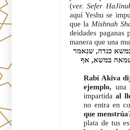
(
ver. Sefer HaJinu
aquí Yeshu se impur
que la
 Mishnah Sh
deidades paganas p
manera que una muj
אמר רבי עקיבא, מנין לעבודה זרה שהיא מטמאה במשא כנדה, שנאמר 
(ישעיה ל) תזרם כמו דוה, צא תאמר לו, מה נדה מטמאה במשא, אף 
Rabí Akiva di
ejemplo,
 una 
impartida
 al l
no entra en co
que menstrúa
plata de tus es