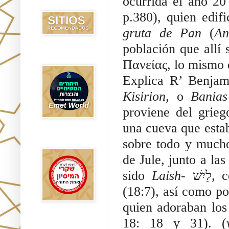
ocurrida el año 20 
Recomendados
gruta de Pan
 (
An
población que allí 
Emet World
Πανείας, lo mismo q
Kisirion, 
o 
Banias
proviene del grieg
una cueva que estaba
Rak Emet
sobre todo y mucho
de Jule, junto a la
sido 
Laish- 
ִשׁ
(18:7), así como po
quien adoraban los
18: 18 y 31). (
Etzem