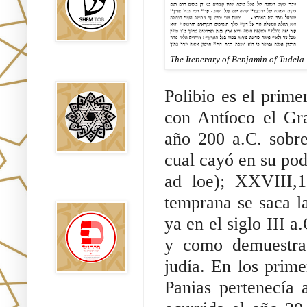
The Itenerary of Benjamin of Tudela
Falsos Judíos
Polibio es el prime
con Antíoco el Gra
año 200 a.C. sobre
cual cayó en su pod
ad loe); XXVIII,1
פירוש רבנים
לבשורת מתי
temprana se saca la
ya en el siglo III a
y como demuestra s
judía. En los prime
Panias pertenecía 
Sitios