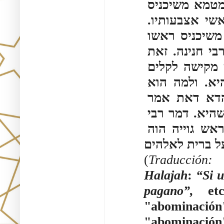
בכזית אף עבודה זרה תטמא בכזית. או מה המת מטמא משיכניס 
ראשי אצבעותיו יכול אף עבודה זרה משיכניס ראשי אצבעותיו. 
נתיצה נתיצה גמר מבית המנוגע. מה בית המנוגע משיכניס ראשו 
ורובו אף עבודה זרה משיכניס ראשו ורובו. אמר רבי חנינה. זאת 
אומרת שאין טומאת עבודה זרה מחוורת. דלא כן מקישה לקלים 
ואינה מקישה לחומרין. אמר רבי מנא. מחוורת היא. ולמה הוא 
מקישה למת ולשרץ. ללמד ממנה לקלים שבה. הדא דאת אמר 
בעבודה זרה שבורה. אבל בעבודה זרה שלימה כל־שהיא. דמר רבי 
יוסי בירבי בון רב חמא בר גוריון בשם רב. בעל ראש גוייה הוה 
על ברית לאלהים
(
Traducción: 
Halajah
:
“Si u
pagano”,
 etc
"abominación
"abominación