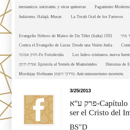
mesianicos, natzratim, y otras quimeras
Paganismo Modern
Judaísmo, Halajá, Musar.
La Torah Oral de los Fariseos
Evangelio Hebreo de Mateo de Du Tillet (Italia) 1553
Contra el Evangelio de Lucas: Desde una Visión Judía
Contr
חזוק אמונה-Fe Fortalecida
Los Judeo-cristianos, nueva fuen
אגרת תימן: Epístola al Yemén de Maimónides
Historias de 
Mordejay Hofmann מרדכי הופמן: Anti misionerismo mormón.
Facebook
3/25/2013
פרק ע''א-Capítulo 71: Yeshu rechazo ser Mashiaj, pero acepto
ser el Cristo del
BS"D