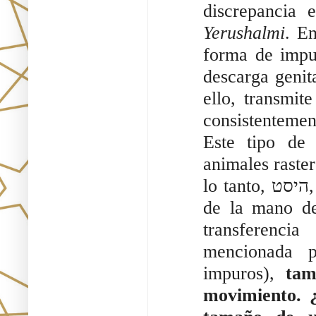
discrepancia 
Yerushalmi
. En
forma de impur
descarga genit
ello, transmit
Este tipo de 
animales raster
lo tanto, היסט, el "movimiento" mencionado aquí debe ser el 
de la mano de
transferenci
mencionada p
impuros), 
tam
movimiento. ¿