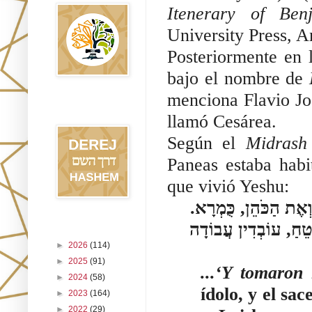
Itenerary of Ben
University Press, 
Posteriormente en 
bajo el nombre de 
menciona Flavio Josefo-, 
Blog Derej
HaShem
llamó Cesárea. 
Según el 
Midrash
Paneas estaba habi
que vivió Yeshu:
וְהֵמָּה לָקְחוּ אֵת אֲשֶׁר עָשָׂה מִיכָה, צַלְמָא. וְאֶת הַכֹּהֵן, כֻּמְרָא. 
וַיָּבוֹאוּ עַל לַיִשׁ, זוֹ פַּמְיַאס. עַל עַם שֹׁקֵט וּבֹטֵחַ, עוֹבְדִין עֲבוֹדָה 
Archivo del blog
►
2026
(114)
►
2025
(91)
...‘Y tomaron
►
2024
(58)
ídolo, y el sac
►
2023
(164)
►
2022
(29)