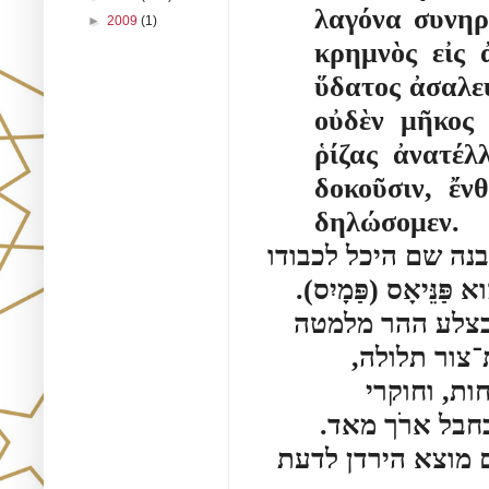
λαγόνα συνηρ
►
2009
(1)
κρημνὸς εἰς 
ὕδατος ἀσαλεύ
οὐδὲν μῆκος 
ῥίζας ἀνατέλλ
δοκοῦσιν, ἔν
δηλώσομεν.
ובאשר הוסיף הקיסר לתת להורדוס ארץ על גבולו, בנה שם היכל לכבודו 
על־יד מקורות הירדן, כֻלו שיש לבן. ושם המקום ההוא פַּנֵּיאָס (פַּמָיִס). 
שם מתרומם אחד מראשי ההרים לגֹבה אין־חקר. ובצלע ההר מלמטה 
נפתח פי מערה מכֻסה, ובקרב המערה כמראה נקרת־צור תלולה, 
השוקעת אל תהום עמֻקה מאד, והיא מלאה מי־מנוחות, וחוקרי 
עֹמק־המים לא יכלו להגיע עד תחתית המצולה גם בחבל ארֹך מאד. 
מירכתי המערה הפונים החוצה פורצים מעינות, ושם מוצא הירדן לדעת 