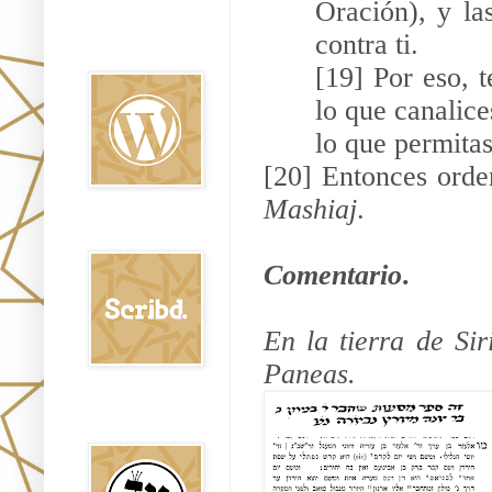
Oración), y la
contra ti.
Oraj HaEmet en
Wordpress elht
[19] Por eso, t
lo que canalice
lo que permitas
[20] Entonces orden
Mashiaj
.
Scribd
Comentario
.
En la tierra de Si
Paneas.
Shem Tob: Mateo
Hebreo