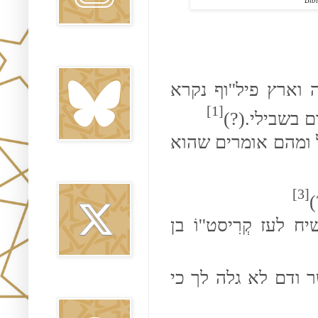
Bib
Bluesky
וף נקרא
''
 וארץ פיל
[1]
.(?)
ם בשבילי
ל ומהם אומרים שהוא
Twitter
[3]
.
וֹ בן
''
ח לעז קְרִיסט
ודם לא גלה לך כי
Threads