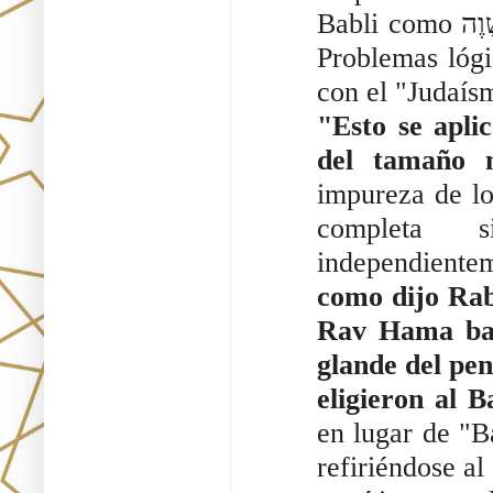
Babli como הַצַּד הַשָּׁוֶה "la parte igual"; cf. H. Guggenheimer, 
Problemas lógic
"Esto se aplic
del tamaño 
impureza de lo
completa s
independiente
como dijo Rab
Rav Hama bar
glande del pen
eligieron al B
en lugar de "Ba
refiriéndose al 