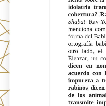
idolatría tra
cobertura? R
Shabat
: Rav Ye
menciona como
forma del Babli
ortografía bab
otro lado, el
Eleazar, un c
dicen en no
acuerdo con l
impureza a tr
rabinos dicen
de los animal
transmite im