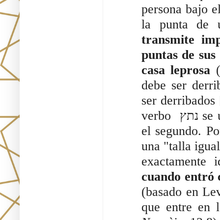
persona bajo e
la punta de 
transmite im
puntas de sus 
casa leprosa 
debe ser derri
ser derribados 
verbo  נתץ se usa en singular en el primer caso, en plural en 
el segundo. Por l
una "talla igual" [גזירה שוה]; las leyes serán similares
exactamente id
cuando entró 
(basado en Lev
que entre en l