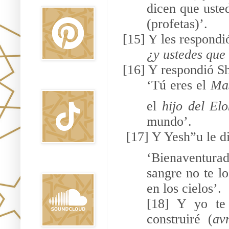
dicen que uste
(profetas)’.
[15] Y les respondi
¿y ustedes que
[16] Y respondió 
‘Tú eres el
Ma
TikTok
el
hijo del Elo
mundo’.
[17] Y Yesh”u le di
‘Bienaventura
Sound Clound
sangre no te lo
en los cielos’.
[18] Y yo te
construiré (
av