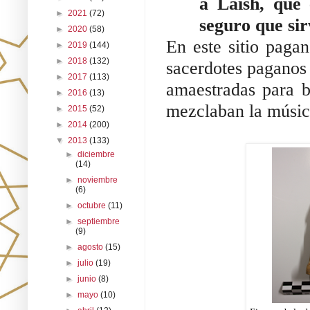
a Laish, que 
►
2021
(72)
seguro que sirv
►
2020
(58)
En este sitio pagan
►
2019
(144)
►
2018
(132)
sacerdotes paganos 
►
2017
(113)
amaestradas para ba
►
2016
(13)
mezclaban la música
►
2015
(52)
►
2014
(200)
▼
2013
(133)
►
diciembre
(14)
►
noviembre
(6)
►
octubre
(11)
►
septiembre
(9)
►
agosto
(15)
►
julio
(19)
►
junio
(8)
►
mayo
(10)