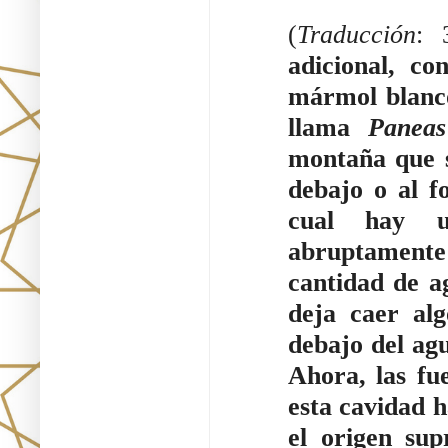
(
Traducción
: 
adicional, co
mármol blanco,
llama 
Panea
montaña que s
debajo o al f
cual hay un
abruptamente 
cantidad de a
deja caer alg
debajo del agu
Ahora, las fue
esta cavidad h
el origen su