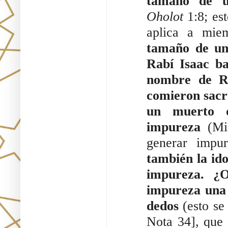
tamaño de u
Oholot
 1:8; e
aplica a miem
tamaño de una
Rabí Isaac b
nombre de Ra
comieron sacri
un muerto d
impureza
 (Mi
también la ido
impureza. ¿O
impureza una 
dedos
 (esto se
Nota 34], que 