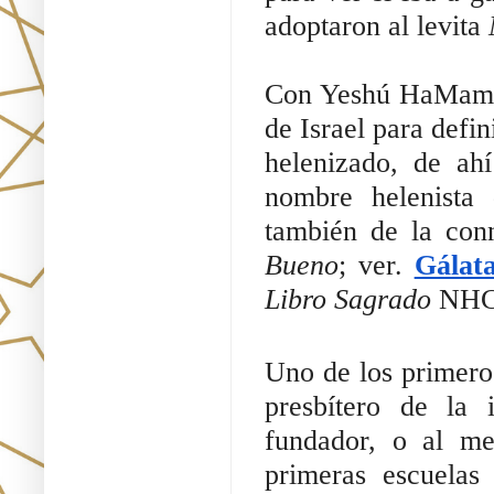
adoptaron al levita
Con Yeshú HaMamzer
de Israel para defi
helenizado, de ah
nombre helenist
también de la con
Bueno
; ver.
Gálat
Libro Sagrado
NHC I
Uno de los primero
presbítero de la 
fundador, o al me
primeras escuelas 