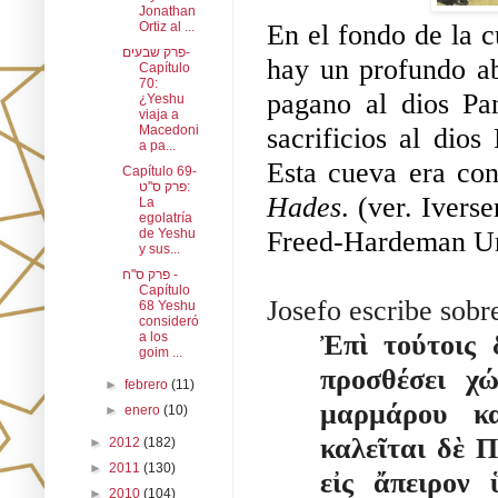
Jonathan
En el fondo de la cu
Ortiz al ...
פרק שבעים-
hay un profundo ab
Capítulo
70:
pagano al dios Pan
¿Yeshu
viaja a
sacrificios al dios
Macedoni
a pa...
Esta cueva era con
Capítulo 69-
פרק ס''ט:
Hades
. (ver. Ivers
La
egolatría
Freed-Hardeman Uni
de Yeshu
y sus...
פרק ס''ח -
Capítulo
Josefo escribe sobr
68 Yeshu
consideró
Ἐπὶ τούτοις 
a los
goim ...
προσθέσει χ
►
febrero
(11)
μαρμάρου κα
►
enero
(10)
καλεῖται δὲ Π
►
2012
(182)
►
2011
(130)
εἰς ἄπειρον 
►
2010
(104)