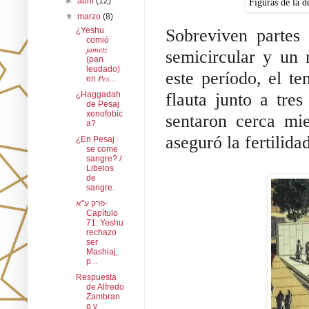
►
abril
(12)
Figuras de la d
▼
marzo
(8)
Sobreviven partes
¿Yeshu
comió
𝑗𝑎𝑚𝑒𝑡𝑧
semicircular y un 
(pan
leudado)
este período, el te
en 𝑃𝑒𝑠...
flauta junto a tre
¿Haggadah
de Pesaj
xenofobic
sentaron cerca mie
a?
aseguró la fertilida
¿En Pesaj
se come
sangre? /
Libelos
de
sangre.
פרק ע''א-
Capítulo
71: Yeshu
rechazo
ser
Mashiaj,
p...
Respuesta
de Alfredo
Zambran
o y