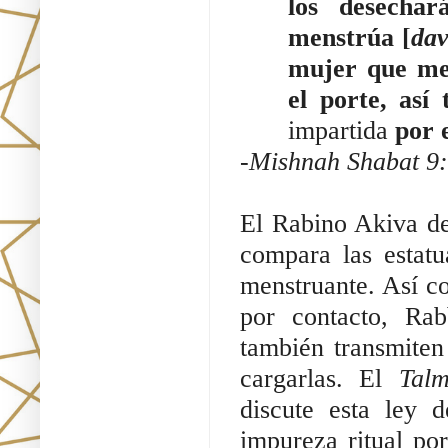
los desecha
menstrúa [
da
mujer que me
el porte, así
impartida
 por 
-Mishnah Shabat 9:1
El Rabino Akiva der
compara las estatu
menstruante. Así c
por contacto, Rab
también transmiten
cargarlas. El 
Tal
discute esta ley 
impureza ritual po