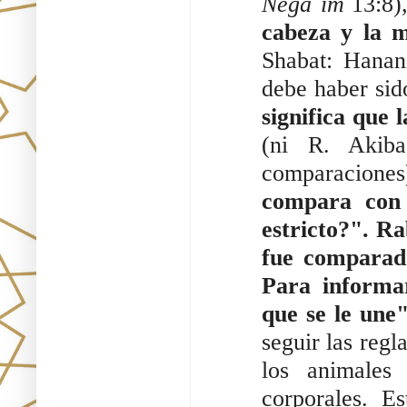
Negaˋim 
13:8)
cabeza y la 
Shabat: Hanani
debe haber sid
significa que 
(ni R. Akiba
comparaciones
compara con 
estricto?". Ra
fue comparada
Para informar
que se le une
seguir las regl
los animales
corporales. E