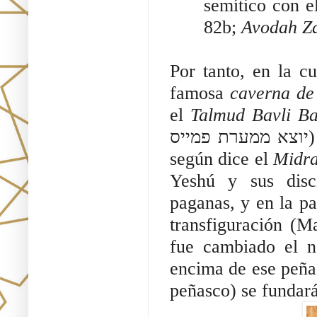
semítico con e
82b; 
Avodah Z
Por tanto, en la c
famosa
caverna de
el
Talmud Bavli B
יוצא ממערת פמייס) donde había un manantial (מעין מערת פמייס)
según dice el
Midra
Yeshú y sus discí
paganas, y en la pa
transfiguración (M
fue cambiado el 
encima de ese peñas
peñasco) se fundará