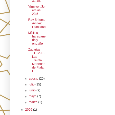
31:15.
Yirmiyoh/Jer
emías
23:5
Rav Shlomo
Aviner:
Humildad
Mística,
haragane
ría y
engaño
Zacarías
11:12-13:
Las
Treinta
Monedas
de Plata:
L...
►
agosto
(20)
►
julio
(15)
►
junio
(9)
►
mayo
(7)
►
marzo
(1)
►
2009
(1)