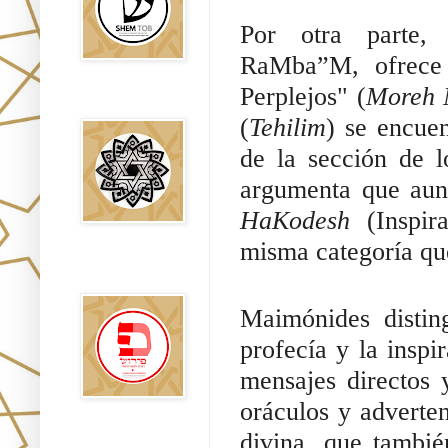
Por otra parte,
RaMba”M, ofrece 
Perplejos" (
Moreh 
Falsos Judíos
(
Tehilim
) se encuen
de la sección de 
argumenta que aun
HaKodesh
(Inspi
misma categoría que
פירוש רבנים
לבשורת מתי
Maimónides distin
profecía y la inspi
mensajes directos
oráculos y adverten
divina, que tambié
Sitios