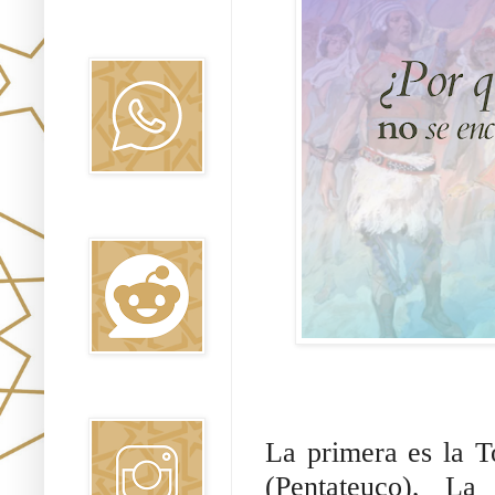
Canal WhatsApp
Oraj HaEmet
Reddit
Instagram
La primera es la 
(Pentateuco), La Torah Esc