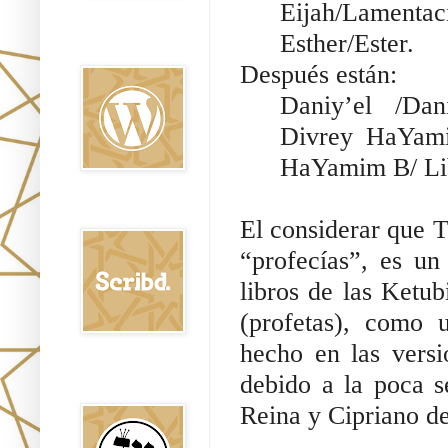
Eijah/Lament
Esth
Oraj HaEmet en
Wordpress elht
Después están:
Daniy’el /Dan
Divrey HaYami
HaYamim B/ Lib
Scribd
El considerar que T
“profecías”, es un
libros de las Ketub
(profetas), como 
hecho en las versi
Shem Tob: Mateo
debido a la poca s
Hebreo
Reina y Cipriano de