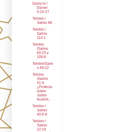
Daniy’el /
Daniel
9:24-27
Tehilim /
Salmo 88
Tehilim /
Salmo
110:1
Tehilim
/Salmo
69:25 y
109:8.
Tehilim/Salm
o 69:22
Tehilim
/Salmo
41:9
¿Profecía
sobre
Judas
Iscariot...
Tehilim /
Salmo
40:6-8
Tehilim /
Salmo
22:19