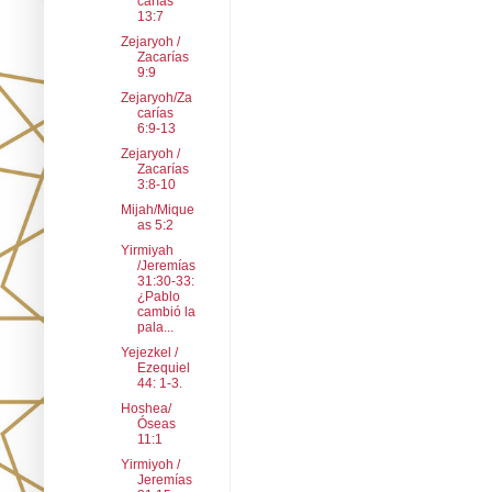
carías
13:7
Zejaryoh /
Zacarías
9:9
Zejaryoh/Za
carías
6:9-13
Zejaryoh /
Zacarías
3:8-10
Mijah/Mique
as 5:2
Yirmiyah
/Jeremías
31:30-33:
¿Pablo
cambió la
pala...
Yejezkel /
Ezequiel
44: 1-3.
Hoshea/
Óseas
11:1
Yirmiyoh /
Jeremías