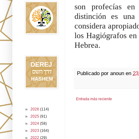
son profecías en 
distinción es una
considera apropiado
los Hagiógrafos en 
Hebrea.
Blog Derej
HaShem
Publicado por
anoun
en
23
Entrada más reciente
Archivo del blog
►
2026
(114)
►
2025
(91)
►
2024
(58)
►
2023
(164)
►
2022
(29)