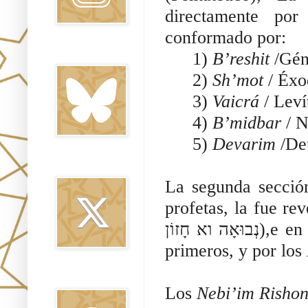
directamente po
conformado por:
Bluesky
1)
B’reshit
/Gén
2)
Sh’mot
/ Éx
3)
Vaicrá
/ Lev
4)
B’midbar
/ 
5)
Devarim
/De
Twitter
La segunda secció
profetas, la fue re
ה וא חָזוֹן
primeros, y por los
Threads
Los
Nebi’im Risho