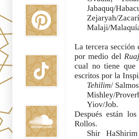
Jabaquq/Habac
Zeja
Malaj
La tercera sección 
TikTok
por medio del
Rua
cual no tiene que 
escritos por la Insp
Tehilim
/ Salmo
Mishley/Prover
Sound Clound
Yiov/Job.
Después están lo
Rollos.
Shir HaShirim