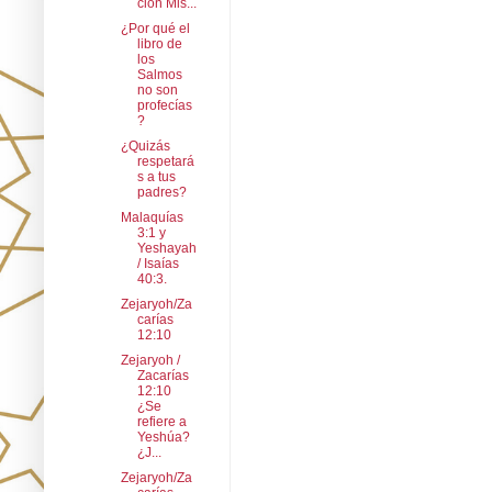
ción Mis...
¿Por qué el
libro de
los
Salmos
no son
profecías
?
¿Quizás
respetará
s a tus
padres?
Malaquías
3:1 y
Yeshayah
/ Isaías
40:3.
Zejaryoh/Za
carías
12:10
Zejaryoh /
Zacarías
12:10
¿Se
refiere a
Yeshúa?
¿J...
Zejaryoh/Za