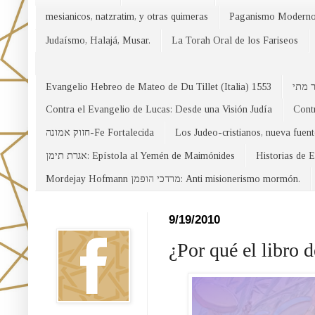
mesianicos, natzratim, y otras quimeras
Paganismo Modern
Judaísmo, Halajá, Musar.
La Torah Oral de los Fariseos
Evangelio Hebreo de Mateo de Du Tillet (Italia) 1553
Contra el Evangelio de Lucas: Desde una Visión Judía
Contr
חזוק אמונה-Fe Fortalecida
Los Judeo-cristianos, nueva fuen
אגרת תימן: Epístola al Yemén de Maimónides
Historias de 
Mordejay Hofmann מרדכי הופמן: Anti misionerismo mormón.
Facebook
9/19/2010
¿Por qué el libro 