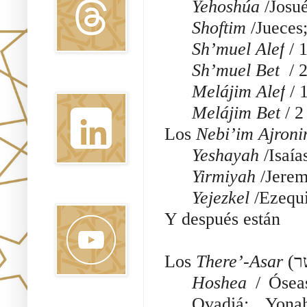
Yehoshúa
/Josu
Shoftim
/Jueces
Sh’muel Alef
/ 
Sh’muel Bet
/ 2
Linkedin
Melájim Alef
/ 
Melájim Bet
Los
Nebi’im Ajron
Yeshayah
/Isaía
Yirmiyah
/Jerem
Yejezkel
/E
Youtube
Y después están
Los
There’-Asar
Hoshea
/ Ósea
Ovadiá; Yona
Pinterest