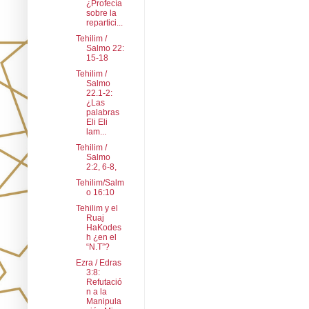
¿Profecía
sobre la
repartici...
Tehilim /
Salmo 22:
15-18
Tehilim /
Salmo
22.1-2:
¿Las
palabras
Eli Eli
lam...
Tehilim /
Salmo
2:2, 6-8,
Tehilim/Salm
o 16:10
Tehilim y el
Ruaj
HaKodes
h ¿en el
“N.T”?
Ezra / Edras
3:8:
Refutació
n a la
Manipula