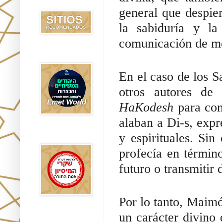
Recomendados
general que despier
la sabiduría y la
comunicación de me
Emet World
En el caso de los 
otros autores de
HaKodesh
para com
alaban a Di-s, exp
y espirituales. Sin
Rak Emet
profecía en términ
futuro o transmitir 
Por lo tanto, Maim
un carácter divino 
Etzem