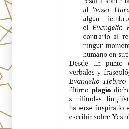
resalta sobre l
al
Yetzer Har
algún miembro 
el
Evangelio 
contrario al 
ningún momento
humano en supe
Desde un punto de
verbales y fraseoló
Evangelio Hebreo
último
plagio
dicho
similitudes lingü
haberse inspirado
escribir sobre Yesh