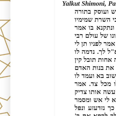
Yalkut Shimoni, Pa
 ועוסק בתורה
כי השרת שמימיו
ונתקנא בו אמר
ו של עולם רבי
מר לפניו תן לי
"ל לך. נדמה לו
אחות תובל קין
 את בנות האדם
שוב בא ועמד לו
ו מכל צד. אמר
עשה אותו צדיק
א לי אש ומסמר
כך נזדעזע ונפל
לך לרפא את ר