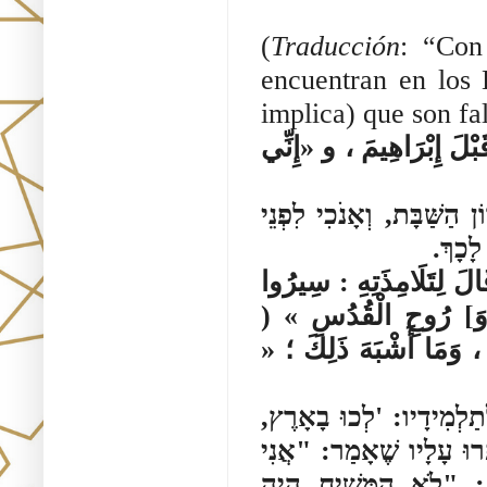
(
Traducción
: “Con
encuentran en los 
implica) que son fa
َبْلَ إِبْرَاهِيمَ ، و «إِنِّي
ַּׁבָּת, וְאָנֹכִי לִפְנֵי
 לָכָךְ
الَ لِتَلَامِذَتِهِ : سِيرُوا
بْنِ [وَ] رُوحِ الْقُدُسِ
 ) ، وَمَا أَشْبَهَ ذَلِكَ ؛
ְתַלְמִידָיו: 'לְכוּ בָאָרֶץ
ְּרוּ עָלָיו שֶׁאָמַר: "אֲנִי
ם: "לֹא הַמָּשִׁיחַ הָיָה