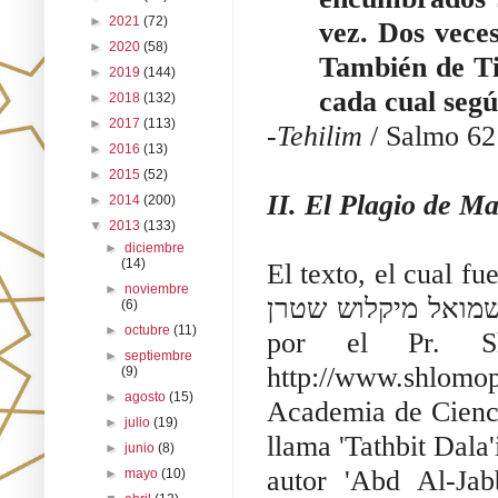
►
2021
(72)
vez. Dos veces
►
2020
(58)
También de Ti,
►
2019
(144)
cada cual segú
►
2018
(132)
►
2017
(113)
-Tehilim
/ Salmo 62
►
2016
(13)
►
2015
(52)
II. El Plagio de Ma
►
2014
(200)
▼
2013
(133)
►
diciembre
(14)
El texto, el cual f
►
noviembre
שמואל מיקלוש שטרן) en Istanbul Turquía, así como fue analiza
(6)
►
octubre
(11)
por el Pr. Shlomo 
►
septiembre
http://www.shlom
(9)
►
agosto
(15)
Academia de Cienci
►
julio
(19)
llama 'Tathbit Dala'il Nubuww
►
junio
(8)
autor 'Abd Al-Jabbar AlHamman
►
mayo
(10)