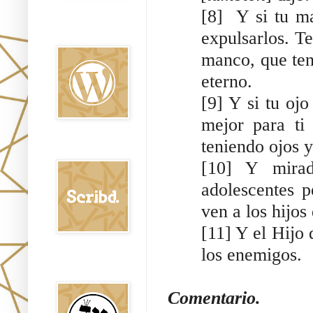
[8] Y si tu ma
Oraj HaEmet en
expulsarlos. T
Wordpress elht
manco, que ten
eterno.
[9] Y si tu ojo
mejor para ti
teniendo ojos 
Scribd
[10] Y mirad
adolescentes 
ven a los hijos
[11] Y el Hijo
los enemigos.
Shem Tob: Mateo
Hebreo
Comentario.