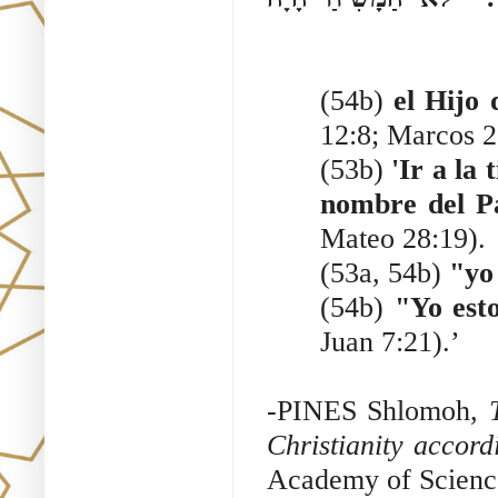
(54b)
el Hijo
12:8; Marcos 2
(53b)
'Ir a la 
nombre del Pa
Mateo 28:19).
(53a, 54b)
"yo
(54b)
"Yo est
Juan 7:21).’
-PINES Shlomoh,
Christianity accor
Academy of Science