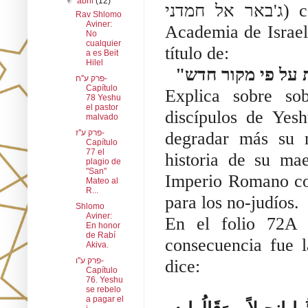
▼
abril
(12)
ג'באר אל חמדני) correspondiente a “Los procedimientos de la
Rav Shlomo
Aviner:
Academia de Israel
No
cualquier
título de:
a es Beit
Hilel
פרק ע''ח-
Capítulo
Explica sobre so
78 Yeshu
el pastor
discípulos de Yes
malvado
פרק ע''ז-
degradar más su 
Capítulo
77 el
historia de su ma
plagio de
"San"
Imperio Romano con
Mateo al
R...
para los no-judíos.
Shlomo
Aviner:
En el folio 72A e
En honor
de Rabí
consecuencia fue 
Akiva.
פרק ע''ו-
dice:
Capítulo
76. Yeshu
se rebelo
a pagar el