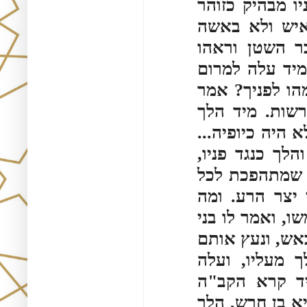
יו מבהיק כזוהר
איש ולא באשה
ר השטן וראהו
יד עלה למרום
הו לפניך? אמר
רשות. מיד הלך
שלא היה כיופיה
הלך כנגד פניו
ה שמתהפכת לכל
יצר הרע. ומה
, ואמר לו בני
אש, ונעץ אותם
ך מעליו, ועלה
ד קרא הקב"ה
א בן חרש, הלך