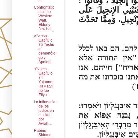
شِئُوا إِنجِيلاً ، وَقَالُوا
i...
Confrontatio
« فَنَبْنِي الإِنجِيلَ عَلَى
n at the
Western
ِنْجِيلِ، وَمِمَّا تَحَدَّثَ
Wall.
Elderly
Jew bur...
פרק ע''ה-
Capítulo
75 Yeshu
 להם. הם באו לכלל
el
demonólo
 "אין התורה אלא
go y
Apoloni...
[ריח"] חייהם. אנו
פרק ע''ד-
Capítulo
תנו בזכרונו את מה
74
Yojanan
HaMatvil
no fue
Eliya...
La influencia
ר אִיבַּנְגֵלְיוֹן וַיֹּאמְרוּ
de los
judíos en
", נִבְנֶה אֵפוֹא אֶת
el Islam,
por
 מִדִּבְרֵי הָאִיבַּנְגֵלְיוֹן
Avrah...
Rabino
ִׁים אִיבַּנְגֵלְיוֹן
Shlomo