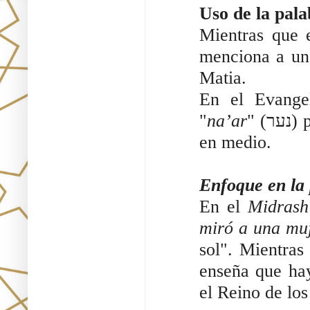
Uso de la pala
Mientras que 
menciona a un
Matia.
En el Evangel
"
na’ar
" (נער) para referirse al niño que Yeshú llama y coloca
en medio.
Enfoque en la 
En el
Midrash
miró a una mu
sol". Mientras
enseña que ha
el Reino de los