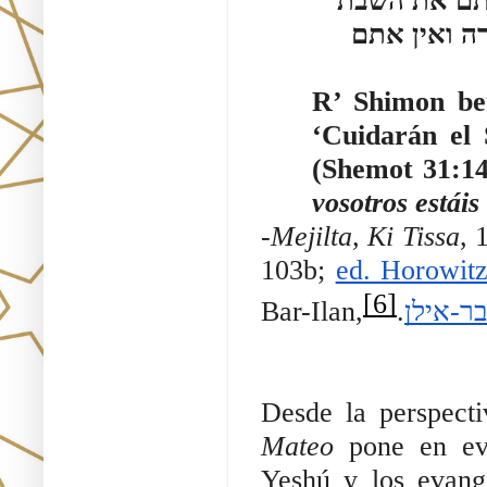
רתם את השבת
ה ואין אתם
R’ Shimon be
‘Cuidarán el 
(Shemot 31:1
vosotros estáis
-Mejilta, Ki Tissa
, מכילתא דרבי ישמעאל, כי תשא 1, ed. Friedmann,
103b;
ed. Horowit
[6]
Bar-Ilan,
.
ר-אילן
Desde la perspecti
Mateo
pone en evi
Yeshú y los evange