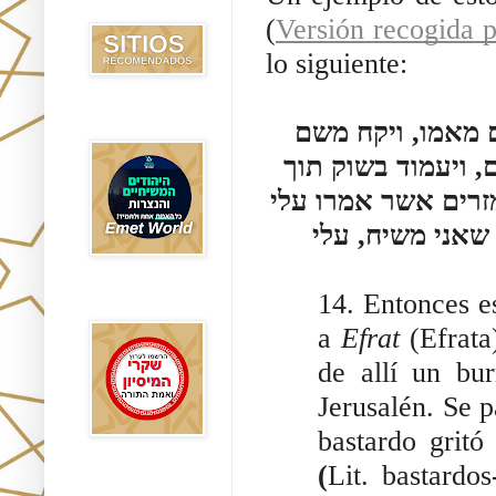
Recomendados
(
Versión recogida p
lo siguiente:
Emet World
ם מאמו, ויקח משם
, ויעמוד בשוק תוך
מזרים אשר אמרו עלי
שאני משיח, עלי
14. Entonces 
Rak Emet
a
Efrat
(Efrat
de allí un bu
Jerusalén. Se 
bastardo gritó
(
Lit. bastardos
Etzem