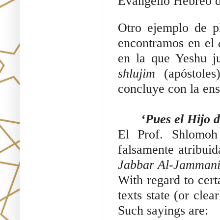
Evangelio Hebreo 
Otro ejemplo de p
encontramos en el
en la que Yeshu ju
shlujim
(apóstoles
concluye con la en
‘Pues el Hijo
El Prof. Shlomoh
falsamente atribuid
Jabbar Al-Jamman
With regard to cert
texts state (or clea
Such sayings are: