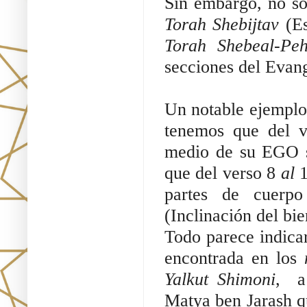
Sin embargo, no sol
Torah Shebijtav
(Es
Torah Shebeal-Pe
secciones del Evan
Un notable ejemplo,
tenemos que del 
medio de su EGO so
que del verso 8
al
1
partes de cuerp
(Inclinación del bie
Todo parece indicar
encontrada en los
Yalkut Shimoni
, a
Matya ben Jarash qu