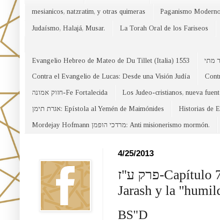
mesianicos, natzratim, y otras quimeras
Paganismo Modern
Judaísmo, Halajá, Musar.
La Torah Oral de los Fariseos
Evangelio Hebreo de Mateo de Du Tillet (Italia) 1553
Contra el Evangelio de Lucas: Desde una Visión Judía
Contr
חזוק אמונה-Fe Fortalecida
Los Judeo-cristianos, nueva fuen
אגרת תימן: Epístola al Yemén de Maimónides
Historias de 
Mordejay Hofmann מרדכי הופמן: Anti misionerismo mormón.
Facebook
4/25/2013
פרק ע''ז-Capítulo 77 el plagio de "San" Mateo al R' Matya ben
Jarash y la "humi
BS"D