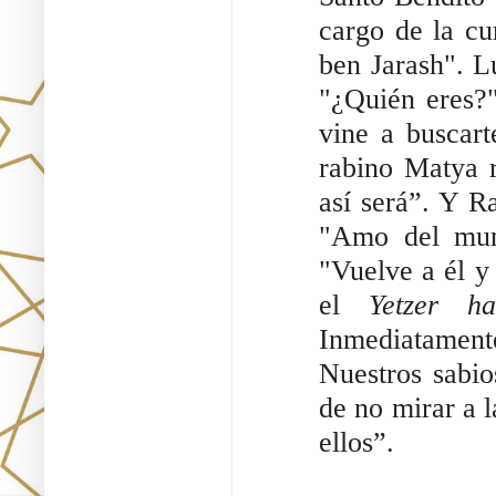
cargo de la cu
ben Jarash". L
"¿Quién eres?"
vine a buscart
rabino Matya 
así será”. Y R
"Amo del mund
"Vuelve a él y
el
Yetzer ha
Inmediatament
Nuestros sabio
de no mirar a l
ellos”.