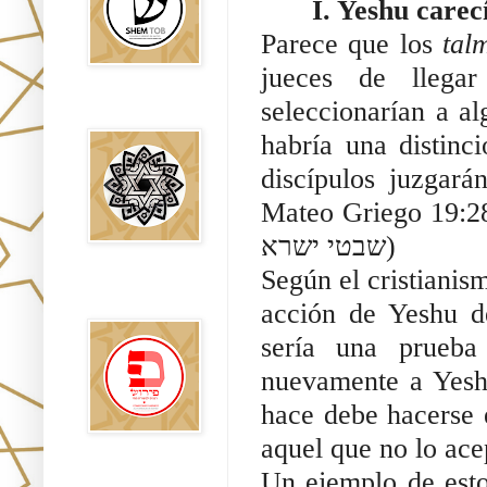
I. Yeshu carec
Parece que los
tal
jueces de llega
seleccionarían a a
Falsos Judíos
habría una distinc
discípulos juzgará
Mateo Griego 19:2
שבטי ישרא)
Según el cristianis
פירוש רבנים
לבשורת מתי
acción de Yeshu d
sería una prueba
nuevamente a Yesh
hace debe hacerse 
aquel que no lo ace
Un ejemplo de esto
Sitios