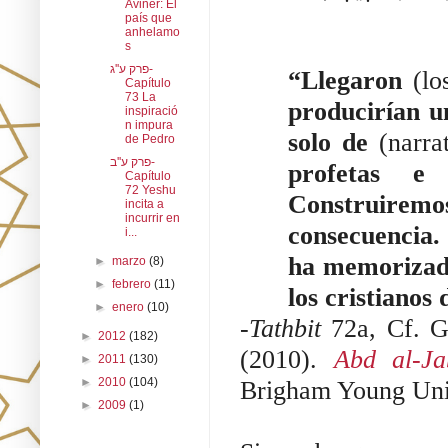
Aviner: El
país que
anhelamo
s
פרק ע''ג-
“Llegaron
(lo
Capítulo
73 La
producirían u
inspiració
n impura
solo de
(narra
de Pedro
פרק ע''ב-
profetas e
Capítulo
72 Yeshu
Construire
incita a
incurrir en
consecuencia.
i...
ha memorizado
►
marzo
(8)
►
febrero
(11)
los cristianos
►
enero
(10)
-
Tathbit
72a, Cf. G
►
2012
(182)
(2010).
Abd al-Ja
►
2011
(130)
►
2010
(104)
Brigham Young Unive
►
2009
(1)