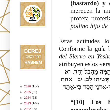
(bastardo) y
merecen la mu
profeta profeti
pollino hijo de
Blog Derej
Estas actitudes l
HaShem
Conforme la guía b
del Siervo en Yes
atribuyen estos vers
ת הֵמָּה מֵהֶבֶל יָחַד. יא
ַל-תָּשִׁיתוּ לֵב. יב אַחַת
Archivo del blog
ָ-אֲדֹנָי חָסֶד כִּי-אַתָּה
►
2026
(114)
►
2025
(91)
►
2024
(58)
“[10] Los 
►
2023
(164)
encumbrados 
►
2022
(29)