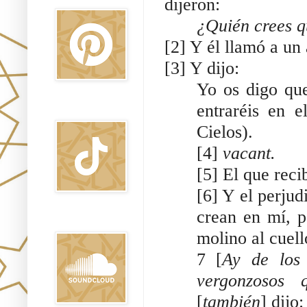
dijeron:
¿Quién crees q
[2] Y él llamó a un
[3] Y dijo:
Yo os digo qu
entraréis en 
TikTok
Cielos).
[4]
vacant.
[5] El que rec
[6] Y el perju
crean en mí, p
Sound Clound
molino al cuell
7 [
Ay de los
vergonzosos 
[
también
] dijo