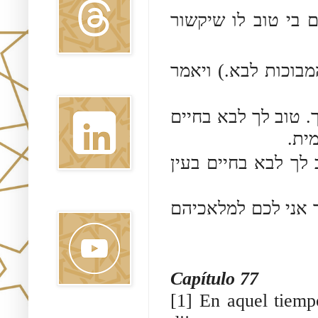
[6] טוב לו שיקשור
(בוכות לבא.) ויאמר
Linkedin
[8] וב לך לבא בחיים
מית
[9] לבא בחיים בעין
Youtube
[10] י לכם למלאכיהם
Capítulo 77
[1] En aquel tiemp
Pinterest