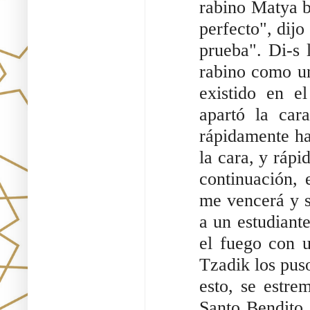
rabino Matya b
perfecto", dij
prueba". Di-s 
rabino como u
existido en 
apartó la car
rápidamente ha
la cara, y rápi
continuación,
me vencerá y s
a un estudiante
el fuego con u
Tzadik los pus
esto, se estre
Santo Bendito 