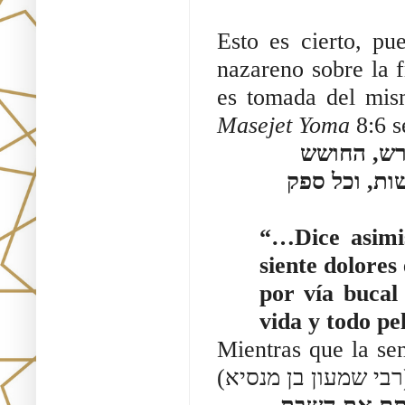
Esto es cierto, pue
nazareno sobre la f
es tomada del mis
Masejet Yoma
8:6 s
חרש, החושש
ות, וכל ספק
“…Dice asimi
siente dolores
por vía bucal
vida y todo pe
Mientras que la se