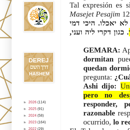
Tal expresión es 
Masejet Pesajim
12
לא יאכלו. היכי דמי
. כגון דקרי ליה ועני,
Blog Derej
HaShem
GEMARA:
Ap
dormitan
pu
quedan dormi
pregunta:
¿Cuá
Ashi dijo:
Un
pero no desp
Archivo del blog
responder, 
►
2026
(114)
►
2025
(91)
razonable
resp
►
2024
(58)
ocurrido,
lo re
►
2023
(164)
►
2022
(29)