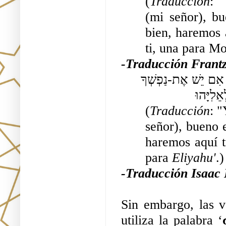
(
Traducción
: 
(mi señor), bu
bien, haremos 
ti, una para M
-Traducción Frantz
וַיַּעַן פֶּטְרוֹס וַיֹּאמֶר אֶל-יֵשׁוּעַ טוֹב לָנוּ אֲדֹנִי לָשֶׁבֶת פֹּה אִם יֵשׁ אֶת-נַפְשְׁךָ 
(
Traducción
: 
señor), bueno e
haremos aquí t
para 
Eliyahu'
.)
-Traducción Isaac
Sin embargo, las v
utiliza la palabra ‘