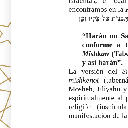
israelitas, el cu
encontramos en la
ְנִית כָּל-כֵּלָיו וְכֵן
“Harán un San
conforme a t
Mishkan
(Tabe
y así harán”.
La versión del
S
mishkenot
(tabern
Mosheh, Eliyahu y 
espiritualmente al
religión (inspira
manifestación de la