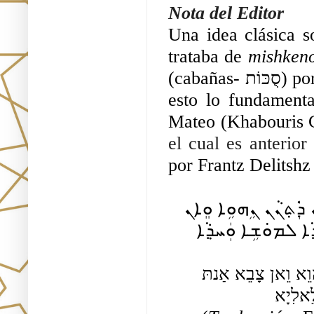
Nota del Editor
Una idea clásica s
trataba de 
mishken
(cabañas- סֻכּוֹת) porque estaban celebrando la festividad de Sukot, 
esto lo fundament
Mateo (Khabouris C
el cual es anterior 
por Frantz Delitshz
ܥܢܵܐ ܕܹ݁ܝܢ ܟܹ݁ܐܦ݂ܵܐ ܘܸܐܡܲܪ ܠܝܼܫܘܿܥ ܡܵܪܝ ܫܲܦ݁ܝܼܪ ܗ݈ܘܿ ܠܲܢ ܕ݁ܲܬ݂ܢܵܢ ܢܹܗܘܹܐ ܘܸܐܢ 
 ܚܕ݂ܵܐ ܠܵܟ݂ ܘܲܚܕ݂ܵܐ ܠܡܘܿܫܹܐ ܘܲܚܕ݂ܵܐ 
ענָא דֵּין כּאִפָא וֵאמַר ליֵשׁוּע מָרי שַׁפִּיר הוּ לַן דַּתנָן נֵהוֵא וֵאן צָבֵא אַנתּ 