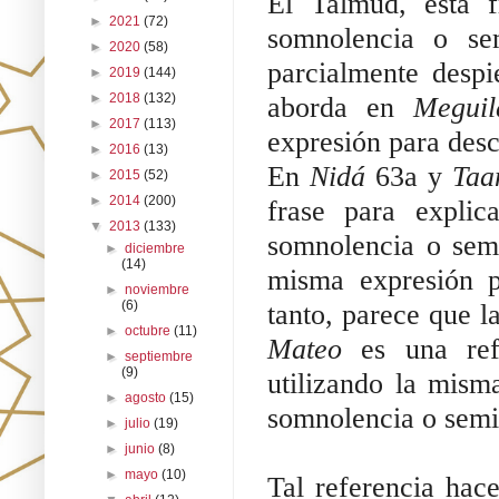
El Talmud, esta f
►
2021
(72)
somnolencia o se
►
2020
(58)
parcialmente despi
►
2019
(144)
►
2018
(132)
aborda en
Megui
►
2017
(113)
expresión para desc
►
2016
(13)
En
Nidá
63a y
Taa
►
2015
(52)
►
2014
(200)
frase para explicar el conc
▼
2013
(133)
somnolencia o sem
►
diciembre
(14)
misma expresión para de
►
noviembre
(6)
tanto, parece que l
►
octubre
(11)
Mateo
es una refe
►
septiembre
(9)
utilizando la mism
►
agosto
(15)
somnolencia o semi
►
julio
(19)
►
junio
(8)
►
mayo
(10)
Tal referencia hace