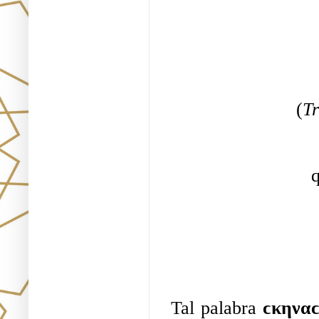
(
T
q
Tal palabra 
ϲκηνα