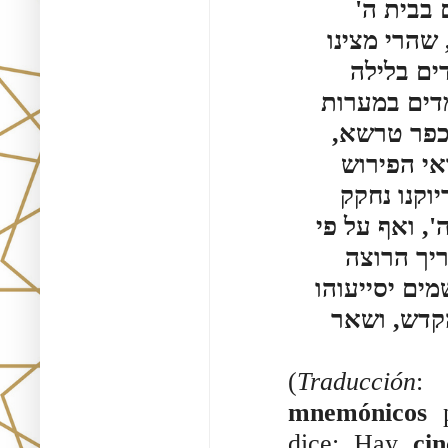
ם בבית ה
שהרי מצינו
ים בלילה
דים במערות
 דכפר טרשא
אי הפירוש
וקנו נחקק
, ואף על פי
ריך הרוצה
מים יסייעוהו
הקדש, ושאר
(
Traducción
: 
mnemónicos
p
dice: Hay
ci