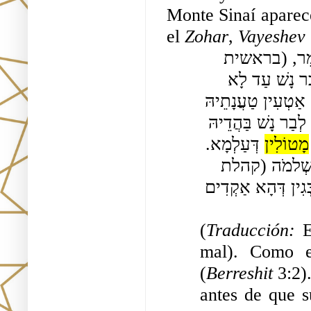
el 
Zohar
, 
Vayeshev 
כְּגַוְונָא דָא (הוא נ"א האי) רָשָׁע עָרוּם, כְּמָה דְאַתְּ אָמֵר, (בראשית 
ג׳:א׳) וְהַנָּחָשׁ הָיָה עָרוּם. וְהוּא אַקְדִּים וְשָׁרֵי עִמֵּיהּ דְּבַר נָשׁ עַד לָא 
יֵיתֵי חַבְרֵיהּ לְאַשְׁרָאָה עֲלֵיהּ. וּבְגִין דְּאִיהוּ אַקְדִּים וְהָא אַטְעִין טַעֲנָתֵיהּ 
עִמֵּיהּ, כַּד אָתֵי חַבְרֵיהּ דְּאִיהוּ יֵצֶר הַטּוֹב, אַבְאִישׁ לֵיהּ לְבַר נָשׁ בַּהֲדֵיהּ 
מָטוֹלִין
 דְּעַלְמָא. 
בְּגִין הַהוּא רָשָׁע עָרוּם דְאַקְדִּים עִמֵּיהּ. וְעַל דָּא אָמַר שְׁלמֹה (קהלת 
ט׳:ט״ז) וְחָכְמַת הַמִּסְכֵּן בְּזוּיָה וּדְבָרָיו אֵינָם נִשְׁמָעִים, בְּגִין דְּהָא אַקְדִים 
(
Traducción: 
E
mal). Como es
(
Berreshit
 3:2)
antes de que s