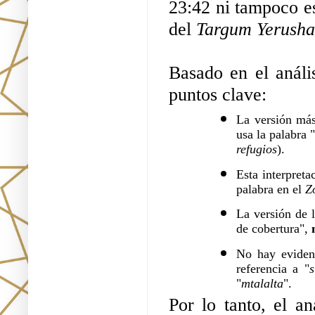
del 
Targum Yerusha
Basado en el anális
puntos clave:
La versión más
usa la palabra "
refugios
). 
Esta interpreta
palabra en el 
Z
La versión de l
de cobertura",
 
No hay evidenc
referencia a "
s
"
mtalalta
".
Por lo tanto, el an