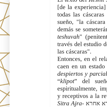
[de la experiencia
todas las cáscaras
sueño, "la cáscar
demás se someterán
teshuvah
" (penite
través del estudio d
las cáscaras".
Entonces, en el rel
caen en un estado
despiertos y parci
“
klipot
” del sueño
espiritualmente, i
y receptivos a la r
Sitra Ajra