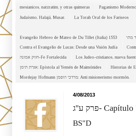
mesianicos, natzratim, y otras quimeras
Paganismo Modern
Judaísmo, Halajá, Musar.
La Torah Oral de los Fariseos
Evangelio Hebreo de Mateo de Du Tillet (Italia) 1553
Contra el Evangelio de Lucas: Desde una Visión Judía
Contr
חזוק אמונה-Fe Fortalecida
Los Judeo-cristianos, nueva fuen
אגרת תימן: Epístola al Yemén de Maimónides
Historias de 
Mordejay Hofmann מרדכי הופמן: Anti misionerismo mormón.
Facebook
4/08/2013
פרק ע''ג- Ca
BS"D