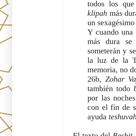
todos los que
klipah
más dur
un sexagésimo 
Y cuando una p
más dura se 
someterán y se 
la luz de la 
memoria, no do
26b,
Zohar V
también todo
b
por las noches
con el fin de 
ayuda
teshuva
El texto del
Reshit