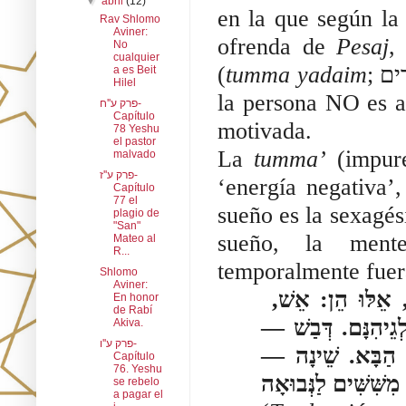
▼
abril
(12)
en la que según la
Rav Shlomo
Aviner:
ofrenda de
Pesaj
,
No
cualquier
(
tumma yadaim
; טמא הידים). Por otra parte se hace énfasis en que
a es Beit
Hilel
la persona NO es a
פרק ע''ח-
Capítulo
motivada.
78 Yeshu
el pastor
La
tumma’
(impure
malvado
פרק ע''ז-
‘energía negativa’, JaZa”L (ו זכרונם לברכה
Capítulo
77 el
sueño es la sexagés
plagio de
"San"
sueño, la mente
Mateo al
R...
temporalmente fuera
Shlomo
Aviner:
חֲמִשָּׁה וְשִׁשָּׁה וַעֲשָׂרָה סִימָן: חֲמִשָּׁה אֶחָד מִשִּׁשִּׁים, אֵלּוּ הֵן: אֵשׁ,
En honor
de Rabí
 לְגֵיהִנָּם. דְּבַשׁ
Akiva.
פרק ע''ו-
לָם הַבָּא. שֵׁינָה
Capítulo
76. Yeshu
se rebelo
a pagar el