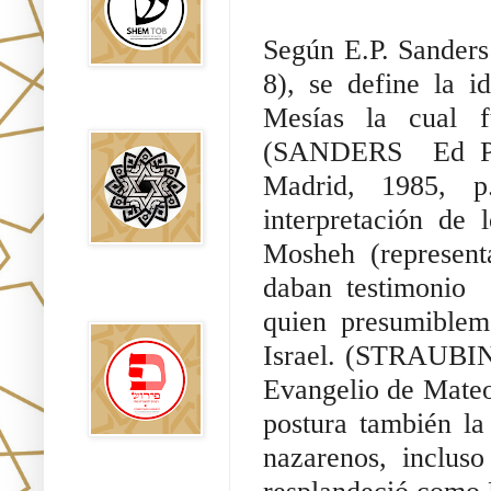
Según E.P. Sanders
8), se define la 
Mesías la cual fu
Falsos Judíos
(SANDERS Ed P
Madrid, 1985, p
interpretación de
Mosheh (represent
daban testimonio
פירוש רבנים
לבשורת מתי
quien presumiblem
Israel. (STRAUBIN
Evangelio de Mateo
postura también la
nazarenos, inclus
Sitios