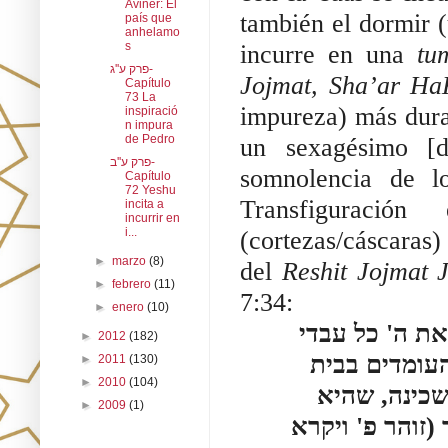
Aviner: El
también el dormir (
país que
anhelamo
s
incurre en una
tu
פרק ע''ג-
Jojmat, Sha’ar H
Capítulo
73 La
impureza) más dura
inspiració
n impura
de Pedro
un sexagésimo [
פרק ע''ב-
somnolencia de l
Capítulo
72 Yeshu
Transfiguració
incita a
incurrir en
i...
(cortezas/cáscaras)
►
marzo
(8)
del
Reshit Jojmat 
►
febrero
(11)
7:34:
►
enero
(10)
ת ה' כל עבדי
►
2012
(182)
העומדים בבית
►
2011
(130)
►
2010
(104)
שכינה, שהיא
►
2009
(1)
זוהר פ' ויקרא