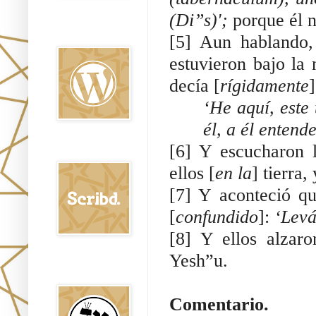
(Di”s)';
porque él n
Oraj HaEmet en
Wordpress elht
[5] Aun hablando,
estuvieron bajo la
decía [
rígidamente
]
‘He aquí, este 
él, a él entend
[6] Y escucharon
Scribd
ellos [
en la
] tierra
[7] Y aconteció q
[
confundido
]:
‘Levá
[8] Y ellos alzar
Yesh”u.
Shem Tob: Mateo
Hebreo
Comentario.