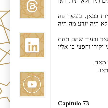
נים תיר ולא תיר. ראו
[4]  בכאן. ונעשה פה
לא היה יודע מה היה
Linkedin
[5]  ובעוד שהם תחת
יקירי וחפצי בו אליו
Youtube
Capítulo 73
Pinterest