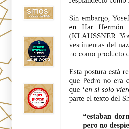
resplandeció como
Recomendados
Sin embargo, Yose
en Har Hermón f
Emet World
(KLAUSSNER Yo
vestimentas del na
no como producto d
Esta postura está r
que Pedro no era c
Rak Emet
que ‘
en sí solo
vie
parte el texto del S
“estaban dor
pero no despi
Etzem