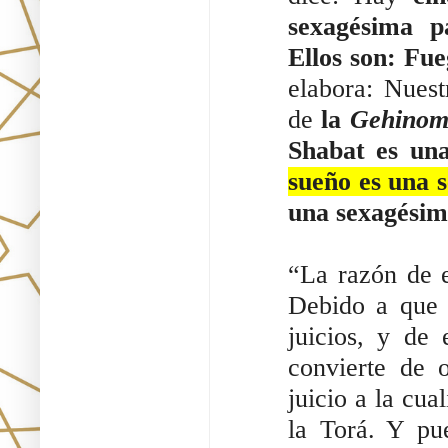
sexagésima p
Ellos son: Fue
elabora: Nues
de
la
Gehino
Shabat es un
sueño es una 
una sexagésima
“La razón de e
Debido a que l
juicios, y de 
convierte de o
juicio a la cua
la Torá. Y pu