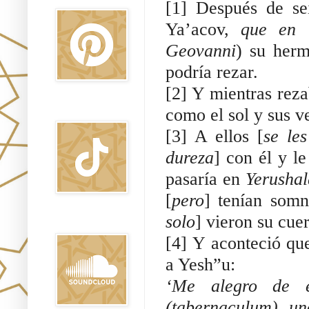
[1] Después de se
Ya’acov,
que en 
Geovanni
) su herm
podría rezar.
[2] Y mientras reza
TikTok
como el sol y sus ve
[3] A ellos [
se le
dureza
] con él y le
pasaría en
Yerusha
[
pero
] tenían somn
solo
] vieron su cue
Sound Clound
[4] Y aconteció qu
a Yesh”u:
‘Me alegro de e
(tabernaculum), un