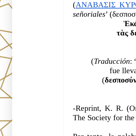
(
ΑΝΑΒΑΣΙΣ ΚΥ
señoriales
’ (δεσπο
Ἑκά
τὰς δ
(
Traducción
:
fue llev
(
δεσποσύ
-Reprint, K. R. (Or
The Society for the