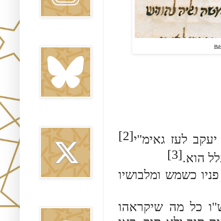
Bluesky
Bi
Twitter
[2]
עקב לעז גאימ''י
[3]
פלל הוא
[2]  כשמש ומלבושיו
Threads
[3] כל מה שיקראהו