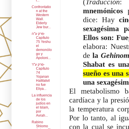
(
Traducción
:
i...
Confrontatio
mnemónicos
p
n at the
Western
dice: Hay
ci
Wall.
Elderly
sexagésima p
Jew bur...
פרק ע''ה-
Ellos son: Fue
Capítulo
75 Yeshu
elabora: Nues
el
demonólo
de
la
Gehino
go y
Apoloni...
Shabat es un
פרק ע''ד-
Capítulo
sueño es una 
74
Yojanan
una sexagésima
HaMatvil
no fue
Eliya...
El metabolismo bá
La influencia
cardíaca y la presi
de los
judíos en
la temperatura cor
el Islam,
por
Avrah...
Por lo tanto, al i
Rabino
con la cual se inc
Shlomo