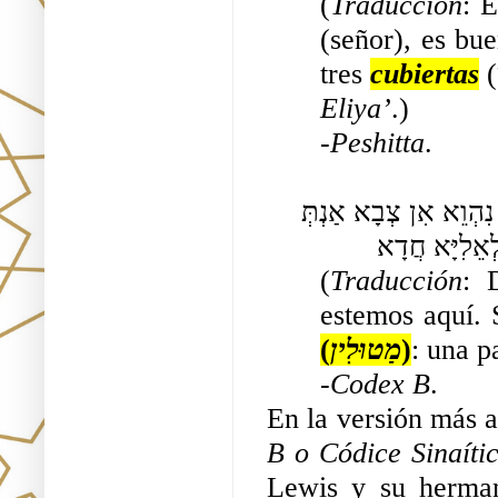
(
Traducción
: 
(señor), es bu
tres 
cubiertas
Eliya’
.)
-
Peshitta
.
אָמַר שִׁמְעוֹן כֵּיפָא לֵיֵשׁוּע שְׁפִירָא הוּא לָן דְּהָכָא נִהְוֵא אִן צְבָא אַנְתְּ 
ְאֵלִיָּא חֲדָא
(
Traducción
: 
estemos aquí. S
(
מַטוּלִין
)
: una p
-
Codex B
.
En la versión más 
B o Códice Sinaíti
Lewis y su herman