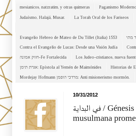
mesianicos, natzratim, y otras quimeras
Paganismo Modern
Judaísmo, Halajá, Musar.
La Torah Oral de los Fariseos
Evangelio Hebreo de Mateo de Du Tillet (Italia) 1553
Contra el Evangelio de Lucas: Desde una Visión Judía
Contr
חזוק אמונה-Fe Fortalecida
Los Judeo-cristianos, nueva fuen
אגרת תימן: Epístola al Yemén de Maimónides
Historias de 
Mordejay Hofmann מרדכי הופמן: Anti misionerismo mormón.
Facebook
10/31/2012
في البداية / Génesis 17: 20: ¿Mahoma y la comunidad
musulmana promet