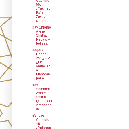
Capítulo
55:
¿Yeshu y
Ba'al
Zevuv
como re...
Rav Shlomó
Aviner
Shlit"a:
Recato y
belleza
Hagai /
Hageo-
حجي 2:7:
¿fue
anunciad
o
Mahoma
por e...
Rav
Shlomoh
Aviner
Shlit"a:
Quebrado
y refinado
de...
פרק מ''ח-
Capítulo
48:
¿Yojanan