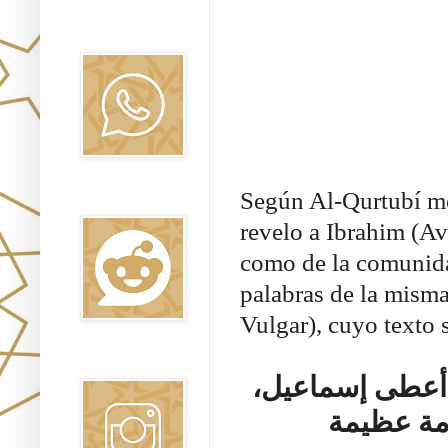
Canal WhatsApp
Oraj HaEmet
Según Al-Qurtubí me
Reddit
revelo a Ibrahim (A
como de la comunid
palabras de la misma
Vulgar), cuyo texto s
Instagram
أعطى إسماعيل،
مة عظيمة