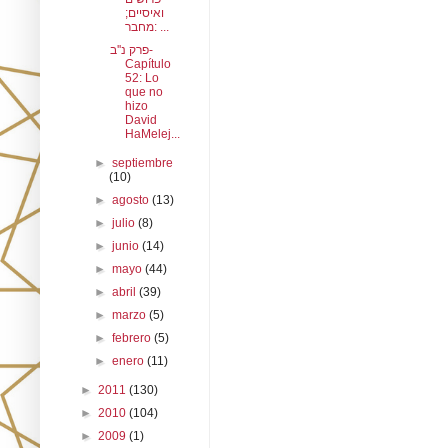
ואיסיים;
מחבר: ...
פרק נ''ב-
Capítulo
52: Lo
que no
hizo
David
HaMelej...
►
septiembre
(10)
►
agosto
(13)
►
julio
(8)
►
junio
(14)
►
mayo
(44)
►
abril
(39)
►
marzo
(5)
►
febrero
(5)
►
enero
(11)
►
2011
(130)
►
2010
(104)
►
2009
(1)