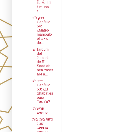
HaMatbil
fue una
r...
פרק נ''ד-
Capítulo
54:
¿Mateo
manipulo
el texto
de...
El Targum
del
Jumash
de R'
Saadíah
ben Yosef
al-Fa...
פרק נ''ג-
Capítulo
53: ¿El
Shabat es
para
Yesh"u?
פרישות:
פרושים
כתות בימי בית
שני :
צדוקים,
פרושים