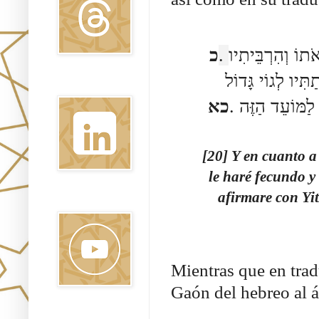
כ
.
ו
ּתוֹ וְהִרְבֵּיתִי
ִּיו לְגוֹי גָּדוֹל
Linkedin
כא
.
ַמּוֹעֵד הַזֶּה
[20] Y en cuanto a
le haré fecundo y
afirmare con Yit
Youtube
Mientras que en trad
Gaón del hebreo al á
Pinterest