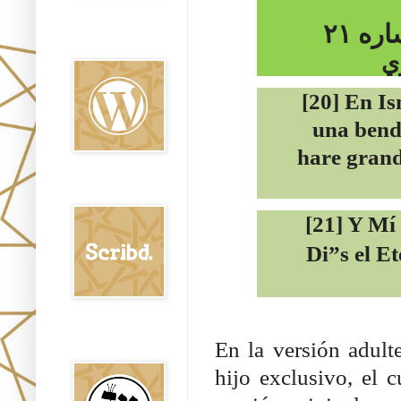
٢١
اره
Oraj HaEmet en
Wordpress elht
ي
[20] En Is
una bendi
hare gran
Scribd
[21] Y Mí
Di”s el E
Shem Tob: Mateo
En la versión adul
Hebreo
hijo exclusivo, el 