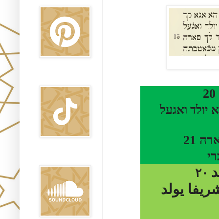
TikTok
20
יולד ואגעל
21
ארה
י
Sound Clound
د
٢٠
ريفا يولد