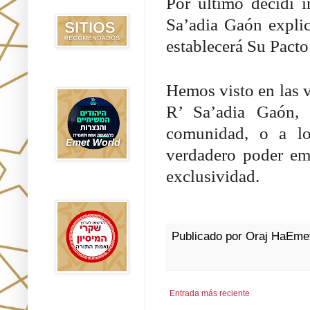
Por último decidí i
Recomendados
Sa’adia Gaón expli
establecerá Su Pacto
Emet World
Hemos visto en las v
R’ Sa’adia Gaón,
comunidad, o a l
verdadero poder em
exclusividad.
Rak Emet
Publicado por
Oraj HaEme
Entrada más reciente
Etzem