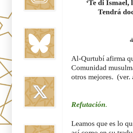
‘
Te di Ismael, 
Tendrá doc
Bluesky
ة
Al-Qurtubí afirma q
Comunidad musulmana
Twitter
otros mejores. (ver. 
Refutación
.
Threads
Leamos que es lo que
así como en su trad