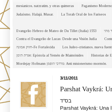
mesianicos, natzratim, y otras quimeras
Paganismo Modern
Judaísmo, Halajá, Musar.
La Torah Oral de los Fariseos
Evangelio Hebreo de Mateo de Du Tillet (Italia) 1553
Contra el Evangelio de Lucas: Desde una Visión Judía
Contr
חזוק אמונה-Fe Fortalecida
Los Judeo-cristianos, nueva fuen
אגרת תימן: Epístola al Yemén de Maimónides
Historias de 
Mordejay Hofmann מרדכי הופמן: Anti misionerismo mormón.
Facebook
3/11/2011
Parshat Vaykrá: U
בס"ד
Parshat Vaykrá: Una 