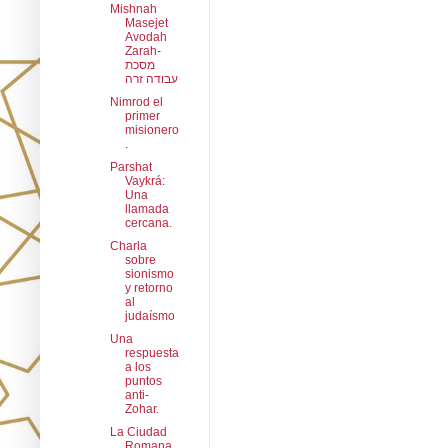
Mishnah
Masejet
Avodah
Zarah-
מסכת
עבודה זרה
Nimrod el
primer
misionero
.
Parshat
Vaykrá:
Una
llamada
cercana.
Charla
sobre
sionismo
y retorno
al
judaísmo
Una
respuesta
a los
puntos
anti-
Zohar.
La Ciudad
Romana