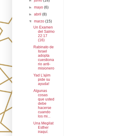
►
junio
(18)
►
mayo
(6)
►
abril
(8)
▼
marzo
(15)
Un Examen
del Salmo
22:17
(16)
Rabinato de
Israel
adopta
cuestiona
rio anti-
misionero
Yad L'ajim
pide su
ayuda!
Algunas
cosas
que usted
debe
hacerse
cuando
los mi...
Una Megilat
Esther
iraquí.