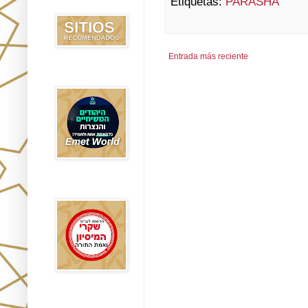
Etiquetas:
PARASHÁ
Recomendados
Entrada más reciente
Emet World
Rak Emet
Etzem