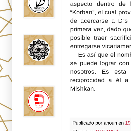
aspecto dentro de l
“Korban”, el cual prov
de acercarse a D”s 
primera vez, dado que
Falsos Judíos
posible traer sacri
entregarse vicariamen
Es así que el nombre
se puede lograr con
nosotros. Es esta
פירוש רבנים
reciprocidad a él a
לבשורת מתי
Mishkan.
Publicado por
anoun
en
19
Sitios