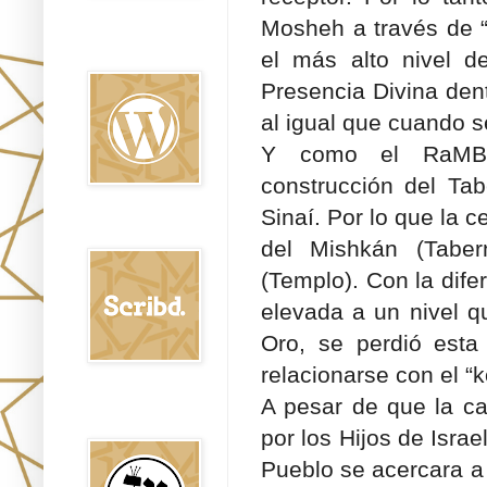
Mosheh a través de “K
Oraj HaEmet en
Wordpress elht
el más alto nivel d
Presencia Divina den
al igual que cuando s
Y como el RaMBa”
construcción del Tab
Sinaí. Por lo que la 
Scribd
del Mishkán (Taber
(Templo). Con la dife
elevada a un nivel qu
Oro, se perdió esta
relacionarse con el “k
A pesar de que la ca
Shem Tob: Mateo
Hebreo
por los Hijos de Isra
Pueblo se acercara a 