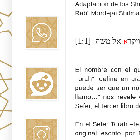
Adaptación de los Sh
Canal WhatsApp
Oraj HaEmet
Rabí Mordejai Shifma
[1:1] יקר
א
Reddit
El nombre con el q
Torah”, define en g
puede ser que un nom
llamo…” nos revele e
Sefer, el tercer libr
Instagram
En el Sefer Torah –te
original escrito po