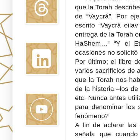
que la Torah describ
de “Vaycrá”. Por eje
escrito “Vaycrá eila
entrega de la Torah en
Linkedin
HaShem…” “Y el Et
ocasiones no solicitó
Por último; el libro 
varios sacrificios de
que la Torah nos habl
de la historia –los d
Youtube
etc. Nunca antes util
para denominar los s
fenómeno?
A fin de aclarar las
señala que cuando l
Pinterest