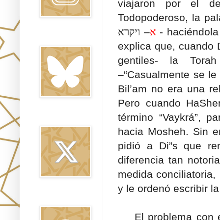
viajaron por el de
Todopoderoso, la pal
–
א
ויקרא
- haciéndola
Bluesky
explica que, cuando 
gentiles- la Tora
–“Casualmente se le 
Bil’am no era una re
Pero cuando HaShem 
término “Vaykrá”, pa
Twitter
hacia Mosheh. Sin e
pidió a Di”s que re
diferencia tan notor
medida conciliatoria,
y le ordenó escribir l
Threads
El problema con est