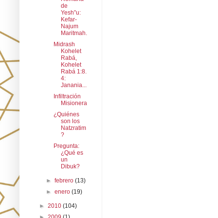
de
Yesh”u:
Kefar-
Najum
Maritmah.
Midrash
Kohelet
Rabá,
Kohelet
Rabá 1:8.
4:
Janania...
Infiltración
Misionera
¿Quiénes
son los
Natzratim
?
Pregunta:
¿Qué es
un
Dibuk?
►
febrero
(13)
►
enero
(19)
►
2010
(104)
►
2009
(1)