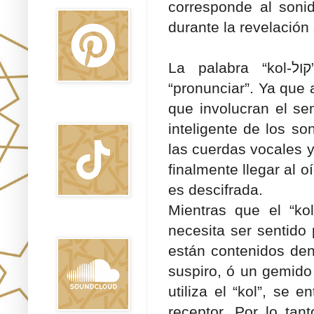
corresponde al soni
durante la revelación
La palabra “kol-קול” o ‘sonido’, es diferente que “dibur-דיבור” –
“pronunciar”. Ya que
que involucran el sen
TikTok
inteligente de los s
las cuerdas vocales y
finalmente llegar al 
es descifrada.
Mientras que el “ko
Sound Clound
necesita ser sentido
están contenidos den
suspiro, ó un gemido
utiliza el “kol”, se 
receptor. Por lo tan