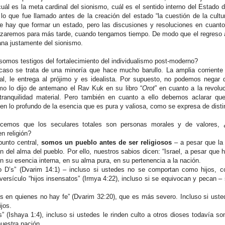
 cuál es la meta cardinal del sionismo, cuál es el sentido interno del Estado d
 lo que fue llamado antes de la creación del estado “la cuestión de la cultu
hay que formar un estado, pero las discusiones y resoluciones en cuanto
plazaremos para más tarde, cuando tengamos tiempo. De modo que el regreso 
ana justamente del sionismo.
somos testigos del fortalecimiento del individualismo post-moderno?
aso se trata de una minoría que hace mucho barullo. La amplia corriente 
al, le entrega al prójimo y es idealista. Por supuesto, no podemos nega
como lo dijo de antemano el Rav Kuk en su libro “
Orot
” en cuanto a la revoluc
tranquilidad material. Pero también en cuanto a ello debemos aclarar que
 en lo profundo de la esencia que es pura y valiosa, como se expresa de dist
ocemos que los seculares totales son personas morales y de valores,
n religión?
punto central,
somos un pueblo antes de ser religiosos
– a pesar que la r
n del alma del pueblo. Por ello, nuestros sabios dicen: “Israel, a pesar que
en su esencia interna, en su alma pura, en su pertenencia a la nación.
ro D’s” (Dvarim 14:1) – incluso si ustedes no se comportan como hijos, 
versículo “hijos insensatos” (Irmya 4:22), incluso si se equivocan y pecan –
os en quienes no hay fe” (Dvarim 32:20), que es más severo. Incluso si uste
ijos.
s” (Ishaya 1:4), incluso si ustedes le rinden culto a otros dioses todavía so
uestra nación.