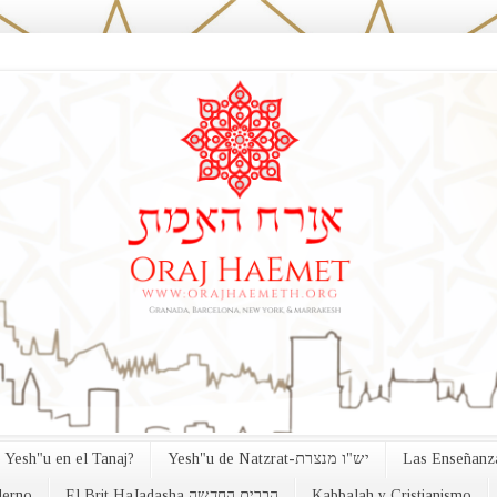
 Yesh"u en el Tanaj?
Yesh"u de Natzrat-יש"ו מנצרת
Las Enseñanza
erno
El Brit HaJadasha הברית החדשה
Kabbalah y Cristianismo