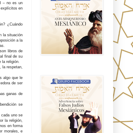
al – no es un
explícitos en
.
ión? ¿Cuándo
 la situación
posición a la
as.
son libros de
l final de su
 la religión.
, la respetan,
Advertencia sobre Falsos Judíos
Mesíanicos
s algo que le
cedora de ser
has ganas de
 bendición se
, cada uno se
 la religión,
nos en forma
er morales, e