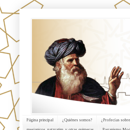
אורח האמת
Página principal
¿Quiénes somos?
¿Profecías sobre
mesianicos, natzratim, y otras quimeras
Paganismo Mod