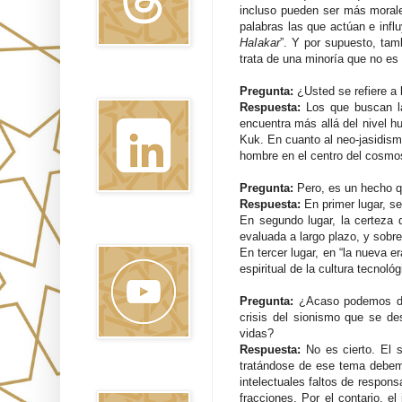
incluso pueden ser más morales
palabras las que actúan e infl
HaIakar
”. Y por supuesto, tam
trata de una minoría que no es 
Linkedin
Pregunta:
¿Usted se refiere a 
Respuesta:
Los que buscan la
encuentra más allá del nivel hu
Kuk. En cuanto al neo-jasidismo
hombre en el centro del cosmos
Pregunta:
Pero, es un hecho 
Respuesta:
En primer lugar, se
En segundo lugar, la certeza d
Youtube
evaluada a largo plazo, y sobr
En tercer lugar, en “la nueva e
espiritual de la cultura tecnol
Pregunta:
¿Acaso podemos dec
crisis del sionismo que se d
vidas?
Respuesta:
No es cierto. El 
tratándose de ese tema debemo
Pinterest
intelectuales faltos de respon
fracciones. Por el contario, el