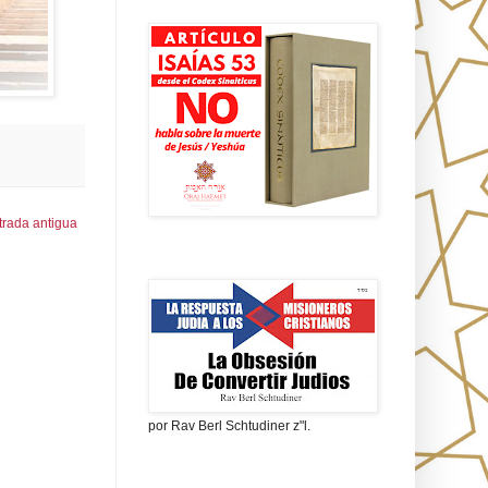
Isaías 53 en griego
trada antigua
La obsesión de convertir judíos
por Rav Berl Schtudiner z"l.
¿Quiénes eran los Nazarenos?