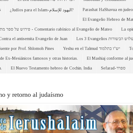
s
Parashat HaShavua en judeo-
¿Judíos para el Islam-اليهود للإسلام?
פירוש על ספר מתי - Comentario rabínico al Evangelio de Mateo
La opi
Contra el antisemita Evangelio de Juan
Los 3 Evangelios וש הבשורות
fuente por Prof. Shlomoh Pines
Yeshu en el Talmud יש"ו בתלמוד
 de Ex-Mesiánicos famosos y otras historias.
El Mashiaj conforme al j
n.
El Nuevo Testamento hebreo de Cochin, India
Sefarad-ספרד
mo y retorno al judaísmo