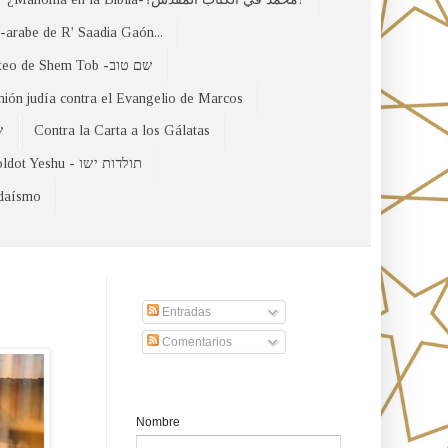
arabe de R' Saadia Gaón...
El Evangelio Hebreo de Mateo de Shem Tob -שם טוב
nión judía contra el Evangelio de Marcos
של
Contra la Carta a los Gálatas
Toldot Yeshu - תולדות ישו
udaísmo
Suscribirse a nuestro sito
Entradas
Comentarios
Formulario de contacto
Nombre