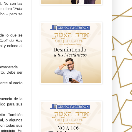
l. No son las
u libro “
Eder
cho – pero se
GRUPO sendero
de lo que se
Orot”
del Rav
al y coloca al
a exagerada.
ito. Debe ser
rente al vacío
NO A LOS MISIONEROS MESIÁNICOS
cuencia de la
nido para sus
cito. También
al, o algunos
con todas sus
 principio. Es