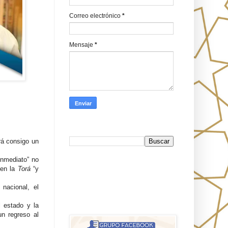
Correo electrónico
*
Mensaje
*
Busca en Oraj HaEmeth
erá consigo un
inmediato” no
FB
 en la
Torá
“y
nacional, el
אורח האמת-Oraj HaEmet: Anti-
l estado y la
misionerismo mesiánico
un regreso al