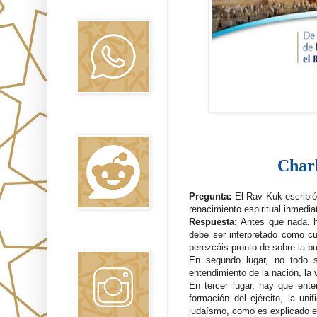
Oraj HaEmet
Reddit
Charl
Pregunta:
El Rav Kuk escribi
renacimiento espiritual inmedi
Respuesta:
Antes que nada, h
debe ser interpretado como cu
Instagram
perezcáis pronto de sobre la bu
En segundo lugar, no todo s
entendimiento de la nación, la 
En tercer lugar, hay que enten
formación del ejército, la uni
judaísmo, como es explicado en 