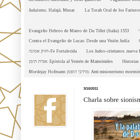
Judaísmo, Halajá, Musar.
La Torah Oral de los Fariseo
Evangelio Hebreo de Mateo de Du Tillet (Italia) 1553
Contra el Evangelio de Lucas: Desde una Visión Judía
חזוק אמונה-Fe Fortalecida
Los Judeo-cristianos, nueva 
אגרת תימן: Epístola al Yemén de Maimónides
Historias
Mordejay Hofmann מרדכי הופמן: Anti misionerismo mormó
Facebook
3/10/2011
Charla sobre sionis
Canal WhatsApp