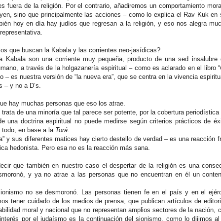
 fuera de la religión. Por el contrario, añadiremos un comportamiento mora
uyen, sino que principalmente las acciones – como lo explica el Rav Kuk en s
bién hoy en día hay judíos que regresan a la religión, y eso nos alegra mu
representativa.
los que buscan la Kabala y las corrientes neo-jasídicas?
 Kabala son una corriente muy pequeña, producto de una sed insalubre 
mano, a través de la holgazanería espiritual – como es aclarado en el libro “
 – es nuestra versión de “la nueva era”, que se centra en la vivencia espiritu
 – y no a D’s.
que hay muchas personas que eso los atrae.
 trata de una minoría que tal parece ser potente, por la cobertura periodístic
e una doctrina espiritual no puede medirse según criterios prácticos de éx
e todo, en base a la
Torá
.
ra” y sus diferentes matices hay cierto destello de verdad – es una reacción f
ógica hedonista. Pero esa no es la reacción más sana.
ir que también en nuestro caso el despertar de la religión es una conse
esmoronó, y ya no atrae a las personas que no encuentran en él un conte
sionismo no se desmoronó. Las personas tienen fe en el país y en el ejér
s tener cuidado de los medios de prensa, que publican artículos de editori
sabilidad moral y nacional que no representan amplios sectores de la nación, 
 interés por el judaísmo es la continuación del sionismo, como lo dijimos al