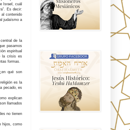
e Israel, cuál
ra”. Es decir:
 al contenido
al judaísmo a
central de la
Hablemos de historia, Yeshua o Jesus
r que pasamos
el mito mas grande.
ión espiritual
 la crisis es
intas formas.
 ¿en qué son
eligión es la
 ha pecado, es
como explican
 son llamados
des no tienen
Anti misionerismo Mormón
n hijos, como