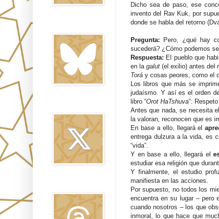
Dicho sea de paso, ese concep
invento del Rav Kuk, por supue
donde se habla del retorno (Dvar
Bluesky
Pregunta:
Pero, ¿qué hay co
sucederá? ¿Cómo podemos ser 
Respuesta:
El pueblo que hab
en la
galut
(el exilio) antes de
Torá
y cosas peores, como el d
Los libros que más se imprime
judaísmo. Y así es el orden de
libro “
Orot HaTshuva
”: Respeto 
Twitter
Antes que nada, se necesita e
la valoran, reconocen que es im
En base a ello, llegará el
apre
entrega dulzura a la vida, es 
“vida”.
Y en base a ello, llegará el
e
estudiar esa religión que dura
Y finalmente, el estudio prof
manifiesta en las acciones.
Threads
Por supuesto, no todos los mi
encuentra en su lugar – pero e
cuando nosotros – los que ob
inmoral, lo que hace que much