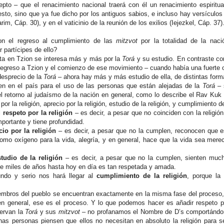
to – que el renacimiento nacional traerá con él un renacimiento espiritu
sto, sino que ya fue dicho por los antiguos sabios, e incluso hay versículos 
im, Cáp. 30), y en el vaticinio de la reunión de los exilios (Iejezkel, Cáp. 37)
n el regreso al cumplimiento de las
mitzvot
por la totalidad de la nac
partícipes de ello?
ita en Tzion se interesa más y más por la
Torá
y su estudio. En contraste con
l regreso a Tzion y el comienzo de ese movimiento – cuando había una fuerte o
esprecio de la
Torá
– ahora hay más y más estudio de ella, de distintas form
n en el país para el uso de las personas que están alejadas de la
Torá
– 
l retorno al judaísmo de la nación en general, como lo describe el Rav Kuk a
por la religión, aprecio por la religión, estudio de la religión, y cumplimiento de
l
respeto por la religión
– es decir, a pesar que no coinciden con la religión
portante y tiene profundidad.
cio por la religión
– es decir, a pesar que no la cumplen, reconocen que e
como oxígeno para la vida, alegría, y en general, hace que la vida sea mere
studio de la religión
– es decir, a pesar que no la cumplen, sienten muc
nte miles de años hasta hoy en día es tan respetada y amada.
undo y serio nos hará llegar al
cumplimiento de la religión
, porque la
embros del pueblo se encuentran exactamente en la misma fase del proceso
n general, ese es el proceso. Y lo que podemos hacer es añadir respeto por
servan la
Torá
y sus
mitzvot
– no profanamos el Nombre de D’s comportándo
as personas piensen que ellos no necesitan en absoluto la religión para s