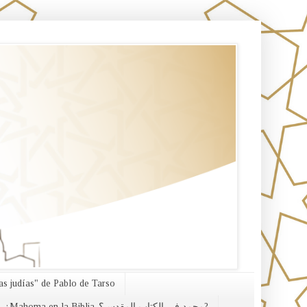
s judías" de Pablo de Tarso
¿Mahoma en la Biblia-محمد في الكتاب المقدس؟?