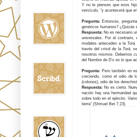
Oraj HaEmet en
Y no te pienses que esos hijo
Wordpress elht
versículo, “y acontecerá que en
Pregunta:
Entonces, pregunt
genéricos humanos? ¿Quizás es
Respuesta:
No es necesario un
universales. Por el contrario
modales anteceden a la
Torá
.
través del crisol de la
Torá
, s
nosotros mismos: Debemos cu
Scribd
del Nombre de D’s es lo que ac
Pregunta:
Pero también en es
creciendo, como el odio de lo
(colonos), odio de los derechist
Respuesta:
No es cierto. Nue
nación hay una hermandad que 
sobre todo en el ejército. Va
tierra” (Shmuel Bet 7:23).
Shem Tob: Mateo
Hebreo