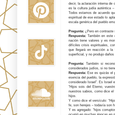
decir, la aclaración interna de
es la cultura judía auténtica –
Todos estamos de acuerdo que 
espiritual de ese estado lo a
escala genérica del pueblo em
Pregunta:
¿Pero en contraste 
TikTok
Respuesta:
También en este c
nación tiene valores y es mor
difíciles crisis espirituales, 
que llegará en reacción a la 
superficial, y no produjo daños
Pregunta:
También si recon
considerados judíos, si no tiene
Respuesta:
Ese es quizás el 
Sound Clound
esencia del pueblo, la expresió
considerado Israel”. Es Israel 
“Hijos sois del Eterno, vuest
nuestros sabios, como dice el 
hijos.
Y como dice el versículo: “Hij
fe, son herejes – todavía son h
Y es agregado: “hijos corrupto
ocurrió en muchas épocas en n