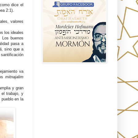
 como dice el
ea 2:1).
ales, valores
s los ideales
a: Los buenos
lidad pasa a
á
, sino que a
 santificación
lejamiento va
Seguidores
los
mitnajalim
amplia y gran
el trabajo, y
 pueblo en la