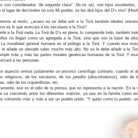
s son considerados “de segunda clase”: No es así, son hijos excelentes,
 el lugar de decírseles no sois Mi pueblo, se les dirá hijos del D’s vivo” (Hosh
aremos al revés; ¿acaso no se debe unir a la
Torá
también ideales univers
o es lo que acercará a los seculares a la
Torá
?
irle a la
Torá
nada. La
Torá
de D’s es plena, lo comprende todo, también todo
, ellos no llegan como un agregado a la
Torá
, sino que son la base de ell
 La moralidad general humana es el prólogo a la
Torá
. Y cuando esa mora
e le añade un elevado valor, mucho más alto. No se le debe añadir a la
Tor
mplir más y más las partes morales genéricas humanas de la
Torá
. Y esa
ercará a las personas.
e aspecto vemos justamente un proceso centrífugo contrario, cuando el a
s religiosos, de los seculares, de los
jaredim
(ultra-ortodoxos), odio de 
as, odio de los izquierdistas, etc.
vamente, ese es el odio de la prensa, que no representa a la nación. En la 
va creciendo entre los diferentes matices, ya sea en la familia como en 
mos volviendo más y más a ser un pueblo unido. “Y quién como tu pueblo, un