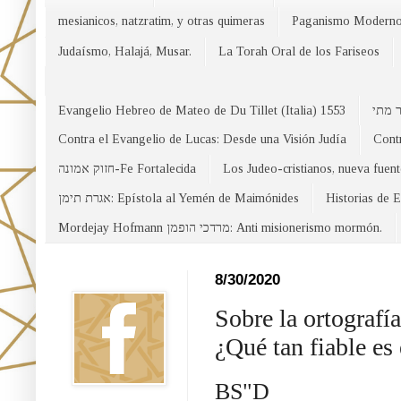
mesianicos, natzratim, y otras quimeras
Paganismo Modern
Judaísmo, Halajá, Musar.
La Torah Oral de los Fariseos
Evangelio Hebreo de Mateo de Du Tillet (Italia) 1553
Contra el Evangelio de Lucas: Desde una Visión Judía
Contr
חזוק אמונה-Fe Fortalecida
Los Judeo-cristianos, nueva fuen
אגרת תימן: Epístola al Yemén de Maimónides
Historias de 
Mordejay Hofmann מרדכי הופמן: Anti misionerismo mormón.
Facebook
8/30/2020
Sobre la ortografí
¿Qué tan fiable es
BS"D