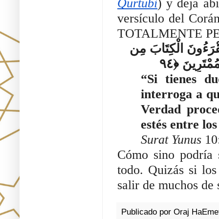
Qurtubi
) y deja ab
versículo del Corán
TOTALMENTE PE
فَإِن كُنتَ فِي شَكٍّ مِّمَّا أَنزَلْنَا إِلَيْكَ فَاسْأَلِ الَّذِينَ يَقْرَءُونَ الْكِتَابَ مِن 
“Si tienes d
interroga a qu
Verdad proce
estés entre los
Surat Yunus
 10
Cómo sino podría s
todo. Quizás si los
salir de muchos de 
Publicado por
Oraj HaEme