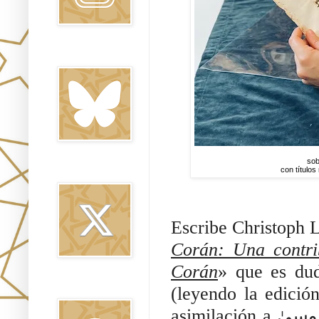
Bluesky
sob
con títulos
Twitter
Escribe Christoph 
Corán: Una contrib
Corán
» que es dudo
Threads
(leyendo la edició