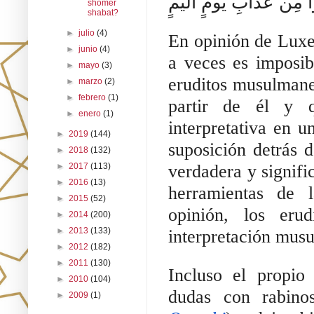
shomer
shabat?
►
julio
(4)
En opinión de Luxe
►
junio
(4)
a veces es imposibl
►
mayo
(3)
eruditos musulmanes 
►
marzo
(2)
►
febrero
(1)
partir de él y q
►
enero
(1)
interpretativa en un
►
2019
(144)
suposición detrás d
►
2018
(132)
►
2017
(113)
verdadera y signifi
►
2016
(13)
herramientas de l
►
2015
(52)
opinión, los erud
►
2014
(200)
►
2013
(133)
interpretación mus
►
2012
(182)
►
2011
(130)
Incluso el propi
►
2010
(104)
dudas con rabinos
►
2009
(1)