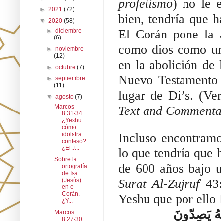
profetismo
) no le 
►
2021
(72)
bien, tendría que h
▼
2020
(58)
►
diciembre
El Corán pone la 
(6)
como dios como un
►
noviembre
(12)
en la abolición de 
►
octubre
(7)
Nuevo Testamento 
►
septiembre
(11)
lugar de Di’s. (Ver
▼
agosto
(7)
Marcos
Text and Commenta
8:31-34
¿Yeshu
cómo
idolatra
Incluso encontram
confeso?
¿El J...
lo que tendría que 
Sobre la
ortografía
de Isa
(Jesús)
Surat Al-Zujruf 
43
en el
Corán.
Yeshu que por ello
¿Y...
هُ يَصِدّونَ
Marcos
8:27-30: