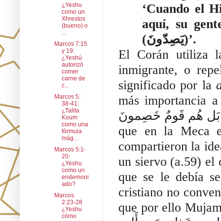
¿Yeshu
‘Cuando el Hi
como un
Xhrestos
aquí, su gent
(bueno) o
...
(يَصِدّونَ)’.
Marcos 7:15
y 19:
El Corán utiliza la palabra ‘يَصِدّونَ’ 
¿Yeshú
autorizó
inmigrante, o repe
comer
carne de
significado por la 
c...
Marcos 5:
más importancia a sus dioses (أَآلِهَتُنا) que
38-41:
¿Talita
 جَدَلًا ۚ بَل هُم قَومٌ خَصِمونَ
Koum
como una
que en la Meca ex
fórmula
mág...
compartieron la ide
Marcos 5:1-
20:
un siervo (a.59) el
¿Yeshu
como un
que se le debía ser
endemoni
ado?
cristiano no conven
Marcos
2:23-28
que por ello Mujammad te
¿Yeshu
cómo