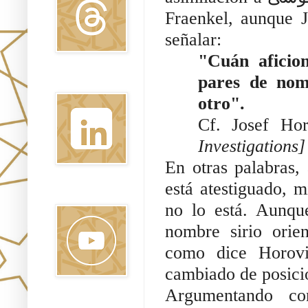
Fraenkel, aunque J
señalar:
"Cuán aficion
pares de nom
Linkedin
otro".
Cf. Josef Hor
Investigations]
Youtube
no lo está. Aunqu
nombre sirio orien
como dice Horovit
cambiado de posici
Argumentando con
Pinterest