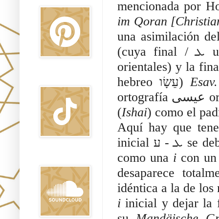
mencionada por Ho
im Qoran [Christia
(cuya final / ܥ usualmente no es pronunciada por los sirios 
orientales) y la fina
TikTok
hebreo עֵשָׂו) 
Esav.
ortografía ﻋﻴﺴﻰ ortográficamente es el nombre bíblico ܕܐܝܫܝ יִשָׁי 
(
Ishai
) como el padr
Aquí hay que tener
inicial ܥ - ע se debilita con frecuencia y se produce exactamente 
como una 
i 
con un 
Sound Clound
desaparece totalm
i 
inicial y dejar la final ܥ como también lo atestig
su 
Mandäische G