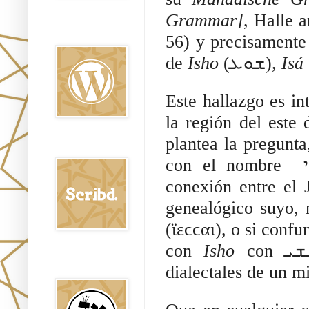
Grammar]
, Halle a
Oraj HaEmet en
Wordpress elht
56) y precisamente en cone
de 
Isho 
(ܫܘܥ), 
Isá 
Este hallazgo es in
la región del este 
plantea la pregunta,
Scribd
conexión entre el J
genealógico suyo, n
con 
Isho 
Shem Tob: Mateo
Hebreo
dialectales de un 