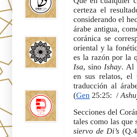
certeza el resultad
considerando el hec
árabe antigua, como
Falsos Judíos
coránica se corresp
oriental y la fonét
Isa
, sino 
Ishay
. Al
en sus relatos, el
פירוש רבנים
traducción al árabe
לבשורת מתי
(
Gen
 25:25:  / 
Secciones del Corán
tales como las que s
siervo de Di’s
 (Q.4
Sitios