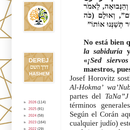
אַל לְאָדָם, אֲשֶׁר יִתֵּן לוֹ אֱלֹהִים אֶת הַסֵּפֶר וְהַחָכְמָה וְהַנְּבוּאָה, לֵאמֹר 
לִבְנֵי-הָאָדָם: “עִבְדוּ אוֹתִי כֵּאלֹהִים מִבַּלְעֲדֵי אֱלֹהִים”, וְאוּלָם (כֹּה 
ר תְּשַׁנְּנוּ אוֹתוֹ
Blog Derej
HaShem
la sabiduría
 y
«
¡Sed siervo
maestros, pues
Josef Horovitz sost
Al-Hokma’ wa’Nu
partes del 
TaNa”J
Archivo del blog
►
2026
(114)
términos generale
►
2025
(91)
Según el Corán aqu
►
2024
(58)
cualquier judío) es
►
2023
(164)
►
2022
(29)