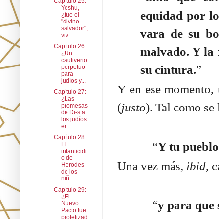
Capítulo 25:
Yeshu,
equidad por los
¿fue el
"divino
salvador",
vara de su bo
viv...
Capítulo 26:
malvado. Y la r
¿Un
cautiverio
su cintura.
”
perpetuo
para
judíos y...
Y en ese momento, t
Capítulo 27:
¿Las
(
justo
). Tal como se
promesas
de Di-s a
los judíos
er...
Capítulo 28:
“
Y tu pueblo
El
infanticidi
o de
Una vez más,
ibid
, 
Herodes
de los
niñ...
Capítulo 29:
¿El
“
y para que 
Nuevo
Pacto fue
profetizad