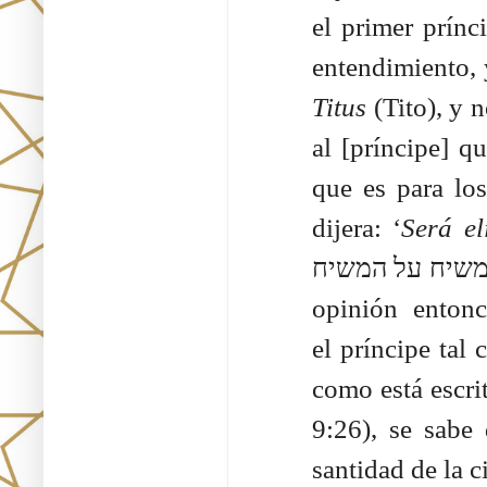
el primer prínc
entendimiento, 
Titus
(Tito), y 
al [príncipe] q
que es para los
dijera: ‘
Será el
יכרת משיח על המשיח’ sería mencionado desde el 
opinión entonc
el príncipe tal
como está escrit
9:26), se sabe
santidad de la 