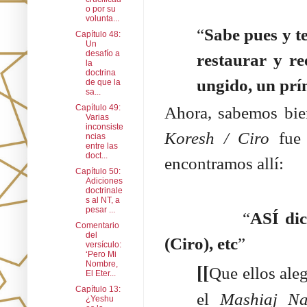
o por su
volunta...
“
Sabe pues y t
Capítulo 48:
Un
desafío a
restaurar y re
la
doctrina
ungido, un prí
de que la
sa...
Capítulo 49:
Ahora, sabemos bie
Varias
inconsiste
Koresh /
Ciro
fue 
ncias
entre las
doct...
encontramos allí:
Capítulo 50:
Adiciones
doctrinale
s al NT, a
pesar ...
“
ASÍ dic
Comentario
del
(Ciro), etc
”
versículo:
‘Pero Mi
Nombre,
[[
Que ellos ale
El Eter...
Capítulo 13:
el
Mashiaj N
¿Yeshu