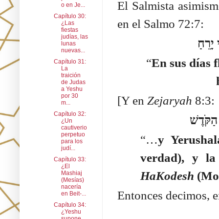
El Salmista asimism
o en Je...
Capítulo 30:
en el Salmo 72:7:
¿Las
fiestas
judías, las
יָרֵחַ
lunas
nuevas...
“
En sus días f
Capítulo 31:
La
traición
de Judas
a Yeshu
por 30
[Y en
Zejaryah
8:3:
m...
Capítulo 32:
¿Un
cautiverio
perpetuo
“…
y Yerusha
para los
judí...
verdad), y la
Capítulo 33:
¿El
HaKodesh
(Mon
Mashiaj
(Mesías)
nacería
Entonces decimos, e
en Beit-...
Capítulo 34:
¿Yeshu
supone