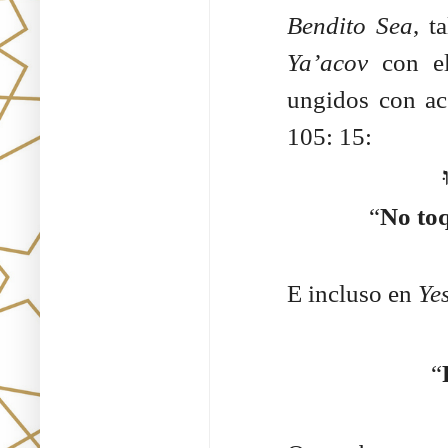
Bendito Sea
, t
Ya’acov
con e
ungidos con ac
105: 15:
“
No toq
E incluso en
Ye
“