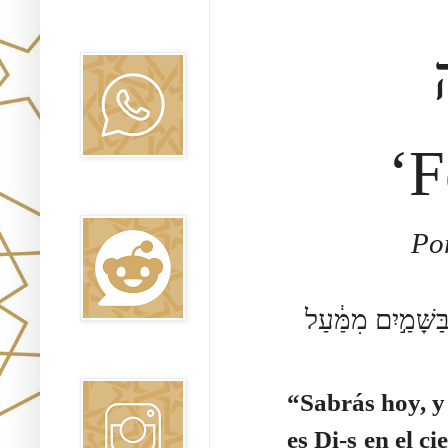
Canal WhatsApp
Oraj HaEmet
‘F
Reddit
Por
ַשָּׁמַ֣יִם מִמַּ֔עַל
Instagram
“Sabrás hoy, y 
es Di-s en el c