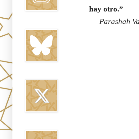
hay otro.”
-
Parashah Va
Bluesky
Twitter
Threads