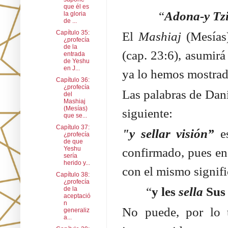
que él es
“
Adona-y Tz
la gloria
de ...
Capítulo 35:
El
Mashiaj
(Mesías)
¿profecía
de la
(cap. 23:6), asumirá 
entrada
de Yeshu
en J...
ya lo hemos mostrado
Capítulo 36:
¿profecía
Las palabras de Dani
del
Mashiaj
(Mesías)
siguiente:
que se...
Capítulo 37:
"y sellar visión”
es
¿profecía
de que
Yeshu
confirmado, pues en
sería
herido y...
con el mismo signif
Capítulo 38:
¿profecía
“
y les
sella
Sus 
de la
aceptació
n
No puede, por lo t
generaliz
a...