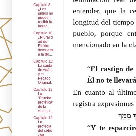
Capítulo 8:
entender, que la c
¿Los
judíos no
pueden
longitud del tiempo 
recibir la
heren...
pueblo, porque en
Capítulo 10:
¿Pluralid
ad de
mencionado en la cl
Elokim
demuestr
a la do...
Capítulo 11:
La caída
“
El castigo de
de Adám
y el
Él no te llevar
Pecado
Original.
Capítulo 12:
En cuanto al último
La
“Prueba
registra expresiones 
profética”
de la
victoria ...
Capítulo 14:
La
“
Y te esparcir
profecía
del cetro
¿se