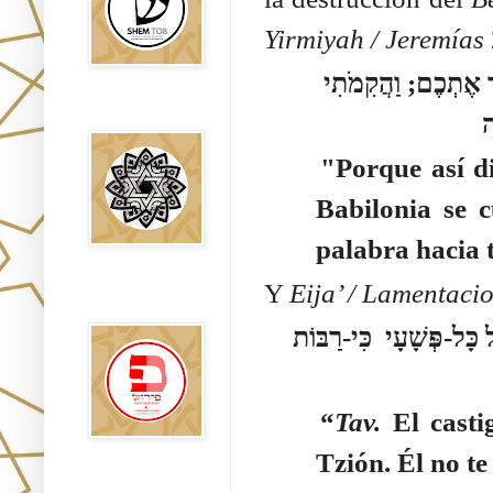
Yirmiyah /
Jeremías
 אֶתְכֶם; וַהֲקִמֹתִי
Falsos Judíos
"Porque así di
Babilonia se 
palabra hacia t
Y
Eija’ /
Lamentacio
פירוש רבנים
לבשורת מתי
כָּל-פְּשָׁעָי כִּי-רַבּוֹת
“
Tav.
El casti
Tzión. Él no t
Sitios