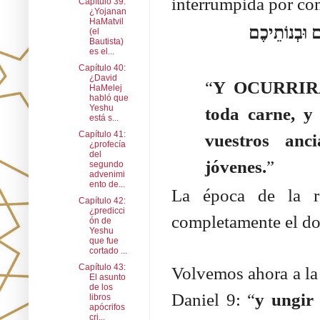
interrumpida por co
Capítulo 39:
¿Yojanan
HaMatvil
וְהָיָה אַחֲרֵי-כֵן אֶשְׁפּוֹךְ אֶת-רוּחִי עַל-כָּל-בָּשָׂר וְנִבְּאוּ בְּנֵיכֶם וּבְנוֹתֵיכֶם
(el
Bautista)
es el...
Capítulo 40:
¿David
“
Y OCURRIRÁ 
HaMelej
habló que
Yeshu
toda carne, y 
está s...
Capítulo 41:
vuestros anc
¿profecía
del
jóvenes.
”
segundo
advenimi
ento de...
La época de la re
Capítulo 42:
¿predicci
completamente el don
ón de
Yeshu
que fue
cortado ...
Capítulo 43:
Volvemos ahora a la 
El asunto
de los
Daniel 9: “
y ungir
libros
apócrifos
cri...