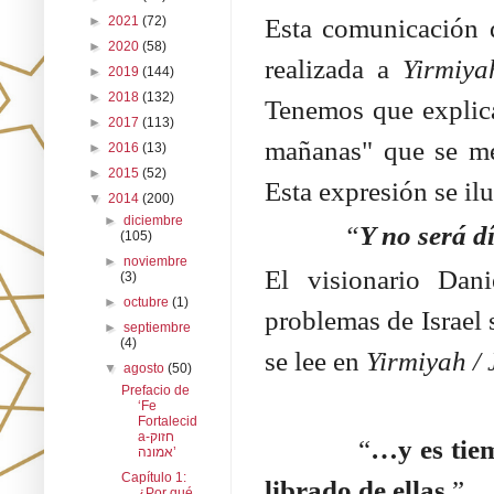
Esta comunicación d
►
2021
(72)
►
2020
(58)
realizada a
Yirmiya
►
2019
(144)
►
2018
(132)
Tenemos que explicar
►
2017
(113)
mañanas" que se men
►
2016
(13)
►
2015
(52)
Esta expresión se il
▼
2014
(200)
►
diciembre
“
Y no será d
(105)
►
noviembre
El visionario Dan
(3)
►
octubre
(1)
problemas de Israel 
►
septiembre
(4)
se lee en
Yirmiyah / 
▼
agosto
(50)
Prefacio de
‘Fe
Fortalecid
a-חזוק
“
…y es tiem
אמונה’
Capítulo 1:
librado de ellas.
”
¿Por qué