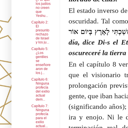
los judíos
no creen
El estado inverso de 
que
Yeshu...
oscuridad. Tal com
Capítulo 2:
El
presunto
rechazo
de Israel
día, dice Di-s el E
y los ju...
Capítulo 5:
oscureceré la tierra
¿Los
gentiles
se
En el capítulo 8 ve
enseñore
aron de
que el visionario 
los j...
Capítulo 6:
prolongación previs
Ninguna
profecía
del exilio
gente, que iban hacia
actual
dem...
(significando años); 
Capítulo 7:
Ninguna
profecía
ira y enojo. Ni le d
para el
exilio
terminación real d
actual...