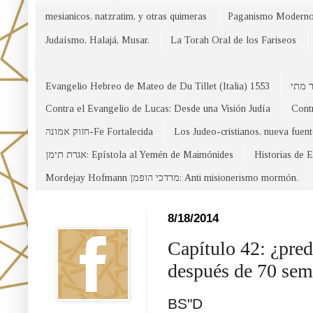
mesianicos, natzratim, y otras quimeras
Paganismo Modern
Judaísmo, Halajá, Musar.
La Torah Oral de los Fariseos
Evangelio Hebreo de Mateo de Du Tillet (Italia) 1553
Contra el Evangelio de Lucas: Desde una Visión Judía
Contr
חזוק אמונה-Fe Fortalecida
Los Judeo-cristianos, nueva fuen
אגרת תימן: Epístola al Yemén de Maimónides
Historias de 
Mordejay Hofmann מרדכי הופמן: Anti misionerismo mormón.
Facebook
8/18/2014
Capítulo 42: ¿pred
después de 70 sem
BS"D