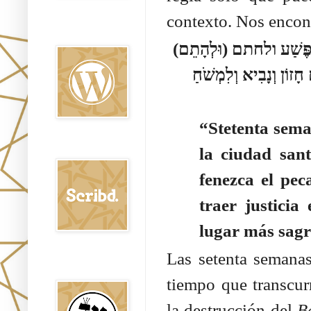
contexto. Nos encon
Oraj HaEmet en
Wordpress elht
א הַפֶּשַׁע ולחתם (וּלְהָתֵם
זוֹן וְנָבִיא וְלִמְשֹׁחַ
“Stetenta sema
Scribd
la ciudad san
fenezca el pe
traer justicia
lugar más sag
Las setenta semana
Shem Tob: Mateo
Hebreo
tiempo que transcur
la destrucción del
B