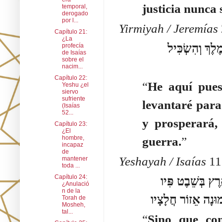
justicia nunca 
temporal,
derogado
por l...
Yirmiyah / Jeremías
Capítulo 21:
¿La
הִנֵּה יָמִים בָּאִים נְאֻם-יי וַהֲקִמֹתִי לְדָוִד צֶמַח צַדִּיק וּמָלַךְ מֶלֶךְ וְהִשְׂכִּיל
profecía
de Isaías
sobre el
nacim...
Capítulo 22:
“
He aquí pues
Yeshu ¿el
siervo
sufriente
levantaré para
(Isaías
52...
y prosperará, 
Capítulo 23:
¿El
hombre,
guerra.
”
incapaz
de
Yeshayah / Isaías
11:
mantener
toda ...
Capítulo 24:
ד וְשָׁפַט בְּצֶדֶק דַּלִּים וְהוֹכִיחַ בְּמִישׁוֹר לְעַנְוֵי-אָרֶץ וְהִכָּה-אֶרֶץ בְּשֵׁבֶט פִּיו
¿Anulació
n de la
Torah de
Mosheh,
tal...
“
Sino que con