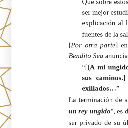
Que sobre estos
ser mejor estud
explicación al 
fuentes de la s
[
Por otra parte
] e
Bendito Sea
anuncia
“[
(A mi ungido
sus caminos.
exiliados…
”
La terminación de s
un rey ungido
", es 
ser privado de su ú