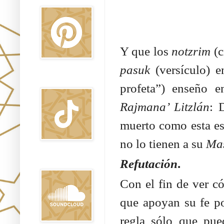
Y que los
notzrim
(c
pasuk
(versículo) 
TikTok
profeta”) enseño 
Rajmana’ Litzlán
: 
muerto como esta esc
no lo tienen a su
Mas
Refutación
.
Sound Clound
Con el fin de ver có
que apoyan su fe po
regla sólo que pue