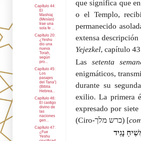
que significa que en 
Capítulo 44:
El
o el Templo, reci
Mashiaj
(Mesías)
trae una
permanecido asolada
sola fe ...
Capítulo 20:
extensa descripción 
¿Yeshu
dio una
Yejezkel
, capítulo 43
nueva
Torah,
según
Las
setenta seman
pro...
Capítulo 45:
enigmáticos, transmi
Los
pasajes
del Tana”j
durante su segund
(Biblia
Hebrea...
exilio. La primera 
Capítulo 46:
El castigo
expresado por siete
divino de
las
naciones
(Ciro-כרש מלך) [
com
gen...
Capítulo 47:
וְתֵדַע וְתַשְׂכֵּל מִן-מֹצָא דָבָר לְהָשִׁיב וְלִבְנוֹת יְרוּשָׁלִַם עַד-מָשִׁיחַ נָגִיד
¿Fue
Yeshu
crucificad