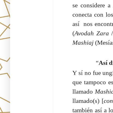
se considere 
conecta con lo
así nos encon
(
Avodah Zara
/
Mashiaj
(Mesías
“
Así d
Y sí no fue ungido con 
que tampoco es
llamado
Mashi
llamado(s) [
con
también así a l