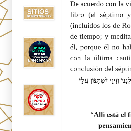
Recomendados
De acuerdo con la vi
libro (el séptimo 
(incluidos los de Ro
Emet World
de tiempo; y medita
él, porque él no ha
con la última cauti
conclusión del sépti
 וְזִיוַי יִשְׁתַּנּוֹן עֲלַי
Rak Emet
“
Allí está el
pensamien
Etzem