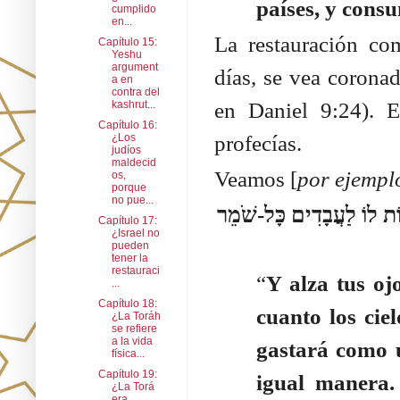
países, y consu
cumplido
en...
La restauración co
Capítulo 15:
Yeshu
argument
días, se vea coronad
a en
contra del
en Daniel 9:24). 
kashrut...
Capítulo 16:
profecías.
¿Los
judíos
maldecid
Veamos [
por ejempl
os,
porque
no pue...
וֹת לוֹ לַעֲבָדִים כָּל-שֹׁמֵר
Capítulo 17:
¿Israel no
pueden
tener la
restauraci
“
Y alza tus ojo
...
Capítulo 18:
cuanto los cie
¿La Toráh
se refiere
a la vida
gastará como u
física...
Capítulo 19:
igual manera.
¿La Torá
era