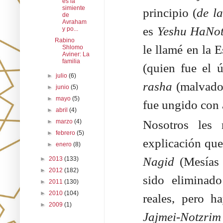
es la
simiente
principio (
de l
de
Avraham
es
Yeshu HaNot
y po...
Rabino
le llamé en la 
Shlomo
Aviner: La
familia
(quien fue el 
►
julio
(6)
rasha
(malvado)
►
junio
(5)
►
mayo
(5)
fue ungido con 
►
abril
(4)
Nosotros les
►
marzo
(4)
►
febrero
(5)
explicación que
►
enero
(8)
Nagid
(Mesías 
►
2013
(133)
►
2012
(182)
sido eliminad
►
2011
(130)
►
2010
(104)
reales, pero h
►
2009
(1)
Jajmei-Notzrim