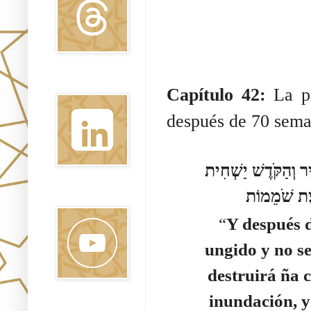
Linkedin
Capítulo 42:
La p
después de 70 sema
יר וְהַקֹּדֶשׁ יַשְׁחִית
Youtube
“
Y después d
ungido y no se
destruirá ña c
inundación, y 
Pinterest