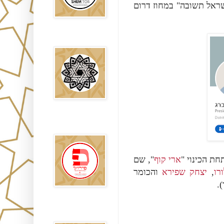
ישראל תשובה" במחוז דרום
Falsos Judíos
פירוש רבנים
לבשורת מתי
 תחת הכינוי
ארי קוף
", שם
והכומר
יצחק שפירא
,
רו
(
Sitios
Recomendados