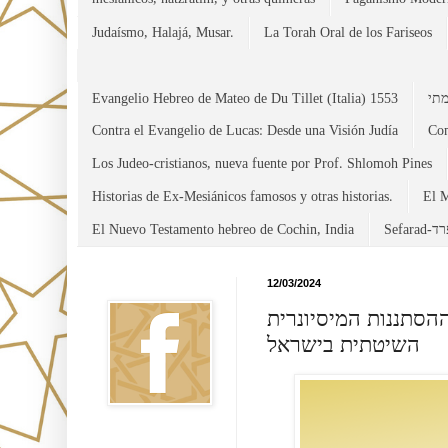
Judaísmo, Halajá, Musar.
La Torah Oral de los Fariseos
Evangelio Hebreo de Mateo de Du Tillet (Italia) 1553
Contra el Evangelio de Lucas: Desde una Visión Judía
Con
Los Judeo-cristianos, nueva fuente por Prof. Shlomoh Pines
Historias de Ex-Mesiánicos famosos y otras historias.
El M
El Nuevo Testamento hebreo de Cochin, India
Sefara
Facebook
12/03/2024
הסתננות המיסיונרית
השיטתית בישראל
Canal WhatsApp