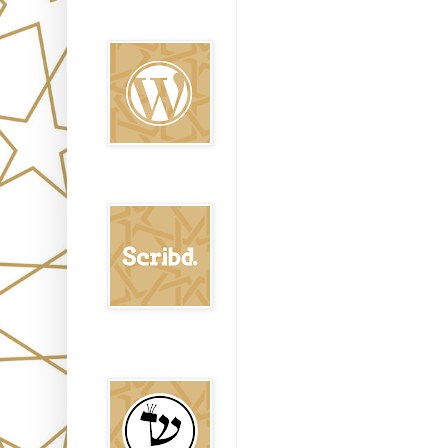
Oraj HaEmet en
Wordpress elht
Scribd
Shem Tob: Mateo
Hebreo