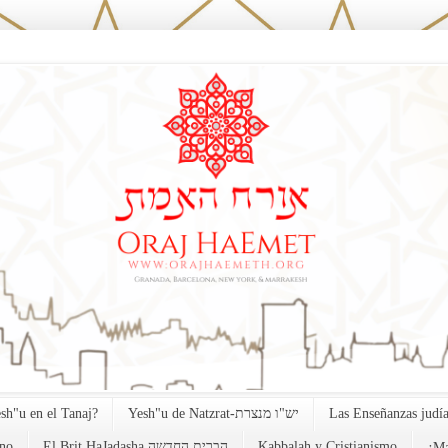
esh"u en el Tanaj?
Yesh"u de Natzrat-יש"ו מנצרת
Las Enseñanzas judía
no
El Brit HaJadasha הברית החדשה
Kabbalah y Cristianismo