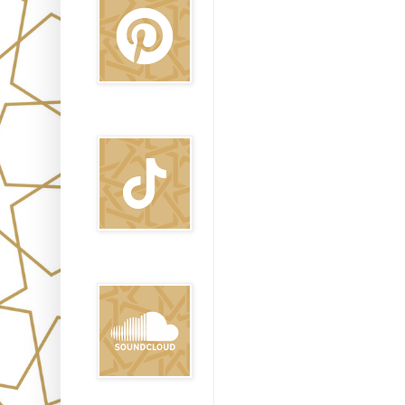
TikTok
Sound Clound