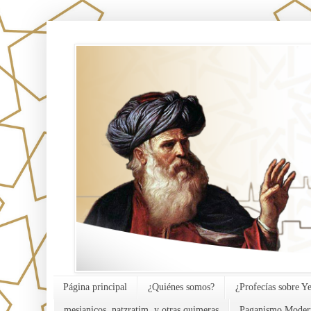
אורח האמת
Página principal
¿Quiénes somos?
¿Profecías sobre Y
mesianicos, natzratim, y otras quimeras
Paganismo Moder