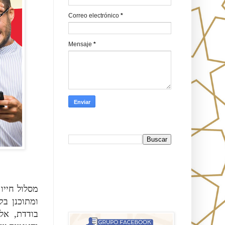
Correo electrónico
*
Mensaje
*
Busca en Oraj HaEmeth
FB
מסלול חייו
אורח האמת-Oraj HaEmet: Anti-
ומתוכנן בק
misionerismo mesiánico
בודדת, אל