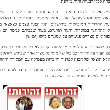
בהק ככלי לבניית זהות מזויפת
לישראל, קברל הרחיב את תוכנית ההסתננות מעבר להתחזות אי
 את משפחתו לישראל. הוריו ואחיו הקטנים נכנסו למדינה במר
נות החרדיות המובהקות בירושלים, תוך הצגת עצמם כצאצאי 
ו להתחנך במוסדות חינוך תורניים, בעוד שבביתם פנימה הם מ
בפורומים נוצריים פנימיים על אמונתם בישו (ימ"ש
רה למערכת הגיע לרמות מדהימות. קברל לא רק השתלב בקהילה
שם העיד על יהדותו כביכול של מיסיונר נוצרי אחר שביקש להתקב
 אלא תוצאה של הכנה קפדנית והיכרות מעמיקה עם המסורת היהו
עבר קברל לחריש, וכיום הוא מקיים זוגיות עם ניידר ג'והנה לואי
רית מקולומביה שנטשה את בעלה עבורו