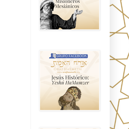
Hablemos de historia, Yeshua o Jesus
el mito mas grande.
Anti misionerismo Mormón