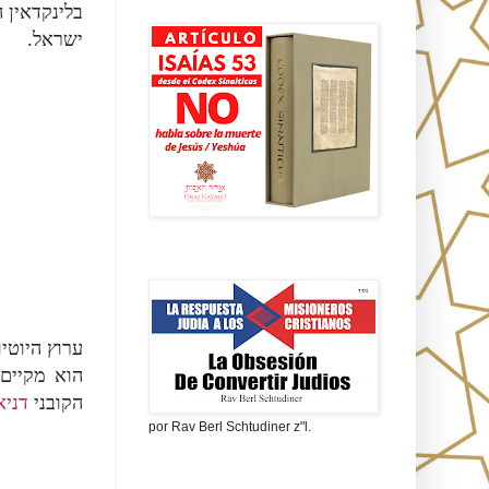
Isaías 53 en griego
בלינקדאין 
ישראל.
La obsesión de convertir judíos
ערוץ היו "
הוא מקיים
הקובני
דניא
por Rav Berl Schtudiner z"l.
¿Quiénes eran los Nazarenos?