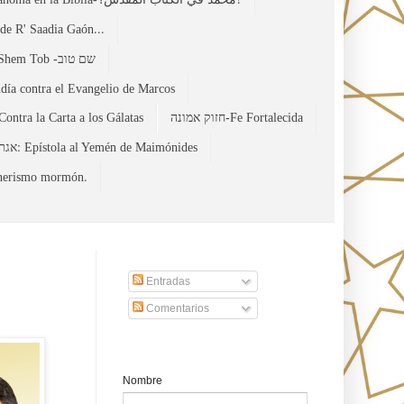
de R' Saadia Gaón...
El Evangelio Hebreo de Mateo de Shem Tob -שם טוב
udía contra el Evangelio de Marcos
Contra la Carta a los Gálatas
חזוק אמונה-Fe Fortalecida
אגרת תימן: Epístola al Yemén de Maimónides
מרדכי: Anti misionerismo mormón.
Suscribirse a nuestro sito
Entradas
Comentarios
Formulario de contacto
Nombre