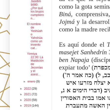
Jasidim
como la gota semina
§680:
¿Por qué
los brujos
Biná
cumpliero
n...
Jojmá 
y la desarrol
El nombre
como la madre recib
de
Yeshúah
o
Yahshúa
como un
Es aquí donde el 
T
invento
cat...
masejet Sanhedrín
 
Yirmiya
22:30: La
ben Napaja
 (discí
Maldición
de
expiar todo’ (
מכפרת
Jeconías
y el
ר' יוחנן אמר גלות מכפרת על הכל שנאמר (ירמיהו כב, ל) (כה אמר ה') 
asesi...
כתבו את האיש הזה ערירי גבר לא יצלח בימיו כי לא יצלח מזרעו איש 
►
enero
(9)
יושב על כסא דוד ומושל עוד ביהודה ובתר דגלה כתיב (דברי הימים א ג, 
►
2022
(29)
►
2021
(72)
יז) ובני יכניה אסיר (בנו) שלתיאל בנו אסיר שעיברתו אמו בבית האסורין 
►
2020
(58)
שלתיאל ששתלו אל שלא כדרך הנשתלין גמירי שאין האשה מתעברת 
►
2019
(144)