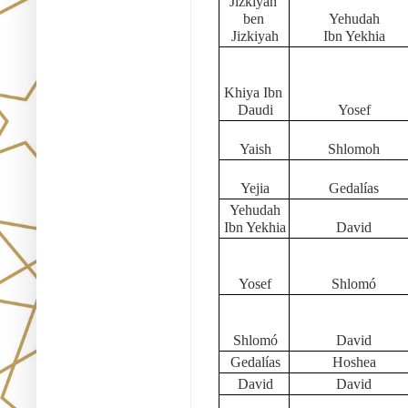
Jizkiyah 
ben 
Yehudah
Jizkiyah
Ibn Yekhia
Khiya Ibn 
Daudi
Yosef
Yaish
Shlomoh
Yejia
Gedalías
Yehudah
Ibn Yekhia
David
Yosef
Shlomó
Shlomó
David
Gedalías
Hoshea
David
David