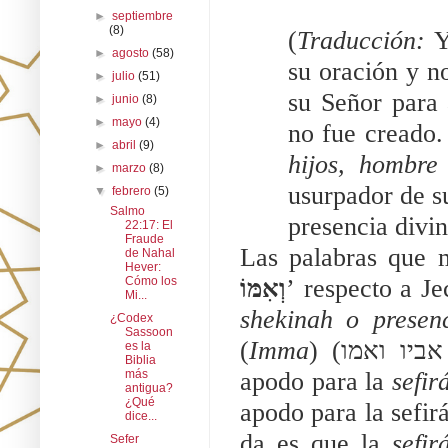
►
septiembre
(8)
(
Traducción: 
Y
►
agosto
(58)
su oración y no
►
julio
(51)
su Señor para 
►
junio
(8)
►
mayo
(4)
no fue creado. 
►
abril
(9)
hijos, hombre
►
marzo
(8)
usurpador de su
▼
febrero
(5)
Salmo
presencia divi
22:17: El
Fraude
Las palabras que 
de Nahal
Hever:
וְאִמּוֹ
Cómo los
Mi...
shekinah o presen
¿Codex
Sassoon
(
Imma
es la
Biblia
apodo para la 
sefir
más
antigua?
¿Qué
apodo para la sefir
dice...
da es que la 
sefir
Sefer