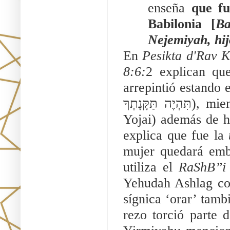
enseña 
que f
Babilonia [
Ba
Nejemiyah, hij
En 
Pesikta d'Rav 
8:6:
2 explican qu
arrepintió estando en el exilio (ם שֶׁנְתִיקָתְךָ שָׁם
תִּהְיֶה תַּקָּנָתְךָ), mientras que para el RaShB”i (Rabí Shimón bar 
Yojai) además de h
explica que fue la 
mujer quedará emba
utiliza el 
RaShB”i
Yehudah Ashlag c
sígnica ‘orar’ tambi
rezo torció parte 