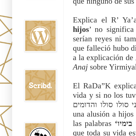
que ninguno de sus 
Oraj HaEmet en
Wordpress elht
Explica el R’ Ya’
hijos
’ no significa
serían reyes ni ta
que falleció hubo d
a la explicación de 
Scribd
Anaj
 sobre Yirmiya
El RaDa”K explica 
vida y si no los tuviera no t
una alusión a hijos 
Shem Tob: Mateo
Hebreo
las palabras 
que toda su vida estuvo en cautive