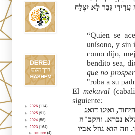
בְּרִיךְ הוּא אָמַר (ירמיהו כ״ב:ל׳) כִּתְבוּ אֶת הָאִישׁ הַזֶּה עֲרִירִי גֶּבֶר לָא יִצְלַח 
“Quien se ace
unísono, y sin 
Blog Derej
HaShem
como dijo, mejo
bendito sea, di
que no prosper
"roba a su pad
El 
mekuval 
(cabal
siguiente:
Archivo del blog
►
2026
(114)
 וכל הקרב לפני אדונו, ומתפלל תפלתו ואינו משלים היחוד, ואינו דואג 
►
2025
(91)
על כבוד אדונו לקשר קשרים כמו שאמרנו, טוב לו שלא נברא. והקב"ה 
►
2024
(58)
אמר, כתבו את האיש הזה ערירי גבר לא יצלח בימיו. וזה הוא גוזל אביו 
▼
2023
(164)
►
octubre
(4)