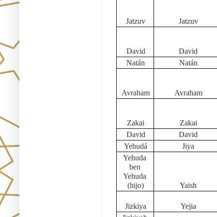
Jatzuv
Jatzuv
David
David
Natán
Natán
Avraham
Avraham
Zakai
Zakai
David
David
Yehudá
Jiya
Yehuda 
ben 
Yehuda 
(hijo)
Yaish
Jizkiya
Yejia