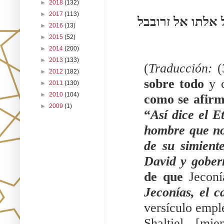
►
2018
(132)
►
2017
(113)
והיא נתעברה מעומד דבר אחר שלתיאל שנשאל על אלתו אל זרובבל 
►
2016
(13)
►
2015
(52)
►
2014
(200)
►
2013
(133)
(
Traducción: 
(
►
2012
(182)
sobre todo
 y 
►
2011
(130)
►
2010
(104)
como se afir
►
2009
(1)
“
Así dice el E
hombre que no
de su simient
David y gobe
de que 
Jeconí
Jeconías, el c
versículo emple
Shaltiel. [mi