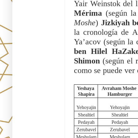
Yair Weinstok del l
Mérima
 (según l
Moshe
) 
Jizkiyah b
la cronología de 
Ya’acov (según la 
ben Hilel HaZak
Shimon
 (según el 
como se puede ver e
Yeshaya 
Avraham Moshe 
Shapira
Hamburger
Yehoyajin
Yehoyajin
Shealtiel
Shealtiel
Pedayah
Pedayah
Zerubavel
Zerubavel
Meshulam
Meshulam