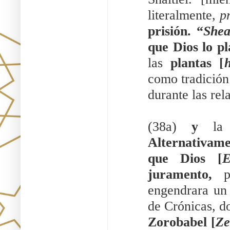
literalmente, 
p
prisión. “
Sheal
que Dios lo p
las 
plantas [
h
como tradición
durante las rel
(38a) 
y
 la 
Alternativame
que Dios [
E
juramento,
 p
engendrara un 
Zorobabel [
Ze