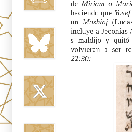
de 
Miriam o Marí
haciendo que 
Yosef
un 
Mashiaj 
(Luca
Bluesky
s maldijo y quitó
volvieran a ser r
22:30:
Twitter
Threads