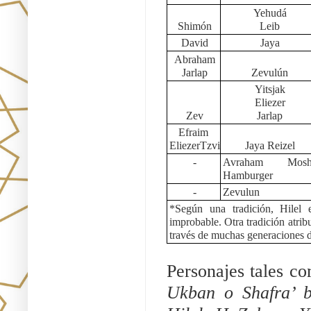
Yehudá
Shimón
Leib
David
Jaya
Abraham
Jarlap
Zevulún
Yitsjak
Eliezer
Zev
Jarlap
Efraim 
EliezerTzvi
Jaya Reizel
-
Avraham Moshe
Hamburger
-
Zevulun
*Según una tradición, Hilel 
improbable. Otra tradición atrib
través de muchas generaciones 
Personajes tales c
Ukban o Shafra’ b