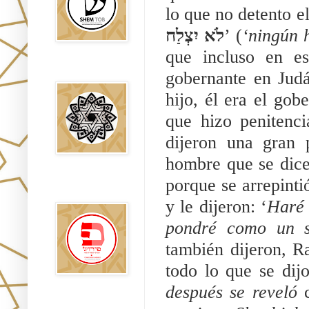
lo que no detento e
לֹא יִצְלַח
’ (
‘ningún 
que incluso en es
Falsos Judíos
gobernante en Judá
hijo, él era el gob
que hizo penitenci
dijeron una gran 
hombre que se dice
porque se arrepintió
פירוש רבנים
לבשורת מתי
y le dijeron: ‘
Haré 
pondré como un se
también dijeron, Ra
todo lo que se dijo
después se reveló 
Sitios