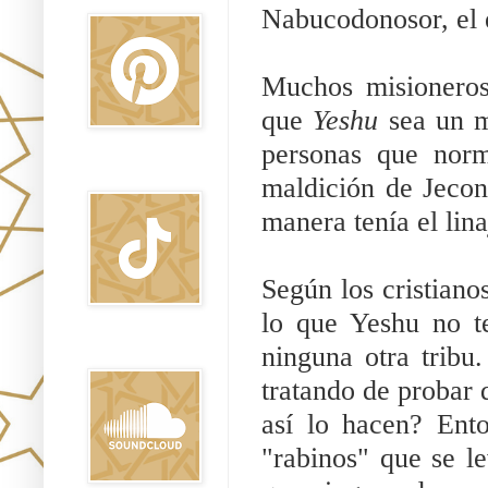
Nabucodonosor, el e
Muchos misioneros
que 
Yeshu 
sea un m
personas que norm
TikTok
maldición de Jecon
manera tenía el lin
Según los cristianos
lo que Yeshu no te
ninguna otra tribu
Sound Clound
tratando de probar q
así lo hacen? Ent
"rabinos" que se le