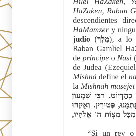
Hilel HaZaken, Y
HaZaken, Raban G
HaMamzer 
y ningu
judío 
(
מֶלֶךְ
), a lo
Raban Gamliel HaZ
de 
príncipe
o 
Nasi 
(נָשִׂיא‎). Tal título se le dio al gobernante
Mishná 
define el 
na
la 
Mishnah masejet
חָטְאוּ עַד שֶׁלֹּא נִתְמַנּוּ וְאַחַר כָּךְ נִתְמַנּוּ, הֲרֵי אֵלּוּ כְהֶדְיוֹט. רַבִּי שִׁמְעוֹן 
אוֹמֵר, אִם נוֹדַע לָהֶם עַד שֶׁלֹּא נִתְמַנּוּ, חַיָּבִין. וּמִשֶּׁנִּתְמַנּוּ, פְּטוּרִין. וְאֵיזֶהוּ 
הַנָּשִׂיא, זֶה הַמֶּלֶךְ, שֶׁנֶּאֱמַר (ויקרא ד) וְעָשָׂה אַחַת מִכָּל מִצְוֹת ה' אֱלֹהָיו, 
“Si un rey o