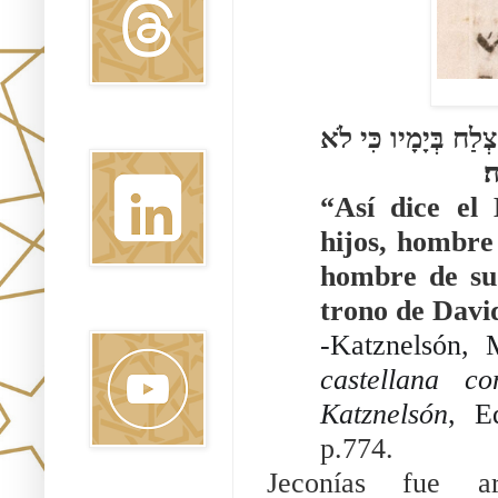
כֹּה  אָמַר יְהֹוָה כִּתְבוּ אֶת־הָאִישׁ הַזֶּה עֲרִירִי גֶּבֶר לֹא־יִצְלַח בְּיָמָיו כִּי לֹא 
Linkedin
׃
“Así dice el 
hijos, hombre
hombre de su 
trono de Davi
Youtube
-Katznelsón, 
castellana c
Katznelsón
p.774.
Jeconías fue ar
Pinterest