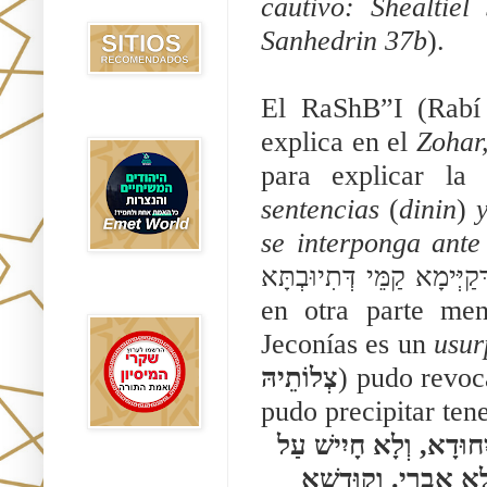
cautivo: Shealtiel 
Recomendados
Sanhedrin 37b
). 
El RaShB”I (Rabí 
Emet World
explica en el 
Zohar
para explicar
la
sentencias 
(
dinin
)
 
se interponga ante
ְּקַיְּימָא קַמֵּי דְּתִיוּבְתָּא
Rak Emet
en otra parte men
Jeconías es un 
usur
צְלוֹתֵיהּ
) pudo revoc
pudo precipitar tene
וּמַאן דְּקָרִיב קָמֵי מָארֵיהּ, וְצַלֵּי צְלוֹתֵיהּ, וְלָא אַשְׁלִים יִחוּדָא, וְלָא חָיִישׁ עַל 
יְקָרָא דְּמָארֵיהּ, לְקַשְּׁרָא קִשְׁרִין כִּדְקַאמְרָן, טַב לֵיהּ דְּלָא אִבְרֵי. וְקוּדְשָׁא 
Etzem