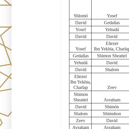
Shlomó
Yosef
David
Gedalías
Yosef
Yehudá
David
David
Eliezer
Yosef
Ibn Yekhia, Charla
Gedalías
Shimon Sheatiel
Yehudá
David
David
Shalom
Eliezer
Ibn Yekhia,
Charlap
Zeev
Shimon
Sheatiel
Avraham
David
Shimón
Shalom
Shimshon
Zeev
David
Avraham
Avraham