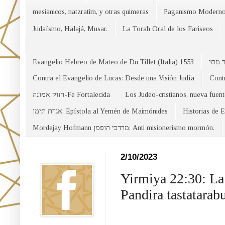
mesianicos, natzratim, y otras quimeras
Paganismo Modern
Judaísmo, Halajá, Musar.
La Torah Oral de los Fariseos
Evangelio Hebreo de Mateo de Du Tillet (Italia) 1553
Contra el Evangelio de Lucas: Desde una Visión Judía
Contr
חזוק אמונה-Fe Fortalecida
Los Judeo-cristianos, nueva fuen
אגרת תימן: Epístola al Yemén de Maimónides
Historias de 
Mordejay Hofmann מרדכי הופמן: Anti misionerismo mormón.
Facebook
2/10/2023
Yirmiya 22:30: La 
Pandira tastatarab