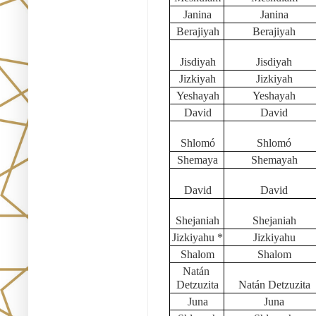
Janina
Janina
Berajiyah
Berajiyah
Jisdiyah
Jisdiyah
Jizkiyah
Jizkiyah
Yeshayah
Yeshayah
David
David
Shlomó
Shlomó
Shemaya
Shemayah
David
David
Shejaniah
Shejaniah
Jizkiyahu *
Jizkiyahu
Shalom
Shalom
Natán 
Detzuzita
Natán Detzuzita
Juna
Juna