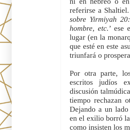
ni en hebreo o en 
referirse a Shaltie
sobre Yirmiyah 20
hombre, etc.
’ ese 
lugar (en la monarqu
que esté en este as
triunfará o prospera
Por otra parte, lo
escritos judíos e
discusión talmúdic
tiempo rechazan ot
Dejando a un lado l
en el exilio borró l
como insisten los m