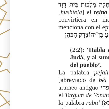
[
hushtela
] 
el reino
convirtiera en m
menciona con el epí
מׇר־נָא אֶל־זְרֻבָּבֶל בֶּן־שַׁלְתִּיאֵל פַּחַת יְהוּדָה וְאֶל־יְהוֹשֻׁעַ בֶּן־יְהוֹצָדָק הַכֹּהֵן 
(2:2): ‘
Habla a
Judá, y al sum
del pueblo’.
La palabra 
peja
[abreviado de 
bél
arameo antiguo פחי  gobernador (ver Nejemiyah 5:14), incluso en 
el 
Targum de Yonata
la palabra 
raba’ 
(
ָא