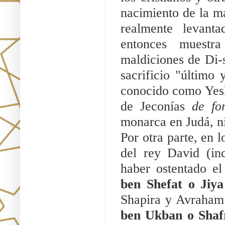
nacimiento de la ma
realmente levanta
entonces muestr
maldiciones de Di-s
sacrificio "último 
conocido como Yeshu
de Jeconías 
de fo
monarca en Judá, ni 
Por otra parte, en l
del rey David (in
haber ostentado e
ben Shefat o Jiy
Shapira y Avraha
ben Ukban o Shaf