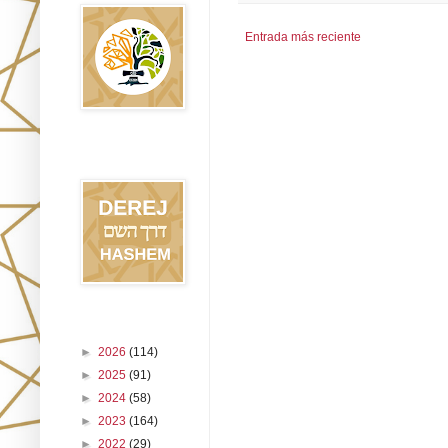
Entrada más reciente
Blog Derej
HaShem
Archivo del blog
►
2026
(114)
►
2025
(91)
►
2024
(58)
►
2023
(164)
►
2022
(29)