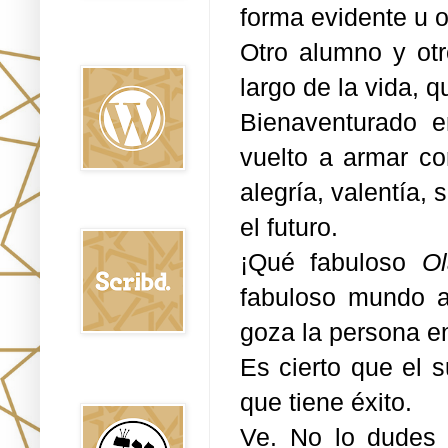
forma evidente u o
Oraj HaEmet en
Otro alumno y ot
Wordpress elht
largo de la vida, 
Bienaventurado e
vuelto a armar co
alegría, valentía, 
Scribd
el futuro.
¡Qué fabuloso
O
fabuloso mundo ac
goza la persona e
Es cierto que el 
Shem Tob: Mateo
Hebreo
que tiene éxito.
Ve. No lo dudes