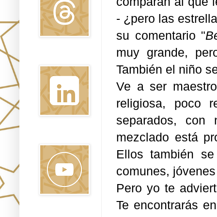
comparan al que l
- ¿pero las estre
su comentario "
B
muy grande, per
Linkedin
También el niño s
Ve a ser maestro
religiosa, poco r
separados, con 
mezclado está pro
Youtube
Ellos también s
comunes, jóvenes 
Pero yo te adviert
Te encontrarás en
Pinterest