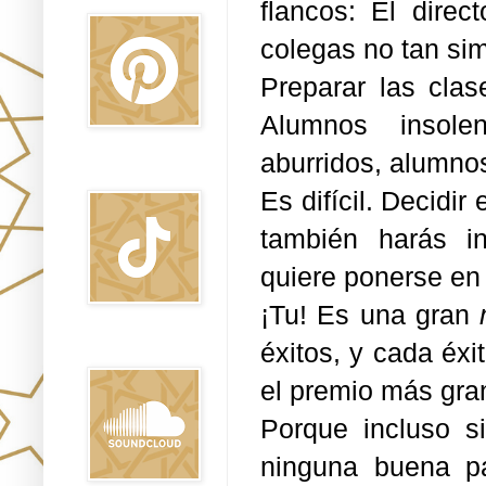
flancos: El direc
colegas no tan si
Preparar las clas
Alumnos insolen
aburridos, alumno
TikTok
Es difícil. Decidi
también harás in
quiere ponerse en
¡Tu! Es una gran
éxitos, y cada éxi
Sound Clound
el premio más gran
Porque incluso s
ninguna buena pa