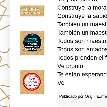
Recomendados
Construye la mora
Construye la sabid
También un maest
Emet World
También un maestr
Todos son maestr
Todos son amado
Todos prenden el 
Ve pronto
Rak Emet
Te están esperan
Ve
Publicado por
Oraj HaEme
Etzem