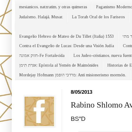
mesianicos, natzratim, y otras quimeras
Paganismo Modern
Judaísmo, Halajá, Musar.
La Torah Oral de los Fariseos
Evangelio Hebreo de Mateo de Du Tillet (Italia) 1553
Contra el Evangelio de Lucas: Desde una Visión Judía
Contr
חזוק אמונה-Fe Fortalecida
Los Judeo-cristianos, nueva fuen
אגרת תימן: Epístola al Yemén de Maimónides
Historias de 
Mordejay Hofmann מרדכי הופמן: Anti misionerismo mormón.
Facebook
8/05/2013
Rabino Shlomo Avi
BS"D