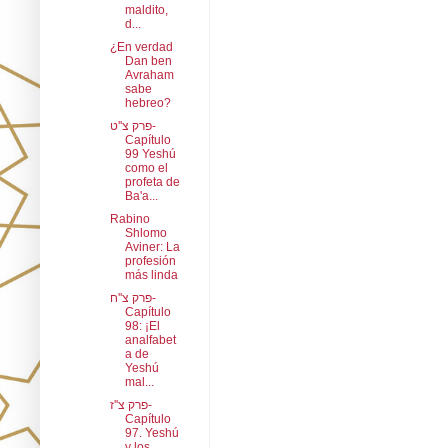
maldito,
d...
¿En verdad
Dan ben
Avraham
sabe
hebreo?
פרק צ''ט-
Capítulo
99 Yeshú
como el
profeta de
Ba'a...
Rabino
Shlomo
Aviner: La
profesión
más linda
פרק צ''ח-
Capítulo
98: ¡El
analfabet
a de
Yeshú
mal...
פרק צ''ז-
Capítulo
97. Yeshú
y los