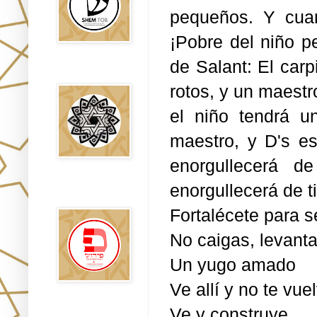
pequeños. Y cuan
¡Pobre del niño p
de Salant: El carpi
Falsos Judíos
rotos, y un maestr
el niño tendrá u
maestro, y D's es
enorgullecerá de 
enorgullecerá de ti
פירוש רבנים
לבשורת מתי
Fortalécete para s
No caigas, levanta
Un yugo amado
Ve allí y no te vue
Ve y construye.
Sitios