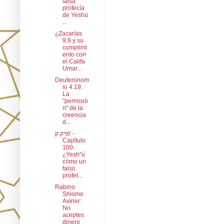
falsa
profecía
de Yeshú
...
¿Zacarías
9:9 y su
cumplimi
ento con
el Califa
Umar...
Deuteronom
io 4:19:
La
"permisió
n" de la
creencia
d...
פרק ק' -
Capítulo
100.
¿Yesh"ú
cómo un
falso
profet...
Rabino
Shlomo
Aviner:
No
aceptes
dinero