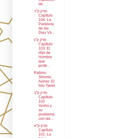
de...
פרק ק''ד-
Capítulo
104: La
Parábola
de las
Diez Vír...
פרק ק''ג-
Capítulo
103: El
Hijo de
Hombre
que
profe...
Rabino
Shlomo
Aviner: El
hilo Tjelet
פרק ק''ב-
Capítulo
102
Yeshú y
su
problema
con las ...
פרק ק''א-
Capítulo
101: La