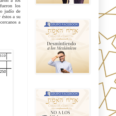
aron a los 
ueron los 
o judío de 
GRUPO sendero
éstos a su 
cercanos a 
NO A LOS MISIONEROS MESIÁNICOS