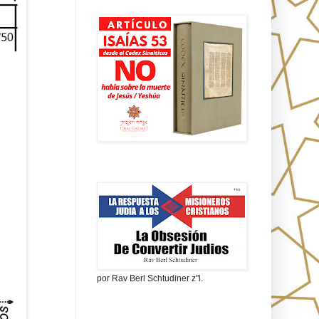
Isaías 53 en griego
La obsesión de convertir judíos
por Rav Berl Schtudiner z"l.
¿Quiénes eran los Nazarenos?