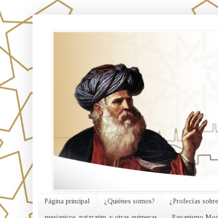
אורח האמת
Página principal
¿Quiénes somos?
¿Profecías sobre
mesianicos, natzratim, y otras quimeras
Paganismo Mod