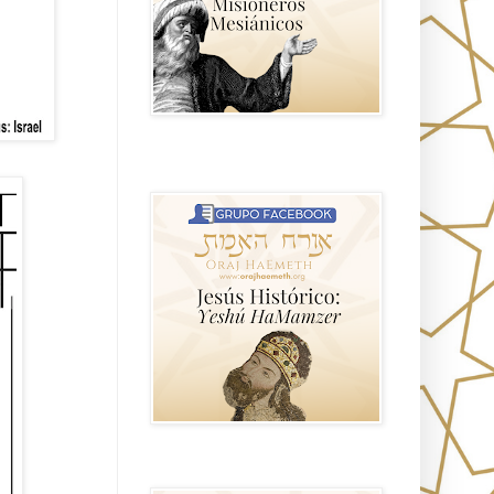
Hablemos de historia, Yeshua o Jesus
el mito mas grande.
Anti misionerismo Mormón