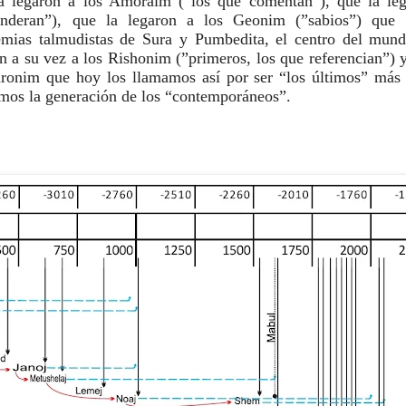
a legaron a los Amoraim (”los que comentan”), que la leg
nderan”), que la legaron a los Geonim (”sabios”) que f
emias talmudistas de Sura y Pumbedita, el centro del mund
n a su vez a los Rishonim (”primeros, los que referencian”) y 
aronim que hoy los llamamos así por ser “los últimos” más 
emos la generación de los “contemporáneos”.