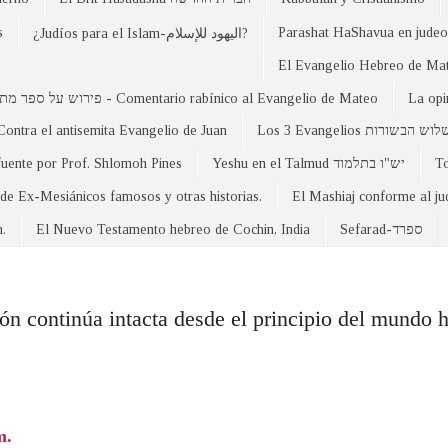
s
Parashat HaShavua en judeo-
¿Judíos para el Islam-اليهود للإسلام?
פירוש על ספר מתי - Comentario rabínico al Evangelio de Mateo
La opi
Contra el antisemita Evangelio de Juan
Los 3 Evangelios וש הבשורות
fuente por Prof. Shlomoh Pines
Yeshu en el Talmud יש"ו בתלמוד
 de Ex-Mesiánicos famosos y otras historias.
El Mashiaj conforme al j
n.
El Nuevo Testamento hebreo de Cochin, India
Sefarad-ספרד
ón continúa intacta desde el principio del mundo 
m.