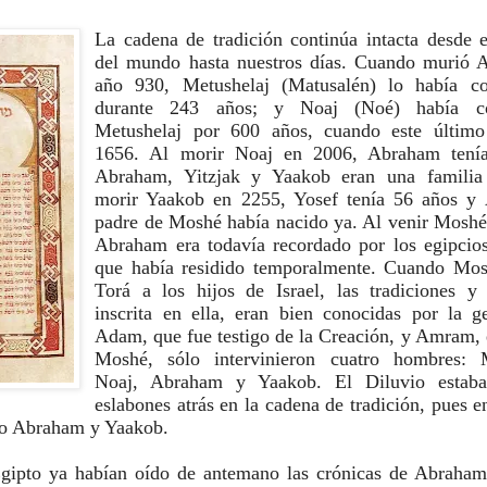
La cadena de tradición continúa intacta desde el
del mundo hasta nuestros días. Cuando murió A
año 930, Metushelaj (Matusalén) lo había co
durante 243 años; y Noaj (Noé) había co
Metushelaj por 600 años, cuando este último
1656. Al morir Noaj en 2006, Abraham tenía
Abraham, Yitzjak y Yaakob eran una familia 
morir Yaakob en 2255, Yosef tenía 56 años y 
padre de Moshé había nacido ya. Al venir Moshé 
Abraham era todavía recordado por los egipcios,
que había residido temporalmente. Cuando Mosh
Torá a los hijos de Israel, las tradiciones y l
inscrita en ella, eran bien conocidas por la ge
Adam, que fue testigo de la Creación, y Amram, e
Moshé, sólo intervinieron cuatro hombres: Me
Noaj, Abraham y Yaakob. El Diluvio estaba
eslabones atrás en la cadena de tradición, pues en
lo Abraham y Yaakob.
Egipto ya habían oído de antemano las crónicas de Abraham,