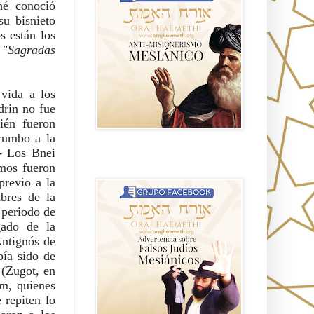
é conoció 
u bisnieto 
 están los 
"Sagradas 
ida a los 
rin no fue 
én fueron 
umbo a la 
- Los Bnei 
Advertencia sobre Falsos Judíos
mos fueron 
Mesíanicos
revio a la 
bres de la 
periodo de 
ado de la 
ntignós de 
ía sido de 
(Zugot, en 
m, quienes 
repiten lo 