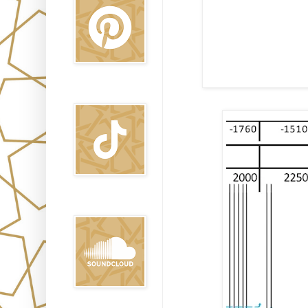
TikTok
Sound Clound