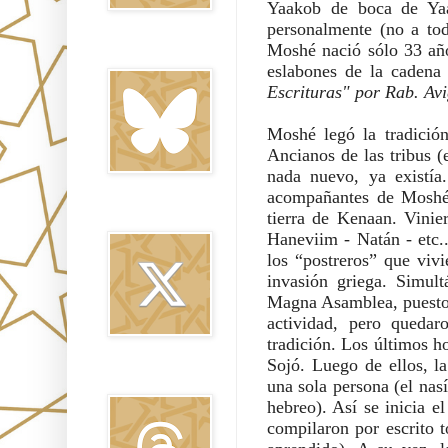
Yaakob de boca de Yaa
personalmente (no a tod
Moshé nació sólo 33 año
Bluesky
eslabones de la cadena
Escrituras" por Rab. Avi
Moshé legó la tradició
Ancianos de las tribus (
nada nuevo, ya existía
acompañantes de Moshé 
tierra de Kenaan. Vinie
Twitter
Haneviim - Natán - etc...
los “postreros” que vivi
invasión griega. Simult
Magna Asamblea, puestos 
actividad, pero queda
tradición. Los últimos 
Sojó. Luego de ellos, l
Threads
una sola persona (el nas
hebreo). Así se inicia e
compilaron por escrito t