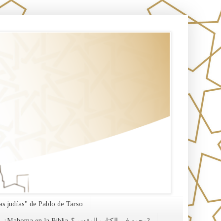
s judías" de Pablo de Tarso
¿Mahoma en la Biblia-محمد في الكتاب المقدس؟?