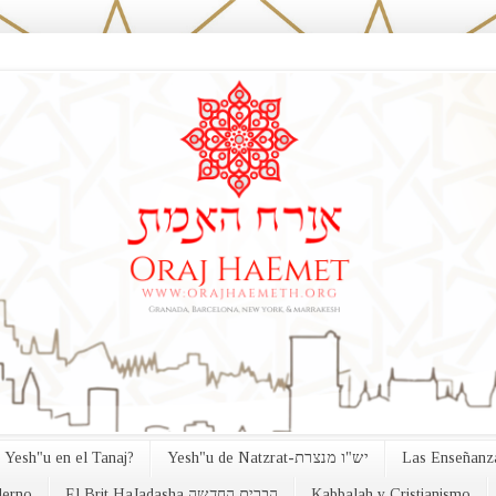
 Yesh"u en el Tanaj?
Yesh"u de Natzrat-יש"ו מנצרת
Las Enseñanza
erno
El Brit HaJadasha הברית החדשה
Kabbalah y Cristianismo