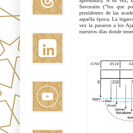
aprendido). A su vez, l
Savoraim (”los que po
presidentes de las acad
aquella época. La legaro
vez la pasaron a los Aj
Linkedin
nuestros días donde ten
Youtube
Pinterest