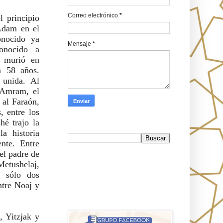
Correo electrónico
*
 principio 
dam en el 
nocido ya 
Mensaje
*
nocido a 
 murió en 
 58 años. 
unida. Al 
Amram, el 
al Faraón, 
 entre los 
é trajo la 
Busca en Oraj HaEmeth
a historia 
nte. Entre 
l padre de 
FB
tushelaj, 
 sólo dos 
tre Noaj y 
אורח האמת-Oraj HaEmet: Anti-
misionerismo mesiánico
 Yitzjak y 