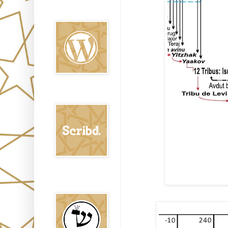
Oraj HaEmet en
Wordpress elht
Scribd
Shem Tob: Mateo
Hebreo