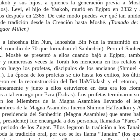
kob y sus hijos, a quienes la generación previa a Mosh
os). Leví, el hijo de Yaakob, murió en Egipto en 2332 y s
s después en 2365. De este modo puedes ver qué tan unidos
 de tradición desde la Creación hasta Moshé. 
(Tomado de: 
gdor Miller.)
n a Iehoshua Bin Nun, Iehoshúa Bin Nun la transmitió en v
el concilio de 70 que formaban el Sanhedrin). Pero el Sanhed
... Moshé se presentó a ellos cuando bajó a Egipto, tambi
y numerosas veces la Torah los menciona en los relatos r
ron luego los profetas, discípulos de los ancianos (Shmuel 
). La época de los profetas se dio hasta los exilios, los últi
eron en la reconstrucción del Bet HaMikdash y el retorno, p
áneamente y junto a ellos estuvieron en ésta era los Hom
a tal encargo por Ezra (Esdras). Los profetas terminaron su 
ron los Miembros de la Magna Asamblea llevando el leg
hombres de la Magna Asamblea fueron Shimon HaTzadkin y A
a presidencia del Sanhedrin (Magna Asamblea) que antes hab
í, presidente) fue encargada a dos personas, llamadas “Pares” 
l periodo de los Zugot. Ellos legaron la tradición a los Tanai
oda la tradición oral, por eso se les llama “Tanaim” (los que 