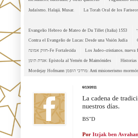
Judaísmo, Halajá, Musar.
La Torah Oral de los Fariseo
Evangelio Hebreo de Mateo de Du Tillet (Italia) 1553
Contra el Evangelio de Lucas: Desde una Visión Judía
חזוק אמונה-Fe Fortalecida
Los Judeo-cristianos, nueva 
אגרת תימן: Epístola al Yemén de Maimónides
Historias
Mordejay Hofmann מרדכי הופמן: Anti misionerismo mormó
Facebook
6/13/2011
La cadena de tradici
nuestros días.
BS"D
Por
Itzjak ben Avraha
Canal WhatsApp