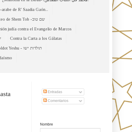
arabe de R' Saadia Gaón...
El Evangelio Hebreo de Mateo de Shem Tob -שם טוב
nión judía contra el Evangelio de Marcos
של
Contra la Carta a los Gálatas
Toldot Yeshu - תולדות ישו
udaísmo
Suscribirse a nuestro sito
Entradas
hasta
Comentarios
Formulario de contacto
Nombre