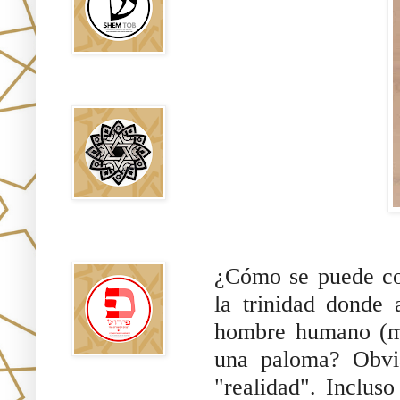
Falsos Judíos
פירוש רבנים
לבשורת מתי
¿Cómo se puede con
la trinidad donde
hombre humano (má
una paloma? Obvia
"realidad". Incluso
Sitios