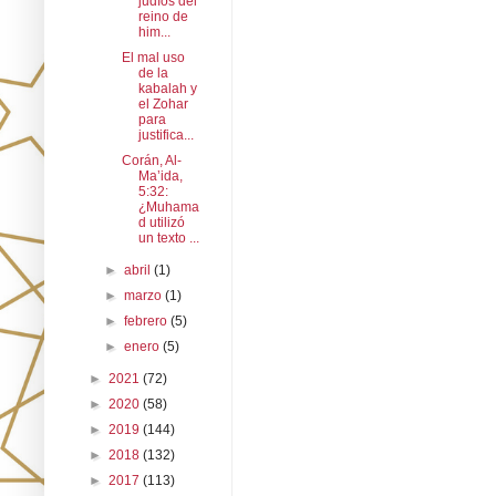
judíos del
reino de
him...
El mal uso
de la
kabalah y
el Zohar
para
justifica...
Corán, Al-
Ma’ida,
5:32:
¿Muhama
d utilizó
un texto ...
►
abril
(1)
►
marzo
(1)
►
febrero
(5)
►
enero
(5)
►
2021
(72)
►
2020
(58)
►
2019
(144)
►
2018
(132)
►
2017
(113)