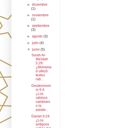
►
diciembre
(1)
►
noviembre
(1)
►
septiembre
(3)
►
agosto
(3)
►
julio
(4)
▼
junio
(5)
Surah Al-
Ma'idah
5:29:
¿Muhama
d utilizó
textos
rab...
Deuteronom
io 6:4:
¿Los
rabinos
cambiaro
n la
palabr...
Daniel 9:24:
¿Los
antiguos