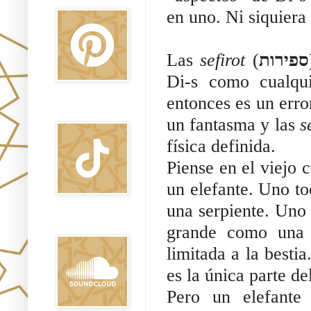
en uno. 
Ni siquiera
Las 
sefirot 
(
ספירות
Di-s como cualqu
entonces es un erro
TikTok
un fantasma y las 
s
física definida.
Piense en el viejo c
un elefante. Uno to
una serpiente. Uno 
Sound Clound
grande como una p
limitada a la best
es la única parte d
Pero un elefante