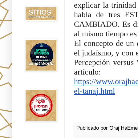
Recomendados
explicar la trinidad
habla de tres ES
CAMBIADO. Es dife
al mismo tiempo es
Emet World
El concepto de un 
el judaísmo, y con e
Percepción versus 
artículo:  
https://www.orajha
Rak Emet
el-tanaj.html
Publicado por
Oraj HaEme
Etzem