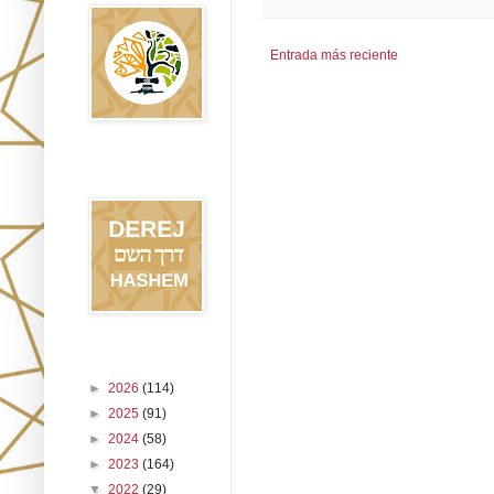
Entrada más reciente
Blog Derej
HaShem
Archivo del blog
►
2026
(114)
►
2025
(91)
►
2024
(58)
►
2023
(164)
▼
2022
(29)