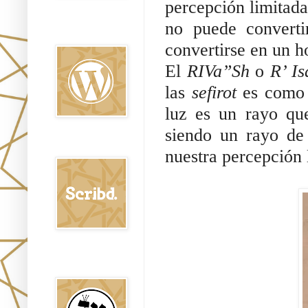
percepción limitada 
no puede convert
Oraj HaEmet en
Wordpress elht
convertirse en un 
El 
RIVa”Sh
 o 
R’ I
las 
sefirot 
es como 
luz es un rayo que
siendo un rayo de
Scribd
nuestra percepción 
Shem Tob: Mateo
Hebreo