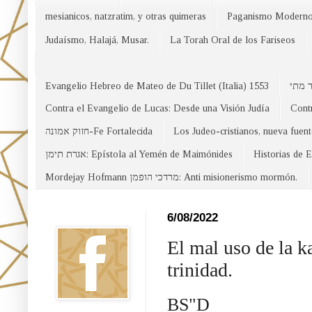
mesianicos, natzratim, y otras quimeras
Paganismo Modern
Judaísmo, Halajá, Musar.
La Torah Oral de los Fariseos
Evangelio Hebreo de Mateo de Du Tillet (Italia) 1553
Contra el Evangelio de Lucas: Desde una Visión Judía
Contr
חזוק אמונה-Fe Fortalecida
Los Judeo-cristianos, nueva fuen
אגרת תימן: Epístola al Yemén de Maimónides
Historias de 
Mordejay Hofmann מרדכי הופמן: Anti misionerismo mormón.
Facebook
6/08/2022
El mal uso de la ka
trinidad.
BS"D