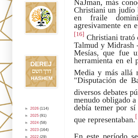
NaJman, más cono
Christiani un judío
en fraile domin
agresivamente en el
[16]
Christiani trató
Talmud y Midrash -
Blog Derej
HaShem
Mesías, que fue u
herramienta en el p
Media y más allá n
"Disputación de Ba
diversos debates p
menudo obligado a 
Archivo del blog
debía temer por sí
►
2026
(114)
[
►
2025
(91)
que representaban.
►
2024
(58)
►
2023
(164)
En este período se
►
2022
(29)