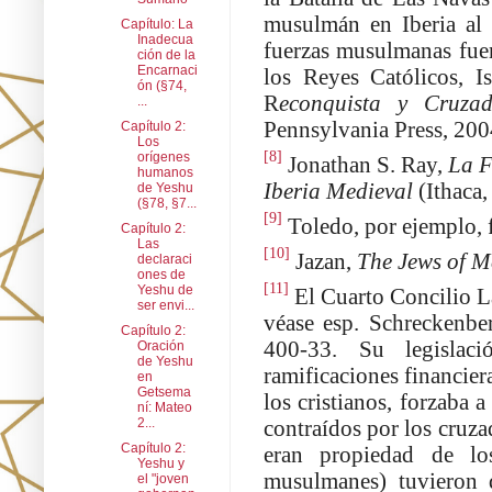
musulmán en Iberia al 
Capítulo: La
Inadecua
fuerzas musulmanas fuer
ción de la
Encarnaci
los Reyes Católicos, I
ón (§74,
R
econquista y Cruza
...
Pennsylvania Press, 200
Capítulo 2:
Los
[8]
orígenes
Jonathan S. Ray,
La F
humanos
Iberia Medieval
(Ithaca
de Yeshu
(§78, §7...
[9]
Toledo, por ejemplo, 
Capítulo 2:
Las
[10]
Jazan,
The Jews of M
declaraci
ones de
[11]
Yeshu de
El Cuarto Concilio La
ser envi...
véase esp. Schreckenbe
Capítulo 2:
400-33. Su legislació
Oración
de Yeshu
ramificaciones financier
en
Getsema
los cristianos, forzaba 
ní: Mateo
contraídos por los cruza
2...
Capítulo 2:
eran propiedad de lo
Yeshu y
musulmanes) tuvieron q
el "joven