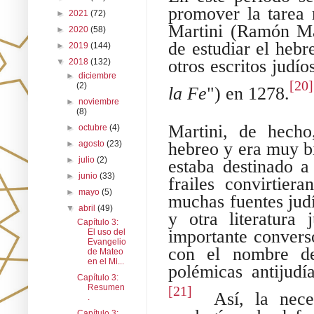
promover la tarea 
►
2021
(72)
Martini (Ramón Mar
►
2020
(58)
de estudiar el hebr
►
2019
(144)
otros escritos judí
▼
2018
(132)
►
diciembre
[20]
(2)
la Fe
") en 1278.
►
noviembre
(8)
Martini, de hecho
►
octubre
(4)
►
agosto
(23)
hebreo y era muy bi
►
julio
(2)
estaba destinado a
►
junio
(33)
frailes convirtie
►
mayo
(5)
muchas fuentes jud
▼
abril
(49)
y otra literatura
Capítulo 3:
importante convers
El uso del
Evangelio
con el nombre d
de Mateo
en el Mi...
polémicas antijudí
Capítulo 3:
Resumen
[21]
Así, la nece
.
Capítulo 3: