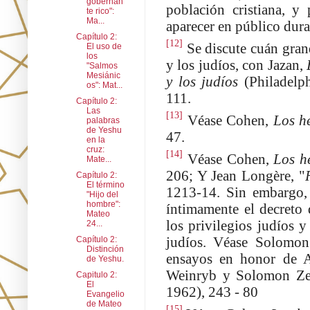
gobernan
población cristiana, y
te rico":
Ma...
aparecer en público dura
Capítulo 2:
[12]
Se discute cuán grand
El uso de
los
y los judíos, con Jazan,
"Salmos
Mesiánic
y los judíos
(Philadelph
os": Mat...
111.
Capítulo 2:
Las
[13]
Véase Cohen,
Los h
palabras
de Yeshu
47.
en la
cruz:
[14]
Véase Cohen,
Los h
Mate...
206; Y Jean Longère, "
Capítulo 2:
El término
1213-14. Sin embargo, 
"Hijo del
hombre":
íntimamente el decreto 
Mateo
los privilegios judíos 
24...
judíos. Véase Solomon
Capítulo 2:
Distinción
ensayos en honor de 
de Yeshu.
Weinryb y Solomon Zeitl
Capitulo 2:
El
1962), 243 - 80
Evangelio
de Mateo
[15]