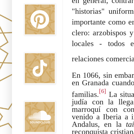
en general, contra
"historias" unifor
importante como en
clero: arzobispos 
locales - todos e
TikTok
relaciones comercial
En 1066, sin embar
en Granada cuando
[6]
familias.
La situa
Sound Clound
judía con la lleg
marroquí con conv
venido a Iberia a 
Andalus, en la
ta
reconquista cristia