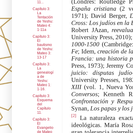
(Londres: Routledge Pre
11...
España cristiana
(2 vol
Capítulo 3:
La
1971); David Berger,
D
Tentación
de Yeshu:
Cross: Los judíos en l
Mateo 4:
Robert JAzan,
reevalua
1-11a
University Press, 2010)
Capítulo 3:
El
1000-1500
(Cambridge:
bautismo
de Yeshu:
Fe
; Idem,
creación de la
Mateo 3:
Francia: una historia po
13-17
Capítulo 3:
Press, 1973); Jeremy C
La
juicio: disputas jud
genealogí
a de
University Presses, 19
Yeshu:
Mateo 1:
XIII
(vol. 1, Nueva Yor
1-16.
Conversos
; Kenneth 
Capítulo 3:
Confrontación y Respu
Esquema
del
Synan,
Los papas y los 
Capítulo
11.
[2]
La naturaleza exact
Capítulo 3:
El
ideológicas. María Ro
Evangelio
gran tolerancia interrel
de Mateo