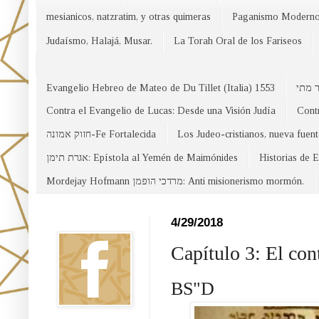
mesianicos, natzratim, y otras quimeras
Paganismo Modern
Judaísmo, Halajá, Musar.
La Torah Oral de los Fariseos
Evangelio Hebreo de Mateo de Du Tillet (Italia) 1553
Contra el Evangelio de Lucas: Desde una Visión Judía
Contr
חזוק אמונה-Fe Fortalecida
Los Judeo-cristianos, nueva fuen
אגרת תימן: Epístola al Yemén de Maimónides
Historias de 
Mordejay Hofmann מרדכי הופמן: Anti misionerismo mormón.
Facebook
4/29/2018
Capítulo 3: El co
BS"D