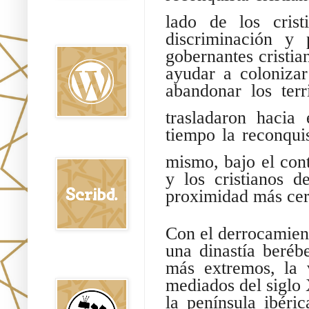
lado de los cristi
Oraj HaEmet en
Wordpress elht
discriminación y 
gobernantes cristia
ayudar a colonizar
abandonar los ter
trasladaron hacia 
tiempo la reconquis
Scribd
mismo, bajo el cont
y los cristianos 
proximidad más cer
Con el derrocamient
una dinastía beréb
Shem Tob: Mateo
más extremos, la 
Hebreo
mediados del siglo 
la península ibér