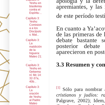
apología y la defe
Yeshu en
apremiantes, y las
blasfemia
contra el
Espíritu:...
de este período test
Capítulo 3:
Yeshu
Comision
En cuanto a Ya’aco
a a los
Discípulo
de las primeras de 
s: Mat...
debate bastante s
Capítulo 3:
La
posterior debat
maldición
de la
aparecieron en post
higuera:
Mateo 21:
...
3.3 Resumen y con
Capítulo 3:
Yeshu en
Getsema
ní: Mc 14:
32-37a,
40b...
Capítulo 3:
[1]
Sólo para nombrar a
La
oración
cristianos y judíos: r
de Yeshu
Palgrave, 2002); Ide
al Padre:
Mateo