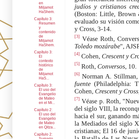
en
judíos y cristianos cr
Miljamot
HaShem.
(Boston: Little, Brown
Capítulo 3:
evaluado su visión como
Resumen
y Cross, 3-14.
y
contenido
[3]
de
Véase Roth, Converso
Miljamot
Toledo mozárabe
", AJS
HaShem.
Capítulo 3:
[4]
Cohen,
Crescent y Cros
El
contexto
[5]
Roth,
Conversos
, 10.
histórico
de
[6]
Miljamot
Norman A. Stillman
HaS...
fuente
(Philadelphia: 
Capítulo 3:
Cohen,
Crescent y Cross
El uso del
Evangelio
[7]
de Mateo
Véase p. Roth, "Nueva
en el Mi...
del siglo VIII, la reconq
Capítulo 2:
El uso del
hacia el sur, ganando má
Evangelio
la Mediados del siglo X
de Mateo
en Qitza...
cristianas; El 16 de jun
Capítulo 2:
la Batalla de Las Navas
Sumario