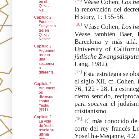
Véase Cohen,
Los he
en el
Qitza /
la renovación del decret
Ne...
History, 1: 155-56.
Capítulo 2:
Fuentes
[16]
Véase Cohen,
Los he
Subyacen
tes en
Véase también Baer, H
Qitza /
Nestor.
Barcelona y más allá
Capítulo 2:
University of Califor
Argument
os con
jüdische Zwangsdisputa
una
Lang, 1982).
secuenci
a
[17]
diferente..
Esta estrategia se ob
.
el siglo XII, cf. Cohen,
Capítulo 2:
76, 122 - 28. La estrate
Argument
os
cierto sentido, recíproc
diversos
contra
para socavar el judaísm
Yeshu
cristianismo.
(§§11...
Capítulo 2:
[18]
El más conocido de e
La vida
de Yeshu
corte del rey francés L
revela su
última
Yosef ha-Meqanne, 4.2.
huma...