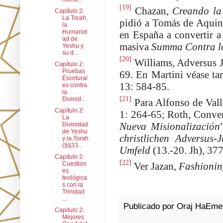
[19]
Chazan,
Creando la
Capítulo 2:
La Torah,
pidió a Tomás de Aquin
la
Humanid
en España a convertir a
ad de
masiva
Summa Contra lo
Yeshu y
su d...
[20]
Williams, Adversus 
Capítulo 2:
Pruebas
69. En Martini véase ta
Escritural
13: 584-85.
es contra
la
[21]
Divinid...
Para Alfonso de Vall
Capítulo 2:
1: 264-65; Roth, Conver
La
Nueva Misionalización
Divinidad
de Yeshu
christlichen Adversus-
y la Torah
(§§33...
Umfeld
(13.-20. Jh), 37
Capítulo 2:
[22]
Cuestion
Ver Jazan,
Fashioning
es
teológica
s con la
Trinidad
...
Publicado por
Oraj HaEme
Capitulo 2:
Mejores