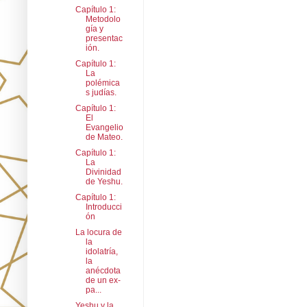
Capítulo 1:
Metodolo
gía y
presentac
ión.
Capítulo 1:
La
polémica
s judías.
Capítulo 1:
El
Evangelio
de Mateo.
Capítulo 1:
La
Divinidad
de Yeshu.
Capítulo 1:
Introducci
ón
La locura de
la
idolatría,
la
anécdota
de un ex-
pa...
Yeshu y la