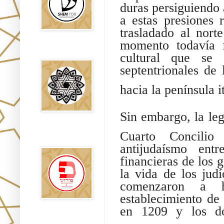
duras persiguiendo 
a estas presiones
trasladado al nor
momento todavía f
Falsos Judíos
cultural que se 
septentrionales de 
hacia la península i
Sin embargo, la legi
פירוש רבנים
Cuarto Concilio
לבשורת מתי
antijudaísmo ent
financieras de los 
la vida de los jud
comenzaron a h
establecimiento de
en 1209 y los d
Sitios