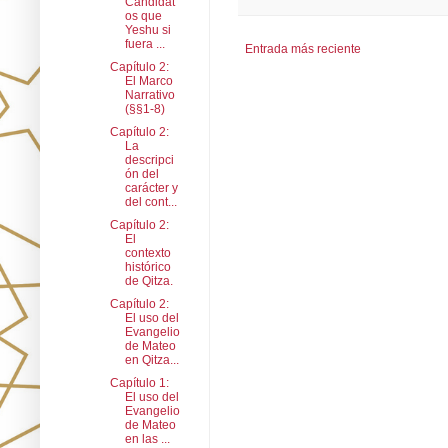
Candidat
os que
Yeshu si
fuera ...
Entrada más reciente
Capítulo 2:
El Marco
Narrativo
(§§1-8)
Capítulo 2:
La
descripci
ón del
carácter y
del cont...
Capítulo 2:
El
contexto
histórico
de Qitza.
Capítulo 2:
El uso del
Evangelio
de Mateo
en Qitza...
Capítulo 1:
El uso del
Evangelio
de Mateo
en las ...