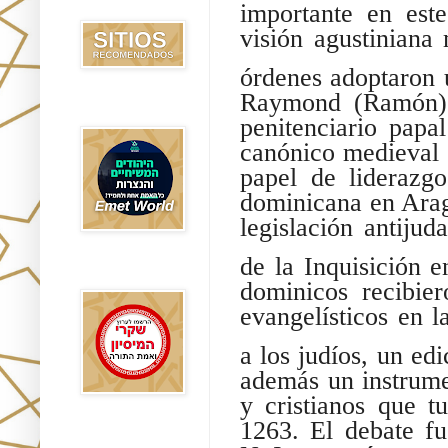
Recomendados
importante en este
visión agustiniana 
órdenes adoptaron 
Raymond (Ramón) d
Emet World
penitenciario papa
canónico medieval (
papel de liderazg
dominicana en Arag
legislación antijud
de la Inquisición 
Rak Emet
dominicos recibie
evangelísticos en l
a los judíos, un ed
además un instrume
y cristianos que t
1263. El debate f
Etzem