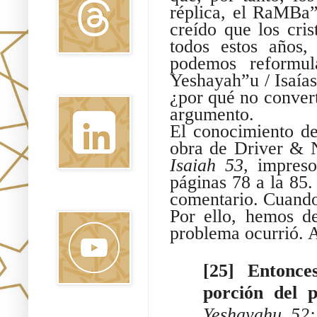
réplica, el RaMBa
creído que los cris
todos estos años,
podemos reformu
Yeshayah”u / Isaías
Linkedin
¿por qué no convert
argumento.
El conocimiento de
obra de Driver & 
Isaiah 53
, impres
páginas 78 a la 85. 
comentario. Cuando
Youtube
Por ello, hemos d
problema ocurrió. A
[25] Entonc
porción del p
Yeshayahu 52:
Pinterest