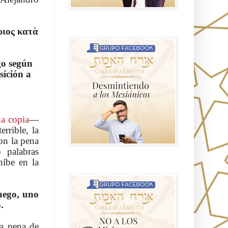
ριος κατὰ
GRUPO sendero
go según
sición a
a copia
—
rrible, la
on la pena
o palabras
híbe en la
NO A LOS MISIONEROS MESIÁNICOS
fuego, uno
.
la pena de