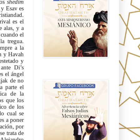
los
shedim
 y Esav es
istiandad.
ival es el
e alas, y a
 cuando el
la tregua.
mpre a la
ón y Havah
estetado y
 ante Di’s
Advertencia sobre Falsos Judíos
s el ángel
Mesíanicos
zjak de no
a parte el
ica de la
os que los
ico de los
lo cual se
es a poner
tación, por
se trata de
 Alejandro