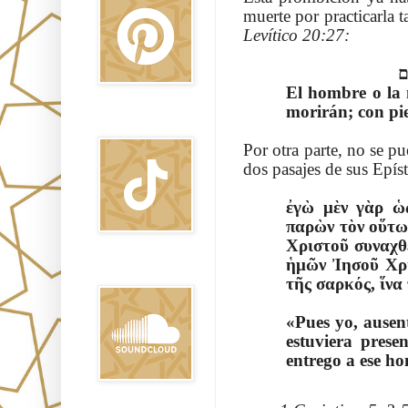
muerte por practicarla t
Levítico 20:27:
ֽם
El hombre o la 
morirán; con pie
TikTok
Por otra parte, no se p
dos pasajes de sus Epíst
ἐγὼ μὲν γὰρ ὡ
παρὼν τὸν οὕτω
Χριστοῦ συναχθ
ἡμῶν Ἰησοῦ Χριστοῦ
Sound Clound
τῆς σαρκός, ἵνα
«Pues yo, ausent
estuviera prese
entrego a ese ho