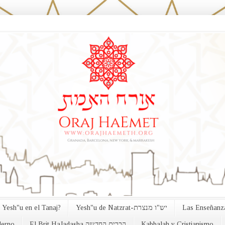
 Yesh"u en el Tanaj?
Yesh"u de Natzrat-יש"ו מנצרת
Las Enseñanza
erno
El Brit HaJadasha הברית החדשה
Kabbalah y Cristianismo