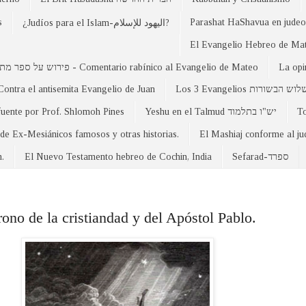
s
Parashat HaShavua en judeo-
¿Judíos para el Islam-اليهود للإسلام?
פירוש על ספר מתי - Comentario rabínico al Evangelio de Mateo
La opi
Contra el antisemita Evangelio de Juan
Los 3 Evangelios וש הבשורות
fuente por Prof. Shlomoh Pines
Yeshu en el Talmud יש"ו בתלמוד
 de Ex-Mesiánicos famosos y otras historias.
El Mashiaj conforme al j
n.
El Nuevo Testamento hebreo de Cochin, India
Sefarad-ספרד
ono de la cristiandad y del Apóstol Pablo.