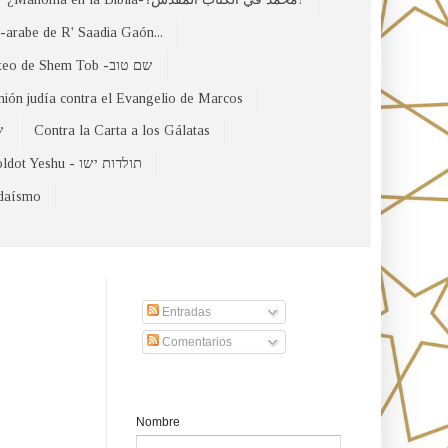
arabe de R' Saadia Gaón...
El Evangelio Hebreo de Mateo de Shem Tob -שם טוב
nión judía contra el Evangelio de Marcos
של
Contra la Carta a los Gálatas
Toldot Yeshu - תולדות ישו
udaísmo
Suscribirse a nuestro sito
Entradas
Comentarios
Formulario de contacto
Nombre