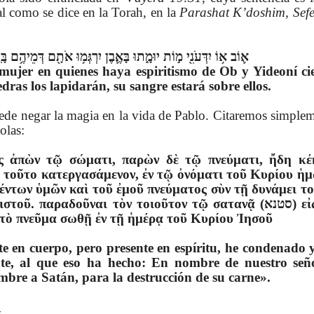
al como se dice en la Torah, en la
Parashat K’doshim, Sefe
א֛וֹב א֥וֹ יִדְּעֹנִ֖י מ֣וֹת יוּמָ֑תוּ בָּאֶ֛בֶן יִרְגְּמ֥וּ אֹתָ֖ם דְּמֵיהֶ֥ם בָּ
mujer en quienes haya espiritismo de Ob y Yideoní ci
dras los lapidarán, su sangre estará sobre ellos.
uede negar la magia en la vida de Pablo. Citaremos simplem
olas:
ς ἀπὼν τῷ σώματι, παρὼν δὲ τῷ πνεύματι, ἤδη κέ
 τοῦτο κατεργασάμενον, ἐν τῷ ὀνόματι τοῦ Κυρίου ἡ
έντων ὑμῶν καὶ τοῦ ἐμοῦ πνεύματος σὺν τῇ δυνάμει τ
. παραδοῦναι τὸν τοιοῦτον τῷ σατανᾷ (סטנא) εἰς ὄλεθρον
 τὸ πνεῦμα σωθῇ ἐν τῇ ἡμέρᾳ τοῦ Κυρίου Ἰησοῦ
e en cuerpo, pero presente en espíritu, he condenado y
nte, al que eso ha hecho: En nombre de nuestro señ
mbre a Satán, para la destrucción de su carne».