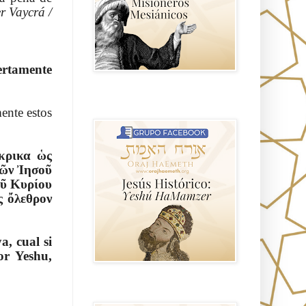
r Vaycrá /
ertamente
Hablemos de historia, Yeshua o Jesus
el mito mas grande.
ente estos
κρικα ὡς
μῶν Ἰησοῦ
οῦ Κυρίου
a, cual si
or Yeshu,
Anti misionerismo Mormón