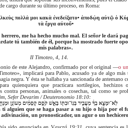
o de cargo durante su último proceso, en Roma:
αλκεὺς πολλά μοι κακὰ ἐνεδείξατο• ἀποδῴη αὐτῷ ὁ Κύ
τὰ ἔργα αὐτοῦ•
l herrero, me ha hecho mucho mal. El
señor
le dará pa
rdate tú también de él, porque ha mostrado fuerte opo
mis palabras».
II Timoteo, 4, 14.
monio de este Alejandro, confirmado por el original —
o un
Timoteo», implicará para Pablo, acusado ya de algo más te
agia negra. Y ésta se hallaba ya sancionada de antemano c
para quienquiera que practicara sortilegios, hechizos 
ios contra personas, animales o cosechas, tal como se pro
im, Sefer Devarim / Deuteronomio 18:10:
לֹֽא־יִמָּצֵ֣א בְךָ֔ מַעֲבִ֥יר בְּנֽוֹ־וּבִתּ֖וֹ בָּאֵ֑שׁ קֹסֵ֣ם קְסָמִ֔ים מְעוֹנֵ֥ן וּמְנַחֵ֖ש
 ti alguien que se haga pasar a su hijo o hija por el 
 adivinación, un pronosticador, un agur o un hechicero
abía sido enunciada en V
aycrá 19:31,
cuya sentencia es 