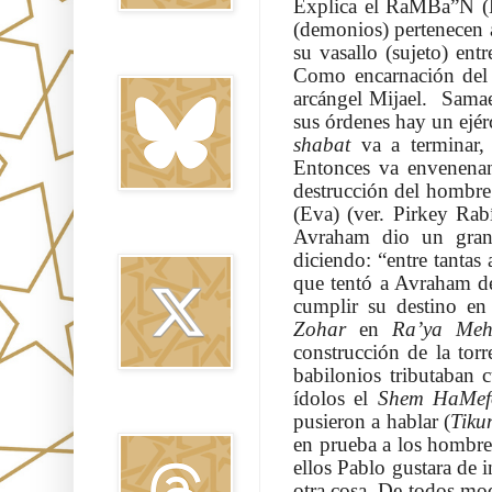
Explica el RaMBa”N (
(demonios) pertenecen a
su vasallo (sujeto) ent
Bluesky
Como encarnación del m
arcángel Mijael. Samae
sus órdenes hay un ejér
shabat
va a terminar,
Entonces va envenenan
destrucción del hombre
(Eva) (ver. Pirkey Rab
Avraham dio un gran
Twitter
diciendo: “entre tantas
que tentó a Avraham de 
cumplir su destino e
Zohar
en
Ra’ya Me
construcción de la tor
babilonios tributaban c
ídolos el
Shem HaMef
Threads
pusieron a hablar (
Tiku
en prueba a los hombres,
ellos Pablo gustara de i
otra cosa. De todos mod