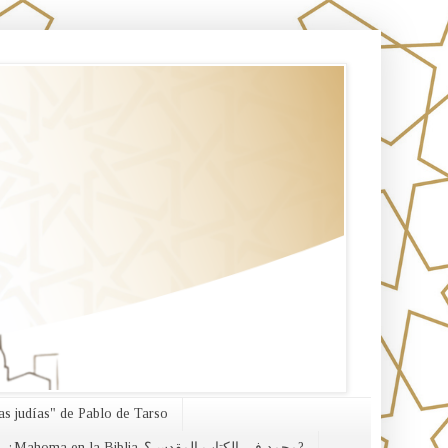
s judías" de Pablo de Tarso
¿Mahoma en la Biblia-محمد في الكتاب المقدس؟?