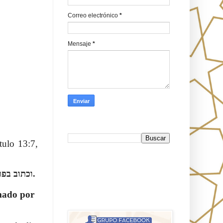
Correo electrónico
*
Mensaje
*
Busca en Oraj HaEmeth
tulo 13:7,
FB
וכתוב בפרקי רבי אליעזר, פרק י"ג י"ג וט"ו, שסמאל נקרא לכם לוציפאר' היה המלך הגדול של מעלה.
mado por
אורח האמת-Oraj HaEmet: Anti-
misionerismo mesiánico