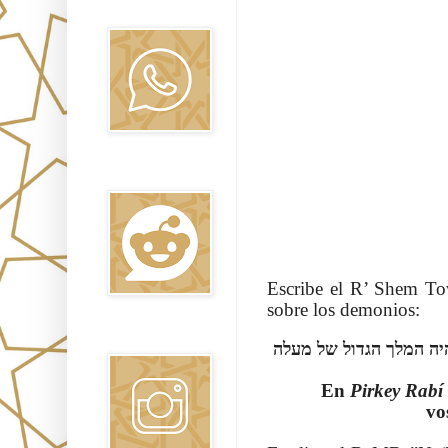
Oraj HaEmet
Reddit
Escribe el R’ Shem To
sobre los demonios:
Instagram
En
Pirkey Rabí 
vo