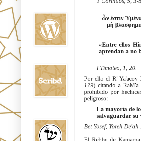
1 Corintios, 5, 3-5
Oraj HaEmet en
Wordpress elht
ὧν ἐστιν Ὑμέν
μὴ βλασφημεῖν (לכסנדרוס הלין דאשׁלמת לסטנא דנתרדון דלא נהוון
«Entre ellos H
aprendan a no b
Scribd
I Timoteo, 1, 20.
Por ello el R' Ya'acov
179
) citando a RaM'a 
prohibido por hechice
peligroso:
La mayoría de lo
Shem Tob: Mateo
Hebreo
salvaguardar su 
Bet Yosef, Yoreh De'ah
El Rebbe de Kamarna e