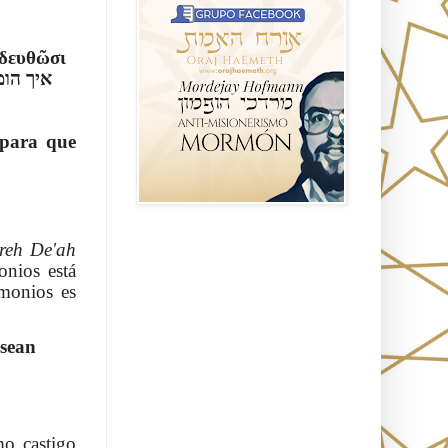
ιδευθῶσι
 para que
reh De'ah
Seguidores
onios está
emonios es
esean
o castigo