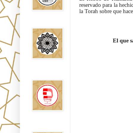
reservado para la hechic
la Torah sobre que hacer
Falsos Judíos
El que s
פירוש רבנים
לבשורת מתי
Sitios
Recomendados