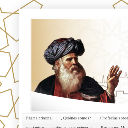
אורח האמת
Página principal
¿Quiénes somos?
¿Profecías sobre
mesianicos, natzratim, y otras quimeras
Paganismo Mod