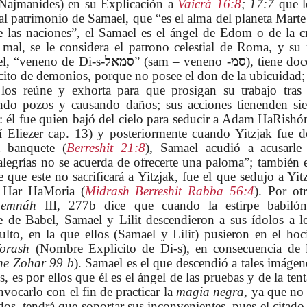
Najmanides) en su Explicación a
Vaicrá 16:8
; 17:7
que 
l patrimonio de Samael, que “es el alma del planeta Marte
re las naciones”, el Samael es el ángel de Edom o de la cr
al, se le considera el patrono celestial de Roma, y su r
l, “veneno de Di-s-
סמאל
” (sam – veneno -
סמ
), tiene doc
cito de demonios, porque no posee el don de la ubicuidad;
 los reúne y exhorta para que prosigan su trabajo tras 
do pozos y causando daños; sus acciones tienenden sie
: él fue quien bajó del cielo para seducir a Adam HaRish
í Eliezer cap. 13) y posteriormente cuando Yitzjak fue d
 banquete (
Berreshit 21:8
), Samael acudió a acusarle
 alegrías no se acuerda de ofrecerte una paloma”; también e
que este no sacrificará a Yitzjak, fue el que sedujo a Yit
n Har HaMoria (
Midrash Berreshit Rabba 56:4
). Por otr
hemnáh
III, 277b dice que cuando la estirpe babilón
re de Babel, Samael y Lilit descendieron a sus ídolos a l
ulto, en la que ellos (Samael y Lilit) pusieron en el hoc
orash
(Nombre Explicito de Di-s), en consecuencia de 
ne Zohar 99 b
). Samael es el que descendió a tales imágen
 es por ellos que él es el ángel de las pruebas y de la ten
nvocarlo con el fin de practicar la
magia negra
, ya que no 
os, tendrá que soportar sus inconvenientes, pues el citado