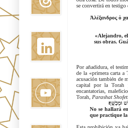
se convertirá en testig
Ἀλέξανδρος ὁ χ
Linkedin
«Alejandro, e
sus obras. Guá
Por añadidura, el testi
de la «primera carta a 
Youtube
acusación también de m
capital por la Torah 
encantatorias, malefic
Torah,
Parashat Shofet
ׁ וּמְכַשֵּֽׁף׃
No se hallará en
que practique la
Pinterest
Esta prohibición ya h