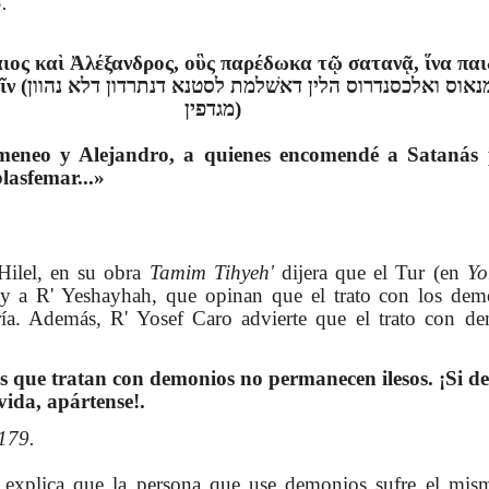
.
αιος καὶ Ἀλέξανδρος, οὓς παρέδωκα τῷ σατανᾷ, ἵνα πα
איך הומנאוס וא
מגדפין)
imeneo y Alejandro, a quienes encomendé a Satanás
lasfemar...»
 Hilel, en su obra
Tamim Tihyeh'
dijera que el Tur (en
Yo
y a R' Yeshayhah, que opinan que el trato con los dem
ría. Además, R' Yosef Caro advierte que el trato con d
s que tratan con demonios no permanecen ilesos. ¡Si d
vida, apártense!.
 179.
xplica que la persona que use demonios sufre el mism