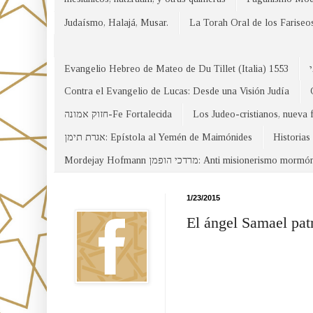
Judaísmo, Halajá, Musar.
La Torah Oral de los Fariseo
Evangelio Hebreo de Mateo de Du Tillet (Italia) 1553
Contra el Evangelio de Lucas: Desde una Visión Judía
חזוק אמונה-Fe Fortalecida
Los Judeo-cristianos, nueva 
אגרת תימן: Epístola al Yemén de Maimónides
Historias
Mordejay Hofmann מרדכי הופמן: Anti misionerismo mormó
Facebook
1/23/2015
El ángel Samael patr
Canal WhatsApp