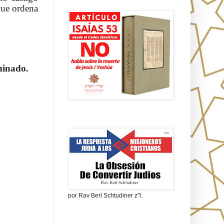
Isaías 53 en griego
 que ordena
rminado.
La obsesión de convertir judíos
por Rav Berl Schtudiner z"l.
¿Quiénes eran los Nazarenos?