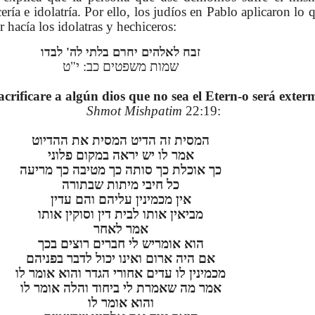
ería e idolatría. Por ello, los judíos en Pablo aplicaron lo
 hacía los idolatras y hechiceros:
זבח לאלהים יחרם בלתי לה' לבדו
שמות משפטים כב: י"ט
acrificare a algún dios que no sea el Etern-o será exte
Shmot Mishpatim
22:19
:
המסית זה הדיט המסית את ההדיוט
אמר לו יש יראה במקום פלוני
כך אוכלת כך סותה כך מטיבה כך מריעה
כל חיבי מיתות שבתורה
אין מכמינין עליהם והם עדין
מביאין אותו לבית דין וסוקין אותו
אמר לאחר
הוא אומריש לי חברים רוצים בכך
אם היה ארום ואינו יכול לדבר בפניהם
מכמינין לו עדים אחורי הגדר והוא אומר לו
אמר מה שאמרת לי ביחוד והלה אומר לו
והוא אומר לו