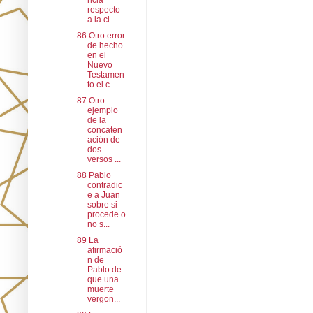
ncia
respecto
a la ci...
86 Otro error
de hecho
en el
Nuevo
Testamen
to el c...
87 Otro
ejemplo
de la
concaten
ación de
dos
versos ...
88 Pablo
contradic
e a Juan
sobre si
procede o
no s...
89 La
afirmació
n de
Pablo de
que una
muerte
vergon...