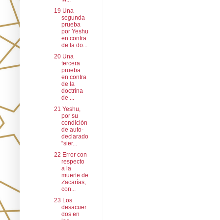
19 Una
segunda
prueba
por Yeshu
en contra
de la do...
20 Una
tercera
prueba
en contra
de la
doctrina
de ...
21 Yeshu,
por su
condición
de auto-
declarado
“sier...
22 Error con
respecto
a la
muerte de
Zacarías,
con...
23 Los
desacuer
dos en