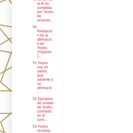
la fe no
cumplida
por Yeshu
de
acuerdo...
50
Refutació
n de la
afirmació
n de
Yeshu
(Yojanan
1...
51 Yeshu
usa un
salmo,
que
advierte a
su
afirmació.
..
52 Ejemplos
de unidad
de Yeshu
contradic
en el
conc...
53 Yeshu
reclama