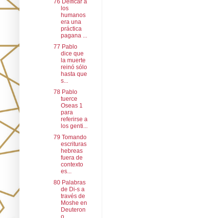
76 Deificar a
los
humanos
era una
práctica
pagana ...
77 Pablo
dice que
la muerte
reinó sólo
hasta que
s...
78 Pablo
tuerce
Oseas 1
para
referirse a
los genti...
79 Tomando
escrituras
hebreas
fuera de
contexto
es...
80 Palabras
de Di-s a
través de
Moshe en
Deuteron
o...