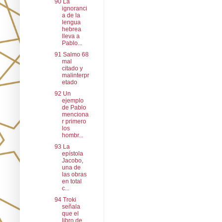
90 La
ignoranci
a de la
lengua
hebrea
lleva a
Pablo...
91 Salmo 68
mal
citado y
malinterpr
etado
92 Un
ejemplo
de Pablo
menciona
r primero
los
hombr...
93 La
epístola
Jacobo,
una de
las obras
en total
c...
94 Troki
señala
que el
libro de