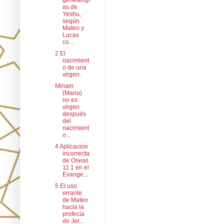
genealogí
as de
Yeshu,
según
Mateo y
Lucas
co...
2 El
nacimient
o de una
virgen.
Miriam
(Maria)
no es
virgen
después
del
nacimient
o...
4 Aplicación
incorrecta
de Oseas
11:1 en el
Evange...
5 El uso
errante
de Mateo
hacia la
profecía
de Jer...