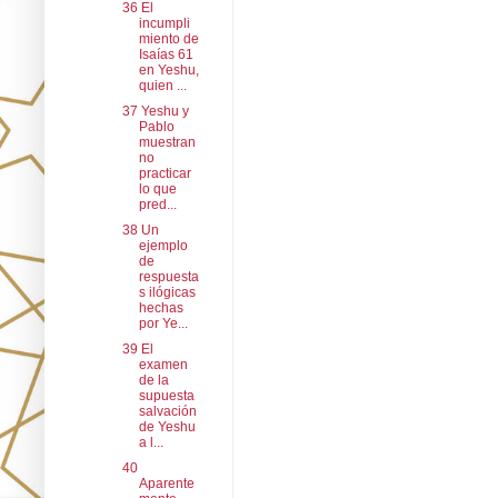
36 El
incumpli
miento de
Isaías 61
en Yeshu,
quien ...
37 Yeshu y
Pablo
muestran
no
practicar
lo que
pred...
38 Un
ejemplo
de
respuesta
s ilógicas
hechas
por Ye...
39 El
examen
de la
supuesta
salvación
de Yeshu
a l...
40
Aparente