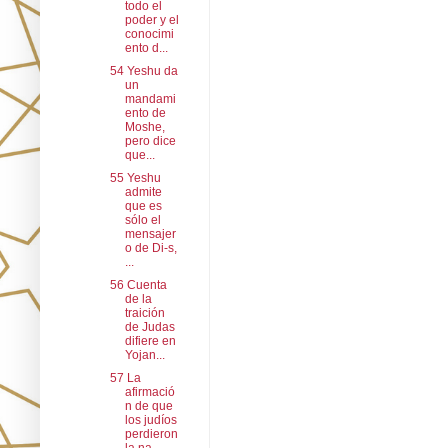
todo el
poder y el
conocimi
ento d...
54 Yeshu da
un
mandami
ento de
Moshe,
pero dice
que...
55 Yeshu
admite
que es
sólo el
mensajer
o de Di-s,
...
56 Cuenta
de la
traición
de Judas
difiere en
Yojan...
57 La
afirmació
n de que
los judíos
perdieron