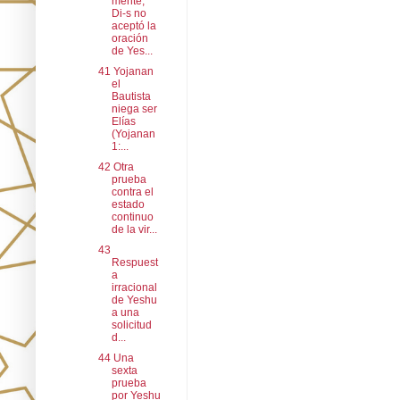
mente,
Di-s no
aceptó la
oración
de Yes...
41 Yojanan
el
Bautista
niega ser
Elías
(Yojanan
1:...
42 Otra
prueba
contra el
estado
continuo
de la vir...
43
Respuest
a
irracional
de Yeshu
a una
solicitud
d...
44 Una
sexta
prueba
por Yeshu