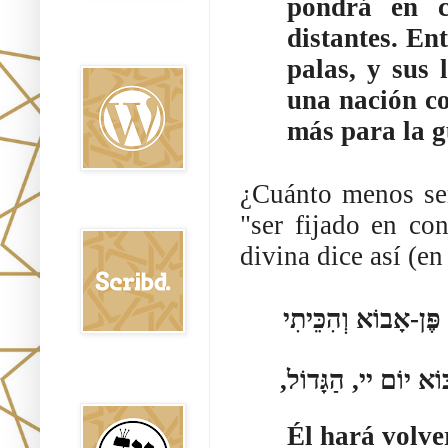
pondrá en c
distantes. En
Oraj HaEmet en
Wordpress elht
palas, y sus
una nación co
más para la g
¿Cuánto menos se
Scribd
"ser fijado en co
divina dice así (e
ֶּן-אָבוֹא וְהִכֵּיתִי
ּוֹא יוֹם יי, הַגָּדוֹל
Shem Tob: Mateo
Hebreo
Él hará volver