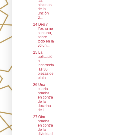
las
historias
de la
unción
d...
24 Di-s y
Yeshu no
son uno,
sobre
todo en la
volun...
25 La
aplicació
n
incorrecta
las 30
piezas de
plata...
26 Una
cuarta
prueba
en contra
de la
doctrina
de l...
27 Otra
prueba
en contra
de la
divinidad