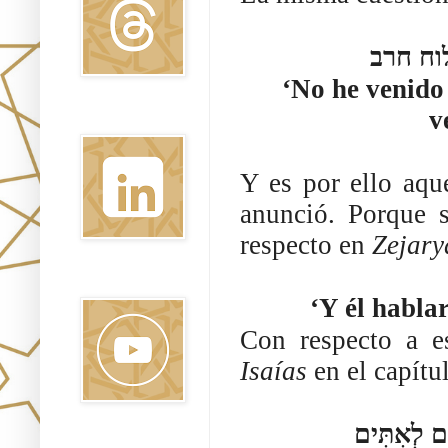
וח חרב
‘No he venido 
v
Linkedin
Y es por ello aqu
anunció. Porque 
respecto en
Zejar
Youtube
Con respecto a e
Isaías
en el capítu
וְשָׁפַט בֵּין הַגּוֹיִם וְהוֹכִיחַ לְעַמִּים רַבִּים וְכִתְּתוּ חַרְבוֹתָם לְאִתִּים
Pinterest