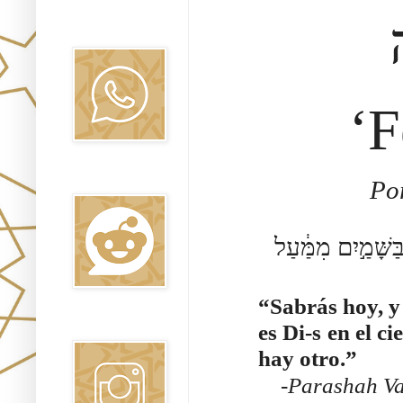
Canal WhatsApp
Oraj HaEmet
‘F
Reddit
Por
ַשָּׁמַ֣יִם מִמַּ֔עַל
“Sabrás hoy, y 
Instagram
es Di-s en el c
hay otro.”
-
Parashah Va