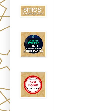
Recomendados
Emet World
Rak Emet
Etzem