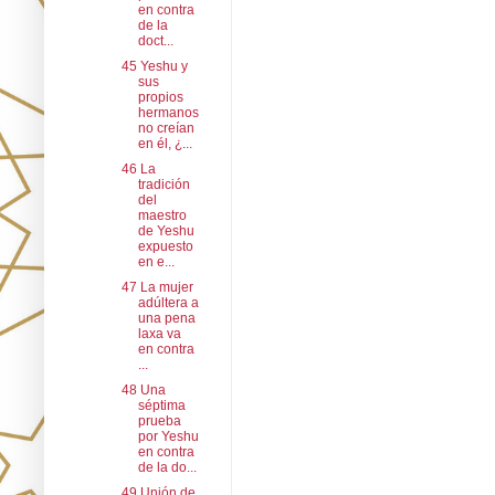
en contra
de la
doct...
45 Yeshu y
sus
propios
hermanos
no creían
en él, ¿...
46 La
tradición
del
maestro
de Yeshu
expuesto
en e...
47 La mujer
adúltera a
una pena
laxa va
en contra
...
48 Una
séptima
prueba
por Yeshu
en contra
de la do...
49 Unión de