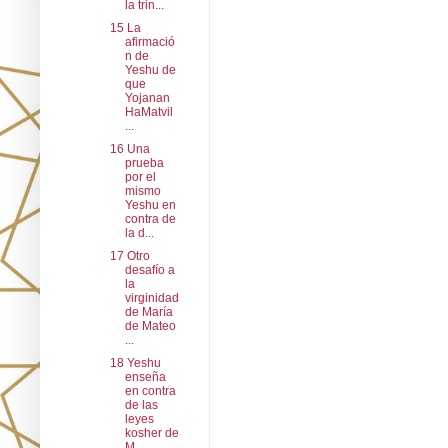
la trin...
15 La
afirmació
n de
Yeshu de
que
Yojanan
HaMatvil
...
16 Una
prueba
por el
mismo
Yeshu en
contra de
la d...
17 Otro
desafío a
la
virginidad
de María
de Mateo
...
18 Yeshu
enseña
en contra
de las
leyes
kosher de
M...