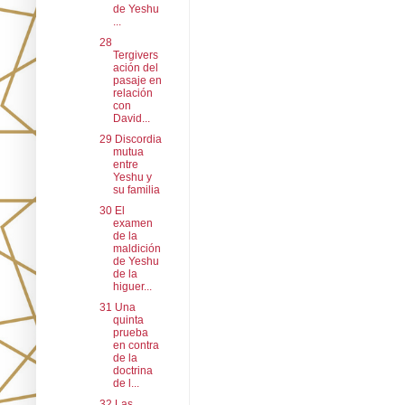
de Yeshu
...
28
Tergivers
ación del
pasaje en
relación
con
David...
29 Discordia
mutua
entre
Yeshu y
su familia
30 El
examen
de la
maldición
de Yeshu
de la
higuer...
31 Una
quinta
prueba
en contra
de la
doctrina
de l...
32 Las