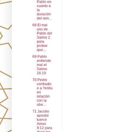
Pablo en
cuanto a
la
duración
del rein...
68 El mal
uso de
Pablo del
Salmo 2
para
probar
que...
69 Pablo
entiende
mal el
Salmo
16:10
70 Pedro
contradic
e a Yeshu
en
relación
con la
obe...
71 Jacobo
apostol
tuerce
Amos
9:12 para