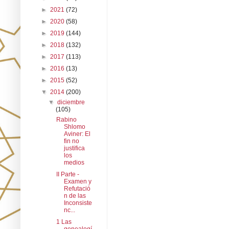
►
2021
(72)
►
2020
(58)
►
2019
(144)
►
2018
(132)
►
2017
(113)
►
2016
(13)
►
2015
(52)
▼
2014
(200)
▼
diciembre
(105)
Rabino
Shlomo
Aviner: El
fin no
justifica
los
medios
II Parte -
Examen y
Refutació
n de las
Inconsiste
nc...
1 Las