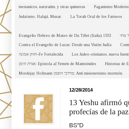
mesianicos, natzratim, y otras quimeras
Paganismo Modern
Judaísmo, Halajá, Musar.
La Torah Oral de los Fariseos
Evangelio Hebreo de Mateo de Du Tillet (Italia) 1553
Contra el Evangelio de Lucas: Desde una Visión Judía
Contr
חזוק אמונה-Fe Fortalecida
Los Judeo-cristianos, nueva fuen
אגרת תימן: Epístola al Yemén de Maimónides
Historias de 
Mordejay Hofmann מרדכי הופמן: Anti misionerismo mormón.
Facebook
12/28/2014
13 Yeshu afirmó que
profecías de la pa
BS"D