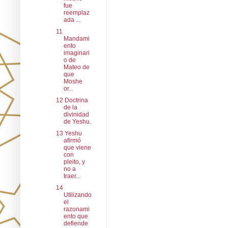
fue
reemplaz
ada ...
11
Mandami
ento
imaginari
o de
Mateo de
que
Moshe
or...
12 Doctrina
de la
divinidad
de Yeshu.
13 Yeshu
afirmó
que viene
con
pleito, y
no a
traer...
14
Utilizando
el
razonami
ento que
defiende