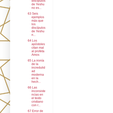
discípulos
de Yeshu
no es...
63 Seis
ejemplos
más que
los
discípulos
de Yeshu
n...
64 Los
apóstoles
citan mal
al profeta
Amos
65 La ironía
de la
incredulid
ad
moderna
en la
hech...
66 Las
inconsiste
ncias en
el texto
cristiano
con r...
67 Error de