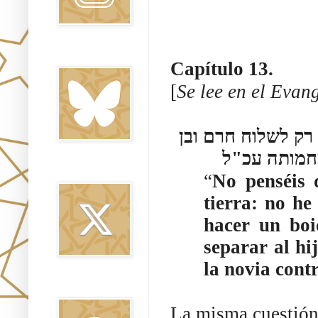
Bluesky
Capítulo 13.
[
Se lee en el Evan
ק לשלוח חרם ובן
מחמותה עכ"ל
Twitter
“
No penséis 
tierra: no he
hacer un boicot -חרם- entre el hijo y 
separar al hi
la novia cont
Threads
La misma cuestión 