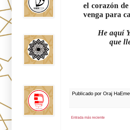
el corazón de
venga para ca
Falsos Judíos
He aquí Y
que ll
פירוש רבנים
לבשורת מתי
Publicado por
Oraj HaEme
Entrada más reciente
Sitios