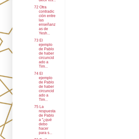
decir los...
72 Otra
contradic
ción entre
las
enseñanz
as de
Yesh...
73 El
ejemplo
de Pablo
de haber
circuncid
ado a
Tim...
74 El
ejemplo
de Pablo
de haber
circuncid
ado a
Tim...
75 La
respuesta
de Pablo
a "¿qué
debo
hacer
para s...