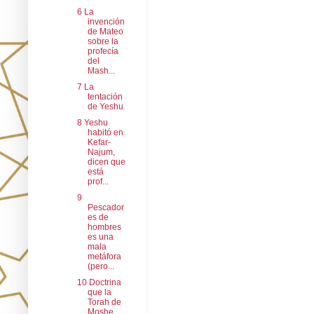
6 La
invención
de Mateo
sobre la
profecía
del
Mash...
7 La
tentación
de Yeshu
8 Yeshu
habitó en
Kefar-
Najum,
dicen que
está
prof...
9
Pescador
es de
hombres
es una
mala
metáfora
(pero...
10 Doctrina
que la
Torah de
Moshe