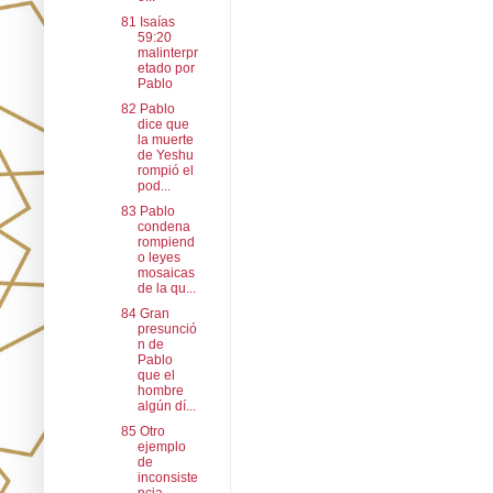
81 Isaías
59:20
malinterpr
etado por
Pablo
82 Pablo
dice que
la muerte
de Yeshu
rompió el
pod...
83 Pablo
condena
rompiend
o leyes
mosaicas
de la qu...
84 Gran
presunció
n de
Pablo
que el
hombre
algún dí...
85 Otro
ejemplo
de
inconsiste