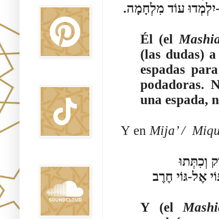
ֹא-יִלְמְדוּ עוֹד מִלְחָמָה
Él (el
Mashia
(las dudas) 
espadas para
TikTok
podadoras. N
una espada, n
Y en
Mija’ /
Miqu
וְשָׁפַט בֵּין עַמִּים רַבִּים וְהוֹכִיחַ לְגוֹיִם עֲצֻמִים עַד-רָחוֹק וְכִתְּתוּ
Sound Clound
ֹי אֶל-גּוֹי חֶרֶב
Y (el
Mashi