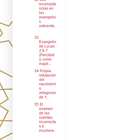
inconsiste
ncias en
los
evangelio
s
referente..
.
33
Evangelio
de Lucas
2:6-7
(Percibid
o como
inapli...
34 Propia
refutación
del
nacimient
o
milagroso
de Y...
35 El
examen
de las
cuentas
incorrecta
s e
incohere..
.