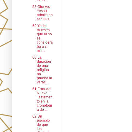
la na...
58 Otra vez
Yeshu
admite no
ser Di-s
59 Yeshu
muestra
que él no
se
considera
ba a sí
mis...
60 La
duración
de una
religión
no
prueba la
veraci...
61 Error del
Nuevo
Testamen
to en la
cronologí
a de ...
62 Un
ejemplo
de que
los