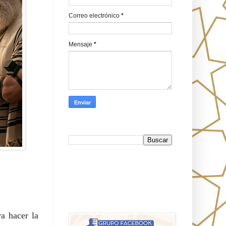
Correo electrónico
*
Mensaje
*
Busca en Oraj HaEmeth
FB
אורח האמת-Oraj HaEmet: Anti-
misionerismo mesiánico
a hacer la 