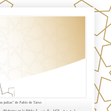
s judías" de Pablo de Tarso
¿Mahoma en la Biblia-محمد في الكتاب المقدس؟?