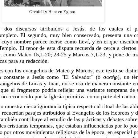
Grenfell y Hunt en Egipto.
 dos discursos atribuidos a Jesús, de los cuales el p
ompleto. El segundo, muy bien conservado, presenta una con
, cuyo nombre parece leerse como Leví, y en el que discuten
 Templo. El tenor de esta disputa recuerda de cerca a ciertos 
s, como Mateo 15,1-20; 23-25 y Marcos 7,1-23, y pone de man
cas para su redacción.
es con los evangelios de Mateo y Marcos, este texto se distin
ia constante a Jesús como "El Salvador" (ὁ σωτήρ), un tér
angelios de Lucas y Juan, no se usa de manera constante en 
que el fragmento podría reflejar una variante temprana de t
o no reconocido por la Iglesia primitiva como parte del canon.
o muestra cierta ignorancia típica respecto al ritual de las abl
 recuerdan pasajes atribuidos al Evangelio de los Hebreos y de
ambién contribuye al estudio de las prácticas y debates sobre 
des cristianas tempranas, que estaban influenciadas por lo poc
 por otros movimientos religiosos de la época, en especial po