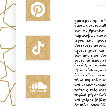
πρότερον πρὸ ἀδι
ὅµοια αὐτοῖς πάθ
τῶν ἀν(θρώπ)ων 
TikTok
παραλαβὼν αὐτοὺ
ἱερῶ. καὶ προσε
συνέτυχεν αὐτοῖς 
ἁγνευτήριον καὶ 
τῶν µαθητῶν σου
τοῦτο τὸ ἱερὸν τ
ἀλλά[ξασ τὰ ἐνδ
σ[τὰς εὐθέως ὁ σ
Sound Clound
ὢν ἐν τῶ ἱερῶ κα
τῆ λίµνη τοῦ ∆(α
καὶ λευκὰ ἐνδύµα
τούτοις τοῖς ἁγί
τυφλοὶ µὴ ὁρῶν32.
καὶ χοῖροι βέβλη
ἐσµήξω, ὅπερ 36. 