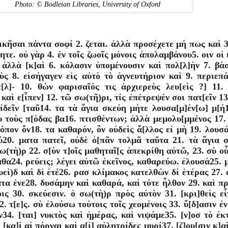
Photo: © Bodleian Libraries, University of Oxford
κῆσαι πάντα σοφί 2. ζεται. ἀλλὰ προσέχετε µή πως καὶ 3.
ητε. οὐ γὰρ 4. ἐν τοῖς ζωοῖς µόνοις ἀπολαµβάνου5. οιν οἱ 
ἀλλὰ [κ]αὶ 6. κόλασιν ὑποµένουσιν καὶ πολ[λ]ὴν 7. βάσ
ς 8. εἰσήγαγεν εἰς αὐτὸ τὸ ἀγνευτήριον καὶ 9. περιεπά
[λ]- 10. θὼν φαρισαῖός τις ἀρχιερεὺς λευ[εὶς ?] 11. 
καὶ ε[ἶπεν] 12. τῶ σω(τῆ)ρι, τίς ἐπέτρεψέν σοι πατ[εῖν 13.
ἰδεῖν [ταῦ14. τα τὰ ἅγια σκεύη µήτε λουσα[µ]έν[ω] µ[ή1
 τοὺς π[όδας βα16. πτισθέντων; ἀλλὰ µεµολυ[µµένος 17.
[όπον ὄν18. τα καθαρόν, ὃν οὐδεὶς ἄ[λλος εἰ µὴ 19. λουσά
ύ20. µατα πατεῖ, οὐδὲ ὁ[πᾶν τολµᾶ ταῦτα 21. τὰ ἅγια σ
ω(τὴ)ρ 22. σ[ὺν τ]οῖς µαθηταῖ[ς ἀπεκρίθη αὐτῶ, 23. σὺ οὖ
θα24. ρεύεις; λέγει αὐτῶ ἐκεῖνος, καθαρεύω. ἐλουσά25. µ
υεὶ)δ καὶ δἰ ἑτέ26. ρασ κλίµακος κατελθὼν δἰ ἑτέρας 27. ἀ
τα ἐνε28. δυσάµην καὶ καθαρά, καὶ τότε ἦλθον 29. καὶ π
οις 30. σκεύεσιν. ὁ σω(τὴ)ρ πρὸς αὐτὸν 31. [κρι]θεὶς εἶπ
 τ[ε]ς. σὺ ἐλούσω τούτοις τοῖς χεοµένοις 33. ὕ[δ]ασιν ἐν 
ν34. [ται] νυκτὸς καὶ ἡµέρας, καὶ νιψάµε35. [ν]οσ τὸ ἐκ
[κα]ὶ αἱ πόρναι καὶ α[ἱ] αὐλητρίδες µυρί37. [ζ]ου[σιν κ]αὶ