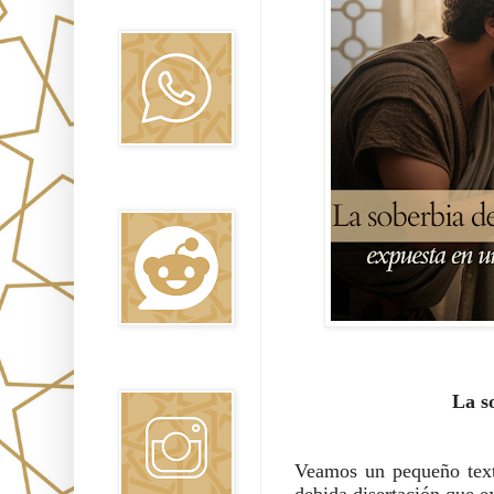
Oraj HaEmet
Reddit
Instagram
La s
Veamos un pequeño texto