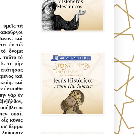
 ὑµεῖς τὰ 
κακοῦργοι 
ανον. καὶ 
Hablemos de historia, Yeshua o Jesus
τει ἐν τῶ 
el mito mas grande.
τὸ ὄνοµα 
 τοῦτο τὸ 
5. τε µὴν 
 ἐπάτησας 
µενος καὶ 
κεύη. καὶ 
ν ἐνταυθα 
ην γὰρ ἐν 
[ν]ῆλθον, 
ροσέβλεψα 
εν, οὐαί, 
οἷς κύνες 
τὸσ δέρµα 
Anti misionerismo Mormón
 λούουσιν 