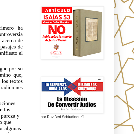
Isaías 53 en griego
rimero ha 
troversia 
 acerca de 
pasajes de 
ifiesto el 
gue por su 
La obsesión de convertir judíos
mino que, 
los textos 
radiciones 
uciones 
 los 
pureza y 
por Rav Berl Schtudiner z"l.
o que 
r algunas 
¿Quiénes eran los Nazarenos?