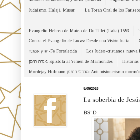
Judaísmo, Halajá, Musar.
La Torah Oral de los Fariseo
Evangelio Hebreo de Mateo de Du Tillet (Italia) 1553
Contra el Evangelio de Lucas: Desde una Visión Judía
חזוק אמונה-Fe Fortalecida
Los Judeo-cristianos, nueva 
אגרת תימן: Epístola al Yemén de Maimónides
Historias
Mordejay Hofmann מרדכי הופמן: Anti misionerismo mormó
Facebook
5/05/2026
La soberbia de Jesú
BS"D
Canal WhatsApp