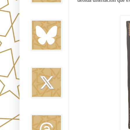
debida disertación que ex
Bluesky
Twitter
Threads