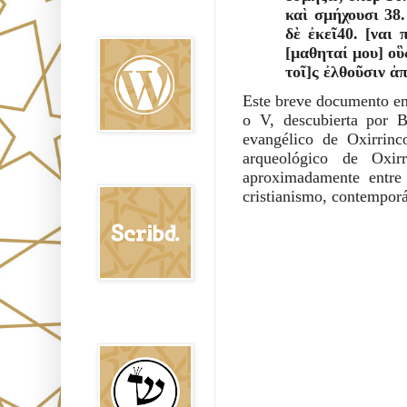
Oraj HaEmet en
καὶ σµήχουσι 38.
Wordpress elht
δὲ ἐκεῖ40. [ναι 
[µαθηταί µου] οὓ
τοῖ]ς ἐλθοῦσιν ἀπὸ .
Este breve documento en 
o V, descubierta por 
evangélico de Oxirrinc
arqueológico de Oxir
Scribd
aproximadamente entre
cristianismo, contemporá
Shem Tob: Mateo
Hebreo