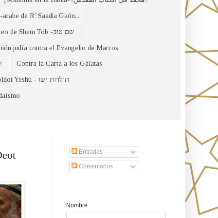
arabe de R' Saadia Gaón...
El Evangelio Hebreo de Mateo de Shem Tob -שם טוב
nión judía contra el Evangelio de Marcos
של
Contra la Carta a los Gálatas
Toldot Yeshu - תולדות ישו
udaísmo
Suscribirse a nuestro sito
Entradas
Deot
Comentarios
Formulario de contacto
Nombre