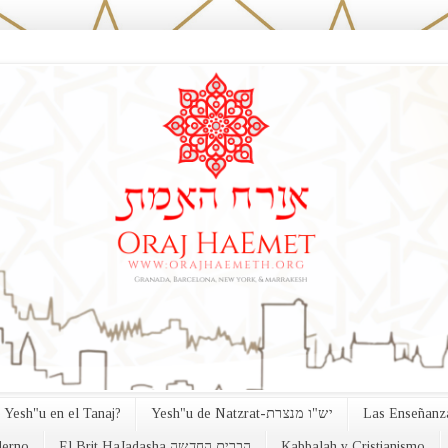
 Yesh"u en el Tanaj?
Yesh"u de Natzrat-יש"ו מנצרת
Las Enseñanza
erno
El Brit HaJadasha הברית החדשה
Kabbalah y Cristianismo