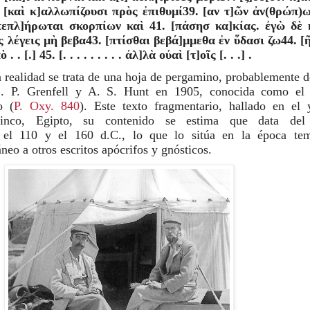
 [καὶ κ]αλλωπίζουσι πρὸς ἐπιθυµί39. [αν τ]ῶν ἀν(θρώπ)ω
πεπλ]ήρωται σκορπίων καὶ 41. [πάσησ κα]κίας. ἐγὼ δὲ κ
ς λέγεις µὴ βεβα43. [πτίσθαι βεβά]µµεθα ἐν ὕδασι ζω44. [ῆ
 . [.] 45. [. . . . . . . . . ἀλ]λὰ οὐαὶ [τ]οῖς [. . .] .
realidad se trata de una hoja de pergamino, probablemente de
B. P. Grenfell y A. S. Hunt en 1905, conocida como el 
o (
P. Oxy. 840
). Este texto fragmentario, hallado en el y
rinco, Egipto, su contenido se estima que data del s
 el 110 y el 160 d.C., lo que lo sitúa en la época tem
neo a otros escritos apócrifos y gnósticos.