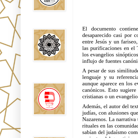
Falsos Judíos
El documento contiene
desaparecido casi por c
entre Jesús y un fariseo
las purificaciones en el
los evangelios sinóptico
influjo de fuentes canóni
A pesar de sus similitud
פירוש רבנים
lenguaje y su referenc
לבשורת מתי
aunque aparece en los ev
canónicos. Esto sugiere 
cristianas o un evangeli
Además, el autor del text
judías, con alusiones que
Nazarenos. La narrativa t
rituales en las comunida
Sitios
sabían del judaísmo como
Recomendados