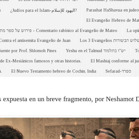
s
Parashat HaShavua en judeo-
¿Judíos para el Islam-اليهود للإسلام?
פירוש על ספר מתי - Comentario rabínico al Evangelio de Mateo
La opi
Contra el antisemita Evangelio de Juan
Los 3 Evangelios וש הבשורות
fuente por Prof. Shlomoh Pines
Yeshu en el Talmud יש"ו בתלמוד
 de Ex-Mesiánicos famosos y otras historias.
El Mashiaj conforme al j
n.
El Nuevo Testamento hebreo de Cochin, India
Sefarad-ספרד
s expuesta en un breve fragmento, por Neshamot 