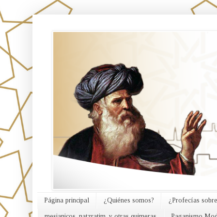
אורח האמת
Página principal
¿Quiénes somos?
¿Profecías sobre
mesianicos, natzratim, y otras quimeras
Paganismo Mod