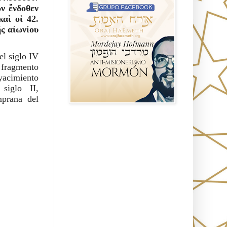
ν ἔνδοθεν 
αὶ οἱ 42. 
ς αἰωνίου 
l siglo IV 
fragmento 
acimiento 
iglo II, 
prana del 
Seguidores