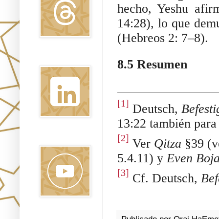
hecho, Yeshu afir
14:28), lo que dem
(Hebreos 2: 7–8).
Linkedin
8.5 Resumen
[1]
Deutsch,
Befest
13:22 también para 
[2]
Youtube
Ver
Qitza
§39 (v
5.4.11) y
Even Boj
[3]
Cf. Deutsch,
Bef
Pinterest