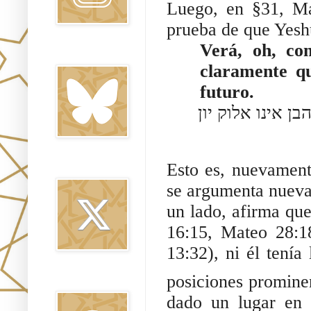
Luego, en §31, Ma
prueba de que Yeshu
Verá, oh, c
Bluesky
claramente qu
futuro.
 אינו אלוק יון
Esto es, nuevament
Twitter
se argumenta nueva
un lado, afirma que
16:15, Mateo 28:1
13:32), ni él tenía
posiciones prominen
Threads
dado un lugar en 