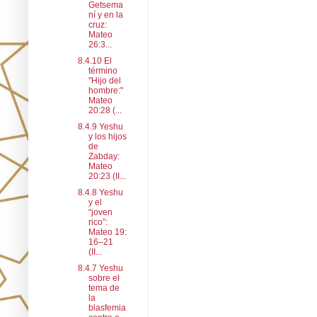
Getsema
ní y en la
cruz:
Mateo
26:3...
8.4.10 El
término
"Hijo del
hombre:"
Mateo
20:28 (...
8.4.9 Yeshu
y los hijos
de
Zabday:
Mateo
20:23 (II...
8.4.8 Yeshu
y el
“joven
rico”:
Mateo 19:
16–21
(II...
8.4.7 Yeshu
sobre el
tema de
la
blasfemia