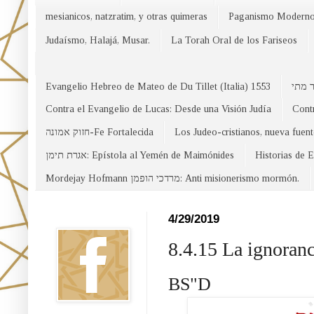
mesianicos, natzratim, y otras quimeras
Paganismo Modern
Judaísmo, Halajá, Musar.
La Torah Oral de los Fariseos
Evangelio Hebreo de Mateo de Du Tillet (Italia) 1553
Contra el Evangelio de Lucas: Desde una Visión Judía
Contr
חזוק אמונה-Fe Fortalecida
Los Judeo-cristianos, nueva fuen
אגרת תימן: Epístola al Yemén de Maimónides
Historias de 
Mordejay Hofmann מרדכי הופמן: Anti misionerismo mormón.
Facebook
4/29/2019
8.4.15 La ignoranc
BS"D