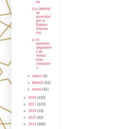
de ...
¡La catedral
se
incendia!
por el
Rabino
Shlomo
Avi...
¿Los
primeros
seguidore
s de
Yeshú
eran
violadore
s ...
►
marzo
(3)
►
febrero
(22)
►
enero
(31)
►
2018
(132)
►
2017
(113)
►
2016
(13)
►
2015
(52)
►
2014
(200)