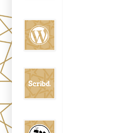
Oraj HaEmet en
Wordpress elht
Scribd
Shem Tob: Mateo
Hebreo