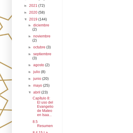
►
2021
(72)
►
2020
(58)
▼
2019
(144)
►
diciembre
(2)
►
noviembre
(2)
►
octubre
(3)
►
septiembre
(3)
►
agosto
(2)
►
julio
(8)
►
junio
(20)
►
mayo
(25)
▼
abril
(23)
Capítulo 8:
El uso del
Evangelio
de Mateo
en Isaa...
8.5
Resumen
8.4.15 La