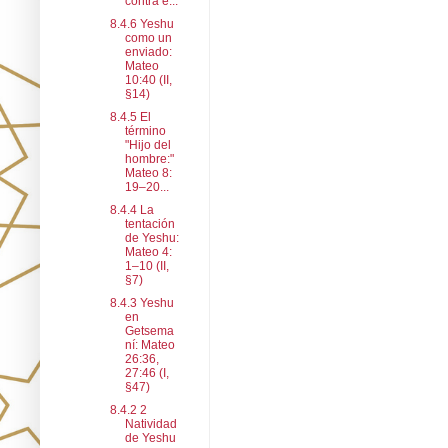
contra e...
8.4.6 Yeshu
como un
enviado:
Mateo
10:40 (II,
§14)
8.4.5 El
término
"Hijo del
hombre:"
Mateo 8:
19–20...
8.4.4 La
tentación
de Yeshu:
Mateo 4:
1–10 (II,
§7)
8.4.3 Yeshu
en
Getsema
ní: Mateo
26:36,
27:46 (I,
§47)
8.4.2 2
Natividad
de Yeshu