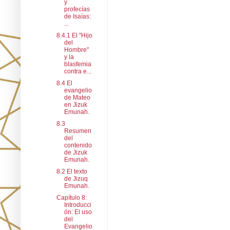
y
profecías
de Isaías:
...
8.4.1 El "Hijo
del
Hombre"
y la
blasfemia
contra e...
8.4 El
evangelio
de Mateo
en Jizuk
Emunah.
8.3
Resumen
del
contenido
de Jizuk
Emunah.
8.2 El texto
de Jizuq
Emunah.
Capítulo 8:
Introducci
ón: El uso
del
Evangelio