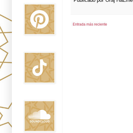
Publicado por
Oraj HaEme
Entrada más reciente
TikTok
Sound Clound