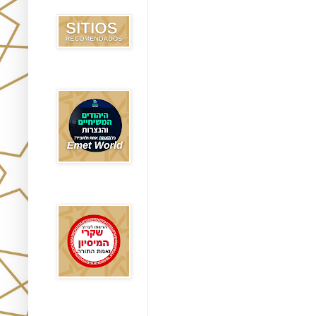
Recomendados
Emet World
Rak Emet
Etzem