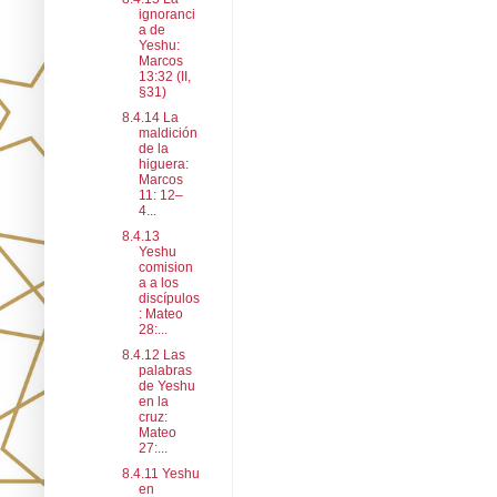
ignoranci
a de
Yeshu:
Marcos
13:32 (II,
§31)
8.4.14 La
maldición
de la
higuera:
Marcos
11: 12–
4...
8.4.13
Yeshu
comision
a a los
discípulos
: Mateo
28:...
8.4.12 Las
palabras
de Yeshu
en la
cruz:
Mateo
27:...
8.4.11 Yeshu
en