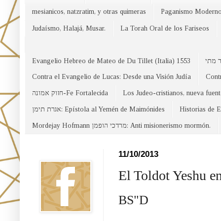
mesianicos, natzratim, y otras quimeras
Paganismo Modern
Judaísmo, Halajá, Musar.
La Torah Oral de los Fariseos
Evangelio Hebreo de Mateo de Du Tillet (Italia) 1553
Contra el Evangelio de Lucas: Desde una Visión Judía
Contr
חזוק אמונה-Fe Fortalecida
Los Judeo-cristianos, nueva fuen
אגרת תימן: Epístola al Yemén de Maimónides
Historias de 
Mordejay Hofmann מרדכי הופמן: Anti misionerismo mormón.
Facebook
11/10/2013
El Toldot Yeshu en
BS"D