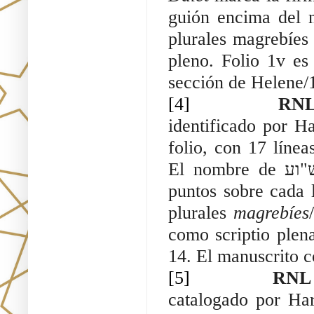
guión encima del 
plurales magrebíes /
pleno. Folio
1v es 
sección de Helene/
[4]
RNL 
identificado por H
folio, con 17 línea
puntos sobre cada l
plurales 
magrebíes
como scriptio plena
14. El manuscrito c
[5]
RNL 
catalogado por Ha