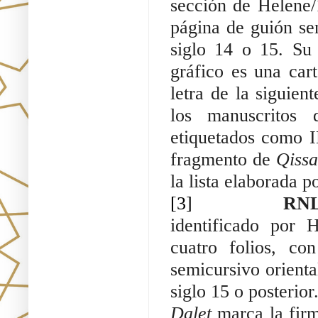
sección de Helene/1
página de guión sem
siglo 14 o 15. Su 
gráfico es una cart
letra de la siguien
los manuscritos 
etiquetados como 
fragmento de 
Qissa
la lista elaborada 
[3]
RNL 
identificado por
cuatro folios, co
semicursivo orienta
siglo 15 o posterior
Dalet
 marca la fir