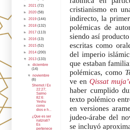
rabínica en parti
►
2021
(72)
cristianismo en un
►
2020
(58)
indirecto, la prime
►
2019
(144)
polémicas de autor
►
2018
(132)
►
2017
(113)
siendo así producto
►
2016
(13)
escritas como orale
►
2015
(52)
►
2014
(200)
del imperio islámi
▼
2013
(133)
que estaban familia
►
diciembre
(14)
polémicas, como 
T
▼
noviembre
ve en 
Qissat muja’
(6)
Shemot / Ex
haber cumplido du
22:27;
Salmo
texto polémico entr
82:6:
Yeshu
como
en versiones arame
dios e h...
judeo-árabe del nov
¿Que es ser
natzrati?
se incluyó aproxima
Es
pertenece