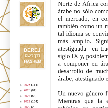
Norte de África com
árabe no sólo como
el mercado, en cor
también como un med
tal idioma se convir
Blog Derej
HaShem
más amplio. Signif
atestiguada  en tr
siglo IX y, posible
a componer en árab
desarrollo de muc
árabe, atestiguado e
Archivo del blog
►
2026
(114)
►
2025
(91)
Un nuevo género fu
►
2024
(58)
Mientras que la er
►
2023
(164)
►
2022
(29)