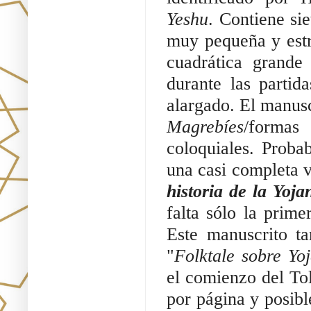
Yeshu
. Contiene sie
muy pequeña y estre
cuadrática grande 
durante las partida
alargado. El manusc
Magrebíes
/formas
coloquiales. Proba
una casi completa v
historia de la Yoj
falta sólo la prime
Este manuscrito t
"
Folktale sobre Yo
el comienzo del Tol
por página y posible