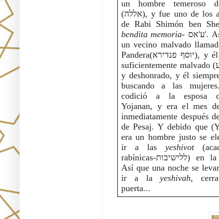
un hombre temeroso de
(אללה), y fue uno de los alumnos 
de Rabi Shimón ben Shet
bendita memoria
- ע'אס'. Así había 
un vecino malvado llamado
Pandera(יוסף פנדירא), y él era lo  
suficientemente malvado (ואלרשע) 
y deshonrado, y él siempre
buscando a las mujeres
codició a la esposa d
Yojanan, y era el mes de
inmediatamente después del
de Pesaj. Y debido que (Y
era un hombre justo se ele
ir a las 
yeshivot
 (acad
rabínicas-ללישיבות) en la noche. 
Así que una noche se levan
ir a la 
yeshivah
, cerra
puerta...