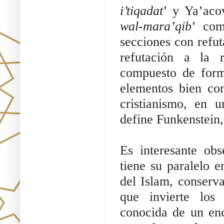
i’tiqadat
’ y Ya’aco
wal-mara’qib
’ com
secciones con refut
refutación a la r
compuesto de forma
elementos bien con
cristianismo, en u
define Funkenstein,
Es interesante obs
tiene su paralelo e
del Islam, conserva
que invierte los
conocida de un en