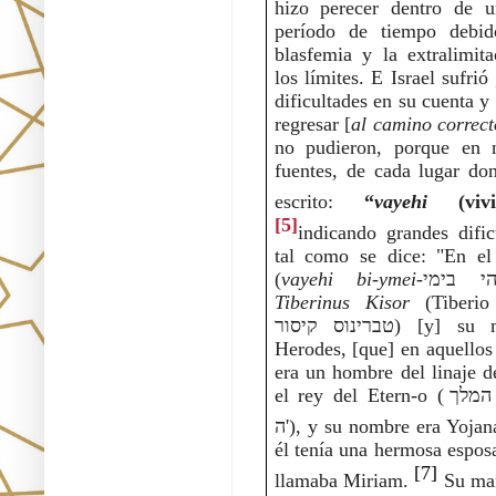
hizo perecer dentro de un
período de tiempo debid
blasfemia y la extralimita
los límites. E Israel sufrió
dificultades en su cuenta y 
regresar [
al camino correct
no pudieron, porque en nu
fuentes, de cada lugar don
escrito: 
“
vayehi
[5]
indicando grandes dificu
tal como se dice: "En el 
(
vayehi bi-ymei
Tiberinus Kisor
 (Tiberio
טברינוס קיסור) [y] su ministro 
Herodes, [que] en aquellos 
era un hombre del linaje d
el rey del Etern-o (נסל דוד המלך 
ה'), y su nombre era Yojan
él tenía una hermosa esposa
[7]
llamaba Miriam.
 Su mar