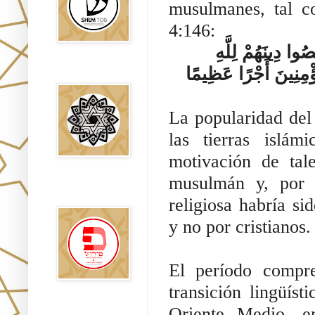
musulmanes, tal como s
4:146:
إِلَّا الَّذِينَ تَابُوا وَأَصْلَحُوا وَاعْتَصَمُوا بِاللَّهِ وَأَخْلَصُوا دِينَهُمْ لِلَّهِ 
ؤْمِنِينَ أَجْرًا عَظِيمًا
Falsos Judíos
La popularidad del
las tierras islám
motivación de tal
musulmán y, por t
פירוש רבנים
לבשורת מתי
religiosa habría si
y no por cristianos.
El período compre
transición lingüís
Oriente Medio, e
Sitios