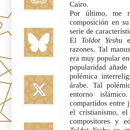
Cairo.
Por último, me re
composición en su 
Bluesky
serie de característ
El 
Toldot Yeshu
 e
razones. Tal manusc
era muy popular entr
popularidad añade 
Twitter
polémica interreli
árabe. Tal polémic
entorno islámic
compartidos entre 
el cristianismo, e
Threads