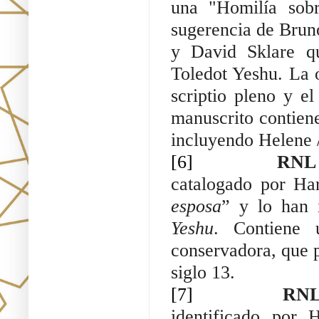
una "Homilía sobr
sugerencia de Brun
y David Sklare qu
Toledot Yeshu. La o
scriptio pleno y el
manuscrito contiene
incluyendo Helene /
[6]
RNL 
catalogado por H
esposa
” y lo han 
Yeshu
. Contiene 
conservadora, que pu
siglo 13.
[7]
RNL 
identificado por