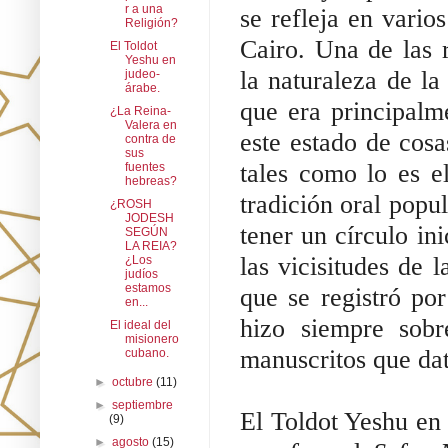
r a una
se refleja en vario
Religión?
Cairo. Una de las r
El Toldot
Yeshu en
la naturaleza de la
judeo-
árabe.
que era principalme
¿La Reina-
Valera en
este estado de cosa
contra de
sus
tales como lo es e
fuentes
hebreas?
tradición oral popul
¿ROSH
JODESH
tener un círculo in
SEGÚN
LA REIA?
las vicisitudes de l
¿Los
judíos
estamos
que se registró por
en...
hizo siempre sobr
El ideal del
misionero
manuscritos que dat
cubano.
►
octubre
(11)
►
septiembre
El Toldot Yeshu en
(9)
►
agosto
(15)