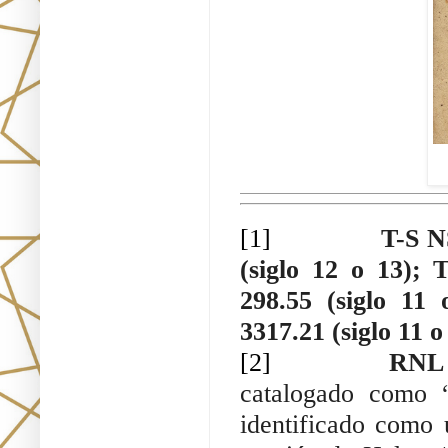
[1]
T-S NS
(siglo 12 o 13); 
298.55 (siglo 11
3317.21 (siglo 11 o
[2]
RNL 
catalogado como “
identificado como 