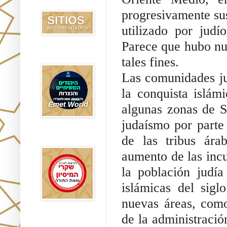
Recomendados
progresivamente sus
utilizado por judí
Parece que hubo num
Emet World
tales fines.
Las comunidades jud
la conquista islám
algunas zonas de Si
judaísmo por parte 
de las tribus ára
Rak Emet
aumento de las incu
la población judía
islámicas del sigl
nuevas áreas, como
de la administració
Etzem