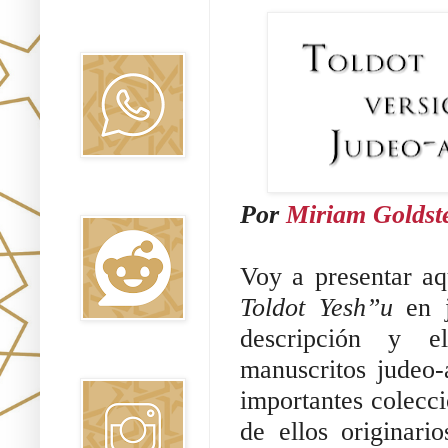
Canal WhatsApp
Oraj HaEmet
Reddit
Por 
Miriam Goldst
Toldot Yesh”u
 en 
descripción y e
Instagram
manuscritos judeo-
importantes colecci
de ellos originari