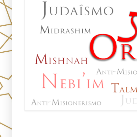
Oraj HaEmet –Sendero a la 