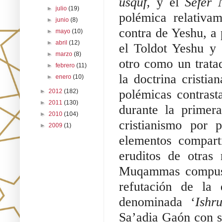
usquf
, y el 
Sefer
►
julio
(19)
polémica relativam
►
junio
(8)
contra de Yeshu, a p
►
mayo
(10)
►
abril
(12)
el Toldot Yeshu y e
►
marzo
(8)
otro como un tratad
►
febrero
(11)
la doctrina cristia
►
enero
(10)
polémicas contrast
►
2012
(182)
►
2011
(130)
durante la primera 
►
2010
(104)
cristianismo por 
►
2009
(1)
elementos comparti
eruditos de otras
Muqammas compuso 
refutación de la 
denominada ‘
Ishr
Sa’adia Gaón con s