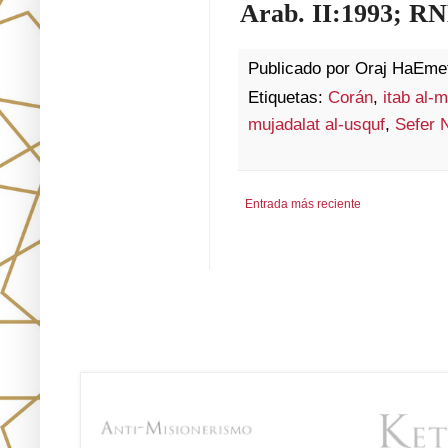
Arab. II:1993; RN
Publicado por
Oraj HaEme
Etiquetas:
Corán
,
itab al-m
mujadalat al-usquf
,
Sefer 
Entrada más reciente
Únete!