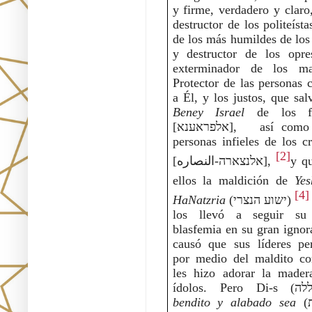
y firme, verdadero y claro, 
destructor de los politeísta
de los más humildes de los i
y destructor de los opres
exterminador de los mal
Protector de las personas c
Beney Israel
 de los fa
[אלפראענא],   así como de las 
personas infieles de los cri
[2]
[אלנצארה-النصاره],
y qu
ellos la maldición de 
Yes
[4]
HaNatzria
 (ישוע הנצרי)
los llevó a seguir su 
blasfemia en su gran ignora
causó que sus líderes per
por medio del maldito con
les hizo adorar la madera
bendito y alabado sea
 (ס'ת'), le 