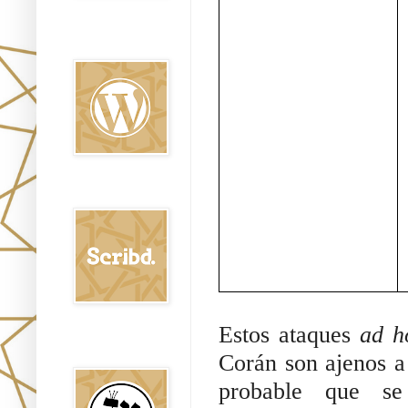
Oraj HaEmet en
Wordpress elht
Scribd
Estos ataques 
ad 
Shem Tob: Mateo
Hebreo
Corán son ajenos a 
probable que se