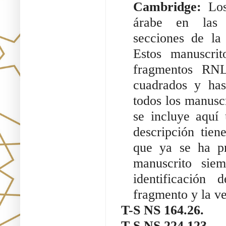
Cambridge: 
Lo
árabe en las 
secciones de la 
Estos manuscri
fragmentos RNL
cuadrados y has
todos los manuscr
se incluye aquí 
descripción tien
que ya se ha pr
manuscrito sie
identificación 
fragmento y la ve
T-S NS 164.26.
T-S NS 224.123.