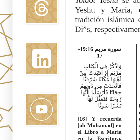
Toldot Yeshu
 se at
Yeshu y María, d
tradición islámica 
Di”s, respectivamen
Linkedin
سورة مريم 19:16-
17
وَاذْكُرْ فِي الْكِتَابِ 
مَرْيَمَ إِذِ انتَبَذَتْ مِنْ 
أَهْلِهَا مَكَانًا شَرْقِيًّا
فَاتَّخَذَتْ مِن دُونِهِمْ 
Youtube
حِجَابًا فَأَرْسَلْنَا إِلَيْهَا 
رُوحَنَا فَتَمَثَّلَ لَهَا 
بَشَرًا سَوِيًّا
[16] Y recuerda 
[oh Muhamad] en 
el Libro a María 
en la Escritura, 
Pinterest