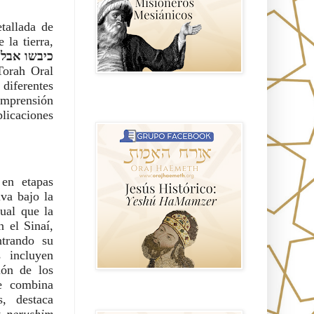
tallada de
 la tierra,
Torah Oral
 diferentes
omprensión
Hablemos de historia, Yeshua o Jesus
el mito mas grande.
plicaciones
 en etapas
va bajo la
ual que la
n el Sinaí,
ntrando su
s incluyen
ión de los
ue combina
s, destaca
Anti misionerismo Mormón
y
perushim