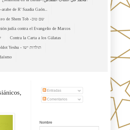
arabe de R' Saadia Gaón...
El Evangelio Hebreo de Mateo de Shem Tob -שם טוב
nión judía contra el Evangelio de Marcos
של
Contra la Carta a los Gálatas
Toldot Yeshu - תולדות ישו
udaísmo
Suscribirse a nuestro sito
Entradas
iánicos,
Comentarios
Formulario de contacto
Nombre