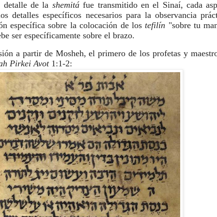
 detalle de la
shemitá
fue transmitido en el Sinaí, cada as
los detalles específicos necesarios para la observancia prá
ión específica sobre la colocación de los
tefilín
"sobre tu man
debe ser específicamente sobre el brazo.
ión a partir de Mosheh, el primero de los profetas y maestr
h Pirkei Avot
1:1-2: