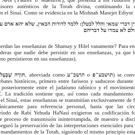
misores auténticos de la Torah divina, continuando la
en el Sinaí. Como se evidencia en la Mishnah Masejet Ediyot 
uerdan las enseñanzas de Shamay y Hilel vanamente? Para ens
deras que nadie debe persistir en sus enseñanzas, ya que l
no persistieron en sus enseñanzas).
תּוֹרָה שֶׁבְּעַל
, abreviada como
תוֹשב"ע
o
תושבע"פ
) se conv
bates históricos, primero entre fariseos y saduceos durante
posteriormente entre el judaísmo rabínico y el movimiento
EC. La tradición sostiene que, así como cada mandamiento 
el Sinaí, estas enseñanzas se transmitían exclusivamente de 
nicamente para referencia personal, hasta que las circ
período de Rabí Yehuda HaNasí exigieron su codificación f
te proceso de transmisión ininterrumpida, de maestro a disc
seguró la preservación de las interpretaciones esenciales para 
 mandamientos de la Torah, siguiendo el mismo principio est