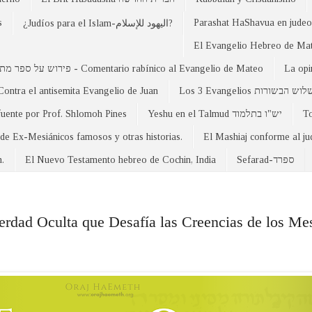
s
Parashat HaShavua en judeo-
¿Judíos para el Islam-اليهود للإسلام?
פירוש על ספר מתי - Comentario rabínico al Evangelio de Mateo
La opi
Contra el antisemita Evangelio de Juan
Los 3 Evangelios וש הבשורות
fuente por Prof. Shlomoh Pines
Yeshu en el Talmud יש"ו בתלמוד
 de Ex-Mesiánicos famosos y otras historias.
El Mashiaj conforme al j
n.
El Nuevo Testamento hebreo de Cochin, India
Sefarad-ספרד
erdad Oculta que Desafía las Creencias de los Mes