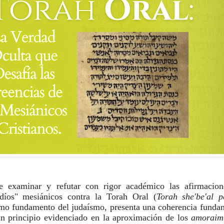
e examinar y refutar con rigor académico las afirmacione
udíos" mesiánicos contra la Torah Oral (
Torah she'be'al 
omo fundamento del judaísmo, presenta una coherencia funda
un principio evidenciado en la aproximación de los
amorai