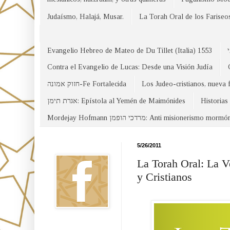
Judaísmo, Halajá, Musar.
La Torah Oral de los Fariseo
Evangelio Hebreo de Mateo de Du Tillet (Italia) 1553
Contra el Evangelio de Lucas: Desde una Visión Judía
חזוק אמונה-Fe Fortalecida
Los Judeo-cristianos, nueva 
אגרת תימן: Epístola al Yemén de Maimónides
Historias
Mordejay Hofmann מרדכי הופמן: Anti misionerismo mormó
Facebook
5/26/2011
La Torah Oral: La V
y Cristianos
Canal WhatsApp