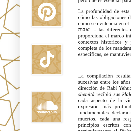
pero que es esencial par
La profundidad de esta 
cómo las obligaciones 
como se evidencia en el 
אבות"
- las diferentes
proporciona el marco in
TikTok
contextos históricos y
completa de los mandami
específicas, se mantuvie
La compilación result
sucesivas entre los año
Sound Clound
dirección de Rabí Yehu
shemitá
recibió sus
kla
cada aspecto de la vid
expresión más profund
fundamentales declarac
muertos, cada una res
principios escritos co
particularmente el
Pirk