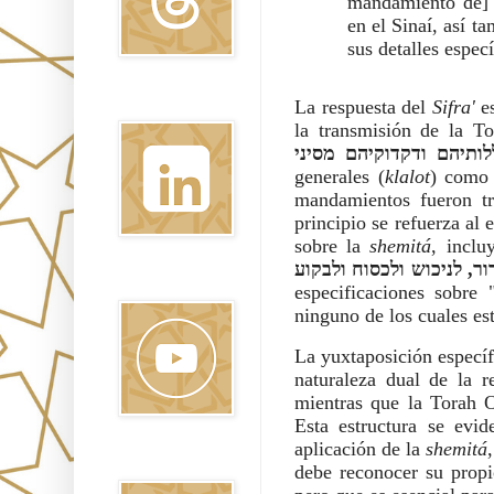
mandamiento de]
en el Sinaí, así t
sus detalles especí
Linkedin
La respuesta del
Sifra'
e
la transmisión de la T
generales (
klalot
) como 
mandamientos fueron tra
principio se refuerza al
sobre la
shemitá
, inclu
ור, לניכוש ולכסוח ולבקוע
Youtube
especificaciones sobre 
ninguno de los cuales es
La yuxtaposición específ
naturaleza dual de la r
mientras que la Torah O
Esta estructura se evid
aplicación de la
shemitá
Pinterest
debe reconocer su propi