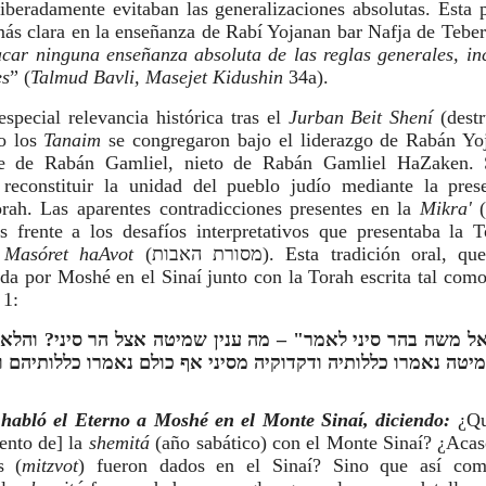
iberadamente evitaban las generalizaciones absolutas. Esta 
más clara en la enseñanza de Rabí Yojanan bar Nafja de Tebe
car ninguna enseñanza absoluta de las reglas generales, inc
es
” (
Talmud Bavli, Masejet Kidushin
34a).
especial relevancia histórica tras el
Jurban Beit Shení
(dest
o los
Tanaim
se congregaron bajo el liderazgo de Rabán Yo
te de Rabán Gamliel, nieto de Rabán Gamliel HaZaken. 
 reconstituir la unidad del pueblo judío mediante la pres
orah. Las aparentes contradicciones presentes en la
Mikra'
s frente a los desafíos interpretativos que presentaba la T
o
Masóret haAvot
(מסורת האבות). Esta tradición oral, que según la
bida por Moshé en el Sinaí junto con la Torah escrita tal com
 1:
 אל משה בהר סיני לאמר" – מה ענין שמיטה אצל הר סיני? והלא
יטה נאמרו כללותיה ודקדוקיה מסיני אף כולם נאמרו כללותיהם ו
 habló el Eterno a Moshé en el Monte Sinaí, diciendo:
¿Qu
ento de] la
shemitá
(año sabático) con el Monte Sinaí? ¿Acas
s (
mitzvot
) fueron dados en el Sinaí? Sino que así com