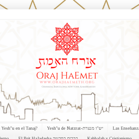
 Yesh"u en el Tanaj?
Yesh"u de Natzrat-יש"ו מנצרת
Las Enseñanza
erno
El Brit HaJadasha הברית החדשה
Kabbalah y Cristianismo