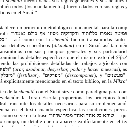
 la
shemitá
fueron dadas sus reglas generales y sus detalles 
ambién todos [los mandamientos] fueron dados con sus reglas 
ficos en el Sinaí.”
stablece un principio metodológico fundamental para la comp
orah:
"אלא מה שמיטה נאמרו כללותיה ודקדוקיה מסיני אף כולם נאמרו
כללותיהם ודקדוקיהם מסיני"
- así como con la
shemitá
fueron transmitidas tanto
sus detalles específicos (
dikdukim
) en el Sinaí, así tambié
nsmitidos con sus principios generales y sus particularid
 examinar los detalles específicos que el mismo texto del
Sifra
yendo las prohibiciones detalladas de trabajos agrícolas co
ולעיד
" (
arar, azadonar, desyerbar, podar y hacer muescas
), a
"
מזבלין
" (
fertilizar
), "
מפרקים
" (
descomponer
), y "
מעשנים
"
tá explícitamente mencionado en el texto bíblico, en la
Mikra’
ica de la
shemitá
con el Sinaí sirve como paradigma para com
evelación: la Torah Escrita proporciona los principios fund
ral transmite los detalles necesarios para su implementació
encia en el texto cuando especifica las condiciones precis
, como se ve en la frase “
שיהא כל אחד ואחד מכיר שדהו
” - q
o campo, un detalle que no aparece explícitamente en el tex