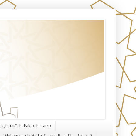
s judías" de Pablo de Tarso
¿Mahoma en la Biblia-محمد في الكتاب المقدس؟?