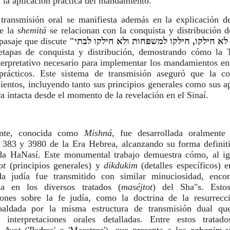
a la aplicación práctica del mandamiento.
transmisión oral se manifiesta además en la explicación de
de la
shemitá
se relacionan con la conquista y distribución de
pasaje que discute
"כיבשו אבל לא חילקו, חילקו למשפחות ולא חילקו לבתי
 etapas de conquista y distribución, demostrando cómo la 
terpretativo necesario para implementar los mandamientos en
 prácticos. Este sistema de transmisión aseguró que la c
entos, incluyendo tanto sus principios generales como sus a
ra intacta desde el momento de la revelación en el Sinaí.
ante, conocida como
Mishná
, fue desarrollada oralmente
s 383 y 3980 de la Era Hebrea, alcanzando su forma definiti
da HaNasí. Este monumental trabajo demuestra cómo, al ig
lot
(principios generales) y
dikdukim
(detalles específicos) e
a judía fue transmitido con similar minuciosidad, enco
a en los diversos tratados (
maséjtot
) del Sha"s. Esto
iones sobre la fe judía, como la doctrina de la resurrecc
paldada por la misma estructura de transmisión dual q
n interpretaciones orales detalladas. Entre estos tratado
e Avot
('Padres' o 'Maestros'), que presenta a los
rabanim