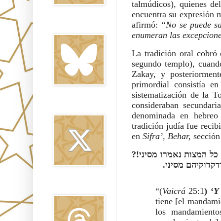
talmúdicos), quienes del
encuentra su expresión 
afirmó:
“No se puede sa
Bluesky
enumeran las excepcion
La tradición oral cobró 
segundo templo), cuand
Zakay, y posteriormen
primordial consistía en
sistematización de la T
consideraban secundaria
Twitter
denominada en hebre
tradición judía fue reci
en
Sifra’, Behar,
sección
" כל המצות נאמרו מסיני
דקדוקיהם מסיני
Threads
“(
Vaicrá
25:1
) ‘
Y
tiene [el mandami
los mandamiento