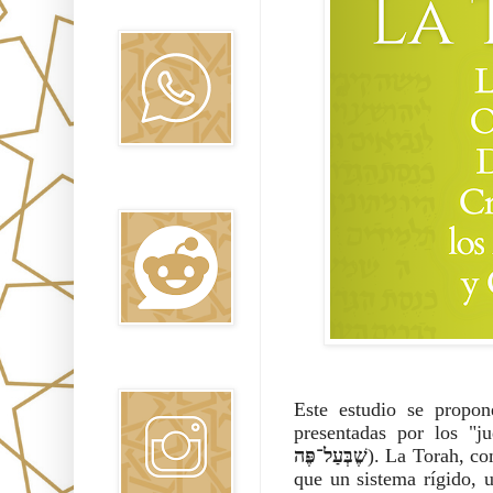
Oraj HaEmet
Reddit
Instagram
Este estudio se propon
presentadas por los "j
שֶׁבְּעַל־פֶּה
). La Torah, c
que un sistema rígido, 