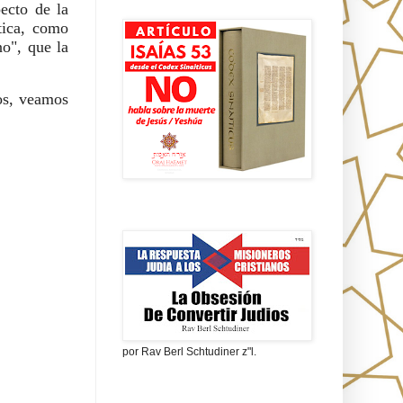
Isaías 53 en griego
pecto de la
ctica, como
o", que la
os, veamos
La obsesión de convertir judíos
por Rav Berl Schtudiner z"l.
¿Quiénes eran los Nazarenos?