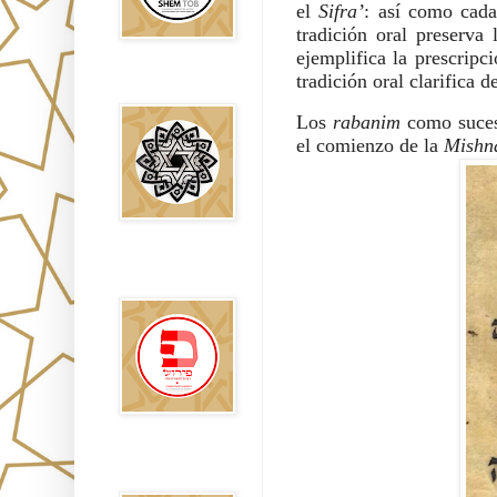
el
Sifra’
: así como cada
tradición oral preserva 
ejemplifica la prescripc
tradición oral clarifica 
Falsos Judíos
Los
rabanim
como suces
el comienzo de la
Mishna
פירוש רבנים
לבשורת מתי
Sitios
Recomendados