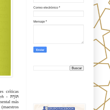
Correo electrónico
*
Mensaje
*
Busca en Oraj HaEmeth
FB
s críticas
peh
-
תּוֹרָה
אורח האמת-Oraj HaEmet: Anti-
misionerismo mesiánico
mental más
m
(maestros