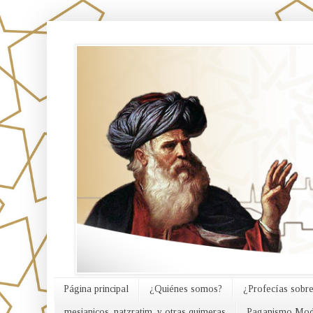
אורח האמת
Página principal
¿Quiénes somos?
¿Profecías sobre
mesianicos, natzratim, y otras quimeras
Paganismo Mod