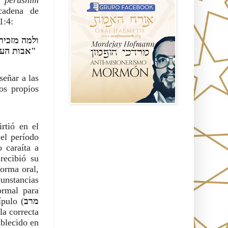
 cadena de
1:4:
אבות העולם לא עמדו על דבריהם"
eñar a las
os propios
irtió en el
Seguidores
 el período
 caraíta a
recibió su
forma oral,
unstancias
ormal para
ípulo (
מרב
la correcta
ablecido en