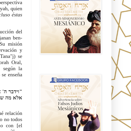
perspectiva
ryah, quien
luso éstas
rucción del
janan ben-
Su misión
ervación y
(Tana"j) se
orah Oral,
Advertencia sobre Falsos Judíos
Mesíanicos
o se enseña
וידבר ה'!?
אלא מה שמ.
é relación
o no todos
o con [el