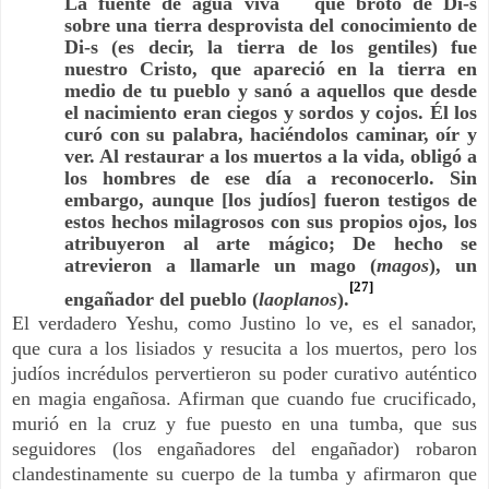
La fuente de agua viva
que brotó de Di-s
sobre una tierra desprovista del conocimiento de
Di-s (es decir, la tierra de los gentiles) fue
nuestro Cristo, que apareció en la tierra en
medio de tu pueblo y sanó a aquellos que desde
el nacimiento eran ciegos y sordos y cojos. Él los
curó con su palabra, haciéndolos caminar, oír y
ver. Al restaurar a los muertos a la vida, obligó a
los hombres de ese día a reconocerlo. Sin
embargo, aunque [los judíos] fueron testigos de
estos hechos milagrosos con sus propios ojos, los
atribuyeron al arte mágico; De hecho se
atrevieron a llamarle un mago (
magos
), un
[27]
engañador del pueblo (
laoplanos
).
El verdadero Yeshu, como Justino lo ve, es el sanador,
que cura a los lisiados y resucita a los muertos, pero los
judíos incrédulos pervertieron su poder curativo auténtico
en magia engañosa. Afirman que cuando fue crucificado,
murió en la cruz y fue puesto en una tumba, que sus
seguidores (los engañadores del engañador) robaron
clandestinamente su cuerpo de la tumba y afirmaron que