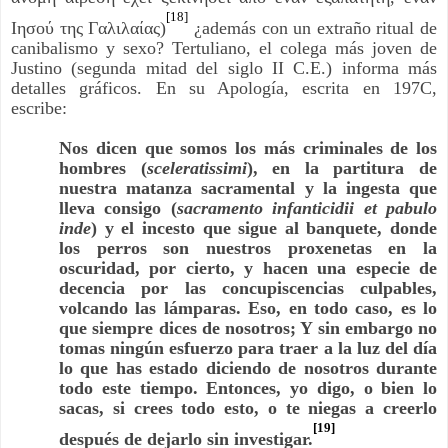
[18]
Ιησού της Γαλιλαίας)
¿además con un extraño ritual de
canibalismo y sexo? Tertuliano, el colega más joven de
Justino (segunda mitad del siglo II C.E.) informa más
detalles gráficos. En su Apología, escrita en 197C,
escribe:
Nos dicen que somos los más criminales de los
hombres (
sceleratissimi
), en la partitura de
nuestra matanza sacramental y la ingesta que
lleva consigo (
sacramento infanticidii et pabulo
inde
) y el incesto que sigue al banquete, donde
los perros son nuestros proxenetas en la
oscuridad, por cierto, y hacen una especie de
decencia por las concupiscencias culpables,
volcando las lámparas. Eso, en todo caso, es lo
que siempre dices de nosotros; Y sin embargo no
tomas ningún esfuerzo para traer a la luz del día
lo que has estado diciendo de nosotros durante
todo este tiempo. Entonces, yo digo, o bien lo
sacas, si crees todo esto, o te niegas a creerlo
[19]
después de dejarlo sin investigar.