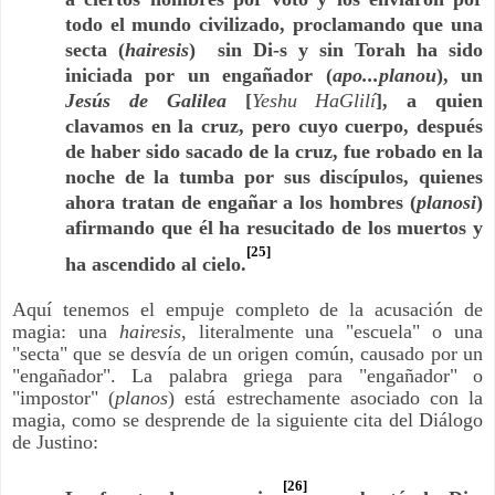
todo el mundo civilizado, proclamando que una
secta (
hairesis
) sin Di-s y sin Torah ha sido
iniciada por un engañador (
apo...planou
), un
Jesús de Galilea
[
Yeshu HaGlilí
], a quien
clavamos en la cruz, pero cuyo cuerpo, después
de haber sido sacado de la cruz, fue robado en la
noche de la tumba por sus discípulos, quienes
ahora tratan de engañar a los hombres (
planosi
)
afirmando que él ha resucitado de los muertos y
[25]
ha ascendido al cielo.
Aquí tenemos el empuje completo de la acusación de
magia: una
hairesis
, literalmente una "escuela" o una
"secta" que se desvía de un origen común, causado por un
"engañador". La palabra griega para "engañador" o
"impostor" (
planos
) está estrechamente asociado con la
magia, como se desprende de la siguiente cita del Diálogo
de Justino:
[26]