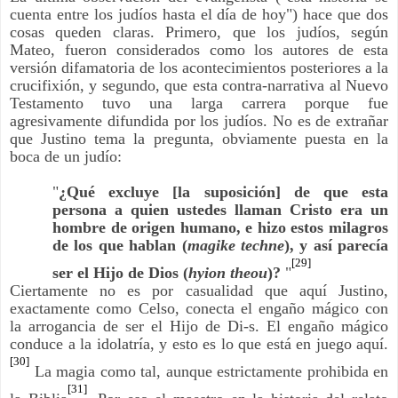
cuenta entre los judíos hasta el día de hoy") hace que dos
cosas queden claras. Primero, que los judíos, según
Mateo, fueron considerados como los autores de esta
versión difamatoria de los acontecimientos posteriores a la
crucifixión, y segundo, que esta contra-narrativa al Nuevo
Testamento tuvo una larga carrera porque fue
agresivamente difundida por los judíos. No es de extrañar
que Justino tema la pregunta, obviamente puesta en la
boca de un judío:
"
¿Qué excluye [la suposición] de que esta
persona a quien ustedes llaman Cristo era un
hombre de origen humano, e hizo estos milagros
de los que hablan (
magike techne
), y así parecía
[29]
ser el Hijo de Dios (
hyion theou
)?
"
Ciertamente no es por casualidad que aquí Justino,
exactamente como Celso, conecta el engaño mágico con
la arrogancia de ser el Hijo de Di-s. El engaño mágico
conduce a la idolatría, y esto es lo que está en juego aquí.
[30]
La magia como tal, aunque estrictamente prohibida en
[31]