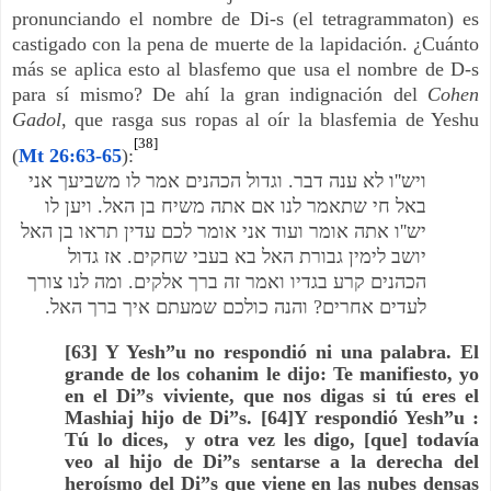
pronunciando el nombre de Di-s (el tetragrammaton) es
castigado con la pena de muerte de la lapidación. ¿Cuánto
más se aplica esto al blasfemo que usa el nombre de D-s
para sí mismo? De ahí la gran indignación del
Cohen
Gadol
, que rasga sus ropas al oír la blasfemia de Yeshu
[38]
(
Mt 26:63-65
):
וגדול הכהנים אמר לו משביעך אני
.
ו לא ענה דבר
''
ויש
ויען לו
.
באל חי שתאמר לנו אם אתה משיח בן האל
ו אתה אומר ועוד אני אומר לכם עדין תראו בן האל
''
יש
אז גדול
.
יושב לימין גבורת האל בא בעבי שחקים
ומה לנו צורך
.
הכהנים קרע בגדיו ואמר זה ברך אלקים
.
והנה כולכם שמעתם איך ברך האל
?
לעדים אחרים
[63] Y Yesh”u no respondió ni una palabra. El
grande de los cohanim le dijo: Te manifiesto, yo
en el Di”s viviente, que nos digas si tú eres el
Mashiaj hijo de Di”s. [64]Y respondió Yesh”u :
Tú lo dices, y otra vez les digo, [que] todavía
veo al hijo de Di”s sentarse a la derecha del
heroísmo del Di”s que viene en las nubes densas