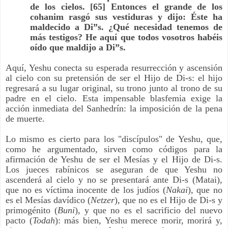
de los cielos. [65] Entonces el grande de los
cohanim rasgó sus vestiduras y dijo: Éste ha
maldecido a Di”s. ¿Qué necesidad tenemos de
más testigos? He aquí que todos vosotros habéis
oído que maldijo a Di”s.
Aquí, Yeshu conecta su esperada resurrección y ascensión
al cielo con su pretensión de ser el Hijo de Di-s: el hijo
regresará a su lugar original, su trono junto al trono de su
padre en el cielo. Esta impensable blasfemia exige la
acción inmediata del Sanhedrín: la imposición de la pena
de muerte.
Lo mismo es cierto para los "discípulos" de Yeshu, que,
como he argumentado, sirven como códigos para la
afirmación de Yeshu de ser el Mesías y el Hijo de Di-s.
Los jueces rabínicos se aseguran de que Yeshu no
ascenderá al cielo y no se presentará ante Di-s (Matai),
que no es víctima inocente de los judíos (
Nakai
), que no
es el Mesías davídico (
Netzer
), que no es el Hijo de Di-s y
primogénito (
Buni
), y que no es el sacrificio del nuevo
pacto (
Todah
): más bien, Yeshu merece morir, morirá y,