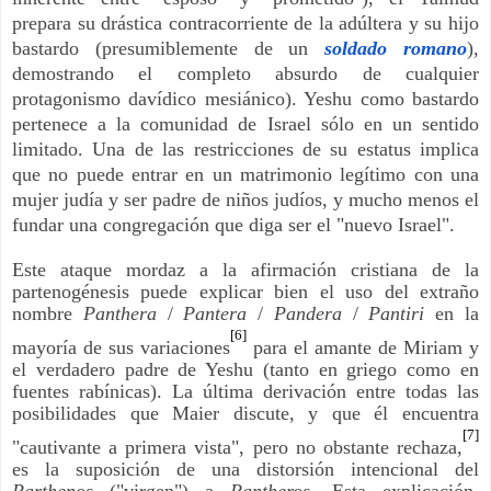
prepara su drástica contracorriente de la adúltera y su hijo
bastardo (presumiblemente de un
soldado romano
),
demostrando el completo absurdo de cualquier
protagonismo davídico mesiánico). Yeshu como bastardo
pertenece a la comunidad de Israel sólo en un sentido
limitado. Una de las restricciones de su estatus implica
que no puede entrar en un matrimonio legítimo con una
mujer judía y ser padre de niños judíos, y mucho menos el
fundar una congregación que diga ser el "nuevo Israel".
Este ataque mordaz a la afirmación cristiana de la
partenogénesis puede explicar bien el uso del extraño
nombre
Panthera
/
Pantera
/
Pandera
/
Pantiri
en la
[6]
mayoría de sus variaciones
para el amante de Miriam y
el verdadero padre de Yeshu (tanto en griego como en
fuentes rabínicas). La última derivación entre todas las
posibilidades que Maier discute, y que él encuentra
[7]
"cautivante a primera vista", pero no obstante rechaza,
es la suposición de una distorsión intencional del
Parthenos
("virgen") a
Pantheros
. Esta explicación,