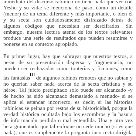
inmediato del discurso rabínico no tiene nada que ver con
Yeshu y su vida: se menciona de paso, como un detalle
(menor) de un tema diferente y más importante, o bien él
y su secta son cuidadosamente disfrazado detrás de
algunos códigos que necesitan ser descifrados. Sin
embargo, nuestra lectura atenta de los textos relevantes
produce una serie de resultados que pueden resumirse y
ponerse en su contexto apropiado.
En primer lugar, hay que subrayar que nuestros textos, a
pesar de su presentación dispersa y fragmentaria, no
pueden ser rechazados como tonterías y ficciones, como
[1]
las fantasías
de algunos rabinos remotos que no sabían y
no querían saber nada acerca de la secta cristiana y su
héroe. Tal juicio precipitado sólo puede ser alcanzado -y
de hecho ha sido alcanzado demasiado a menudo- si se
aplica el estándar incorrecto, es decir, si las historias
rabínicas se peinan por restos de su historicidad, porque la
verdad histórica ocultada bajo los escombros y la basura
de información perdida o mal entendida. Una y otra vez
he argumentado que tal enfoque no cede mucho (si es que
nada), que es simplemente la pregunta incorrecta dirigida