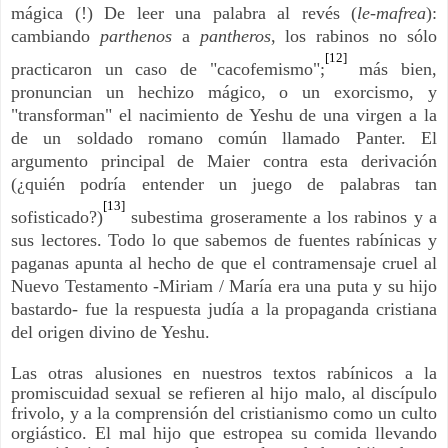
mágica (!) De leer una palabra al revés (
le-mafrea
):
cambiando
parthenos
a
pantheros
, los rabinos no sólo
[12]
practicaron un caso de "cacofemismo";
más bien,
pronuncian un hechizo mágico, o un exorcismo, y
"transforman" el nacimiento de Yeshu de una virgen a la
de un soldado romano común llamado Panter. El
argumento principal de Maier contra esta derivación
(¿quién podría entender un juego de palabras tan
[13]
sofisticado?)
subestima groseramente a los rabinos y a
sus lectores. Todo lo que sabemos de fuentes rabínicas y
paganas apunta al hecho de que el contramensaje cruel al
Nuevo Testamento -Miriam / María era una puta y su hijo
bastardo- fue la respuesta judía a la propaganda cristiana
del origen divino de Yeshu.
Las otras alusiones en nuestros textos rabínicos a la
promiscuidad sexual se refieren al hijo malo, al discípulo
frivolo, y a la comprensión del cristianismo como un culto
orgiástico. El mal hijo que estropea su comida llevando