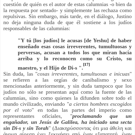
cuestión de quién es el autor de estas calumnias -o bien da
la respuesta por sentado- y simplemente las rechaza como
repulsivas. Sin embargo, más tarde, en el diálogo, Justino
no deja ninguna duda de que él sostiene a los judíos
responsables de las calumnias:
"Y tú [los judíos] le acusas [de Yeshu] de haber
enseñado esas cosas irreverentes, tumultuosas y
perversas, acusan a todos los que miran hacia
arriba y lo reconocen como su Cristo, su
[17]
maestro, y el Hijo de Di-s ".
Sin duda, las "
cosas irreverentes, tumultuosas e inicuas
"
se refieren a las orgías de canibalismo y sexo
mencionadas anteriormente, y sin duda tampoco que los
judíos no sólo se presentan aquí como la fuente de las
calumnias, sino como quienes la difunden sobre todo el
mundo civilizado, enviando "
a ciertos hombres escogidos
por el voto
" en todas las partes del imperio como
representantes oficiales, "
proclamando que un
engañador, un Jesús de Galilea, ha iniciado una secta
sin Di-s y sin Torah
" (Διακηρύσσοντας ότι μια άθελη και
άνομη αίρεση έχει ξεκινήσει από έναν εξαπατητή, έναν