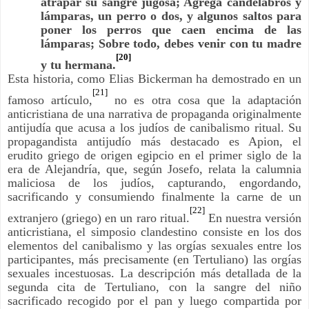
atrapar su sangre jugosa; Agrega candelabros y
lámparas, un perro o dos, y algunos saltos para
poner los perros que caen encima de las
lámparas; Sobre todo, debes venir con tu madre
[20]
y tu hermana.
Esta historia, como Elias Bickerman ha demostrado en un
[21]
famoso artículo,
no es otra cosa que la adaptación
anticristiana de una narrativa de propaganda originalmente
antijudía que acusa a los judíos de canibalismo ritual. Su
propagandista antijudío más destacado es Apion, el
erudito griego de origen egipcio en el primer siglo de la
era de Alejandría, que, según Josefo, relata la calumnia
maliciosa de los judíos, capturando, engordando,
sacrificando y consumiendo finalmente la carne de un
[22]
extranjero (griego) en un raro ritual.
En nuestra versión
anticristiana, el simposio clandestino consiste en los dos
elementos del canibalismo y las orgías sexuales entre los
participantes, más precisamente (en Tertuliano) las orgías
sexuales incestuosas. La descripción más detallada de la
segunda cita de Tertuliano, con la sangre del niño
sacrificado recogido por el pan y luego compartida por