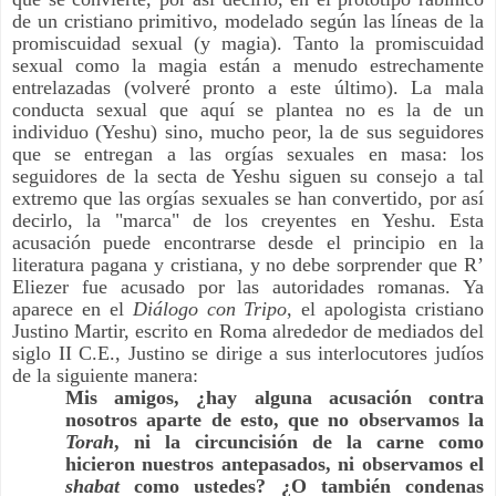
de un cristiano primitivo, modelado según las líneas de la
promiscuidad sexual (y magia). Tanto la promiscuidad
sexual como la magia están a menudo estrechamente
entrelazadas (volveré pronto a este último). La mala
conducta sexual que aquí se plantea no es la de un
individuo (Yeshu) sino, mucho peor, la de sus seguidores
que se entregan a las orgías sexuales en masa: los
seguidores de la secta de Yeshu siguen su consejo a tal
extremo que las orgías sexuales se han convertido, por así
decirlo, la "marca" de los creyentes en Yeshu. Esta
acusación puede encontrarse desde el principio en la
literatura pagana y cristiana, y no debe sorprender que R’
Eliezer fue acusado por las autoridades romanas. Ya
aparece en el
Diálogo con Tripo
, el apologista cristiano
Justino Martir, escrito en Roma alrededor de mediados del
siglo II C.E., Justino se dirige a sus interlocutores judíos
de la siguiente manera:
Mis amigos, ¿hay alguna acusación contra
nosotros aparte de esto, que no observamos la
Torah
, ni la circuncisión de la carne como
hicieron nuestros antepasados, ni observamos el
shabat
como ustedes? ¿O también condenas