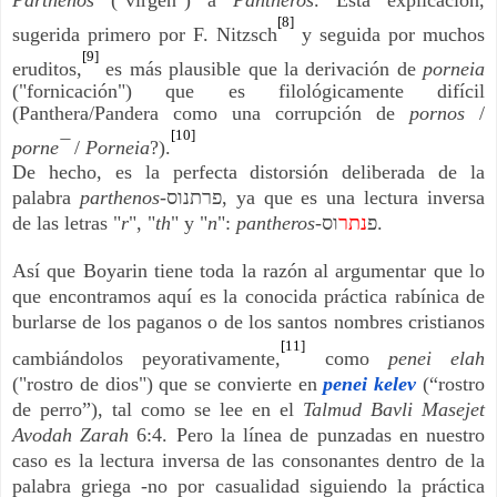
[8]
sugerida primero por F. Nitzsch
y seguida por muchos
[9]
eruditos,
es más plausible que la derivación de
porneia
("fornicación") que es filológicamente difícil
(Panthera/Pandera como una corrupción de
pornos
/
[10]
porne¯
/
Porneia
?).
De hecho, es la perfecta distorsión deliberada de la
palabra
parthenos-
פרתנוס
, ya que es una lectura inversa
de las letras "
r
", "
th
" y "
n
":
pantheros-
נתר
פ
וס.
Así que Boyarin tiene toda la razón al argumentar que lo
que encontramos aquí es la conocida práctica rabínica de
burlarse de los paganos o de los santos nombres cristianos
[11]
cambiándolos peyorativamente,
como
penei elah
("rostro de dios") que se convierte en
penei kelev
(“rostro
de perro”), tal como se lee en el
Talmud Bavli Masejet
Avodah Zarah
6:4. Pero la línea de punzadas en nuestro
caso es la lectura inversa de las consonantes dentro de la
palabra griega -no por casualidad siguiendo la práctica