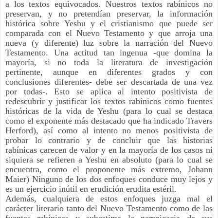
a los textos equivocados. Nuestros textos rabínicos no
preservan, y no pretendían preservar, la información
histórica sobre Yeshu y el cristianismo que puede ser
comparada con el Nuevo Testamento y que arroja una
nueva (y diferente) luz sobre la narración del Nuevo
Testamento. Una actitud tan ingenua -que domina la
mayoría, si no toda la literatura de investigación
pertinente, aunque en diferentes grados y con
conclusiones diferentes- debe ser descartada de una vez
por todas-. Esto se aplica al intento positivista de
redescubrir y justificar los textos rabínicos como fuentes
históricas de la vida de Yeshu (para lo cual se destaca
como el exponente más destacado que ha indicado Travers
Herford), así como al intento no menos positivista de
probar lo contrario y de concluir que las historias
rabínicas carecen de valor y en la mayoría de los casos ni
siquiera se refieren a Yeshu en absoluto (para lo cual se
encuentra, como el proponente más extremo, Johann
Maier) Ninguno de los dos enfoques conduce muy lejos y
es un ejercicio inútil en erudición erudita estéril.
Además, cualquiera de estos enfoques juzga mal el
carácter literario tanto del Nuevo Testamento como de las
fuentes rabínicas y subestima la perspicacia de sus