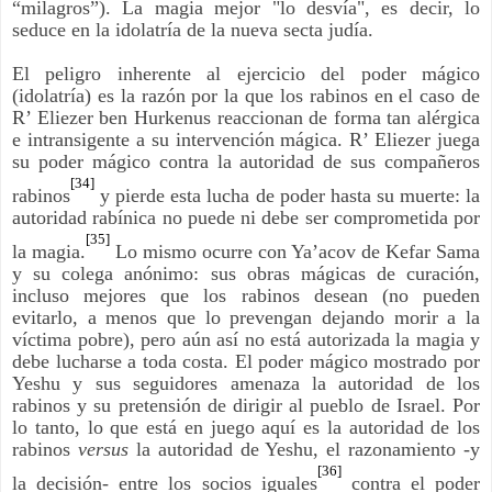
“milagros”). La magia mejor "lo desvía", es decir, lo
seduce en la idolatría de la nueva secta judía.
El peligro inherente al ejercicio del poder mágico
(idolatría) es la razón por la que los rabinos en el caso de
R’ Eliezer ben Hurkenus reaccionan de forma tan alérgica
e intransigente a su intervención mágica. R’ Eliezer juega
su poder mágico contra la autoridad de sus compañeros
[34]
rabinos
y pierde esta lucha de poder hasta su muerte: la
autoridad rabínica no puede ni debe ser comprometida por
[35]
la magia.
Lo mismo ocurre con Ya’acov de Kefar Sama
y su colega anónimo: sus obras mágicas de curación,
incluso mejores que los rabinos desean (no pueden
evitarlo, a menos que lo prevengan dejando morir a la
víctima pobre), pero aún así no está autorizada la magia y
debe lucharse a toda costa. El poder mágico mostrado por
Yeshu y sus seguidores amenaza la autoridad de los
rabinos y su pretensión de dirigir al pueblo de Israel. Por
lo tanto, lo que está en juego aquí es la autoridad de los
rabinos
versus
la autoridad de Yeshu, el razonamiento -y
[36]
la decisión- entre los socios iguales
contra el poder