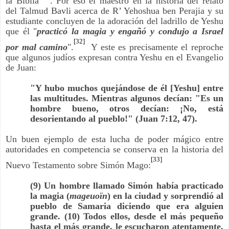
la Biblia
. Por eso el maestro en la historia del relato
del Talmud Bavli acerca de R’ Yehoshua ben Perajia y su
estudiante concluyen de la adoración del ladrillo de Yeshu
que él "
practicó la magia y engañó y condujo a Israel
[32]
por mal camino
".
Y este es precisamente el reproche
que algunos judíos expresan contra Yeshu en el Evangelio
de Juan:
"Y hubo muchos quejándose de él [Yeshu] entre
las multitudes. Mientras algunos decían: "Es un
hombre bueno, otros decían: ¡No, está
desorientando al pueblo!" (Juan 7:12, 47).
Un buen ejemplo de esta lucha de poder mágico entre
autoridades en competencia se conserva en la historia del
[33]
Nuevo Testamento sobre Simón Mago:
(9) Un hombre llamado Simón había practicado
la magia (
mageuoïn
) en la ciudad y sorprendió al
pueblo de Samaria diciendo que era alguien
grande. (10) Todos ellos, desde el más pequeño
hasta el más grande, le escucharon atentamente,