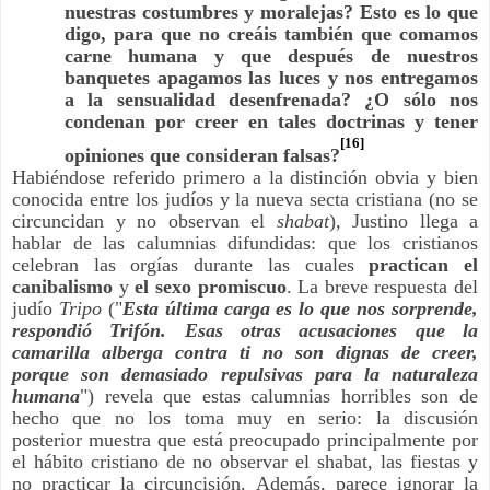
nuestras costumbres y moralejas? Esto es lo que
digo, para que no creáis también que comamos
carne humana y que después de nuestros
banquetes apagamos las luces y nos entregamos
a la sensualidad desenfrenada? ¿O sólo nos
condenan por creer en tales doctrinas y tener
[16]
opiniones que consideran falsas?
Habiéndose referido primero a la distinción obvia y bien
conocida entre los judíos y la nueva secta cristiana (no se
circuncidan y no observan el
shabat
), Justino llega a
hablar de las calumnias difundidas: que los cristianos
celebran las orgías durante las cuales
practican el
canibalismo
y
el sexo promiscuo
. La breve respuesta del
judío
Tripo
("
Esta última carga es lo que nos sorprende,
respondió Trifón. ​​Esas otras acusaciones que la
camarilla alberga contra ti no son dignas de creer,
porque son demasiado repulsivas para la naturaleza
humana
") revela que estas calumnias horribles son de
hecho que no los toma muy en serio: la discusión
posterior muestra que está preocupado principalmente por
el hábito cristiano de no observar el shabat, las fiestas y
no practicar la circuncisión. Además, parece ignorar la