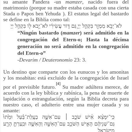
su amante Pandera -un
mamzer
, nacido fuera del
matrimonio (porque su madre estaba casada con una cierta
Stada o Papos ben Yehuda ). El estatus legal del bastardo
se define en la Biblia como tal:
לֹא־יָבֹ֥א מַמְזֵ֖ר בִּקְהַ֣ל יְיָ גַּ֚ם דּ֣וֹר עֲשִׂירִ֔י לֹא־יָ֥בֹא ל֖וֹ בִּקְהַ֥ל יְיָ
“Ningún bastardo (
mamzer
) será admitido en la
congregación del Etern-o; Hasta la décima
generación no será admitido en la congregación
del Etern-o”
-Devarim / Deuteronomio
23: 3.
Un destino que comparte con los eunucos y los amonitas
y los moabitas: está excluido de la congregación de Israel
[4]
por el previsible futuro.
Su madre adúltera merece, de
acuerdo con la ley bíblica y rabínica, la pena de muerte de
lapidación o estrangulación, según la Biblia decreta para
nuestro caso, el adulterio entre una mujer casada y su
amante:
כִּֽי־יִמָּצֵ֨א אִ֜ישׁ שֹׁכֵ֣ב ׀ עִם־אִשָּׁ֣ה בְעֻֽלַת־בַּ֗עַל וּמֵ֙תוּ֙
גַּם־שְׁנֵיהֶ֔ם הָאִ֛ישׁ הַשֹּׁכֵ֥ב עִם־הָאִשָּׁ֖ה וְהָאִשָּׁ֑ה וּבִֽעַרְתָּ֥ הָרָ֖ע
מִיִּשְׂרָאֵֽל