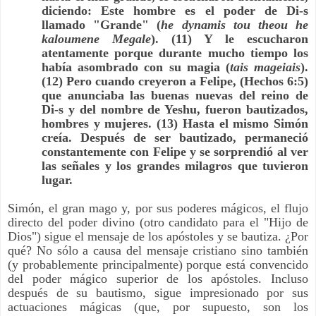
diciendo: Este hombre es el poder de Di-s
llamado "Grande" (
he dynamis tou theou he
kaloumene Megale
). (11) Y le escucharon
atentamente porque durante mucho tiempo los
había asombrado con su magia (
tais mageiais
).
(12) Pero cuando creyeron a Felipe, (Hechos 6:5)
que anunciaba las buenas nuevas del reino de
Di-s y del nombre de Yeshu, fueron bautizados,
hombres y mujeres. (13) Hasta el mismo Simón
creía. Después de ser bautizado, permaneció
constantemente con Felipe y se sorprendió al ver
las señales y los grandes milagros que tuvieron
lugar.
Simón, el gran mago y, por sus poderes mágicos, el flujo
directo del poder divino (otro candidato para el "Hijo de
Dios") sigue el mensaje de los apóstoles y se bautiza. ¿Por
qué? No sólo a causa del mensaje cristiano sino también
(y probablemente principalmente) porque está convencido
del poder mágico superior de los apóstoles. Incluso
después de su bautismo, sigue impresionado por sus
actuaciones mágicas (que, por supuesto, son los