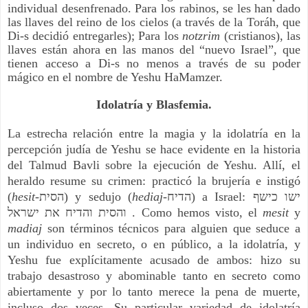
individual desenfrenado. Para los rabinos, se les han dado
las llaves del reino de los cielos (a través de la Toráh, que
Di-s decidió entregarles); Para los
notzrim
(cristianos), las
llaves están ahora en las manos del “nuevo Israel”, que
tienen acceso a Di-s no menos a través de su poder
mágico en el nombre de Yeshu HaMamzer.
Idolatría y Blasfemia.
La estrecha relación entre la magia y la idolatría en la
percepción judía de Yeshu se hace evidente en la historia
del Talmud Bavli sobre la ejecución de Yeshu. Allí, el
heraldo resume su crimen: practicó la brujería e instigó
(
hesit-
הסית
) y sedujo (
hediaj-
הדיח
) a Israel:
ישו כישף
והסית והדיח את ישראל
. Como hemos visto, el
mesit
y
madiaj
son términos técnicos para alguien que seduce a
un individuo en secreto, o en público, a la idolatría, y
Yeshu fue explícitamente acusado de ambos: hizo su
trabajo desastroso y abominable tanto en secreto como
abiertamente y por lo tanto merece la pena de muerte,
incluso dos veces. Su particular variedad de idolatría