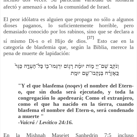
afectó y amenazó a toda la comunidad de Israel.
El peor idólatra es alguien que propaga no sólo a algunos
dioses paganos, lo suficientemente horrible, pero
demasiado conocido por los rabinos, sino que se declara a
[37]
sí mismo Di-s o el Hijo de dios.
Esto cae en la
categoría de blasfemia que, según la Biblia, merece la
pena de muerte de lapidación:
וְנֹקֵ֤ב שֵׁם־יְיָ מ֣וֹת יוּמָ֔ת רָג֥וֹם יִרְגְּמוּ־ב֖וֹ כָּל־הָעֵדָ֑ה כַּגֵּר֙
כָּֽאֶזְרָ֔ח בְּנָקְבוֹ־שֵׁ֖ם יוּמָֽת
"Y el que blasfema (
noqev
) el nombre del Etern-
o, que sin duda será ejecutado, y toda la
congregación lo apedreará; Como el extranjero,
como el que ha nacido en la tierra, cuando
blasfema el nombre del Etern-o, será condenado
a muerte "
-Vaicrá / Levítico 24:16.
En la Mishnah Masejet Sanhedrin 7:5 incluso