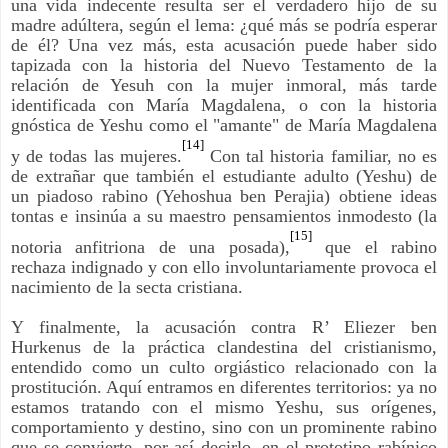
una vida indecente resulta ser el verdadero hijo de su
madre adúltera, según el lema: ¿qué más se podría esperar
de él? Una vez más, esta acusación puede haber sido
tapizada con la historia del Nuevo Testamento de la
relación de Yesuh con la mujer inmoral, más tarde
identificada con María Magdalena, o con la historia
gnóstica de Yeshu como el "amante" de María Magdalena
[14]
y de todas las mujeres.
Con tal historia familiar, no es
de extrañar que también el estudiante adulto (Yeshu) de
un piadoso rabino (Yehoshua ben Perajia) obtiene ideas
tontas e insinúa a su maestro pensamientos inmodesto (la
[15]
notoria anfitriona de una posada),
que el rabino
rechaza indignado y con ello involuntariamente provoca el
nacimiento de la secta cristiana.
Y finalmente, la acusación contra R’ Eliezer ben
Hurkenus de la práctica clandestina del cristianismo,
entendido como un culto orgiástico relacionado con la
prostitución. Aquí entramos en diferentes territorios: ya no
estamos tratando con el mismo Yeshu, sus orígenes,
comportamiento y destino, sino con un prominente rabino
que se convierte, por así decirlo, en el prototipo rabínico