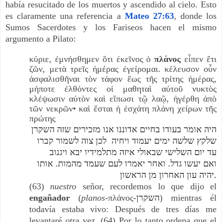
había resucitado de los muertos y ascendido al cielo. Esto
es claramente una referencia a
Mateo 27:63
, donde los
Sumos Sacerdotes y los Fariseos hacen el mismo
argumento a Pilato:
κύριε, ἐμνήσθημεν ὅτι ἐκεῖνος ὁ
πλάνος
εἶπεν ἔτι
ζῶν, μετὰ τρεῖς ἡμέρας ἐγείρομαι. κέλευσον οὖν
ἀσφαλισθῆναι τὸν τάφον ἕως τῆς τρίτης ἡμέρας,
μήποτε ἐλθόντες οἱ μαθηταὶ αὐτοῦ νυκτὸς
κλέψωσιν αὐτὸν καὶ εἴπωσι τῷ λαῷ, ἠγέρθη ἀπὸ
τῶν νεκρῶν• καὶ ἔσται ἡ ἐσχάτη πλάνη χείρων τῆς
πρώτης
היה אומר בעודו בחיים
אדוננו אנו מזכירים שזה השקרן
שלקץ שלשה ימים יעמוד ויחיה לכן צוה לשמור קברו
עד יום השלישי שבאולי איזה מתלמידיו יבא ויגנוב
אותו
.
ואחר יאמרו לעם שעמד מהמות
.
ואם יעשו גדל
יהיה עון האחרון מן הראשון
.
(63)
nuestro
señor, recordemos lo que dijo el
engañador
(
planos-
πλάνος-
השקרן
) mientras él
todavía estaba vivo: Después de tres días me
levantaré otra vez. (64) Por lo tanto ordena que el