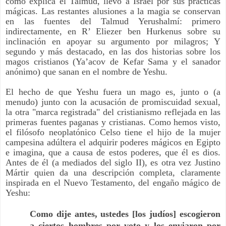
como explica el Talmud, llevó a Israel por sus prácticas
mágicas. Las restantes alusiones a la magia se conservan
en las fuentes del Talmud Yerushalmí: primero
indirectamente, en R’ Eliezer ben Hurkenus sobre su
inclinación en apoyar su argumento por milagros; Y
segundo y más destacado, en las dos historias sobre los
magos cristianos (Ya’acov de Kefar Sama y el sanador
anónimo) que sanan en el nombre de Yeshu.
El hecho de que Yeshu fuera un mago es, junto o (a
menudo) junto con la acusación de promiscuidad sexual,
la otra "marca registrada" del cristianismo reflejada en las
primeras fuentes paganas y cristianas. Como hemos visto,
el filósofo neoplatónico Celso tiene el hijo de la mujer
campesina adúltera el adquirir poderes mágicos en Egipto
e imagina, que a causa de estos poderes, que él es dios.
Antes de él (a mediados del siglo II), es otra vez Justino
Mártir quien da una descripción completa, claramente
inspirada en el Nuevo Testamento, del engaño mágico de
Yeshu:
Como dije antes, ustedes [los judíos] escogieron
a ciertos hombres por voto y los enviaron por