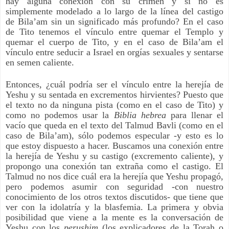
hay alguna conexión con su crimen y si no es
simplemente modelado a lo largo de la línea del castigo
de Bila’am sin un significado más profundo? En el caso
de Tito tenemos el vínculo entre quemar el Templo y
quemar el cuerpo de Tito, y en el caso de Bila’am el
vínculo entre seducir a Israel en orgías sexuales y sentarse
en semen caliente.
Entonces, ¿cuál podría ser el vínculo entre la herejía de
Yeshu y su sentada en excrementos hirvientes? Puesto que
el texto no da ninguna pista (como en el caso de Tito) y
como no podemos usar la
Biblia hebrea
para llenar el
vacío que queda en el texto del Talmud Bavli (como en el
caso de Bila’am), sólo podemos especular -y esto es lo
que estoy dispuesto a hacer. Buscamos una conexión entre
la herejía de Yeshu y su castigo (excremento caliente), y
propongo una conexión tan extraña como el castigo. El
Talmud no nos dice cuál era la herejía que Yeshu propagó,
pero podemos asumir con seguridad -con nuestro
conocimiento de los otros textos discutidos- que tiene que
ver con la idolatría y la blasfemia. La primera y obvia
posibilidad que viene a la mente es la conversación de
Yeshu con los
perushim
(los explicadores de la Torah o