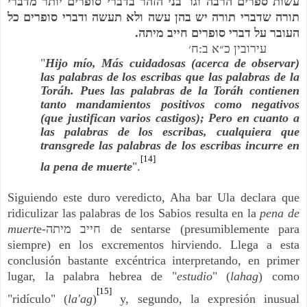
בני הזהר בדברי סופרים יותר מדברי
'
עשות ספרים הרבה וגו
תורה שדברי תורה יש בהן עשה ולא תעשה ודברי סופרים כל
.
העובר על דברי סופרים חייב מיתה
ח׳
:
עירובין כ״א ב
"
Hijo mío, Más cuidadosas (acerca de observar)
las palabras de los escribas que las palabras de la
Toráh. Pues las palabras de la Toráh contienen
tanto mandamientos positivos como negativos
(que justifican varios castigos); Pero en cuanto a
las palabras de los escribas, cualquiera que
transgrede las palabras de los escribas incurre en
[14]
la pena de muerte
".
Siguiendo este duro veredicto, Aha bar Ula declara que
ridiculizar las palabras de los Sabios resulta en la
pena de
muert
e-
חייב מיתה
de sentarse (presumiblemente para
siempre) en los excrementos hirviendo. Llega a esta
conclusión bastante excéntrica interpretando, en primer
lugar, la palabra hebrea de "
estudio
" (
lahag
) como
[15]
"ridículo" (
la'ag
)
y, segundo, la expresión inusual