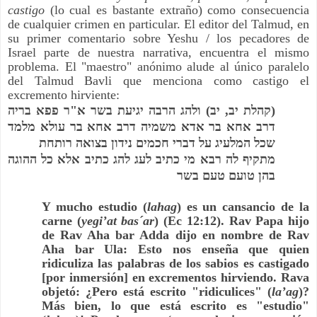
castigo
(lo cual es bastante extraño) como consecuencia
de cualquier crimen en particular. El editor del Talmud, en
su primer comentario sobre Yeshu / los pecadores de
Israel parte de nuestra narrativa, encuentra el mismo
problema. El "maestro" anónimo alude al único paralelo
del Talmud Bavli que menciona como castigo el
excremento hirviente:
ר פפא בריה
"
ולהג הרבה יגיעת בשר א
)
יב
,
קהלת יב
(
דרב אחא בר אדא משמיה דרב אחא בר עולא מלמד
שכל המלעיג על דברי חכמים נידון בצואה רותחת
מתקיף לה רבא מי כתיב לעג להג כתיב אלא כל ההוגה
בהן טועם טעם בשר
Y mucho estudio (
lahag
) es un cansancio de la
carne (
yegi’at bas´ar
) (Ec 12:12). Rav Papa hijo
de Rav Aha bar Adda dijo en nombre de Rav
Aha bar Ula: Esto nos enseña que quien
ridiculiza las palabras de los sabios es castigado
[por inmersión] en excrementos hirviendo. Rava
objetó: ¿Pero está escrito "ridiculices" (
la’ag
)?
Más bien, lo que está escrito es "estudio"