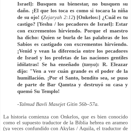
Israel]: Busquen su bienestar, no busquen su
daño. ¡El que los toca es como si tocara la niña
de su ojo! (
Zejaryah 2:12
) [Onkelos:] ¿Cuál es tu
castigo? [Yeshu / los pecadores de Israel]: Estar
con excrementos hirviendo. Porque el maestro
ha dicho: Quien se burla de las palabras de los
Sabios es castigado con excrementos hirviendo.
¡Venid y vean la diferencia entre los pecadores
de Israel y los profetas de las naciones gentiles
idólatras! Se ha enseñado (
tanya
): R. Eleazar
dijo: "Ven a ver cuán grande es el poder de la
humillación. ¡Por el Santo, bendito sea, se puso
de parte de Bar Qamtza y destruyó su casa y
quemó Su Templo!
-Talmud Bavli Masejet Gitin 56b–57a.
La historia comienza con Onkelos, que es bien conocido
como el supuesto traductor de la Biblia hebrea en arameo
(ya veces confundido con Akylas / Aquila, el traductor de