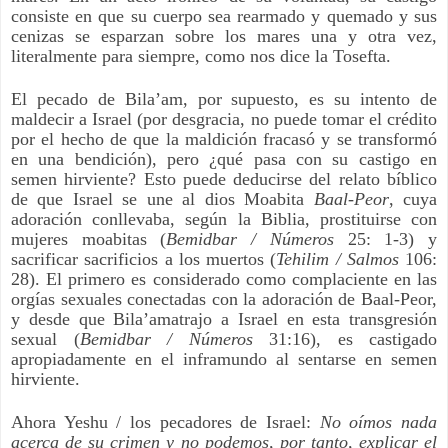
consiste en que su cuerpo sea rearmado y quemado y sus
cenizas se esparzan sobre los mares una y otra vez,
literalmente para siempre, como nos dice la Tosefta.
El pecado de Bila’am, por supuesto, es su intento de
maldecir a Israel (por desgracia, no puede tomar el crédito
por el hecho de que la maldición fracasó y se transformó
en una bendición), pero ¿qué pasa con su castigo en
semen hirviente? Esto puede deducirse del relato bíblico
de que Israel se une al dios Moabita
Baal-Peor
, cuya
adoración conllevaba, según la Biblia, prostituirse con
mujeres moabitas (
Bemidbar / Números
25: 1-3) y
sacrificar sacrificios a los muertos (
Tehilim / Salmos
106:
28). El primero es considerado como complaciente en las
orgías sexuales conectadas con la adoración de Baal-Peor,
y desde que Bila’amatrajo a Israel en esta transgresión
sexual (
Bemidbar / Números
31:16), es castigado
apropiadamente en el inframundo al sentarse en semen
hirviente.
Ahora Yeshu / los pecadores de Israel:
No oímos nada
acerca de su crimen y no podemos, por tanto, explicar el