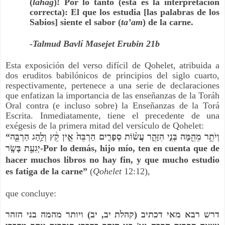
(
lahag
)! Por lo tanto (esta es la interpretación
correcta): El que los estudia [las palabras de los
Sabios] siente el sabor (
ta’am
) de la carne.
-Talmud Bavlí Masejet Erubin 21b
Esta exposición del verso difícil de Qohelet, atribuida a
dos eruditos babilónicos de principios del siglo cuarto,
respectivamente, pertenece a una serie de declaraciones
que enfatizan la importancia de las enseñanzas de la Toráh
Oral contra (e incluso sobre) la Enseñanzas de la Torá
Escrita. Inmediatamente, tiene el precedente de una
exégesis de la primera mitad del versículo de Qohelet:
“
וְיֹתֵ֥ר מֵהֵ֖מָּה בְּנִ֣י הִזָּהֵ֑ר עֲשׂ֨וֹת סְפָרִ֤ים הַרְבֵּה֙ אֵ֣ין קֵ֔ץ וְלַ֥הַג הַרְבֵּ֖ה
יְגִעַ֥ת בָּשָֽׂר
-Por lo demás, hijo mío, ten en cuenta que de
hacer muchos libros no hay fin, y que mucho estudio
es fatiga de la carne”
(
Qohelet
12:12),
que concluye:
ויותר מהמה בני הזהר
)
יב
,
קהלת יב
(
דרש רבא מאי דכתיב