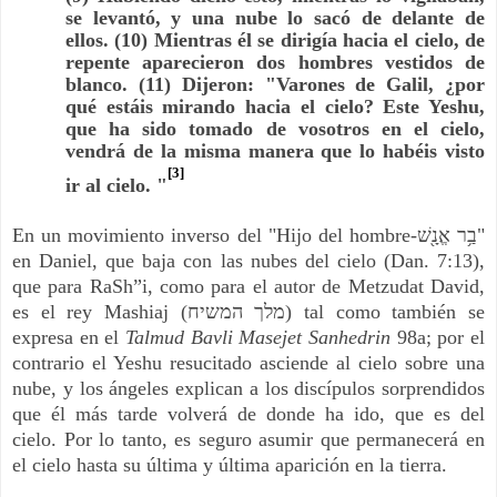
se levantó, y una nube lo sacó de delante de
ellos. (10) Mientras él se dirigía hacia el cielo, de
repente aparecieron dos hombres vestidos de
blanco. (11) Dijeron: "Varones de Galil, ¿por
qué estáis mirando hacia el cielo? Este Yeshu,
que ha sido tomado de vosotros en el cielo,
vendrá de la misma manera que lo habéis visto
[3]
ir al cielo. "
En un movimiento inverso del "Hijo del hombre-
בַ֥ר אֱנָ֖שׁ
"
en Daniel, que baja con las nubes del cielo (Dan. 7:13),
que para RaSh”i, como para el autor de Metzudat David,
es el rey Mashiaj (
מלך המשיח
) tal como también se
expresa en el
Talmud Bavli Masejet Sanhedrin
98a; por el
contrario el Yeshu resucitado asciende al cielo sobre una
nube, y los ángeles explican a los discípulos sorprendidos
que él más tarde volverá de donde ha ido, que es del
cielo. Por lo tanto, es seguro asumir que permanecerá en
el cielo hasta su última y última aparición en la tierra.