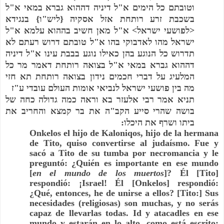
ל
"
ל דיניה דההוא גברא במאי א
"
וטובתם כל הימים א
בנגידא
}
ו
"
ליש
{
בשכבת זרע רותחת אזל אסקיה
ל
"
ל מאן חשיב בההוא עלמא א
"
א
>
לפושעי ישראל
<
ל טובתם דרוש רעתם לא
"
ישראל מהו לאדבוקי בהו א
ל דיניה
"
תדרוש כל הנוגע בהן כאילו נוגע בבבת עינו א
ל בצואה רותחת דאמר מר כל
"
דההוא גברא במאי א
המלעיג על דברי חכמים נידון בצואה רותחת תא חזי
ז
"
מה בין פושעי ישראל לנביאי אומות העולם עובדי ע
תניא אמר רבי אלעזר בא וראה כמה גדולה כחה של
ה את בר קמצא והחריב את
"
בושה שהרי סייע הקב
:
ביתו ושרף את היכלו
Onkelos el hijo de Kaloniqos, hijo de la hermana
de Tito, quiso convertirse al judaísmo. Fue y
sacó a Tito de su tumba por necromancia y le
preguntó: ¿Quién es importante en ese mundo
[
en el mundo de los muertos
]? Él [Tito]
respondió: ¡Israel! Él [Onkelos] respondió:
¿Qué, entonces, he de unirse a ellos? [Tito:] Sus
necesidades (religiosas) son muchas, y no serás
capaz de llevarlas todas. Id y atacadles en ese
mundo y estarán en lo alto, como está escrito: