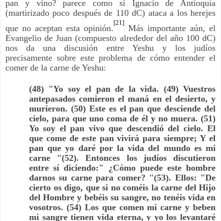
pan y vino? parece como si Ignacio de Antioquía
(martirizado poco después de 110 dC) ataca a los herejes
[21]
que no aceptan esta opinión.
Más importante aún, el
Evangelio de Juan (compuesto alrededor del año 100 dC)
nos da una discusión entre Yeshu y los judíos
precisamente sobre este problema de cómo entender el
comer de la carne de Yeshu:
(48) "Yo soy el pan de la vida. (49) Vuestros
antepasados ​​comieron el maná en el desierto, y
murieron. (50) Este es el pan que desciende del
cielo, para que uno coma de él y no muera. (51)
Yo soy el pan vivo que descendió del cielo. El
que come de este pan vivirá para siempre; Y el
pan que yo daré por la vida del mundo es mi
carne "(52). Entonces los judíos discutieron
entre sí diciendo:" ¿Cómo puede este hombre
darnos su carne para comer? "(53). Ellos: "De
cierto os digo, que si no coméis la carne del Hijo
del Hombre y bebéis su sangre, no tenéis vida en
vosotros. (54) Los que comen mi carne y beben
mi sangre tienen vida eterna, y yo los levantaré