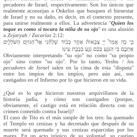
pecadores de Israel, respectivamente: Son los únicos que
realmente aconsejan a Onkelos que busquen el bienestar
de Israel y no su daño, es decir, en el contexto presente,
para unirse realmente a ellos. La advertencia "
Quien los
toque es como si tocara la niña de su ojo
" es una alusión
a
Zejaryah / Zacarías
2:12:
כִּ֣י כֹ֣ה אָמַר֮ יְיָ צְבָאוֹת֒ אַחַ֣ר כָּב֔וֹד שְׁלָחַ֕נִי אֶל־הַגּוֹיִ֖ם הַשֹּׁלְלִ֣ים
אֶתְכֶ֑ם כִּ֚י הַנֹּגֵ֣עַ בָּכֶ֔ם נֹגֵ֖עַ בְּבָבַ֥ת עֵינֽוֹ׃
Obviamente interpretando "su ojo" no como "su propio
ojo" sino como "su ojo". Por lo tanto, Yeshu /
los
pecadores de Israel
salen en la cima de esta "disputa"
entre los impíos de los impíos, pero aún así, son
castigados en el Infierno por lo que hicieron en su vida.
¿Qué es lo que hicieron nuestros arquivillanos de la
historia judía, y cómo son castigados (porque,
obviamente, el castigo está en relación directa con su
crimen cometido contra Israel)?
El caso de Tito es el más simple de los tres: ha quemado
el Templo en cenizas y ha decretado que después de su
muerte será quemado y sus cenizas esparcidas por los
mares. En un acto irónico de su voluntad, su castigo