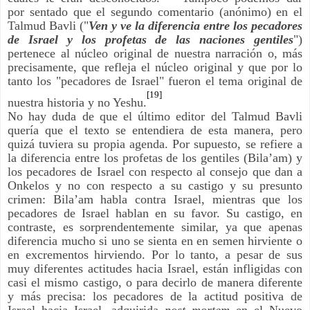
por sentado que el segundo comentario (anónimo) en el
Talmud Bavli ("
Ven y ve la diferencia entre los pecadores
de Israel y los profetas de las naciones gentiles
")
pertenece al núcleo original de nuestra narración o, más
precisamente, que refleja el núcleo original y que por lo
tanto los "pecadores de Israel" fueron el tema original de
[19]
nuestra historia y no Yeshu.
No hay duda de que el último editor del Talmud Bavli
quería que el texto se entendiera de esta manera, pero
quizá tuviera su propia agenda. Por supuesto, se refiere a
la diferencia entre los profetas de los gentiles (Bila’am) y
los pecadores de Israel con respecto al consejo que dan a
Onkelos y no con respecto a su castigo y su presunto
crimen: Bila’am habla contra Israel, mientras que los
pecadores de Israel hablan en su favor. Su castigo, en
contraste, es sorprendentemente similar, ya que apenas
diferencia mucho si uno se sienta en en semen hirviente o
en excrementos hirviendo. Por lo tanto, a pesar de sus
muy diferentes actitudes hacia Israel, están infligidas con
casi el mismo castigo, o para decirlo de manera diferente
y más precisa: los pecadores de la actitud positiva de
Israel hacia Israel, adquirida
post mortem
en el Nuevo