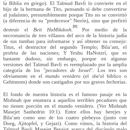
la Biblia en griego). El Talmud Bavli lo convierte en el
hijo de la hermana de Tito, pensando si debe convertirse
al judaísmo, presumiblemente porque Tito no se convirtió
(a diferencia de su "predecesor" Nerón), sino que prefirió
[9]
destruir el
Beit HaMikdosh.
Por medio de la
necromancia de tres villanos del arco de la historia judía
de sus tumbas para informarse y así obtener su consejo:
Titus, el destructor del segundo Templo; Bila’am, el
profeta de las naciones; Y Yeshu HaNotzrí, que es
bastante dudoso, sin embargo, porque en algunas
versiones del Talmud Bavli es reemplazado por la amplia
categoría de los "
pecadores de Israel
". Los tres son
obviamente en el
mundo venidero
(el she'ol bíblico o
Gehinnom) donde son castigados por sus graves fechorías.
El fondo de nuestra historia es el famoso pasaje en la
Mishnah que enumera a aquellos terribles pecadores que
no tienen porción en el mundo venidero. (Ver Mishnah
Masejet Sanhedrin 10:1). Entre ellos hay herejes y
Bila’am como uno de los cuatro plebeyos (junto con
Doeg, Ajitopfel, y Gejazi). Como vimos, la historia del
Talmud Bavli Masejet Berajot acerca del discípulo malo