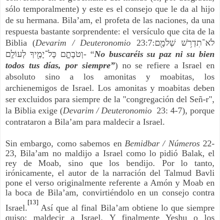
sólo temporalmente) y este es el consejo que le da al hijo
de su hermana. Bila’am, el profeta de las naciones, da una
respuesta bastante sorprendente: el versículo que cita de la
Biblia (
Devarim / Deuteronomio
23:7:
לֹא־תִדְרֹ֥שׁ שְׁלֹמָ֖ם
וְטֹבָתָ֑ם כָּל־יָמֶ֖יךָ לְעוֹלָֽם
- “
No buscaréis su paz ni su bien
todos tus días, por siempre”
) no se refiere a Israel en
absoluto sino a los amonitas y moabitas, los
archienemigos de Israel. Los amonitas y moabitas deben
ser excluidos para siempre de la "congregación del Señ-r",
la Biblia exige (
Devarim / Deuteronomio
23: 4-7), porque
contrataron a Bila’am para maldecir a Israel.
Sin embargo, como sabemos en
Bemidbar / Números
22-
23, Bila’am no maldijo a Israel como lo pidió Balak, el
rey de Moab, sino que los bendijo. Por lo tanto,
irónicamente, el autor de la narración del Talmud Bavli
pone el verso originalmente referente a Amón y Moab en
la boca de Bila’am, convirtiéndolo en un consejo contra
[13]
Israel.
Así que al final Bila’am obtiene lo que siempre
quiso: maldecir a Israel. Y finalmente Yeshu o los