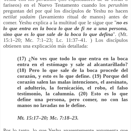
fariseos) en el Nuevo Testamento cuando los
perushim
preguntan del por qué los discípulos de Yeshu no hacen
netilat yadaim
(lavamiento ritual de manos) antes de
comer. Yeshu explica a la multitud que le sigue que "
no es
lo que entra en la boca lo que de fi ne a una persona,
sino que es lo que sale de la boca lo que defina
". (Mt.
15:1–20; Mc. 7:1–23; Lc. 11:37–41. ) Los discípulos
obtienen una explicación más detallada:
(17) ¿No ves que todo lo que entra en la boca
entra en el estómago y sale al alcantarillado?
(18) Pero lo que sale de la boca procede del
corazón, y esto es lo que define. (19) Porque del
corazón salen las malas intenciones, el asesinato,
el adulterio, la fornicación, el robo, el falso
testimonio, la calumnia. (20) Esto es lo que
define una persona, pero comer, no con las
manos no lavadas no le define.
Mt. 15:17–20; Mc. 7:18–23.
Por lo tanto, lo que Yeshu aparentemente argumenta que