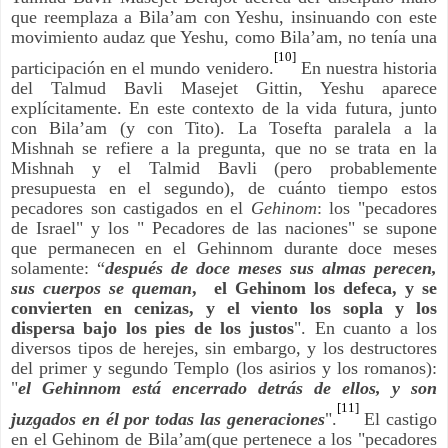
que reemplaza a Bila’am con Yeshu, insinuando con este
movimiento audaz que Yeshu, como Bila’am, no tenía una
[10]
participación en el mundo venidero.
En nuestra historia
del Talmud Bavli Masejet Gittin, Yeshu aparece
explícitamente. En este contexto de la vida futura, junto
con Bila’am (y con Tito). La Tosefta paralela a la
Mishnah se refiere a la pregunta, que no se trata en la
Mishnah y el Talmid Bavli (pero probablemente
presupuesta en el segundo), de cuánto tiempo estos
pecadores son castigados en el
Gehinom
: los "pecadores
de Israel" y los " Pecadores de las naciones" se supone
que permanecen en el Gehinnom durante doce meses
solamente: “
después de doce meses sus almas perecen,
sus cuerpos se queman
, el Gehinom los defeca, y se
convierten en cenizas, y el viento los sopla y los
dispersa bajo los pies de los justos
". En cuanto a los
diversos tipos de herejes, sin embargo, y los destructores
del primer y segundo Templo (los asirios y los romanos):
"
el Gehinnom está encerrado detrás de ellos, y son
[11]
juzgados en él por todas las generaciones
".
El castigo
en el Gehinom de Bila’am(que pertenece a los "pecadores