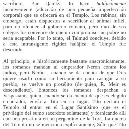
sacrificio, Bar Qamtza lo hace
halájicamente
inconveniente (aducción de una pequeña imperfección
corporal) que se ofrecerá en el Templo. Los rabinos, sin
embargo, están dispuestos a sacrificar al animal infiel,
para no ofender al gobierno romano, pero uno de sus
colegas los convence de que un compromiso tan pobre no
sería aceptable. Por lo tanto, el Talmud concluye, debido
a esta intransigente rigidez halájica, el Templo fue
destruido.
Al principio, e históricamente bastante anacrónicamente,
los romanos mandan al emperador Nerón contra los
judíos, pero Nerón , cuando se da cuenta de que Di-s
quiere usarlo como su herramienta para castigar a su
pueblo, se vuelve un prosélito (de quien, R. Meir es
descendiente). Entonces los romanos despachan a
Vespasiano, quien, cuando se da cuenta de que es elegido
emperador, envía a Tito en su lugar. Tito declara el
Templo al entrar en el Lugar Santísimo (que es el
privilegio del sumo sacerdote solamente) y fornicando allí
con una prostituta en un pergamino de la Torá. La quema
del Templo no se menciona explícitamente; Sólo que Tito