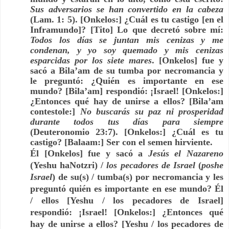
Sus adversarios se han convertido en la cabeza
(Lam. 1: 5). [Onkelos:] ¿Cuál es tu castigo [en el
Inframundo]? [Tito] Lo que decretó sobre mí:
Todos los días se juntan mis cenizas y me
condenan, y yo soy quemado y mis cenizas
esparcidas por los siete mares
. [Onkelos] fue y
sacó a Bila’am de su tumba por necromancia y
le preguntó: ¿Quién es importante en ese
mundo? [Bila’am] respondió: ¡Israel! [Onkelos:]
¿Entonces qué hay de unirse a ellos? [Bila’am
contestole:]
No buscarás su paz ni prosperidad
durante todos tus días para siempre
(Deuteronomio 23:7). [Onkelos:] ¿Cuál es tu
castigo? [Balaam:] Ser con el semen hirviente.
Él [Onkelos] fue y sacó a
Jesús el Nazareno
(Yeshu haNotzri) /
los pecadores de Israel
(
poshe
Israel
) de su(s) / tumba(s) por necromancia y les
preguntó quién es importante en ese mundo? Él
/ ellos [Yeshu / los pecadores de Israel]
respondió: ¡Israel! [Onkelos:] ¿Entonces qué
hay de unirse a ellos? [Yeshu / los pecadores de