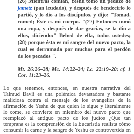
(26) Mientras comían, Yeshu tomó un pedazo de
jametz
(pan leudado), y después de bendecirlo lo
partió, y lo dio a los discípulos, y dijo: "Tomad,
comed; Éste es mi cuerpo. "(27) Entonces tomó
una copa, y después de dar gracias, se la dio a
ellos, diciendo:" Bebed de ella, todos ustedes;
(28) porque ésta es mi sangre del nuevo pacto, la
cual es derramada por muchos para el perdón
de los pecados ".
Mt. 26:26–28; Mc. 14:22–24; Lc. 22:19–20; cf. 1
Cor. 11:23–26.
Lo que tenemos, entonces, en nuestra narrativa del
Talmud Bavli es una polémica devastadora y bastante
maliciosa contra el mensaje de los evangelios de la
afirmación de Yeshu de que quien lo sigue y literalmente
lo come, se convierte en miembro del nuevo pacto que
reemplazó al antiguo pacto de los judíos ¿Qué tan
temprana es la comprensión de la Eucaristía realista cómo
consumir la carne y la sangre de Yeshu es controvertida en