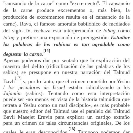
"cansancio de la carne" como "excremento". El cansancio
de la carne produce excrementos o, más bien, la
producción de excrementos resulta en el cansancio de la
carne). Rava, el famoso amoraita babilónico de mediados
del siglo IV, rechaza esta interpretación de
lahag
como
la’ag
y prefiere una exposición de predigestión:
Estudiar
las palabras de los rabinos es tan agradable como
[16]
degustar la carne
.
Apenas podemos dar por sentado que la explicación del
maestro del delito (ridiculización de las palabras de los
sabios) se presupone en nuestra narración del Talmud
[17]
Bavli
y, por lo tanto, que el crimen cometido por Yeshu
/
los pecadores de Israel
estaba ridiculizando a los
Jajamim
(sabios). Tentando como esta interpretación
puede ser -no menos en vista de la historia talmúdica que
retrata a Yeshu como un mal discípulo-, es más probable
que nuestro editor del Talmud use el paralelo del Talmud
Bavli Masejet Eruvin para explicar un castigo extraño
para un crimen de tales circunstancias originales. De los
[18]
cuales le eran desconocidos.
Tampoco podemos dar