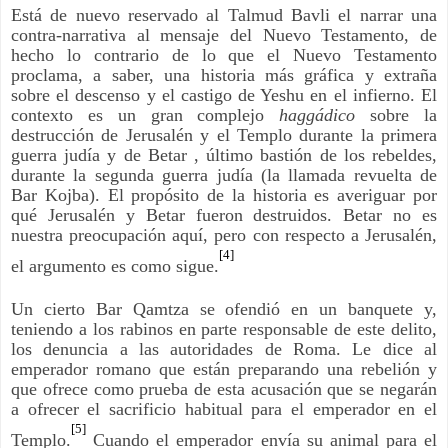
Está de nuevo reservado al Talmud Bavli el narrar una
contra-narrativa al mensaje del Nuevo Testamento, de
hecho lo contrario de lo que el Nuevo Testamento
proclama, a saber, una historia más gráfica y extraña
sobre el descenso y el castigo de Yeshu en el infierno. El
contexto es un gran complejo
haggádico
sobre la
destrucción de Jerusalén y el Templo durante la primera
guerra judía y de Betar , último bastión de los rebeldes,
durante la segunda guerra judía (la llamada revuelta de
Bar Kojba). El propósito de la historia es averiguar por
qué Jerusalén y Betar fueron destruidos. Betar no es
nuestra preocupación aquí, pero con respecto a Jerusalén,
[4]
el argumento es como sigue.
Un cierto Bar Qamtza se ofendió en un banquete y,
teniendo a los rabinos en parte responsable de este delito,
los denuncia a las autoridades de Roma. Le dice al
emperador romano que están preparando una rebelión y
que ofrece como prueba de esta acusación que se negarán
a ofrecer el sacrificio habitual para el emperador en el
[5]
Templo.
Cuando el emperador envía su animal para el