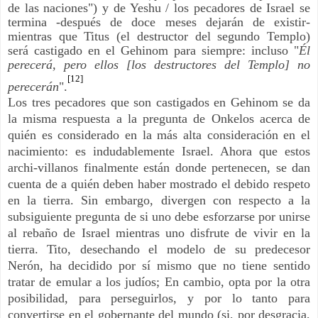
de las naciones") y de Yeshu / los pecadores de Israel se
termina -después de doce meses dejarán de existir-
mientras que Titus (el destructor del segundo Templo)
será castigado en el Gehinom para siempre: incluso "
Él
perecerá, pero ellos [los destructores del Templo] no
[12]
perecerán
".
Los tres pecadores que son castigados en Gehinom se da
la misma respuesta a la pregunta de Onkelos acerca de
quién es considerado en la más alta consideración en el
nacimiento: es indudablemente Israel. Ahora que estos
archi-villanos finalmente están donde pertenecen, se dan
cuenta de a quién deben haber mostrado el debido respeto
en la tierra. Sin embargo, divergen con respecto a la
subsiguiente pregunta de si uno debe esforzarse por unirse
al rebaño de Israel mientras uno disfrute de vivir en la
tierra. Tito, desechando el modelo de su predecesor
Nerón, ha decidido por sí mismo que no tiene sentido
tratar de emular a los judíos; En cambio, opta por la otra
posibilidad, para perseguirlos, y por lo tanto para
convertirse en el gobernante del mundo (si, por desgracia,