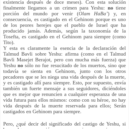
existencia después de doce meses). Con esta solución
finalmente llegamos a un crimen para Yeshu:
no
tiene
porción del mundo por venir (
Olam HaBa’
) y, en
consecuencia, es castigado en el Gehinom porque es uno
de los peores herejes que el pueblo de Israel que ha
producido jamás. Además, según la taxonomía de la
Tosefta, es castigado en el Gehinom para siempre (como
Tito).
Y esta es claramente la esencia de la declaración del
Talmud Bavli sobre Yeshu: afirma (como en el Talmud
Bavli Masejet Berajot, pero con mucha más fuerza) que
Yeshu
no
sólo no fue resucitado de los muertos, sino que
todavía se sienta en Gehinom, junto con los otros
pecadores que se les niega una vida después de la muerte,
y es castigado allí para siempre. Esto, por supuesto, envía
también un fuerte mensaje a sus seguidores, diciéndoles
que es mejor que renuncien a cualquier esperanza de una
vida futura para ellos mismos: como con su héroe, no hay
vida después de la muerte reservada para ellos; Serán
castigados en Gehinom para siempre.
Pero, ¿qué decir del significado del castigo de Yeshu, si