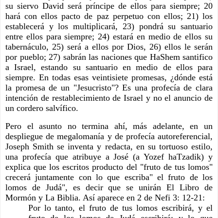
su siervo David será príncipe de ellos para siempre; 20 
hará con ellos pacto de paz perpetuo con ellos; 21) los 
establecerá y los multiplicará, 23) pondrá su santuario 
entre ellos para siempre; 24) estará en medio de ellos su 
tabernáculo, 25) será a ellos por Dios, 26) ellos le serán 
por pueblo; 27) sabrán las naciones que HaShem santifico 
a Israel, estando su santuario en medio de ellos para 
siempre. En todas esas veintisiete promesas, ¿dónde está 
la promesa de un "Jesucristo"? Es una profecía de clara 
intención de restablecimiento de Israel y no el anuncio de 
un cordero salvífico.
Pero el asunto no termina ahí, más adelante, en un 
despliegue de megalomanía y de profecía autoreferencial, 
Joseph Smith se inventa y redacta, en su tortuoso estilo, 
una profecía que atribuye a José (a Yozef haTzadik) y 
explica que los escritos producto del "fruto de tus lomos" 
crecerá juntamente con lo que escriba" el fruto de los 
lomos de Judá", es decir que se unirán El Libro de 
Mormón y La Biblia. Así aparece en 2 de Nefi 3: 12-21:
Por lo tanto, el fruto de tus lomos escribirá, y el 
fruto de los lomos de Judá escribirá; y lo que 