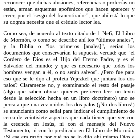
reconocer que dichas alusiones, referencias o profecías no 
están, arman esquemas apofénicos que hacen aparecer y 
creer, por el "sesgo del francotirador", que ahí está lo que 
su dogma necesita que el crédulo lector lea.  
Como sea, de acuerdo al texto citado de 1 Nefi, El Libro 
de Mormón, o como se describe ahí los “últimos anales”, 
y la Biblia o “los primeros [anales]”, serian los 
documentos que conservarían la supuesta verdad: que "el 
Cordero de Dios es el Hijo del Eterno Padre, y es el 
Salvador del mundo; y que es necesario que todos los 
hombres vengan a él, o no serán salvos". ¿Pero fue para 
eso que se le dijo al profeta Yejezkel que juntara los dos 
palos? Claramente no, y examinando el resto del pasaje 
(algo que saben obviar quienes prefieren leer un texto 
desde la selección hecha en un libro doctrinero) uno se 
percata que una vez unidos los dos palos (¡No dos libros!) 
se anunciarán como señal para indicar el cumplimiento de 
cerca de veintisiete aspectos que nada tienen que ver con 
la creencia en Jesús, ni con el mensaje del Nuevo 
Testamento, ni con lo predicado en El Libro de Mormón. 
¿Sí esa era razón por qué no se lo dijo ahí mismo Dios a 