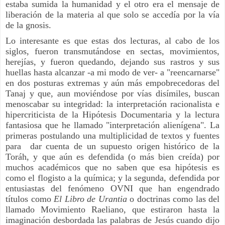
estaba sumida la humanidad y el otro era el mensaje de
liberación de la materia al que solo se accedía por la vía
de la gnosis.
Lo interesante es que estas dos lecturas, al cabo de los
siglos, fueron transmutándose en sectas, movimientos,
herejías, y fueron quedando, dejando sus rastros y sus
huellas hasta alcanzar -a mi modo de ver- a "reencarnarse"
en dos posturas extremas y aún más empobrecedoras del
Tanaj y que, aun moviéndose por vías disímiles, buscan
menoscabar su integridad: la interpretación racionalista e
hipercriticista de la Hipótesis Documentaria y la lectura
fantasiosa que he llamado "interpretación alienígena". La
primeras postulando una multiplicidad de textos y fuentes
para dar cuenta de un supuesto origen histórico de la
Toráh, y que aún es defendida (o más bien creída) por
muchos académicos que no saben que esa hipótesis es
como el flogisto a la química; y la segunda, defendida por
entusiastas del fenómeno OVNI que han engendrado
títulos como
El Libro de Urantia
o doctrinas como las del
llamado Movimiento Raeliano, que estiraron hasta la
imaginación desbordada las palabras de Jesús cuando dijo