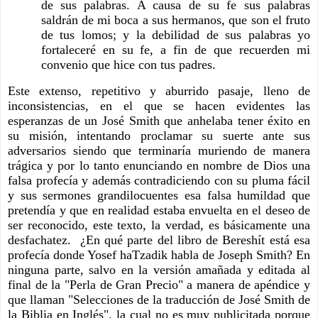
de sus palabras. A causa de su fe sus palabras 
saldrán de mi boca a sus hermanos, que son el fruto 
de tus lomos; y la debilidad de sus palabras yo 
fortaleceré en su fe, a fin de que recuerden mi 
convenio que hice con tus padres.
Este extenso, repetitivo y aburrido pasaje, lleno de 
inconsistencias, en el que se hacen evidentes las 
esperanzas de un José Smith que anhelaba tener éxito en 
su misión, intentando proclamar su suerte ante sus 
adversarios siendo que terminaría muriendo de manera 
trágica y por lo tanto enunciando en nombre de Dios una 
falsa profecía y además contradiciendo con su pluma fácil 
y sus sermones grandilocuentes esa falsa humildad que 
pretendía y que en realidad estaba envuelta en el deseo de 
ser reconocido, este texto, la verdad, es básicamente una 
desfachatez.  ¿En qué parte del libro de Bereshít está esa 
profecía donde Yosef haTzadik habla de Joseph Smith? En 
ninguna parte, salvo en la versión amañada y editada al 
final de la "Perla de Gran Precio" a manera de apéndice y 
que llaman "Selecciones de la traducción de José Smith de 
la Biblia en Inglés", la cual no es muy publicitada porque 