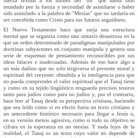
fuerza textual a los límites del "mi" que había sido
inundado por la fuerza y necesidad de asimilarse o haber
sido asimilado a la palabra de "Mesías" que no tardaría en
ser concebida como Cristo para sus futuros seguidores.
El Nuevo Testamento hace que surja una estructura
mental que se organiza como una sintaxis desastrosa en la
que un orden determinado de paradigmas manipulados por
doctrinas subyacentes en conjunto manipula y genera una
serie de esquemas de pensamiento reconocibles por sus
ideas falaces e inadecuadas. Además de eso hace algo a
un más dañino que no solo tergiversa el presente moral y
espiritual del creyente: obnubila a la inteligencia para que
no pueda comprender el valor espiritual que el Tanaj tiene
y como en su tejido lingüístico resguarda precisos tesoros
tanto para judíos como para no judíos y, por el contrario,
hace leer al Tanaj desde su perspectiva cristiana, haciendo
que sea leído como si en efecto fuera un texto cristiano y
un antecedente histórico necesario para llegar a Jesús o,
en su versión menos agresiva, como si todo su objetivo se
cifrara en la esperanza en un mesías. Y nada lejos de la
realidad, el Tanaj es un texto cuyo valor no depende de