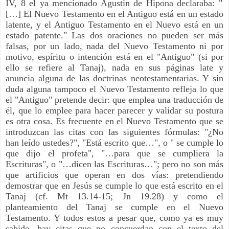
IV, 8 el ya mencionado Agustín de Hipona declaraba: "
[…] El Nuevo Testamento en el Antiguo está en un estado
latente, y el Antiguo Testamento en el Nuevo está en un
estado patente." Las dos oraciones no pueden ser más
falsas, por un lado, nada del Nuevo Testamento ni por
motivo, espíritu o intención está en el "Antiguo" (si por
ello se refiere al Tanaj), nada en sus páginas late y
anuncia alguna de las doctrinas neotestamentarias. Y sin
duda alguna tampoco el Nuevo Testamento refleja lo que
el "Antiguo" pretende decir: que emplea una traducción de
él, que lo emplee para hacer parecer y validar su postura
es otra cosa. Es frecuente en el Nuevo Testamento que se
introduzcan las citas con las siguientes fórmulas: "¿No
han leído ustedes?", "Está escrito que…", o " se cumple lo
que dijo el profeta", "…para que se cumpliera la
Escrituras", o "…dicen las Escrituras…"; pero no son más
que artificios que operan en dos vías: pretendiendo
demostrar que en Jesús se cumple lo que está escrito en el
Tanaj (cf. Mt 13.14-15; Jn 19.28) y como el
planteamiento del Tanaj se cumple en el Nuevo
Testamento. Y todos estos a pesar que, como ya es muy
sabido, hay citas que no concuerdan con el texto del