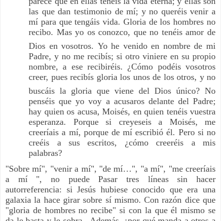
parece que en ellas tenéis la vida eterna; y ellas son
las que dan testimonio de mí; y no queréis venir a
mí para que tengáis vida. Gloria de los hombres no
recibo. Mas yo os conozco, que no tenéis amor de
Dios en vosotros.
Yo he venido en nombre de mi
Padre, y no me recibís; si otro viniere en su propio
nombre, a ese recibiréis. ¿Cómo podéis vosotros
creer, pues recibís gloria los unos de los otros, y no
buscáis la gloria que viene del Dios único?
No
penséis que yo voy a acusaros delante del Padre;
hay quien os acusa, Moisés, en quien tenéis vuestra
esperanza. Porque si creyeseis a Moisés, me
creeríais a mí, porque de mí escribió él. Pero si no
creéis a sus escritos, ¿cómo creeréis a mis
palabras?
"Sobre mí", "venir a mí", "de mí…", "a mí", "
me creeríais
a mí
", no puede Pasar tres líneas sin hacer
autorreferencia: si Jesús hubiese conocido que era una
galaxia la hace girar sobre sí mismo. Con razón dice que
"gloria de hombres no recibe" si con la que él mismo se
da le basta y le sobra. Además, ¿por qué manda a otros a