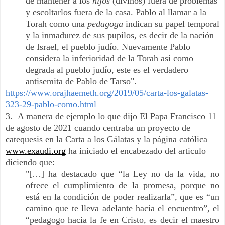
de mantener a los
hijos
(divinos)
fuera de problemas
y escoltarlos fuera de la casa. Pablo al llamar a la
Torah como una
pedagoga
indican su papel temporal
y la inmadurez de sus pupilos, es decir de la nación
de Israel, el pueblo judío. Nuevamente Pablo
considera la inferioridad de la Torah así como
degrada al pueblo judío, este es el verdadero
antisemita de Pablo de Tarso".
https://www.orajhaemeth.org/2019/05/carta-los-galatas-
323-29-pablo-como.html
3.
A manera de ejemplo lo que dijo
El Papa Francisco 11
de agosto de 2021 cuando centraba un proyecto de
catequesis en la Carta a los Gálatas y la página católica
www.exaudi.org
ha iniciado el encabezado del articulo
diciendo que:
"[…] ha destacado que “la Ley no da la vida, no
ofrece el cumplimiento de la promesa, porque no
está en la condición de poder realizarla”, que es “un
camino que te lleva adelante hacia el encuentro”, el
“pedagogo hacia la fe en Cristo, es decir el maestro