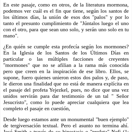
En este pasaje, como en otros, de la literatura mormona, 
podemos ver cuál es el fin que tiene, según los santos de 
los últimos días, la unión de esos dos "palos" y por lo 
tanto el presunto cumplimiento de "Júntalos luego el uno 
con el otro, para que sean uno solo, y serán uno solo en tu 
mano".
¿En quién se cumple esta profecía según los mormones? 
En la Iglesia de los Santos de los Últimos Días en 
particular o las múltiples facciones de creyentes 
"mormones" que no se afilian a la rama más conocida 
pero que creen en la inspiración de ese libro. Ellos, se 
supone, fuero quienes unieron estos dos palos y, de paso, 
le dieron una finalidad que no está de manera explícita en 
el pasaje del profeta Yejezkel, pues, no dice que una vez 
unidos servirán para dar testimonio de un tal " Señor 
Jesucristo", como lo puede apreciar cualquiera que lea 
completo el pasaje en cuestión,   
Desde luego estamos ante un monumental "buen ejemplo" 
de tergiversación textual. Pero el asunto no termina ahí. 
José Smith a través de su hipostasis o "profeta" Nefi (1: 