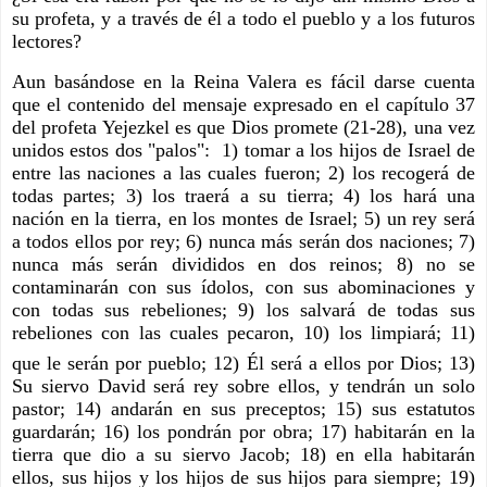
su profeta, y a través de él a todo el pueblo y a los futuros 
lectores?  
Aun basándose en la Reina Valera es fácil darse cuenta 
que el contenido del mensaje expresado en el capítulo 37 
del profeta Yejezkel es que Dios promete (21-28), una vez 
unidos estos dos "palos":  1) tomar a los hijos de Israel de 
entre las naciones a las cuales fueron; 2) los recogerá de 
todas partes; 3) los traerá a su tierra; 4) los hará una 
nación en la tierra, en los montes de Israel; 5) un rey será 
a todos ellos por rey; 6) nunca más serán dos naciones; 7) 
nunca más serán divididos en dos reinos; 8) no se 
contaminarán con sus ídolos, con sus abominaciones y 
con todas sus rebeliones; 9) los salvará de todas sus 
rebeliones con las cuales pecaron, 10) los limpiará; 11) 
que le serán por pueblo; 12) Él será a ellos por Dios; 13)
Su siervo David será rey sobre ellos, y tendrán un solo 
pastor; 14) andarán en sus preceptos; 15) sus estatutos 
guardarán; 16) los pondrán por obra; 17) habitarán en la 
tierra que dio a su siervo Jacob; 18) en ella habitarán 
ellos, sus hijos y los hijos de sus hijos para siempre; 19) 