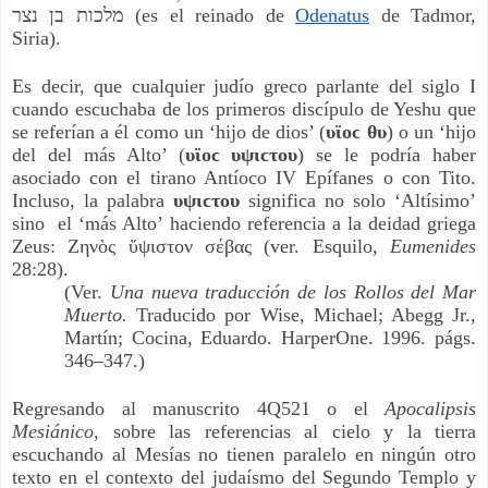
מלכות בן נצר (es el reinado de 
Odenatus
 de Tadmor, 
Siria).
Es decir, que cualquier judío greco parlante del siglo I 
cuando escuchaba de los primeros discípulo de Yeshu que 
se referían a él como un ‘hijo de dios’ (
υϊοϲ θυ
) o un ‘hijo 
del del más Alto’ (
υϊοϲ υψιϲτου
) se le podría haber 
asociado con el tirano Antíoco IV Epífanes o con Tito. 
Incluso, la palabra 
υψιϲτου 
significa no solo ‘Altísimo’ 
sino  el ‘más Alto’ haciendo referencia a la deidad griega 
Zeus: Ζηνὸς ὕψιστον σέβας (ver. Esquilo, 
Eumenides 
28:28).
(Ver.
 Una nueva traducción de los Rollos del Mar 
Muerto.
 Traducido por Wise, Michael; Abegg Jr., 
Martín; Cocina, Eduardo. HarperOne. 1996. págs. 
346–347.)
Regresando al manuscrito 4Q521 o el 
Apocalipsis 
Mesiánico
, sobre las referencias al cielo y la tierra 
escuchando al Mesías no tienen paralelo en ningún otro 
texto en el contexto del judaísmo del Segundo Templo y 