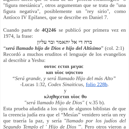
"figura mesiánica", otros argumentan que se trata de "una 
figura negativa", posiblemente un "rey sirio", como 
Antíoco IV Epífanes, que se describe en Daniel 7.
Cuando parte de 
4Q246
 se publicó por primera vez en 
1974, la frase:
ברה די אל יתאמר ובר עליון
“
será llamado hijo de Dios e hijo del Altísimo
” (col. 2:1) 
Recordó a muchos eruditos el lenguaje de los evangelios 
al describir a Yeshu:
ουτοϲ εϲται μεγαϲ 
και υϊοϲ υψιϲτου
“Será grande, y será llamado Hijo del más Alto”
-Lucas 1:32, 
Codex Sinaiticus,
folio 228b
.
 y
 κληθηϲεται υϊοϲ θυ
"será llamado Hijo de Dios"
 ( v.35 b).
Esta prueba añadida a los ojos de algunos biblistas de que 
la creencia judía era que el “Mesías” venidero sería un rey 
que traería la paz, y sería "
llamado por los judíos del 
Segundo Templo el ' Hijo de Dios 
'". Pero otros vieron a 