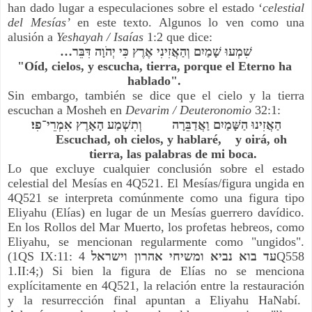
han dado lugar a especulaciones sobre el estado ‘
celestial 
del Mesías’
 en este texto. Algunos lo ven como una 
alusión a 
Yeshayah / Isaías 
1:2 que dice: 
שִׁמְעוּ שָׁמַיִם וְהַאֲזִינִי אֶרֶץ כִּי יְהֹוָה דִּבֵּר…
"Oíd, cielos, y escucha, tierra, porque el Eterno ha 
hablado". 
Sin embargo, también se dice que el cielo y la tierra 
escuchan a Mosheh en 
Devarim / Deuteronomio
 32:1:
הַאֲזִינוּ הַשָּׁמַיִם וַאֲדַבֵּרָה     
וְתִשְׁמַע הָאָרֶץ אִמְרֵי־פִי׃
Escuchad, oh cielos, y hablaré,    y oirá, oh 
tierra, las palabras de mi boca.
Lo que excluye cualquier conclusión sobre el estado 
celestial del Mesías en 4Q521. El Mesías/figura ungida en 
4Q521 se interpreta comúnmente como una figura tipo 
Eliyahu (Elías) en lugar de un Mesías guerrero davídico. 
En los Rollos del Mar Muerto, los profetas hebreos, como 
Eliyahu, se mencionan regularmente como "ungidos". 
(1QS IX:11: 
 4Q558 
עד בוא נביא ומשיחי אהרון וישראל
1.II:4;) Si bien la figura de Elías no se menciona 
explícitamente en 4Q521, la relación entre la restauración 
y la resurrección final apuntan a Eliyahu HaNabí.  