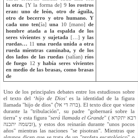
la otra.
 [Y la forma de] 9 
los rostros 
eran: uno de león, otro de águila, 
otro de becerro y otro humano. Y 
cada uno ten
[ía] 
una 
10 [mano] 
de 
hombre atada a la espalda de los 
seres vivientes y sujetada
 […] 
y las 
ruedas…
 11 
una rueda unida a otra 
rueda mientras caminaba, y de los 
dos lados de las ruedas 
(salían) 
ríos 
de fuego
 12 
y había seres vivientes 
en medio de las brasas, como brasas 
de
Uno de los principales debates entre los estudiosos sobre 
el texto del ‘
hijo de Dios' 
es la identidad de la figura 
llamada "hijo de dios" (ברה די אל). El texto dice que viene 
durante la "tribulación", su padre "gobernará sobre la 
tierra" y esta figura "
será llamada el Grande
" (רבא יתקרא 
ובשמה יתכנה), y estos dos reinarán durante "unos pocos 
años" mientras las naciones "se pisotean". Mientras que 
algunos dicen que se trata de un "profeta escatológico" o 