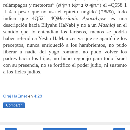
relámpagos y meteoros” (
תוקף ס ברקא וזיקיא
) el 4Q558 1 
II 4 a pesar que no usa el epíteto 'ungido' (
משיח
), todo 
indica que 4Q521 4Q
Messianic Apocalypse 
es una 
descripción hacía Eliyahu HaNabí y no a un 
Mashiaj 
en el 
sentido que lo entendían los fariseos, menos se podría 
haber referido a Yeshu HaMamzer ya que se apartó de los 
preceptos, nunca enriqueció a los hambrientos, no pudo 
liberar a nadie del yugo romano, no pudo volver los 
padres hacia los hijos, no hubo regocijo para todo Israel 
con su presencia, no se fortifico el poder judío, ni sustento 
a los fieles judíos.
Oraj HaEmet
en
4:28
Compartir