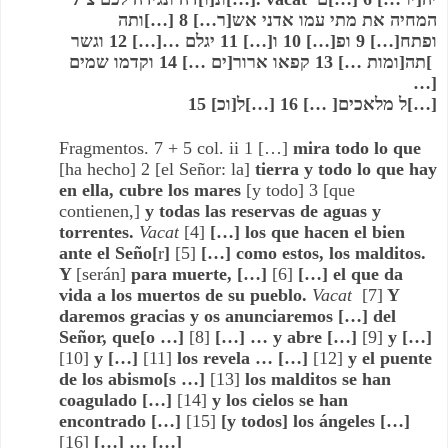
המחיה את מתי עמו 
אדני אש[ר…] 8 […]ותה 
ופתח[…] 9 ופ[…] 10 ו[…] 11 יגלם …[…] 
12 וגשר 
תה[ומות …] 13 קפאו ארור[ים …] 14 וקדמו שמים[ 
…]
15 [וכ]ל מלאכים[ …] 16 […]ל[…]
Fragmentos. 7 + 5 col. ii 1 […] 
mira todo lo que 
[ha hecho] 2 [el Señor: la] 
tierra y todo lo que hay 
en ella, cubre los mares
 [y todo] 3 [que 
contienen,] 
y todas las reservas de aguas y 
torrentes. 
Vacat
 [4]
 […] los que hacen el bien 
ante el Seño[
r
]
 [5]
 […] como estos, los malditos. 
Y 
[serán]
 para muerte, […] 
[6]
 […] el que da 
vida a los muertos de su pueblo. 
Vacat
[7]
 Y 
daremos gracias y os anunciaremos […] del 
Señor, que[o …] 
[8]
 […] … y abre […] 
[9]
 y […] 
[10]
 y […] 
[11]
 los revela … […] 
[12]
 y el puente 
de los abismo[s …] 
[13]
 los malditos se han 
coagulado […] 
[14]
 y los cielos se han 
encontrado […] 
[15]
 [y todos] los ángeles […] 
[16]
 […] … […]