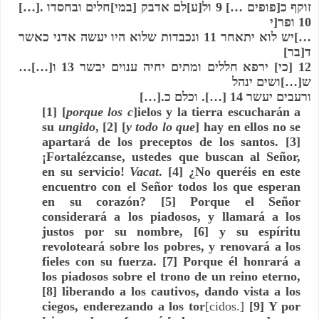
זוקף כ[פופים …] 9 ול[ע]לם אדבק [במי]חלים ובחסדו .[…] 
10 ופר[י
…]יש לוא יתאחר 11 ונכבדות שלוא היו יעשה אדני כאשר 
ד[בר]
12 [כי] ירפא חללים ומתים יחיה ענוים יבשר 13 ו[…]…
ש[…]ושים ינהל
ורעבים יעשר 14 […]. וכלם כ.[…]
[1] [
porque los c
]
ielos y la tierra escucharán a 
su 
ungido
,
[2] [
y todo lo que
] 
hay en ellos no se 
apartará de los preceptos de los santos.
 [3] 
¡Fortalézcanse, ustedes que buscan al Señor, 
en su servicio! 
Vacat
. [4] 
¿No queréis en este 
encuentro con el Señor todos los que esperan 
en su corazón?
 [5] 
Porque el Señor 
considerará a los piadosos, y llamará a los 
justos por su nombre,
 [6] 
y su espíritu 
revoloteará sobre los pobres, y renovará a los 
fieles con su fuerza.
 [7] 
Porque él honrará a 
los piadosos sobre el trono de un reino eterno, 
[8] 
liberando a los cautivos, dando vista a los 
ciegos, enderezando a los tor
[cidos.]
 [9] 
Y por