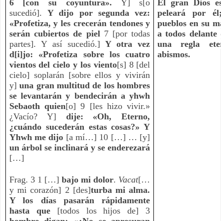
6 [con su coyuntura».
 Y] s[o 
El gran Dios es
sucedió]. 
Y dijo por segunda vez: 
peleará por él
«Profetiza, y les crecerán tendones y 
pueblos en su m
serán cubiertos de piel
 7 [por todas 
a todos delante 
partes]. Y así sucedió.] 
Y otra vez 
una regla ete
d[i]jo: «Profetiza sobre los cuatro 
abismos.
vientos del cielo y los viento
[s] 8 [del 
cielo] soplarán [sobre ellos y vivirán 
y]
 una gran multitud de los hombres 
se levantarán y bendecirán a yhwh 
Sebaoth quien
[o] 9 [les hizo vivir.» 
¿Vacío? Y] 
dije: «Oh, Eterno, 
¿cuándo sucederán estas cosas?» Y 
Yhwh me dijo
 [a mí…] 10 […] … [y] 
un árbol se inclinará y se enderezará
[…]
Frag. 3 1 […] 
bajo mi dolor
. 
Vacat
[… 
y mi corazón] 2 [des]
turba mi alma. 
Y los días pasarán rápidamente 
hasta que
 [todos los hijos de] 3 
hombre digan: «¿No se apresuran 