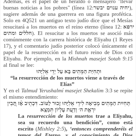
Además, es el papel de un heraldo o mensajero "llevar 
buenas noticias a los pobres" (línea 12:
יחיה ענוים יבשר
), 
sugiere además de una guerrera en una figura profética. 
Solo en 4Q521 un antiguo texto judío dice que el Mesías 
resucitará a los muertos en el reino eterno (línea 12:
ירפא 
חללים ומתים
). El resucitar a los muertos se asoció más 
comúnmente con la carrera histórica de Eliyahu (1 Reyes 
17), y el comentario judío posterior colocó únicamente el 
papel de la resurrección en el futuro reino de Dios con 
Eliyahu. Por ejemplo, en la 
Mishnah masejet Sotah 9:15 
al final se lee:
וּתְחִיַּת הַמֵּתִים בָּא עַל יְדֵי אֵלִיָּהוּ 
“la resurrección de los muertos viene a través de 
Elías” 
Y en el 
Talmud Yerushalmí masejet Shekalim
 3:3 se repite 
el mismo entendimiento:
תְּחִײַת הַמֵּתִים מְבִיאָה לִידֵי אֵלִיָּהוּ זָכוּר לַטּוֹב. דִּכְתֵיב אָ֗ז תָּ֭בִין 
יִרְאַ֣ת ה׳ וְדַעַ֭ת עֶלְיוֹן תִּמְצָֽא
La 
resurrección de los muertos
 trae a Eliyahu, 
sea su recuerdo una bendición”, como está 
escrito 
(
Mishley 2:5
)
, 
‘entonces comprenderéis el 
temor del Eterno, y el conocimiento de Dios 