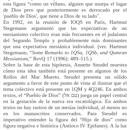
esta figura “como un villano, alguien que usurpa el lugar 
de Dios pero que posteriormente es derrocado por el 
'pueblo de Dios', que tiene a Dios de su lado". 
En 1992, en la reunión de IOQS en París, Hartmut 
Stegemann argumentó que las expectativas de un 
mesianismo colectivo eran más frecuentes en el judaísmo 
del Segundo Templo y probablemente más dominantes 
que una expectativa mesiánica individual. (ver. Hartmut 
Stegemann, “
Some Remarks to 1QSa, 1QSb, and Qumran 
Messianism,
” RevQ 17 (1996): 489–515.) 
Sobre la base de esta hipótesis, Annette Steudel muestra 
cómo esta idea también está presente en algunos de los 
Rollos del Mar Muerto. Steudel presenta un sólido 
argumento a favor de este punto de vista al ilustrar que el 
tema colectivo está presente en 1QM y 4Q246. En ambos 
textos, el “Pueblo de Dios” (עם אל) juega un papel central 
en la gestación de la nueva era escatológica. En ambos 
textos no hay rastros de un mesías individual, al menos no 
en los manuscritos conservados. Para Steudel es 
imperativo entender la figura del “Hijo de dios” como 
figura negativa e histórica (Antíoco IV Epifanes). A la luz 