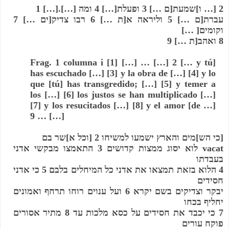
2 [… ו]שמעת[ם …] 3 ופעלת[…] 4 ומה […].[…] 1
עברת[ם …] 5 וליראה א[ת …] 6 רבו צדיק[ים …] 7 
וקומים[ …]
8 ואהב[ת …] 9
Frag. 1 columna i [1] […] … […] 2 [… y tú] 
has escuchado
 […] [3] 
y la obra de
 […] [4] 
y lo 
que
 [tú] 
has transgredido;
 […] [5] 
y temer a 
los
 […] [6] 
los justos se han multiplicado
 […] 
[7] 
y los resucitados
 […] [8] 
y el amor
 [de …] 
9 … […]
[כי הש]מים והארץ ישמעו למשיחו 2 [וכל א]שר בם 
vacat לוא יסוג ממצות קדושים 3 התאמצו מבקשי אדני 
בעבדתו
4 הלוא בזאת תמצאו את אדני כל המיחלים בלבם 5 כי אדני 
חסידים
יבקר וצדיקים בשם יקרא 6 ועל ענוים רוחו תרחף ואמונים 
יחליף בכחו
7 כי יכבד את חסידים על כסא מלכות עד 8 מתיר אסורים 
פוקח עורים