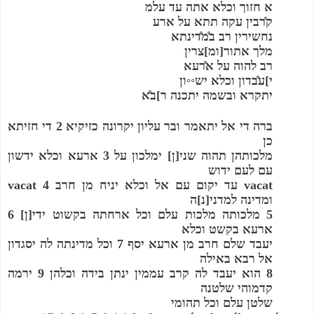
א חזוך וכלא אתה עד עלמ
ק̊רבין עקה תתא על ארע
נחשירין רב ב̊מ̊דינתא
מלך אתור[ומ]צרין
רב להוה על א̊רעא
י]ע̊בדון וכלא יש◦◦ון
יתקרא ובשמה יתכנה ר]ב̊א
ברה די אל יתאמר ובר עליון יקרונה כזיקיא 2 די חזיתא 
כן 
מלכותהן תהוה שני[ן] ימלכון על 3 ארעא וכלא ידשון 
עם לעם ידוש
vacat עד יקום עם אל וכלא יניח מן חרב vacat 4 
ומדינה למדני[נ]ה
5 מלכותה מלכות עלם וכל ארחתה בקשוט ידי[ן] 6 
ארעא בקשט וכלא
יעבד שלם חרב מן ארעא יסף 7 וכל מדינתה לה יסגדון 
אל רבא באילה
8 הוא יעבד לה קרב עממין ינתן בידה וכלהן 9 ירמה 
קדמוהי שלטנה
שלטן עלם וכל תהומי