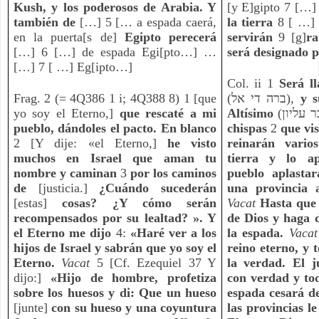
Kush, y los poderosos de Arabia. Y 
[y E]gipto 7 […]
también de
 […] 5 [… a espada caerá, 
la tierra
 8 [ …]
en la puerta[s de]
 Egipto perecerá 
servirán 
9 [g]
ra
[…] 6 […] de espada Egi[pto…] … 
será designado 
[…] 7 [ …] Eg[ipto…]
Col. ii 1 
Frag. 2 (= 4Q386 1 i; 4Q388 8) 1 [que 
(ברה די אל), 
y s
yo soy el Eterno,] 
que rescaté a mi 
Altísimo
pueblo, dándoles el pacto. En blanco
chispas
 2 
que vis
2 [Y dije: «el Eterno,] 
he visto 
reinarán vario
muchos en Israel que aman tu 
tierra y lo ap
nombre y caminan
 3 
por los caminos 
pueblo aplastar
de 
[justicia.] 
¿Cuándo sucederán 
una provincia 
[estas]
 cosas? ¿Y cómo serán 
Vacat 
Hasta que 
recompensados ​​por su lealtad? ». Y 
de Dios y haga d
el Eterno me dijo 
4: 
«Haré ver a los 
la espada.
Vacat
hijos de Israel y sabrán que yo soy el 
reino eterno, y 
Eterno.
Vacat 
5 [Cf. Ezequiel 37 Y 
la verdad. El j
dijo:] 
«Hijo de hombre, profetiza 
con verdad y tod
sobre los huesos y di: Que un hueso 
espada cesará de
[junte]
 con su hueso y una coyuntura 
las provincias l