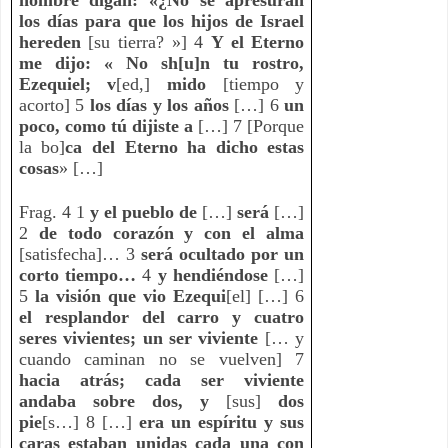
los días para que los hijos de Israel 
hereden
 [su tierra? »] 4 
Y el Eterno 
me dijo: « No sh[u]n tu rostro, 
Ezequiel; v
[ed,] 
mido
 [tiempo y 
acorto] 5 
los días y los años
 […] 6
 un 
poco, como tú dijiste a
 […] 7 [Porque 
la bo]
ca del Eterno ha dicho estas 
cosas
» […]
Frag. 4 1
 y el pueblo de
 […] 
será
 […] 
2 
de todo corazón y con el alma
[satisfecha]… 3 
será ocultado por un 
corto tiempo…
 4 
y hendiéndose
 […] 
5 
la visión que vio Ezequi
[el] […] 6 
el resplandor del carro y cuatro 
seres vivientes; un ser viviente
 [… y 
cuando caminan no se vuelven] 7 
hacia atrás; cada ser viviente 
andaba sobre dos, y
 [sus] 
dos 
pie
[s…] 8 […] 
era un espíritu y sus 
caras estaban unidas cada una con 