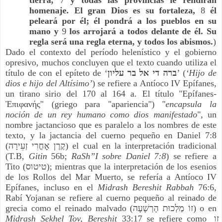
homenaje. El gran Dios es su fortaleza,
 8 
él 
peleará por él; él pondrá a los pueblos en su 
mano y
 9
 los arrojará a todos delante de él. Su 
regla será una regla eterna, y todos los abismos.
)
Dado el contexto del período helenístico y el gobierno 
opresivo, muchos concluyen que el texto cuando utiliza el 
título de con el epíteto de ‘
ברה די אל בר עליון
’ (
‘Hijo de 
dios e hijo del Altísimo’
) se refiere a Antíoco IV Epífanes, 
un tirano sirio del 170 al 164 a. El título "Epífanes-
Ἐπιφανής" (griego para "apariencia") "
encapsula la 
noción de un rey humano como dios manifestado
", un 
nombre jactancioso que es paralelo a los nombres de este 
texto, y la jactancia del cuerno pequeño en Daniel 7:8 
(קֶרֶן אׇחֳרִי זְעֵירָה) el cual en la interpretación tradicional 
(T.B, 
Gitin 
56b; 
RaSh”I sobre Daniel 7:8
) se refiere a 
Tito (טיטוס); mientras que la interpretación de los esenios 
de los Rollos del Mar Muerto, se refería a Antíoco IV 
Epífanes, incluso en el 
Midrash Bereshit Rabbah
 76:6, 
Rabí Yojanan se refiere al cuerno pequeño al reinado de 
grecia como el reinado malvado (זוֹ מַלְכוּת הָרְשָׁעָה) o en
Midrash Sekhel Tov, Bereshit
 33:17 se refiere como זו 