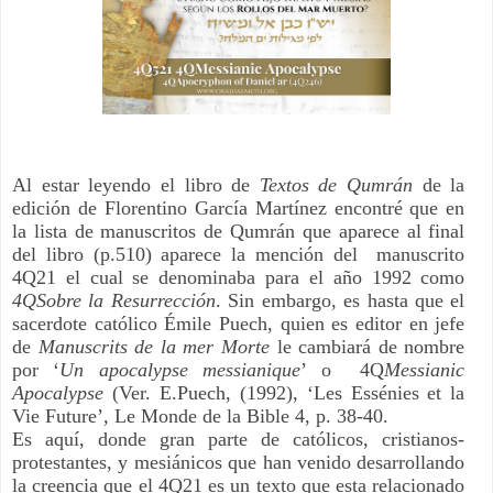
Al estar leyendo el libro de 
Textos de Qumrán
 de la 
edición de Florentino García Martínez encontré que en 
la lista de manuscritos de Qumrán que aparece al final 
del libro (p.510) aparece la mención del  manuscrito 
4Q21 el cual se denominaba para el año 1992 como
4QSobre la Resurrección
. Sin embargo, es hasta que el 
sacerdote católico Émile Puech, quien es editor en jefe 
de 
Manuscrits de la mer Morte
 le cambiará de nombre 
por ‘
Un apocalypse messianique
’ o  4Q
Messianic 
Apocalypse
 (Ver. E.Puech, (1992), ‘Les Essénies et la 
Vie Future’, Le Monde de la Bible 4, p. 38-40. 
Es aquí, donde gran parte de católicos, cristianos-
protestantes, y mesiánicos que han venido desarrollando 
la creencia que el 4Q21 es un texto que esta relacionado 