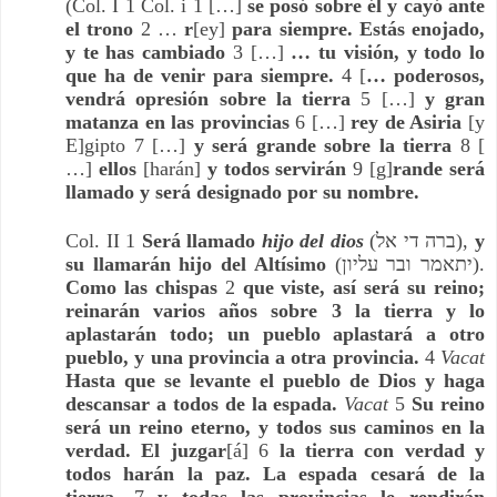
(Col. I 1 Col. i 1 […] 
se posó sobre él y cayó ante 
el trono
 2 … 
r
[ey] 
para siempre. Estás enojado, 
y te has cambiado 
3 […]
 … tu visión, y todo lo 
que ha de venir para siempre.
 4 [
… poderosos, 
vendrá opresión sobre la tierra
 5 […] 
y gran 
matanza en las provincias
 6 […]
 rey de Asiria 
[y 
E]gipto 7 […] 
y será grande sobre la tierra
 8 [ 
…] 
ellos
 [harán] 
y todos servirán 
9 [g]
rande será 
llamado y será designado por su nombre.
Col. II 1 
Será llamado 
hijo del dios
(ברה די אל), 
y 
su llamarán hijo del Altísimo
 (יתאמר ובר עליון). 
Como las chispas
 2 
que viste, así será su reino; 
reinarán varios años sobre 3 la tierra y lo 
aplastarán todo; un pueblo aplastará a otro 
pueblo, y una provincia a otra provincia. 
4 
Vacat 
Hasta que se levante el pueblo de Dios y haga 
descansar a todos de la espada.
Vacat 
5 
Su reino 
será un reino eterno, y todos sus caminos en la 
verdad. El juzgar
[á] 6 
la tierra con verdad y 
todos harán la paz. La espada cesará de la 
tierra,
 7 
y todas las provincias le rendirán 