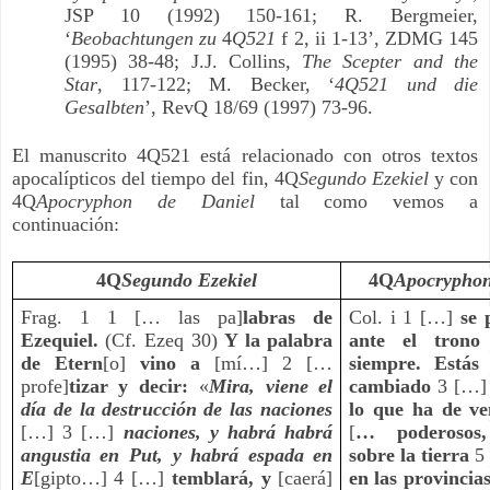
JSP 10 (1992) 150-161; R. Bergmeier, 
‘
Beobachtungen zu 
4
Q521
 f 2, ii 1-13’, ZDMG 145 
(1995) 38-48; J.J. Collins, 
The Scepter and the 
Star
, 117-122; M. Becker, ‘
4Q521 und die 
Gesalbten
’, RevQ 18/69 (1997) 73-96.
El manuscrito 4Q521 está relacionado con otros textos 
apocalípticos del tiempo del fin, 4Q
Segundo Ezekiel
 y con 
4Q
Apocryphon de Daniel
 tal como vemos a 
continuación: 
4Q
Segundo Ezekiel
4Q
Apocryphon
Frag. 1 1 [… las pa]
labras de 
Col. i 1 […] 
se 
Ezequiel.
 (Cf. Ezeq 30) 
Y la palabra 
ante el trono
de Etern
[o] 
vino a 
[mí…] 2 [… 
siempre. Estás
profe]
tizar y decir: 
«
Mira, viene el 
cambiado 
3 […]
día de la destrucción de las naciones
lo que ha de ve
[…] 3 […] 
naciones, y habrá habrá 
[
… poderosos,
angustia en Put, y habrá espada en 
sobre la tierra
 5
E
[gipto…] 4 […] 
temblará, y
 [caerá] 
en las provincia