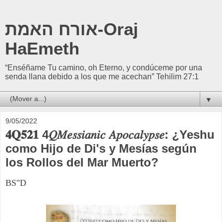
אורח האמת-Oraj
HaEmeth
“Enséñame Tu camino, oh Eterno, y condúceme por una
senda llana debido a los que me acechan” Tehilim 27:1
▼
9/05/2022
𝟒𝐐𝟓𝟐𝟏 4𝑄𝑀𝑒𝑠𝑠𝑖𝑎𝑛𝑖𝑐 𝐴𝑝𝑜𝑐𝑎𝑙𝑦𝑝𝑠𝑒: ¿Yeshu
como Hijo de Di's y Mesías según
los Rollos del Mar Muerto?
BS"D