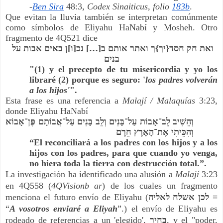
-
Ben Sira
 48:3, 
Codex Sinaiticus, folio 
183b
.
Que evitan la lluvia también se interpretan comúnmente 
como símbolos de Eliyahu HaNabí y Mosheh. Otro 
fragmento de 4Q521 dice 
ואת חק חסד{יך}ך ואתר אותם ב[…] נכ[ו]ן באים אבות על 
בנים
"(1) y el precepto de tu misericordia y yo los 
libraré (2) porque es seguro: '
los padres volverán 
a los hijos'
". 
Esta frase es una referencia a
 Malají / Malaquías
 3:23, 
donde Eliyahu HaNabí
וְהֵשִׁיב לֵב־אָבוֹת עַל־בָּנִים וְלֵב בָּנִים עַל־אֲבוֹתָם פֶּן־אָבוֹא 
וְהִכֵּיתִי אֶת־הָאָרֶץ חֵרֶם
“El reconciliará a los padres con los hijos y a los 
hijos con los padres, para que cuando yo venga, 
no hiera toda la tierra con destrucción total.”.
La investigación ha identificado una alusión a 
Malají 
3:23 
en 4Q558 (
4QVisionb ar
) de los cuales un fragmento 
menciona el futuro envío de Eliyahu (
לכן אשלח לאליה = 
“
A vosotros enviaré a Eliyah
”.) el envío de Eliyahu es 
rodeado de referencias a un 'elegido', 
בחיר
, y el "poder, 