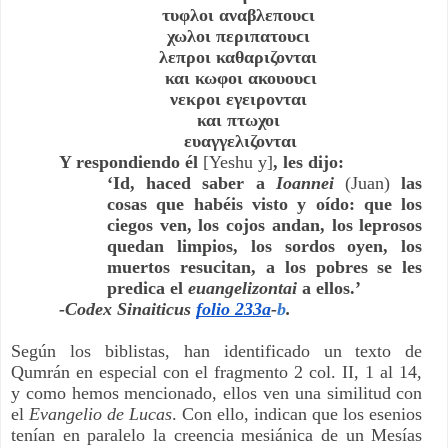
τυφλοι αναβλεπουϲι 
χωλοι περιπατουϲι 
λεπροι καθαριζονται 
και κωφοι ακουουϲι
νεκροι εγειρονται 
και πτωχοι 
ευαγγελιζονται
Y respondiendo él 
[Yeshu y]
, les dijo: 
‘Id, haced saber a 
Ioannei 
(Juan)
 las 
cosas que habéis visto y oído: que los 
ciegos ven, los cojos andan, los leprosos 
quedan limpios, los sordos oyen, los 
muertos resucitan, a los pobres se les 
predica el 
euangelizontai 
a ellos.’
-Codex Sinaiticus 
folio 233a
-
b
.
Según los biblistas, han identificado un texto de 
Qumrán en especial con el fragmento 2 col. II, 1 al 14, 
y como hemos mencionado, ellos ven una similitud con 
el 
Evangelio de Lucas
. Con ello, indican que los esenios 
tenían en paralelo la creencia mesiánica de un Mesías 