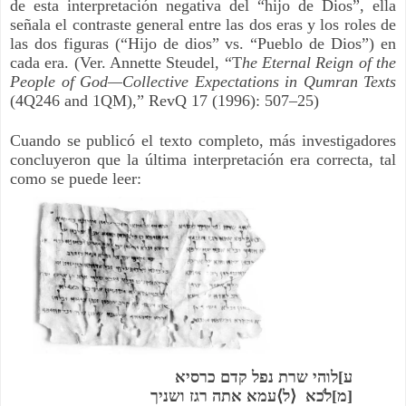
de esta interpretación negativa del “hijo de Dios”, ella 
señala el contraste general entre las dos eras y los roles de 
las dos figuras (“Hijo de dios” vs. “Pueblo de Dios”) en 
cada era. (Ver. Annette Steudel, “T
he Eternal Reign of the 
People of God—Collective Expectations in Qumran Texts
(4Q246 and 1QM),” RevQ 17 (1996): 507–25)
Cuando se publicó el texto completo, más investigadores 
concluyeron que la última interpretación era correcta, tal 
como se puede leer:
ע]לוהי שרת נפל קדם כרסיא
[מ]ל̊כא  ⟨ל⟩עמא אתה רגז ושניך