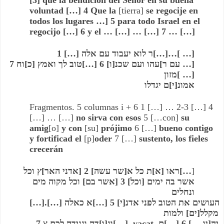
voluntad
 […] 4 Que la 
[tierra]
 se regocije en 
todos los lugares …] 5 para todo Israel en el 
regocijo […] 6 y el … […] … […] 7 … […]
[… ]…[…]ר לוא יעבוד עם אלה […] 1
[… עם ר]עהו ועם שכנ[ו] 6 […]טוב לך ואמץ [כ]וח 7 
[… ]מזון
אמונ[י]ם יגדלו
Fragmentos. 5 columnas i + 6 1 […] … 2-3 […] 4 
[…] … […] 
no sirva con esos
 5 […con] 
su 
amig
[o] 
y con
 [su]
 prójimo
 6 […]
 bueno contigo 
y fortificad el
 [p]
oder
 7 […] 
sustento, los fieles 
crecerán
…]ראו [א]ת כל א[שר עשה] 2 [אדני האר]ץ וכל
[
אשר בה ימים [וכל] 3 [אשר בם] וכל מקוה מים 
ונחלים 
[…].[…]העושים את הטוב לפני אדנ[י] 5 […]א כאלה 
מקלל[ים] ולמות
7 ונ[ו]דה ונגידה לכם צ[…]. vacat יה[יו …] 6 […]ם 