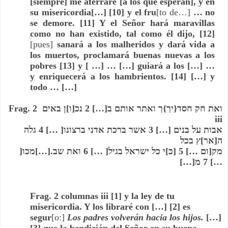
[siempre] 
me aferraré
 [a los que esperan], 
y en 
su misericordia
[…] [10] 
y el fru
[to de…]
… no 
se demore.
 [11] 
Y el Señor hará maravillas 
como no han existido, tal como él dijo,
 [12] 
[pues]
sanará a los malheridos y dará vida a 
los muertos, proclamará buenas nuevas a los 
pobres
 [13] y [ …] … […] 
guiará a los
 […] … 
y enriquecerá a los hambrientos
. [14] […] 
y 
todo
 … […]
ואת חק חסד{יך}ך ואתר אותם ב[…] 2 נכ[ו]ן באים Frag. 2 
iii
אבות על בנים […] 3 אשר ברכת אדני ברצונו[ …] 4 גלה 
ה[אר]ץ בכל
מק[ום …] 5 [כ]י כל ישראל בגיל[ …] 6 ואת שב.[…]מכו[ 
…] 7 מ[…]
Frag. 2 columnas iii [1] 
y la ley de tu 
misericordia. Y los libraré con
 […] [2] 
es 
segur
[o:]
Los padres volverán hacia los hijos
.
 […] 
[3] 
que la bendición del Señor en su buena 