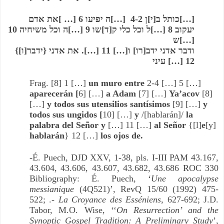
[…]כותל ב[י]ן 4-2  […]ה יפיעו 6 [… ]את אדם
יעקוב 8 […]ל וכל כלי ק[ד]שו 9 […]ה וכל משיחיה 10 
[…]ש
ודבר אדני ידב[רו] ו[…] 11 […]. את אדני {ידבר[ו]} 
12 […] עיני
Frag. [8] 1 […] 
un muro entre
 2-4 […] 5 […] 
aparecerán [
6] […] 
a Adam
 [7] […] 
Ya’acov 
[8] 
[…] 
y todos sus utensilios santísimos
 [9] […] 
y 
todos sus ungidos [
10] […] 
y
 /[hablarán]/ 
la 
palabra del Señor y
 […] 11 […] 
al Señor 
{[l]
e
[y] 
hablarán
} 12 […] 
los ojos de.
-É. Puech, DJD XXV, 1-38, pls. I-III PAM 43.167, 
43.604, 43.606, 43.607, 43.682, 43.686 ROC 330 
Bibliography: É. Puech, ‘
Une apocalypse 
messianique
 (4Q521)’, RevQ 15/60 (1992) 475-
522; .-
 La Croyance des Esséniens
, 627-692; J.D. 
Tabor, M.O. Wise, ‘‘
On Resurrection’ and the 
Synoptic Gospel Tradition: A Preliminary Study
’, 