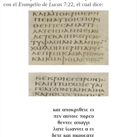
con el 
Evangelio de Lucas 
7:22, el cual dice:
και αποκριθειϲ ει
πεν αυτοιϲ πορευ
θεντεϲ απαγγι
λατε ϊωαννει α ει
δετε και ηκουϲατε 