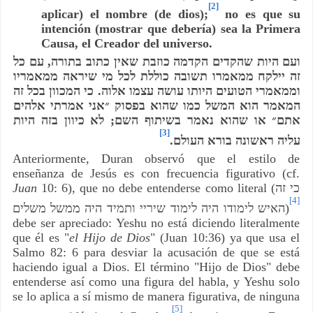
[2]
aplicar) el nombre (de dios);
no es que su
intención (mostrar que debería) sea la Primera
Causa, el Creador del universo.
עם כל
,
ועם היות שהקדים הקדמה כוזבת שאין כתוב בתורה
זה יילקח ממאמרו תשובה כוללת לכל מי שיראה ממאמריו
כי המכוון בכל זה
.
וממאמרי הטועים היותו עושה עצמו אלוה
המאמר הוא המשל כמו שהוא בפסוק ״אני אמרתי אלהים
לא כיוון בזה היות
;
אתם״ או שהוא נאמר בשיתוף השם
[3]
.
עליה ראשונה בורא העולם
Anteriormente, Duran observó que el estilo de
enseñanza de Jesús es con frecuencia figurativo (cf.
Juan
10: 6), que no debe entenderse como literal (
כי זה
[4]
האיש לימודו היה לימוד שיריי ותמיד היה ממשל משלים
)
debe ser apreciado: Yeshu no está diciendo literalmente
que él es "
el Hijo de Dios
" (Juan 10:36) ya que usa el
Salmo 82: 6 para desviar la acusación de que se está
haciendo igual a Dios. El término "Hijo de Dios" debe
entenderse así como una figura del habla, y Yeshu solo
se lo aplica a sí mismo de manera figurativa, de ninguna
[5]