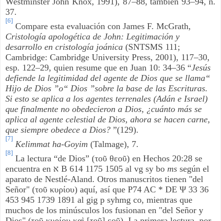
Westminster John Knox, 1991), 87–88, también 93–94, n.
37.
[6]
Compare esta evaluación con James F. McGrath,
Cristología apologética de John: Legitimación y
desarrollo en cristología joánica
(SNTSMS 111;
Cambridge: Cambridge University Press, 2001), 117–30,
esp. 122–29, quien resume que en Juan 10: 34–36 “
Jesús
defiende la legitimidad del agente de Dios que se llama“
Hijo de Dios ”o“ Dios ”sobre la base de las Escrituras.
Si esto se aplica a los agentes terrenales (Adán e Israel)
que finalmente no obedecieron a Dios, ¿cuánto más se
aplica al agente celestial de Dios, ahora se hacen carne,
que siempre obedece a Dios?
”(129).
[7]
Kelimmat ha-Goyim
(Talmage), 7.
[8]
La lectura “de Dios” (τοῦ θεοῦ) en Hechos 20:28 se
encuentra en
א
B 614 1175 1505 al vg sy bo
ms
según el
aparato de Nestlé-Aland. Otros manuscritos tienen "del
Señor" (τοῦ κυρίου) aquí, así que P74 AC * DE Ψ 33 36
453 945 1739 1891 al gig p syhmg co, mientras que
muchos de los minúsculos los fusionan en "del Señor y
Dios" (τοῦ κυρίου καὶ [τοῦ] εοῦ). La primera lectura, por