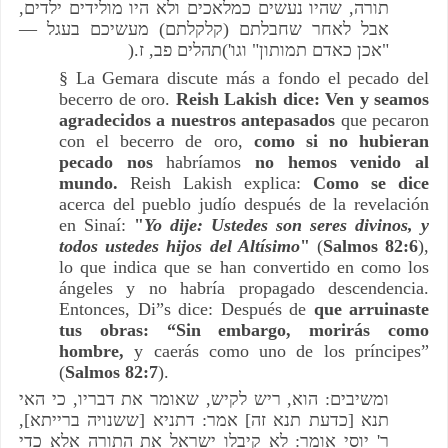
,
שהיו נעשים כמלאכים ולא היו מולידים ילדים
,
תורה
—
בעגל
מעשיכם
)
קלקלתם
(
חבלתם
אבל לאחר ש
).
ז
,
תהלים פב
(
'
וגו
"
אכן כאדם תמותון
"
§ La Gemara discute más a fondo el pecado del
becerro de oro.
Reish Lakish dice: Ven y seamos
agradecidos a nuestros antepasados
que pecaron
con el becerro de oro,
como si no hubieran
pecado nos
habríamos
no hemos venido al
mundo.
Reish Lakish explica:
Como se dice
acerca del pueblo judío después de la revelación
en Sinaí:
"
Yo dije: Ustedes son seres divinos, y
todos ustedes hijos del Altísimo
"
(
Salmos 82:6
),
lo que indica que se han convertido en como los
ángeles y no habría propagado descendencia.
Entonces, Di”s dice: Después de
que arruinaste
tus obras: “Sin embargo, morirás como
hombre,
y caerás como uno de los príncipes”
(
Salmos 82:7
).
כי האי
,
את דבריו
אומר
ש
,
ריש לקיש
,
הוא
:
ומשיבים
],
ששנויה ברייתא
[
דתניא
:
אמר
]
כדעת תנא זה
[
תנא
לא קיבלו ישראל את התורה אלא כדי
:
יוסי אומר
'
ר