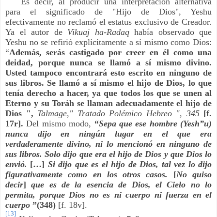
Es decir, al producir una interpretación alternativa
para el significado de "Hijo de Dios", Yeshu
efectivamente no reclamó el estatus exclusivo de Creador.
Ya el autor de
Vikuaj ha-Radaq
había observado que
Yeshu no se refirió explícitamente a sí mismo como Dios:
“
Además, serás castigado por creer en él como una
deidad, porque nunca se llamó a sí mismo divino.
Usted tampoco encontrará esto escrito en ninguno de
sus libros. Se llamó a sí mismo el hijo de Dios, lo que
tenía derecho a hacer, ya que todos los que se unen al
Eterno y su Toráh se llaman adecuadamente el hijo de
Dios ",
Talmage," Tratado Polémico Hebreo ", 345
[f.
17r].
Del mismo modo,
“
Sepa que ese hombre (Yesh”u)
nunca dijo en ningún lugar en el que era
verdaderamente divino, ni lo mencionó en ninguno de
sus libros. Solo dijo que era el hijo de Dios y que Dios lo
envió.
[…]
Si dijo que es el hijo de Dios, tal vez lo dijo
figurativamente como en los otros casos.
[
No quiso
decir
]
que es de la esencia de Dios, el Cielo no lo
permita, porque Dios no es ni cuerpo ni fuerza en el
cuerpo
”(348)
[f. 18v].
[13]