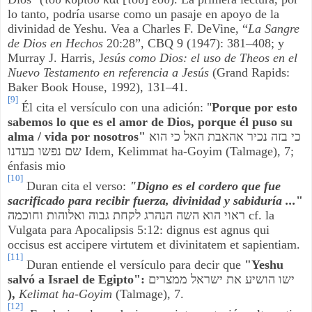
lo tanto, podría usarse como un pasaje en apoyo de la
divinidad de Yeshu. Vea a Charles F. DeVine, “
La Sangre
de Dios en Hechos
20:28”, CBQ 9 (1947): 381–408; y
Murray J. Harris, J
esús como Dios: el uso de Theos en el
Nuevo Testamento en referencia a Jesús
(Grand Rapids:
Baker Book House, 1992), 131–41.
[9]
Él cita el versículo con una adición: "
Porque por esto
sabemos lo que es el amor de Dios, porque él puso su
alma / vida por nosotros"
כי בזה נכיר אהאבת האל כי הוא
שם נפשו בעדנו
Idem, Kelimmat ha-Goyim (Talmage), 7;
énfasis mio
[10]
Duran cita el verso:
"Digno es el cordero que fue
sacrificado para recibir fuerza, divinidad y sabiduría ...
"
ראוי הוא השה הנהרג לקחת גבוה ואלוהות וחוכמה
cf. la
Vulgata para Apocalipsis 5:12: dignus est agnus qui
occisus est accipere virtutem et divinitatem et sapientiam.
[11]
Duran entiende el versículo para decir que
"Yeshu
salvó a Israel de Egipto":
ישו הושיע את ישראל ממצרים
),
Kelimat ha-Goyim
(Talmage), 7.
[12]