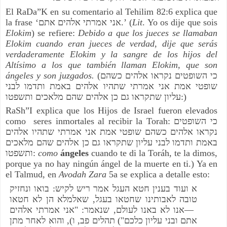
El RaDa”K en su comentario al Tehilim 82:6 explica que
la frase ‘
אני אמרתי אלהים אתם
.’ (
Lit
. Yo os dije que sois
Elokim
) se refiere:
Debido a que los jueces se llamaban
Elokim cuando eran jueces de verdad, dije que serás
verdaderamente Elokim y la sangre de los hijos del
Altísimo a los que también llaman Elokim, que son
ángeles y son juzgados.
(
כי השופטים נקראו אלהים כשהם
שופטי אמת אני אמרתי שתהיו אלהים באמת ותדמו לבני
עליון שתקראו גם כן אלהים שהם מלאכים ותשפטו
:)
RaSh”I explica que los Hijos de Israel fueron elevados
como
seres inmortales al recibir la Torah:
כי השופטים
נקראו אלהים כשהם שופטי אמת אני אמרתי שתהיו אלהים
באמת ותדמו לבני עליון שתקראו גם כן אלהים שהם מלאכים
ותשפטו
:
como
ángeles
cuando te di la Toráh, te la dimos,
porque ya no hay ningún ángel de la muerte en ti.) Ya en
el Talmud, en
Avodah Zara
5a se explica a detalle esto:
בואו ונחזיק
:
אמר ריש לקיש
א ועוד בענין חטא העגל
שאלמלא הן לא חטאו
,
שחטאו בעגל
טובה לאבותינו
אני אמרתי אלהים
: "
שנאמר
,
אנו לא באנו לעולם
—
והוא לאחר מתן
),
ו
,
תהלים פב
(
"
אתם ובני עליון כלכם