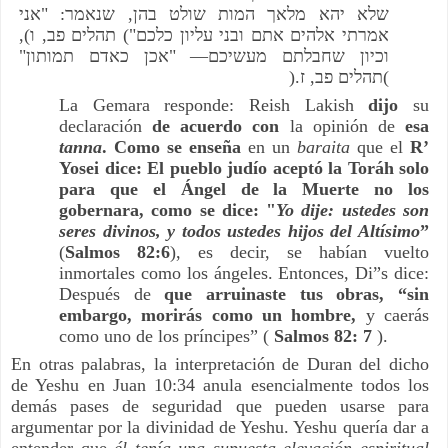
אני
: "
שנאמר
,
שלא יהא מלאך המות שולט בהן
),
ו
,
תהלים פב
(
"
אמרתי אלהים אתם ובני עליון כלכם
"
אכן כאדם תמותון
"
—
חבלתם מעשיכם
וכיון ש
).
ז
,
תהלים פב
(
La Gemara responde: Reish Lakish
dijo
su
declaración
de acuerdo con
la opinión de
esa
tanna
. Como se enseña
en un
baraita
que el
R’
Yosei dice: El pueblo judío aceptó la Toráh solo
para que el Ángel de la Muerte no los
gobernara, como se dice: "
Yo dije: ustedes son
seres divinos, y todos ustedes hijos del Altísimo
”
(
Salmos 82:6
), es decir, se habían vuelto
inmortales como los ángeles. Entonces, Di”s dice:
Después de
que arruinaste tus obras, “sin
embargo, morirás como un hombre,
y caerás
como uno de los príncipes” (
Salmos 82: 7
).
En otras palabras, la interpretación de Duran del dicho
de Yeshu en Juan 10:34 anula esencialmente todos los
demás pases de seguridad que pueden usarse para
argumentar por la divinidad de Yeshu. Yeshu quería dar a
entender que
él tenía una supuesta elevación espiritual