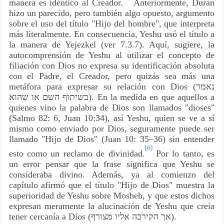
manera es idéntico al Creador.
Anteriormente, Duran
hizo un parecido, pero también algo opuesto, argumento
sobre el uso del título "Hijo del hombre", que interpreta
más literalmente. En consecuencia, Yeshu usó el título a
la manera de Yejezkel (ver 7.3.7). Aquí, sugiere, la
autocomprensión de Yeshu al utilizar el concepto de
filiación con Dios no expresa su identificación absoluta
con el Padre, el Creador, pero quizás sea más una
metáfora para expresar su relación con Dios (
נאמר
בשיתוף השם או שהוא
). En la medida en que aquellos a
quienes vino la palabra de Dios son llamados "dioses"
(Salmo 82: 6, Juan 10:34), así Yeshu, quien se ve a sí
mismo como enviado por Dios, seguramente puede ser
llamado "Hijo de Dios" (Juan 10: 35–36) sin entender
[6]
esto como un reclamo de divinidad.
Por lo tanto, es
un error pensar que la frase significa que Yeshu se
consideraba divino. Además, ya al comienzo del
capítulo afirmó que el título "Hijo de Dios" muestra la
superioridad de Yeshu sobre Mosheh, y que estos dichos
expresan meramente la alucinación de Yeshu que creía
tener cercanía a Dios (
אך הקירבה אליו מצורף
).