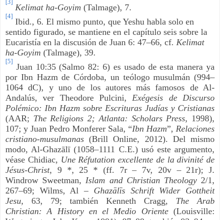
[3]
Kelimat ha-Goyim
(Talmage), 7.
[4]
Ibid., 6. El mismo punto, que Yeshu habla solo en
sentido figurado, se mantiene en el capítulo seis sobre la
Eucaristía en la discusión de Juan 6: 47–66, cf.
Kelimat
ha-Goyim
(Talmage), 39.
[5]
Juan 10:35 (Salmo 82: 6) es usado de esta manera ya
por Ibn Hazm de Córdoba, un teólogo musulmán (994–
1064 dC), y uno de los autores más famosos de Al-
Andalús, ver Theodore Pulcini,
Exégesis de Discurso
Polémico: Ibn Hazm sobre Escrituras Judías y Cristianas
(AAR;
The Religions 2; Atlanta: Scholars Press
, 1998),
107; y Juan Pedro Monferer Sala, “
Ibn Hazm
”,
Relaciones
cristiano-musulmanas
(Brill Online, 2012). Del mismo
modo, Al-Ghazālī (1058–1111 C.E.) usó este argumento,
véase Chidiac,
Une Réfutation excellente de la divinité de
Jésus-Christ
, 9 *, 25 * (ff. 7r – 7v, 20v – 21r); J.
Windrow Sweetman,
Islam and Christian Theology
2/1,
267–69; Wilms, Al –
Ghazālīs Schrift Wider Gottheit
Jesu,
63, 79; también Kenneth Cragg,
The Arab
Christian: A History en el Medio Oriente
(Louisville: