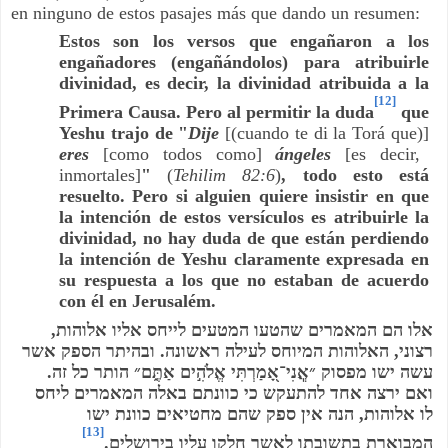
en ninguno de estos pasajes más que dando un resumen:
Estos son los versos que engañaron a los
engañadores (engañándolos) para atribuirle
divinidad, es decir, la divinidad atribuida a la
[12]
Primera Causa. Pero al permitir la duda
que
Yeshu trajo de "
Dije
[(cuando te di la Torá que)]
eres
[como todos como]
ángeles
[es decir,
inmortales]
"
(
Tehilim 82:6
)
, todo esto está
resuelto. Pero si alguien quiere insistir en que
la intención de estos versículos es atribuirle la
divinidad, no hay duda de que están perdiendo
la intención de Yeshu claramente expresada en
su respuesta a los que no estaban de acuerdo
con él en Jerusalém.
,
אלו הם המאמרים שהטעו המטעים לייחס אליו אלוהות
ובהיתר הספק אשר
.
האלוהות המיוחס לעילה ראשונה
,
רצוני
.
עשה ישו מפסוק ״אֲ‍ֽנִי־אָ֭מַרְתִּי אֱלֹהִ֣ים אַתֶּ֑ם״ הותר כל זה
ואם ירצה אחד להתעקש כי כוונתם באלה המאמרים ליחס
הנה אין ספק שהם מחטיאים כוונת ישו
,
לו אלוהות
[13]
.
המבוארת בתשובתו לאשר חלקו עליו בירושלים