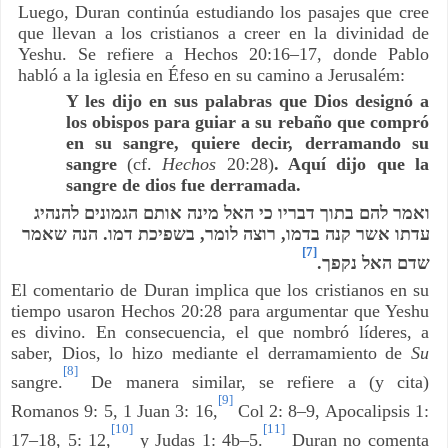
Luego, Duran continúa estudiando los pasajes que cree
que llevan a los cristianos a creer en la divinidad de
Yeshu. Se refiere a Hechos 20:16–17, donde Pablo
habló a la iglesia en Éfeso en su camino a Jerusalém:
Y les dijo en sus palabras que Dios designó a
los obispos para guiar a su rebaño que compró
en su sangre, quiere decir, derramando su
sangre
(cf.
Hechos
20:28)
. Aquí dijo que la
sangre de dios fue derramada.
ואמר להם בתוך דבריו כי האל מינה אותם הגמונים להנהיג
הנה שאמר
.
בשפיכת דמו
,
רוצה לומר
,
עדתו אשר קנה בדמו
[7]
.
שדם האל נקפך
El comentario de Duran implica que los cristianos en su
tiempo usaron Hechos 20:28 para argumentar que Yeshu
es divino. En consecuencia, el que nombró líderes, a
saber, Dios, lo hizo mediante el derramamiento de
Su
[8]
sangre.
De manera similar, se refiere a (y cita)
[9]
Romanos 9: 5, 1 Juan 3: 16,
Col 2: 8–9, Apocalipsis 1:
[10]
[11]
17–18, 5: 12,
y Judas 1: 4b–5.
Duran no comenta