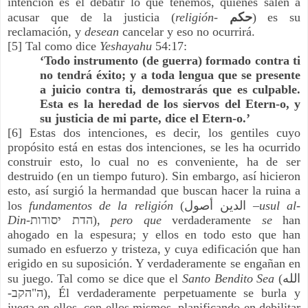
intención es el debatir lo que tenemos, quienes salen a
acusar que de la justicia (
religión-
حكم
) es su
reclamación, y
desean
cancelar y eso no ocurrirá.
[5] Tal como dice
Yeshayahu
54:17:
‘Todo instrumento (de guerra) formado contra ti
no tendrá éxito; y a toda lengua que se presente
a juicio contra ti, demostrarás que es culpable.
Esta es la heredad de los siervos del Etern-o, y
su justicia de mi parte, dice el Etern-o.’
[6] Estas dos intenciones, es decir, los gentiles cuyo
propósito está en estas dos intenciones, se les ha ocurrido
construir esto, lo cual no es conveniente, ha de ser
destruido (en un tiempo futuro). Sin embargo, así hicieron
esto, así surgió la hermandad que buscan hacer la ruina a
los
fundamentos de la religión
(
أصول
الدين
–
usul al-
Din
-
יסודות
הדת
),
pero que
verdaderamente
se
han
ahogado en la espesura; y ellos en todo esto que han
sumado en esfuerzo y tristeza, y cuya edificación que han
erigido en su suposición. Y verdaderamente se engañan en
su juego. Tal como se dice que el
Santo Bendito Sea
(
الله
-
הקב
"
ה
), Él verdaderamente perpetuamente se burla y
juega en ellos, con ellos mismos, planificando en debilitar