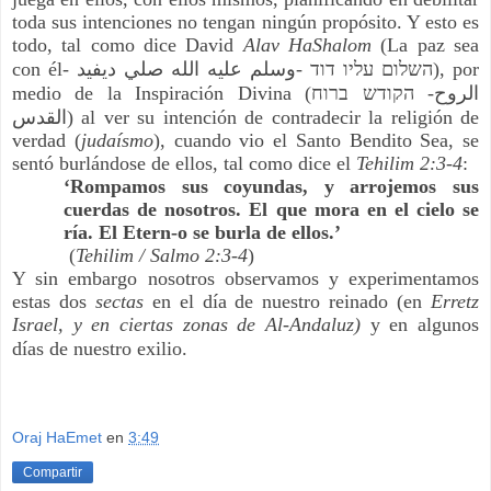
toda sus intenciones no tengan ningún propósito. Y esto es
todo, tal como dice David
Alav HaShalom
(La paz sea
con él-
ديفيد
صلي
الله
عليه
وسلم
-
דוד
עליו
השלום
), por
medio de la Inspiración Divina (
ברוח
הקודש
-
الروح
القدس
) al ver su intención de contradecir la religión de
verdad (
judaísmo
), cuando vio el Santo Bendito Sea, se
sentó burlándose de ellos, tal como dice el
Tehilim 2:3-4
:
‘Rompamos sus coyundas, y arrojemos sus
cuerdas de nosotros. El que mora en el cielo se
ría. El Etern-o se burla de ellos.’
(
Tehilim / Salmo 2:3-4
)
Y sin embargo nosotros observamos y experimentamos
estas dos
sectas
en el día de nuestro reinado (en
Erretz
Israel, y en ciertas zonas de Al-Andaluz)
y en algunos
días de nuestro exilio.
Oraj HaEmet
en
3:49
Compartir