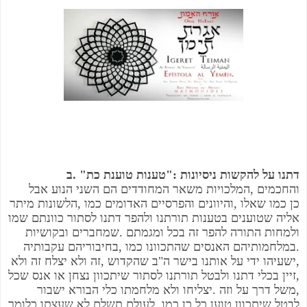
ב
. "
כת
טוענת
טענות
":
ניסיונות
להקשות
על
דתנו
אבל
הנוע
השני
הם
המחודדים
משאר
המלכויות
,
והחכמים
מיתר
הלשונות
,
כמו
האדומים
והפרסיים
והיוונים
,
שאלו
כמו
כן
אליה
שטוענים
בטענות
תורתנו
ולהפר
דתנו
לסתור
כוונתם
שמו
ובקושיות
שמחברים
.
ומגמתם
בכל
זה
להפר
התורה
ולמחות
עקבותיה
בחיבוריהם
,
כמו
שהתכוונו
האנסים
במלחמותיהם
.
ולא
זה
יצלח
ולא
זה
,
שהקדוש
ב
"
ה
בישר
אותנו
על
ידי
ישעיהו
,
שכל
אנס
או
נצחן
שיתכוון
לסתור
תורתנו
ולבטל
דתנו
בכלי
זיין
,
ישבור
הבורא
כלי
מלחמתו
ולא
יצליחו
.
וזה
על
דרך
משל
,
כלומר
שעצתו
לא
תשלם
לעולם
.
כמו
כן
כל
טוען
שיתכוון
לבטל