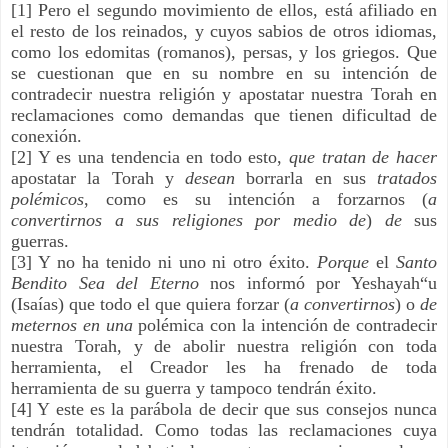
[1] Pero el segundo movimiento de ellos, está afiliado en
el resto de los reinados, y cuyos sabios de otros idiomas,
como los edomitas (romanos), persas, y los griegos. Que
se cuestionan que en su nombre en su intención de
contradecir nuestra religión y apostatar nuestra Torah en
reclamaciones como demandas que tienen dificultad de
conexión.
[2] Y es una tendencia en todo esto,
que tratan de hacer
apostatar la Torah y
desean
borrarla en sus
tratados
polémicos
, como es su intención a forzarnos (
a
convertirnos a sus religiones por medio de
)
de
sus
guerras.
[3] Y no ha tenido ni uno ni otro éxito.
Porque
el
Santo
Bendito Sea del Eterno
nos informó por Yeshayah“u
(Isaías) que todo el que quiera forzar (
a convertirnos
) o
de
meternos en una
polémica con la intención de contradecir
nuestra Torah, y de abolir nuestra religión con toda
herramienta, el Creador les ha frenado de toda
herramienta de su guerra y tampoco tendrán éxito.
[4] Y este es la parábola de decir que sus consejos nunca
tendrán totalidad. Como todas las reclamaciones cuya