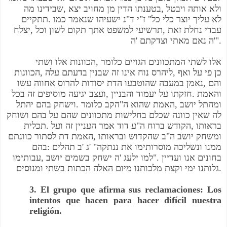
מה
שבידינו
,
יצא
מחויב
מן
הדין
בטענתו
,
ויבטל
אותה
ולא
תתקיים
.
כמו
שנאמר
ישעיהו
נ
"
ד
י
"
ז
"
כל
כלי
יוצר
עליך
לא
יצלח
,
וכל
לשון
תקום
אתך
למשפט
תרשיעי
,
זאת
נחלת
עבדי
ה
'
וצדקתם
מאתי
נאם
ה
'".
ושתי
אלו
הכוונות
,
כלומר
הגויים
המתכוונים
לשתי
אלו
הכוונות
,
עלה
בדעתם
שבנין
זה
אינו
נוח
ליהרס
,
ואף
על
פי
כן
עשו
אחווה
להרוס
יסודות
הדת
שהוטבעו
במעבה
נאמן
,
והם
בכל
זה
מוסיפים
יגיעה
ועצב
,
והבניין
יעמוד
על
חזקתו
.
והאמת
יהתל
בהם
וישחק
.
כלומר
הקב
"
ה
שהוא
האמת
,
יושב
ומהתל
לה
שאין
כוונה
שכלם
בחלישות
מתכוונים
שהם
על
בהם
ושוחק
תכלית
.
ועל
זה
העניין
אמר
דוד
ע
"
ה
ברוח
הקודש
,
בראותו
כוונתם
לסתור
דת
האמת
,
ובראותו
שהקדוש
ב
"
ה
יושב
ומשחק
בהם
:
תהלים
ב
'
ג
' "
ננתקה
את
מוסרותימו
ונשליכה
ממנו
עבותימו
,
יושב
בשמים
ישחק
ה
'
ילעג
למו
".
ועדיין
אנו
בחונים
ומנוסים
בשתי
הכתות
האלה
מיום
מלכותנו
וקצת
ימי
גלותנו
.
3. El grupo que afirma sus reclamaciones: Los
intentos que hacen para hacer difícil nuestra
religión.