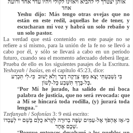
אותן יצטרך לי להביא ויאזינו לקולי ויהיו עדר אחד ורועה
אחד
Yeshu dijo: Más tengo otras ovejas que no
están en este redil, aquellas he de tener, y
escucharan mi voz y habrá un solo rebaño y
un solo pastor.
La verdad que está contenido en este pasaje no se
refiere a sí mismo, para la unión de la fe no se llevó a
cabo por él, y sólo se llevará a cabo en un período
futuro, cuando sea el momento adecuado deberá llegar.
Prueba de ello es los siguientes pasajes de la Escritura.
Yeshayah
/
Isaías
, en el capítulo 45:23, dice:
בִּי נִשְׁבַּעְתִּי יָצָא מִפִּי צְדָקָה דָּבָר וְלֹא יָשׁוּב כִּי-לִי תִּכְרַע
כָּל-בֶּרֶךְ תִּשָּׁבַע כָּל-לָשׁוֹן.
“
Por Mí he jurado, ha salido de mi boca
palabra de justicia, que no será revocada: que
a Mí se hincará toda rodilla, (y) jurará toda
lengua.
”
Tzefanyah
/
Sofonías
3: 9 está escrito:
כִּי-אָז אֶהְפֹּךְ אֶל-עַמִּים שָׂפָה בְרוּרָה לִקְרֹא כֻלָּם בְּשֵׁם יי לְעָבְדוֹ
שְׁכֶם אֶחָד.
“
Porque entonces devolveré a los pueblos un