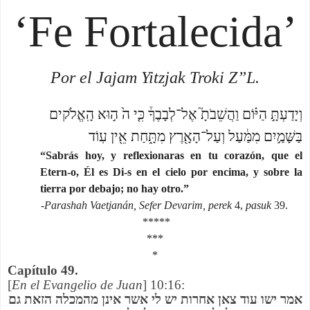
‘Fe Fortalecida’
Por el Jajam Yitzjak Troki Z”L.
וְיָדַעְתָּ֣ הַיּ֗וֹם וַהֲשֵׁבֹתָ֮ אֶל־לְבָבֶךָ֒ כִּ֤י ה֙ ה֣וּא הָֽאֱלֹקים
בַּשָּׁמַ֣יִם מִמַּ֔עַל וְעַל־הָאָ֖רֶץ מִתָּ֑חַת אֵ֖ין עֽוֹד
“Sabrás hoy, y reflexionaras en tu corazón, que el
Etern-o, Él es Di-s en el cielo por encima, y sobre la
tierra por debajo; no hay otro.”
-
Parashah Vaetjanán, Sefer Devarim, perek
4,
pasuk
39.
*****
***
*
Capítulo 49.
[
En el Evangelio de Juan
] 10:16:
אמר ישו עוד צאן אחרות יש לי אשר אינן מהמכלה הזאת גם