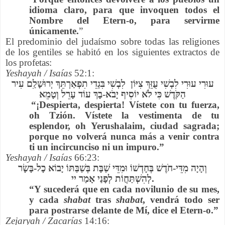
idioma claro, para que invoquen todos el
Nombre del Etern-o, para servirme
únicamente.
”
El predominio del judaísmo sobre todas las religiones
de los gentiles se habitó en los siguientes extractos de
los profetas:
Yeshayah / Isaías
52:1:
עוּרִי עוּרִי לִבְשִׁי עֻזֵּךְ צִיּוֹן לִבְשִׁי בִּגְדֵי תִפְאַרְתֵּךְ יְרוּשָׁלִַם עִיר
הַקֹּדֶשׁ כִּי לֹא יוֹסִיף יָבֹא-בָךְ עוֹד עָרֵל וְטָמֵא
“¡Despierta, despierta! Vístete con tu fuerza,
oh Tzión. Vístete la vestimenta de tu
esplendor, oh Yerushalaim, ciudad sagrada;
porque no volverá nunca más a venir contra
ti un incircunciso ni un impuro.”
Yeshayah / Isaías
66:23:
וְהָיָה מִדֵּי-חֹדֶשׁ בְּחָדְשׁוֹ וּמִדֵּי שַׁבָּת בְּשַׁבַּתּוֹ יָבוֹא כָל-בָּשָׂר
לְהִשְׁתַּחֲו‍ֹת לְפָנַי אָמַר יי.
“Y sucederá que en cada novilunio de su mes,
y cada
shabat
tras
shabat
, vendrá todo ser
para postrarse delante de Mí, dice el Etern-o.”
Zejaryah / Zacarías
14:16: