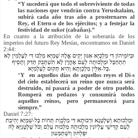
“Y sucederá que todo el sobreviviente de todas
las naciones que vendrán contra Yerushalaim,
subirá cada año tras año a prosternares al
Rey, el Etern-o de los ejércitos; y a festejar la
festividad de
sukot
(cabañas).”
En cuanto a la atribución de la soberanía de los
imperios del futuro Rey Mesías, encontramos en Daniel
2:44:
וּבְיוֹמֵיהוֹן דִּי מַלְכַיָּא אִנּוּן יְקִים אֱלָהּ שְׁמַיָּא מַלְכוּ דִּי לְעָלְמִין לָא
תִתְחַבַּל וּמַלְכוּתָה לְעַם אָחֳרָן לָא תִשְׁתְּבִק תַּדִּק וְתָסֵיף
כָּל-אִלֵּין מַלְכְוָתָא וְהִיא תְּקוּם לְעָלְמַיָּא.
“
Y en aquellos días de aquellos reyes el Di-s
del cielo establecerá un reino que nunca será
destruido, ni pasará a poder de otro pueblo.
Romperá en pedazos y consumirá todos
aquellos reinos, pero permanecerá para
siempre.”
Daniel 7:27:
וּמַלְכוּתָא וְשָׁלְטָנָא וּרְבוּתָא דִּי מַלְכְוָת תְּחוֹת כָּל-שְׁמַיָּא יְהִיבַת
לְעַם קַדִּישֵׁי עֶלְיוֹנִין מַלְכוּתֵהּ מַלְכוּת עָלַם וְכֹל שָׁלְטָנַיָּא לֵהּ
יִפְלְחוּן וְיִשְׁתַּמְּעוּן