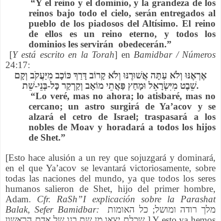
“Y el reino y el dominio, y la grandeza de los
reinos bajo todo el cielo, serán entregados al
pueblo de los piadosos del Altísimo. El reino
de ellos es un reino eterno, y todos los
dominios les servirán obedecerán.”
[
Y está escrito en la Torah
] en
Bamidbar / Números
24:17:
אֶרְאֶנּוּ וְלֹא עַתָּה אֲשׁוּרֶנּוּ וְלֹא קָרוֹב דָּרַךְ כּוֹכָב מִיַּעֲקֹב וְקָם
שֵׁבֶט מִיִּשְׂרָאֵל וּמָחַץ פַּאֲתֵי מוֹאָב וְקַרְקַר כָּל-בְּנֵי-שֵׁת.
“Lo veré, mas no ahora; lo atisbaré, mas no
cercano; un astro surgirá de Ya’acov y se
alzará el cetro de Israel; traspasará a los
nobles de Moav y horadará a todos los hijos
de Shet.”
[Esto hace alusión a un rey que sojuzgará y dominará,
en el que Ya’acov se levantará victoriosamente, sobre
todas las naciones del mundo, ya que todos los seres
humanos salieron de Shet, hijo del primer hombre,
Adam.
Cfr. RaSh”I explicación sobre la Parashat
Balak, Sefer Bamidbar:
מלך רודה ומושל; כל האומות
שכלם יצאו מן שת בנו של אדם הראשון
] Y esto ya hemos