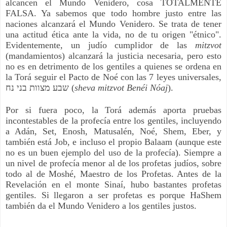
alcancen el Mundo Venidero, cosa TOTALMENTE
FALSA. Ya sabemos que todo hombre justo entre las
naciones alcanzará el Mundo Venidero. Se trata de tener
una actitud ética ante la vida, no de tu origen "étnico".
Evidentemente, un judío cumplidor de las
mitzvot
(mandamientos) alcanzará la justicia necesaria, pero esto
no es en detrimento de los gentiles a quienes se ordena en
la Torá seguir el Pacto de Noé con las 7 leyes universales,
שבע מצוות בני נח (
sheva mitzvot Benéi Nóaj
).
Por si fuera poco, la Torá además aporta pruebas
incontestables de la profecía entre los gentiles, incluyendo
a Adán, Set, Enosh, Matusalén, Noé, Shem, Eber, y
también está Job, e incluso el propio Balaam (aunque este
no es un buen ejemplo del uso de la profecía). Siempre a
un nivel de profecía menor al de los profetas judíos, sobre
todo al de Moshé, Maestro de los Profetas. Antes de la
Revelación en el monte Sinaí, hubo bastantes profetas
gentiles. Si llegaron a ser profetas es porque HaShem
también da el Mundo Venidero a los gentiles justos.