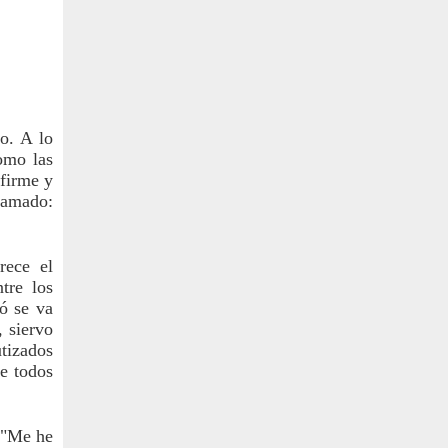
. A lo 
omo las 
firme y 
amado: 
ece el 
re los 
ó se va 
 siervo 
tizados 
e todos 
 "Me he 