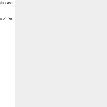
ia casa 
ro" (es 