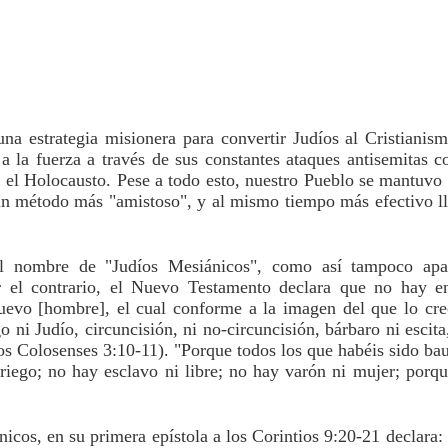
 estrategia misionera para convertir Judíos al Cristianismo
a la fuerza a través de sus constantes ataques antisemitas c
 el Holocausto. Pese a todo esto, nuestro Pueblo se mantuvo 
un método más "amistoso", y al mismo tiempo más efectivo ll
 nombre de "Judíos Mesiánicos", como así tampoco apar
 el contrario, el Nuevo Testamento declara que no hay ent
nuevo [hombre], el cual conforme a la imagen del que lo cre
i Judío, circuncisión, ni no-circuncisión, bárbaro ni escita,
 los Colosenses 3:10-11). "Porque todos los que habéis sido bau
griego; no hay esclavo ni libre; no hay varón ni mujer; porqu
cos, en su primera epístola a los Corintios 9:20-21 declara: