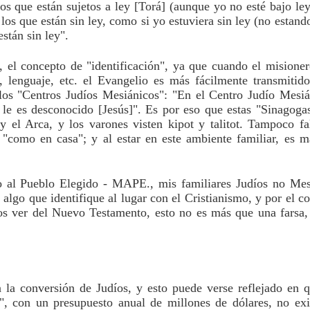
os que están sujetos a ley [Torá] (aunque yo no esté bajo le
A los que están sin ley, como si yo estuviera sin ley (no estando
están sin ley".
 el concepto de "identificación", ya que cuando el misioner
r, lenguaje, etc. el Evangelio es más fácilmente transmitid
los "Centros Judíos Mesiánicos": "En el Centro Judío Mesián
 le es desconocido [Jesús]". Es por eso que estas "Sinagogas
 el Arca, y los varones visten kipot y talitot. Tampoco fal
"como en casa"; y al estar en este ambiente familiar, es má
 al Pueblo Elegido - MAPE., mis familiares Judíos no Mesi
go que identifique al lugar con el Cristianismo, y por el con
s ver del Nuevo Testamento, esto no es más que una farsa, 
la conversión de Judíos, y esto puede verse reflejado en qu
s", con un presupuesto anual de millones de dólares, no exi