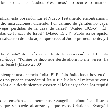
i bien existen los "Judíos Mesiánicos" no ocurre lo mismo c
xplicar esta obsesión. En el Nuevo Testamento encontramos l
 dio instrucciones, diciendo: Por camino de gentiles no vayái
vejas perdidas de la casa de Israel" (Mateo 10:5-6). "Él [
as de la casa de Israel" (Mateo 15:24). Pablo en su epístol
 salvación de todo aquel que cree; al Judío primeramente, y 
da Venida" de Jesús depende de la conversión del Pueblo 
 su época: "Porque os digo que desde ahora no me veréis, ha
ir, Jesús] (Mateo 23:39).
 siempre una creencia Judía. El Pueblo Judío hasta hoy en día
anos no pueden entender: si Jesús fue Judío y él mismo se cons
n los que desde siempre esperan al Mesías y saben los requisi
s les enseñan a sus hermanos Evangélicos cómo "testificar" a
 que se puede alcanzar, ya que estos Cristianos Evangélic