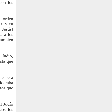
on los 
a orden 
s, y en 
Jesús] 
a a los 
también 
Judío, 
sta que 
 espera 
ideraba 
tos que 
l Judío 
os los 