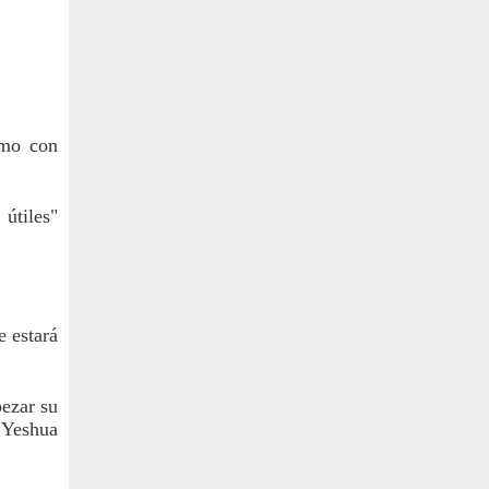
mo con 
útiles" 
 estará 
ezar su 
Yeshua 