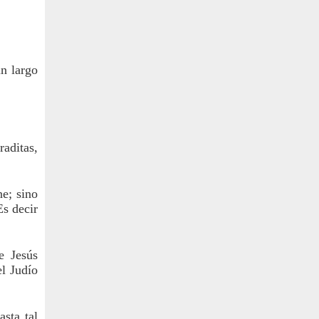
n largo 
ditas, 
e; sino 
s decir 
 Jesús 
l Judío 
sta tal 