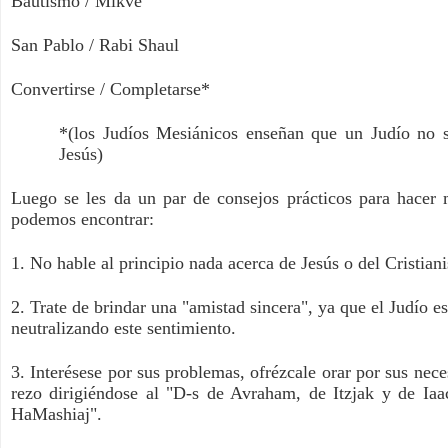
Bautismo / Mikve
San Pablo / Rabi Shaul
Convertirse / Completarse*
*(los Judíos Mesiánicos enseñan que un Judío no s
Jesús)
Luego se les da un par de consejos prácticos para hacer má
podemos encontrar:
1. No hable al principio nada acerca de Jesús o del Cristian
2. Trate de brindar una "amistad sincera", ya que el Judío es
neutralizando este sentimiento.
3. Interésese por sus problemas, ofrézcale orar por sus nece
rezo dirigiéndose al "D-s de Avraham, de Itzjak y de Iaa
HaMashiaj".