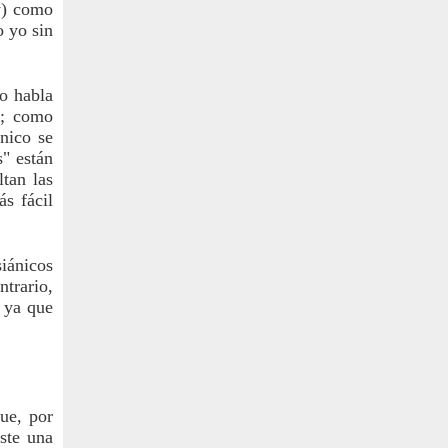
y) como 
 yo sin 
o habla 
o; como 
ico se 
" están 
tan las 
s fácil 
ánicos 
trario, 
ya que 
e, por 
ste una 