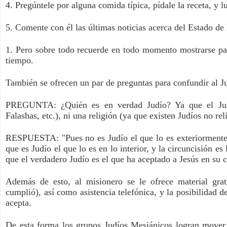
4. Pregúntele por alguna comida típica, pídale la receta, y l
5. Comente con él las últimas noticias acerca del Estado de
1. Pero sobre todo recuerde en todo momento mostrarse pacie
tiempo.
También se ofrecen un par de preguntas para confundir al J
PREGUNTA: ¿Quién es en verdad Judío? Ya que el Judaís
Falashas, etc.), ni una religión (ya que existen Judíos no rel
RESPUESTA: "Pues no es Judío el que lo es exteriormente, n
que es Judío el que lo es en lo interior, y la circuncisión es
que el verdadero Judío es el que ha aceptado a Jesús en su 
Además de esto, al misionero se le ofrece material grat
cumplió), así como asistencia telefónica, y la posibilidad d
acepta.
De esta forma los grupos Judíos Mesiánicos logran mover a 