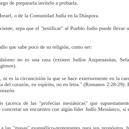
uego de prepararla invítelo a probarla.
 Israel, o de la Comunidad Judía en la Diáspora.
nte; sepa que el "testificar" al Pueblo Judío puede llevar u
udío que sabe poco de su religión, como ser:
mo no es una raza (existen Judíos Azquenasitas, Sefara
igiosos).
i es la circuncisión la que se hace exteriormente en la carn
 la del corazón, en espíritu, no en letra." (Romanos 2:28-29). E
corazón.
is (acerca de las "profecías mesiánicas" que supuestamente
e concretar un encuentro con algún líder Judío Mesiánico, si e
las "masas" evangélico-protestantes para sus propósitos, ha