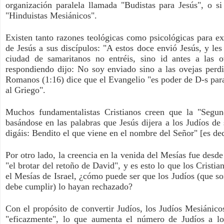
organización paralela llamada "Budistas para Jesús", o s
"Hinduistas Mesiánicos".
Existen tanto razones teológicas como psicológicas para e
de Jesús a sus discípulos: "A estos doce envió Jesús, y les
ciudad de samaritanos no entréis, sino id antes a las o
respondiendo dijo: No soy enviado sino a las ovejas perdid
Romanos (1:16) dice que el Evangelio "es poder de D-s para
al Griego".
Muchos fundamentalistas Cristianos creen que la "Segun
basándose en las palabras que Jesús dijera a los Judíos de
digáis: Bendito el que viene en el nombre del Señor" [es dec
Por otro lado, la creencia en la venida del Mesías fue desde
"el brotar del retoño de David", y es esto lo que los Cristi
el Mesías de Israel, ¿cómo puede ser que los Judíos (que so
debe cumplir) lo hayan rechazado?
Con el propósito de convertir Judíos, los Judíos Mesiánico
"eficazmente", lo que aumenta el número de Judíos a los